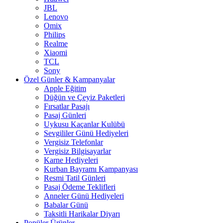
JBL
Lenovo
Omix
Philips
Realme
Xiaomi
TCL
Sony
Özel Günler & Kampanyalar
Apple Eğitim
Düğün ve Çeyiz Paketleri
Fırsatlar Pasajı
Pasaj Günleri
Uykusu Kaçanlar Kulübü
Sevgililer Günü Hediyeleri
Vergisiz Telefonlar
Vergisiz Bilgisayarlar
Karne Hediyeleri
Kurban Bayramı Kampanyası
Resmi Tatil Günleri
Pasaj Ödeme Teklifleri
Anneler Günü Hediyeleri
Babalar Günü
Taksitli Harikalar Diyarı
Popüler Ürünler