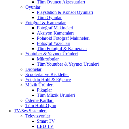
Tüm Oyuncu Aksesuarları
Oyunlar
Playstation & Konsol Oyunları
Tüm Oyunlar
Fotoğraf & Kameralar
Fotoğraf Makineleri
Aksiyon Kameraları
Polaroid Fotoğraf Makineleri
Fotoğraf Yazıcıları
Tüm Fotoğraf & Kameralar
Youtuber & Yayıncı Ürünleri
Mikrofonlar
Tüm Youtuber & Yayıncı Ürünleri
Dronelar
Scooterlar ve Bisikletler
Yetişkin Hobi & Eğlence
Müzik Ürünleri
Pikaplar
Tüm Müzik Ürünleri
Ödeme Kartları
Tüm Hobi-Oyun
TV-Ses Sistemleri
Televizyonlar
Smart TV
LED TV