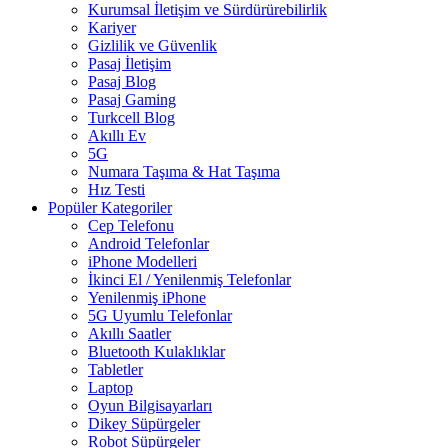
Kurumsal İletişim ve Sürdürürebilirlik
Kariyer
Gizlilik ve Güvenlik
Pasaj İletişim
Pasaj Blog
Pasaj Gaming
Turkcell Blog
Akıllı Ev
5G
Numara Taşıma & Hat Taşıma
Hız Testi
Popüler Kategoriler
Cep Telefonu
Android Telefonlar
iPhone Modelleri
İkinci El / Yenilenmiş Telefonlar
Yenilenmiş iPhone
5G Uyumlu Telefonlar
Akıllı Saatler
Bluetooth Kulaklıklar
Tabletler
Laptop
Oyun Bilgisayarları
Dikey Süpürgeler
Robot Süpürgeler