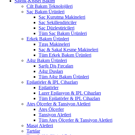
Sağlık-Kişisel Bakım
Cilt Bakım Teknolojileri
Saç Bakım Ürünleri
Saç Kurutma Makineleri
Saç Şekillendiriciler
Saç Düzleştiricileri
Tüm Saç Bakım Ürünleri
Erkek Bakım Ürünleri
Tıraş Makineleri
Saç & Sakal Kesme Makineleri
Tüm Erkek Bakım Ürünleri
Ağız Bakım Ürünleri
Şarjlı Diş Fırçaları
Ağız Duşları
Tüm Ağız Bakım Ürünleri
Epilatörler & IPL Cihazları
Epilatörler
Lazer Epilasyon & IPL Cihazları
Tüm Epilatörler & IPL Cihazları
Ateş Ölçerler & Tansiyon Aletleri
Ateş Ölçerler
Tansiyon Aletleri
Tüm Ateş Ölçerler & Tansiyon Aletleri
Masaj Aletleri
Tartılar