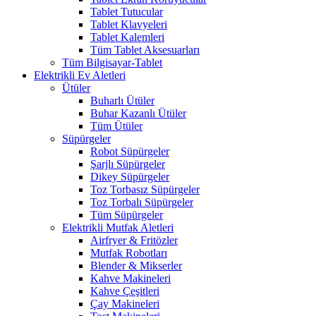
Tablet Tutucular
Tablet Klavyeleri
Tablet Kalemleri
Tüm Tablet Aksesuarları
Tüm Bilgisayar-Tablet
Elektrikli Ev Aletleri
Ütüler
Buharlı Ütüler
Buhar Kazanlı Ütüler
Tüm Ütüler
Süpürgeler
Robot Süpürgeler
Şarjlı Süpürgeler
Dikey Süpürgeler
Toz Torbasız Süpürgeler
Toz Torbalı Süpürgeler
Tüm Süpürgeler
Elektrikli Mutfak Aletleri
Airfryer & Fritözler
Mutfak Robotları
Blender & Mikserler
Kahve Makineleri
Kahve Çeşitleri
Çay Makineleri