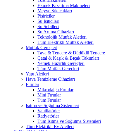
Tost Makineleri
Ekmek Kızartma Makineleri
Meyve Sıkacakları
Pişiriciler
Su Isıtıcıları
Su Sebilleri
Su Arıtma Cihazları
Teknolojik Mutfak Aletleri
Tüm Elektrikli Mutfak Aletleri
Mutfak Gereçleri
Tava & Tencere & Düdüklü Tencere
Çatal & Kaşık & Bıçak Takımları
Yemek Hazırlık Gereçleri
Tüm Mutfak Gereçleri
Yapı Aletleri
Hava Temizleme Cihazları
Fırınlar
Mikrodalga Fırınlar
Mini Fırınlar
Tüm Fırınlar
Isıtma ve Soğutma Sistemleri
Vantilatörler
Radyatörler
Tüm Isıtma ve Soğutma Sistemleri
Tüm Elektrikli Ev Aletleri