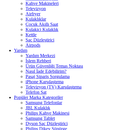
Kahve Makineleri
Televizyon
Airfryer
Kulaklıklar
Çocuk Akıllı Saat
Kulakiçi Kulaklık
Kettle
Saç Düzleştirici
Airpods
Yardım
Yardım Merkezi
İşlem Rehberi
Ürün Güvenliği Temas Noktası
Nasıl İade Edebilirim?
Pasaj Sipariş Sorgulama
iPhone Karşılaştırma
Televizyon (TV) Karşılaştırma
Telefon Sat
Popüler Marka Kategoriler
Samsung Telefonlar
JBL Kulaklık
Philips Kahve Makinesi
Samsung Tablet
Dyson Saç Düzleştirici
Philips Dikey Süpürge