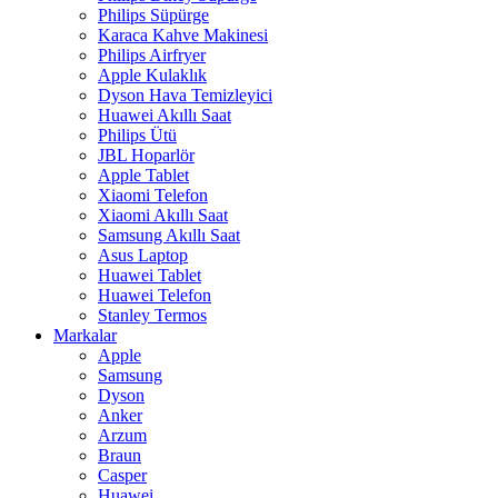
Philips Süpürge
Karaca Kahve Makinesi
Philips Airfryer
Apple Kulaklık
Dyson Hava Temizleyici
Huawei Akıllı Saat
Philips Ütü
JBL Hoparlör
Apple Tablet
Xiaomi Telefon
Xiaomi Akıllı Saat
Samsung Akıllı Saat
Asus Laptop
Huawei Tablet
Huawei Telefon
Stanley Termos
Markalar
Apple
Samsung
Dyson
Anker
Arzum
Braun
Casper
Huawei