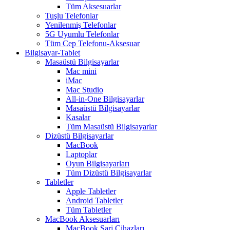
Tüm Aksesuarlar
Tuşlu Telefonlar
Yenilenmiş Telefonlar
5G Uyumlu Telefonlar
Tüm Cep Telefonu-Aksesuar
Bilgisayar-Tablet
Masaüstü Bilgisayarlar
Mac mini
iMac
Mac Studio
All-in-One Bilgisayarlar
Masaüstü Bilgisayarlar
Kasalar
Tüm Masaüstü Bilgisayarlar
Dizüstü Bilgisayarlar
MacBook
Laptoplar
Oyun Bilgisayarları
Tüm Dizüstü Bilgisayarlar
Tabletler
Apple Tabletler
Android Tabletler
Tüm Tabletler
MacBook Aksesuarları
MacBook Şarj Cihazları