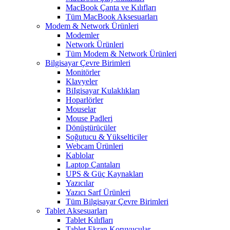
MacBook Çanta ve Kılıfları
Tüm MacBook Aksesuarları
Modem & Network Ürünleri
Modemler
Network Ürünleri
Tüm Modem & Network Ürünleri
Bilgisayar Çevre Birimleri
Monitörler
Klavyeler
BiIgisayar Kulaklıkları
Hoparlörler
Mouselar
Mouse Padleri
Dönüştürücüler
Soğutucu & Yükselticiler
Webcam Ürünleri
Kablolar
Laptop Çantaları
UPS & Güç Kaynakları
Yazıcılar
Yazıcı Sarf Ürünleri
Tüm Bilgisayar Çevre Birimleri
Tablet Aksesuarları
Tablet Kılıfları
Tablet Ekran Koruyucular