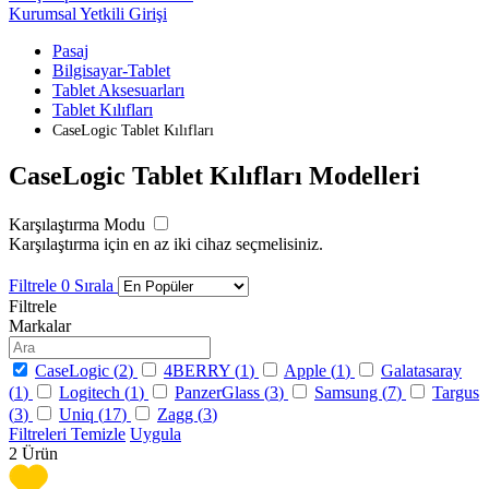
Kurumsal Yetkili Girişi
Pasaj
Bilgisayar-Tablet
Tablet Aksesuarları
Tablet Kılıfları
CaseLogic Tablet Kılıfları
CaseLogic Tablet Kılıfları Modelleri
Karşılaştırma Modu
Karşılaştırma için en az iki cihaz seçmelisiniz.
Filtrele
0
Sırala
Filtrele
Markalar
CaseLogic (
2
)
4BERRY (
1
)
Apple (
1
)
Galatasaray
(
1
)
Logitech (
1
)
PanzerGlass (
3
)
Samsung (
7
)
Targus
(
3
)
Uniq (
17
)
Zagg (
3
)
Filtreleri Temizle
Uygula
2
Ürün