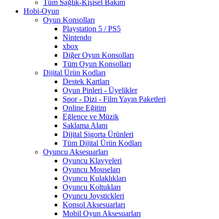
Tüm Sağlık-Kişisel Bakım
Hobi-Oyun
Oyun Konsolları
Playstation 5 / PS5
Nintendo
xbox
Diğer Oyun Konsolları
Tüm Oyun Konsolları
Dijital Ürün Kodları
Destek Kartları
Oyun Pinleri - Üyelikler
Spor - Dizi - Film Yayın Paketleri
Online Eğitim
Eğlence ve Müzik
Saklama Alanı
Dijital Sigorta Ürünleri
Tüm Dijital Ürün Kodları
Oyuncu Aksesuarları
Oyuncu Klavyeleri
Oyuncu Mouseları
Oyuncu Kulaklıkları
Oyuncu Koltukları
Oyuncu Joystickleri
Konsol Aksesuarları
Mobil Oyun Aksesuarları