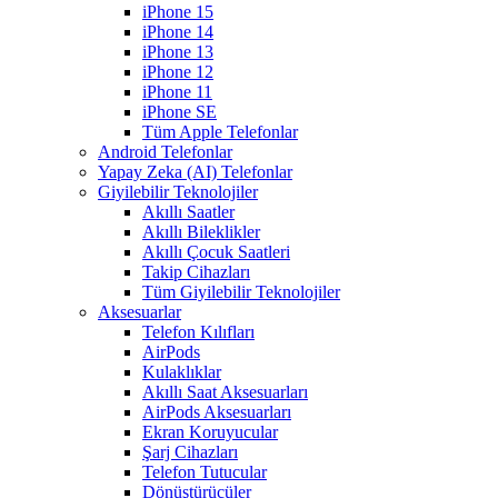
iPhone 15
iPhone 14
iPhone 13
iPhone 12
iPhone 11
iPhone SE
Tüm Apple Telefonlar
Android Telefonlar
Yapay Zeka (AI) Telefonlar
Giyilebilir Teknolojiler
Akıllı Saatler
Akıllı Bileklikler
Akıllı Çocuk Saatleri
Takip Cihazları
Tüm Giyilebilir Teknolojiler
Aksesuarlar
Telefon Kılıfları
AirPods
Kulaklıklar
Akıllı Saat Aksesuarları
AirPods Aksesuarları
Ekran Koruyucular
Şarj Cihazları
Telefon Tutucular
Dönüştürücüler