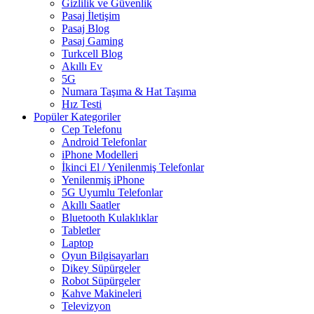
Gizlilik ve Güvenlik
Pasaj İletişim
Pasaj Blog
Pasaj Gaming
Turkcell Blog
Akıllı Ev
5G
Numara Taşıma & Hat Taşıma
Hız Testi
Popüler Kategoriler
Cep Telefonu
Android Telefonlar
iPhone Modelleri
İkinci El / Yenilenmiş Telefonlar
Yenilenmiş iPhone
5G Uyumlu Telefonlar
Akıllı Saatler
Bluetooth Kulaklıklar
Tabletler
Laptop
Oyun Bilgisayarları
Dikey Süpürgeler
Robot Süpürgeler
Kahve Makineleri
Televizyon