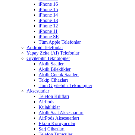
iPhone 16
iPhone 15
iPhone 14
iPhone 13
iPhone 12
iPhone 11
iPhone SE
Tüm Apple Telefonlar
Android Telefonlar
Yapay Zeka (AI) Telefonlar
Giyilebilir Teknolojiler
Akıllı Saatler
Akıllı Bileklikler
Akıllı Çocuk Saatleri
Takip Cihazları
Tüm Giyilebilir Teknolojiler
Aksesuarlar
Telefon Kılıfları
AirPods
Kulaklıklar
Akıllı Saat Aksesuarları
AirPods Aksesuarları
Ekran Koruyucular
Şarj Cihazları
Telefon Tutucular