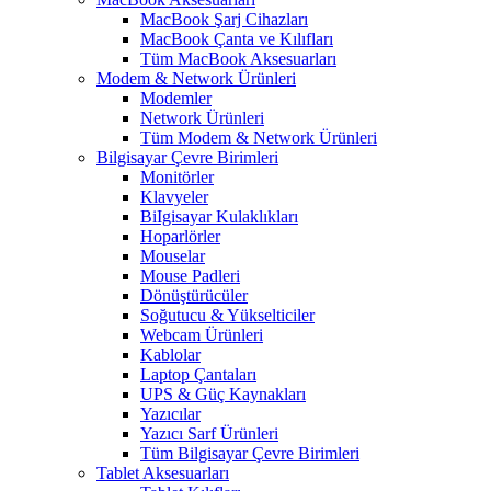
MacBook Şarj Cihazları
MacBook Çanta ve Kılıfları
Tüm MacBook Aksesuarları
Modem & Network Ürünleri
Modemler
Network Ürünleri
Tüm Modem & Network Ürünleri
Bilgisayar Çevre Birimleri
Monitörler
Klavyeler
BiIgisayar Kulaklıkları
Hoparlörler
Mouselar
Mouse Padleri
Dönüştürücüler
Soğutucu & Yükselticiler
Webcam Ürünleri
Kablolar
Laptop Çantaları
UPS & Güç Kaynakları
Yazıcılar
Yazıcı Sarf Ürünleri
Tüm Bilgisayar Çevre Birimleri
Tablet Aksesuarları