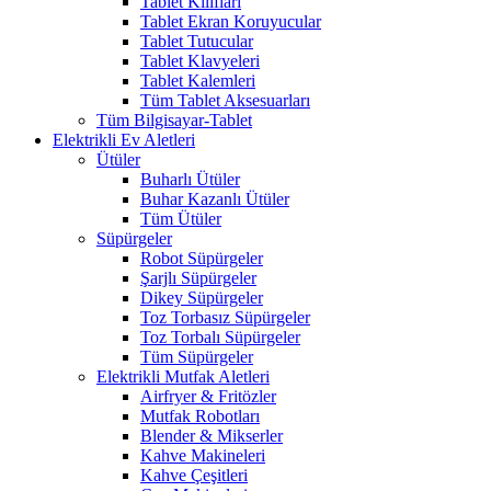
Tablet Kılıfları
Tablet Ekran Koruyucular
Tablet Tutucular
Tablet Klavyeleri
Tablet Kalemleri
Tüm Tablet Aksesuarları
Tüm Bilgisayar-Tablet
Elektrikli Ev Aletleri
Ütüler
Buharlı Ütüler
Buhar Kazanlı Ütüler
Tüm Ütüler
Süpürgeler
Robot Süpürgeler
Şarjlı Süpürgeler
Dikey Süpürgeler
Toz Torbasız Süpürgeler
Toz Torbalı Süpürgeler
Tüm Süpürgeler
Elektrikli Mutfak Aletleri
Airfryer & Fritözler
Mutfak Robotları
Blender & Mikserler
Kahve Makineleri
Kahve Çeşitleri