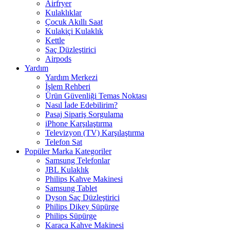
Airfryer
Kulaklıklar
Çocuk Akıllı Saat
Kulakiçi Kulaklık
Kettle
Saç Düzleştirici
Airpods
Yardım
Yardım Merkezi
İşlem Rehberi
Ürün Güvenliği Temas Noktası
Nasıl İade Edebilirim?
Pasaj Sipariş Sorgulama
iPhone Karşılaştırma
Televizyon (TV) Karşılaştırma
Telefon Sat
Popüler Marka Kategoriler
Samsung Telefonlar
JBL Kulaklık
Philips Kahve Makinesi
Samsung Tablet
Dyson Saç Düzleştirici
Philips Dikey Süpürge
Philips Süpürge
Karaca Kahve Makinesi