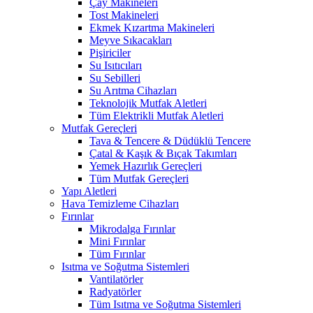
Çay Makineleri
Tost Makineleri
Ekmek Kızartma Makineleri
Meyve Sıkacakları
Pişiriciler
Su Isıtıcıları
Su Sebilleri
Su Arıtma Cihazları
Teknolojik Mutfak Aletleri
Tüm Elektrikli Mutfak Aletleri
Mutfak Gereçleri
Tava & Tencere & Düdüklü Tencere
Çatal & Kaşık & Bıçak Takımları
Yemek Hazırlık Gereçleri
Tüm Mutfak Gereçleri
Yapı Aletleri
Hava Temizleme Cihazları
Fırınlar
Mikrodalga Fırınlar
Mini Fırınlar
Tüm Fırınlar
Isıtma ve Soğutma Sistemleri
Vantilatörler
Radyatörler
Tüm Isıtma ve Soğutma Sistemleri