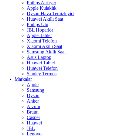
Philips Airfryer
Apple Kulaklık
Dyson Hava Temizleyici
Huawei Akıllı Saat
Philips Ütü
JBL Hoparlör
Apple Tablet
Xiaomi Telefon
Xiaomi Akıllı Saat
Samsung Akıllı Saat
Asus Laptop
Huawei Tablet
Huawei Telefon
Stanley Termos
Markalar
Apple
Samsung
Dyson
Anker
Arzum
Braun
Casper
Huawei
JBL
Lenovo