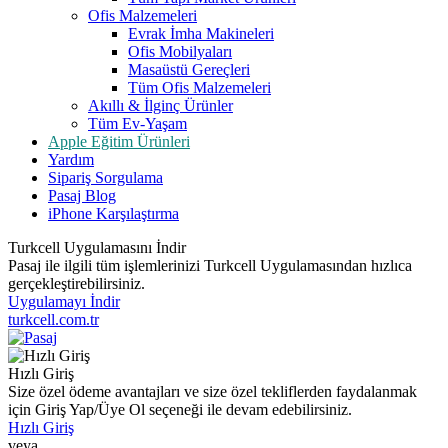
Ofis Malzemeleri
Evrak İmha Makineleri
Ofis Mobilyaları
Masaüstü Gereçleri
Tüm Ofis Malzemeleri
Akıllı & İlginç Ürünler
Tüm Ev-Yaşam
Apple Eğitim Ürünleri
Yardım
Sipariş Sorgulama
Pasaj Blog
iPhone Karşılaştırma
Turkcell Uygulamasını İndir
Pasaj ile ilgili tüm işlemlerinizi Turkcell Uygulamasından hızlıca
gerçekleştirebilirsiniz.
Uygulamayı İndir
turkcell.com.tr
Hızlı Giriş
Size özel ödeme avantajları ve size özel tekliflerden faydalanmak
için Giriş Yap/Üye Ol seçeneği ile devam edebilirsiniz.
Hızlı Giriş
veya