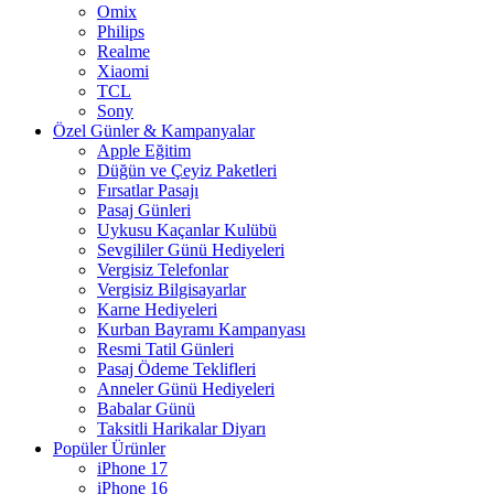
Omix
Philips
Realme
Xiaomi
TCL
Sony
Özel Günler & Kampanyalar
Apple Eğitim
Düğün ve Çeyiz Paketleri
Fırsatlar Pasajı
Pasaj Günleri
Uykusu Kaçanlar Kulübü
Sevgililer Günü Hediyeleri
Vergisiz Telefonlar
Vergisiz Bilgisayarlar
Karne Hediyeleri
Kurban Bayramı Kampanyası
Resmi Tatil Günleri
Pasaj Ödeme Teklifleri
Anneler Günü Hediyeleri
Babalar Günü
Taksitli Harikalar Diyarı
Popüler Ürünler
iPhone 17
iPhone 16