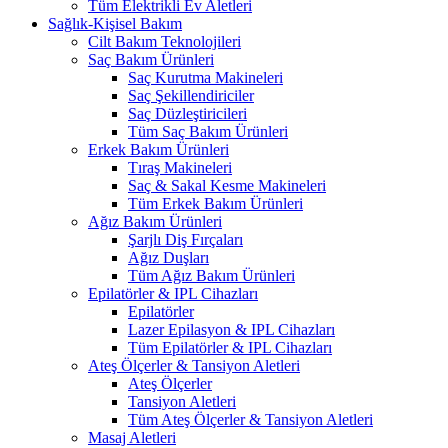
Tüm Elektrikli Ev Aletleri
Sağlık-Kişisel Bakım
Cilt Bakım Teknolojileri
Saç Bakım Ürünleri
Saç Kurutma Makineleri
Saç Şekillendiriciler
Saç Düzleştiricileri
Tüm Saç Bakım Ürünleri
Erkek Bakım Ürünleri
Tıraş Makineleri
Saç & Sakal Kesme Makineleri
Tüm Erkek Bakım Ürünleri
Ağız Bakım Ürünleri
Şarjlı Diş Fırçaları
Ağız Duşları
Tüm Ağız Bakım Ürünleri
Epilatörler & IPL Cihazları
Epilatörler
Lazer Epilasyon & IPL Cihazları
Tüm Epilatörler & IPL Cihazları
Ateş Ölçerler & Tansiyon Aletleri
Ateş Ölçerler
Tansiyon Aletleri
Tüm Ateş Ölçerler & Tansiyon Aletleri
Masaj Aletleri