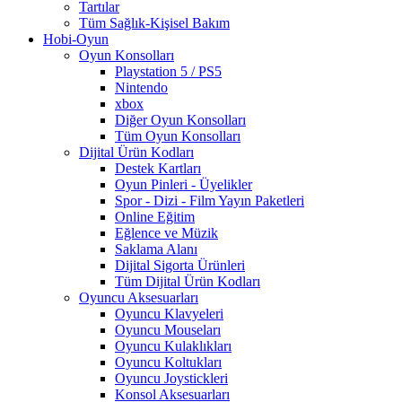
Tartılar
Tüm Sağlık-Kişisel Bakım
Hobi-Oyun
Oyun Konsolları
Playstation 5 / PS5
Nintendo
xbox
Diğer Oyun Konsolları
Tüm Oyun Konsolları
Dijital Ürün Kodları
Destek Kartları
Oyun Pinleri - Üyelikler
Spor - Dizi - Film Yayın Paketleri
Online Eğitim
Eğlence ve Müzik
Saklama Alanı
Dijital Sigorta Ürünleri
Tüm Dijital Ürün Kodları
Oyuncu Aksesuarları
Oyuncu Klavyeleri
Oyuncu Mouseları
Oyuncu Kulaklıkları
Oyuncu Koltukları
Oyuncu Joystickleri
Konsol Aksesuarları