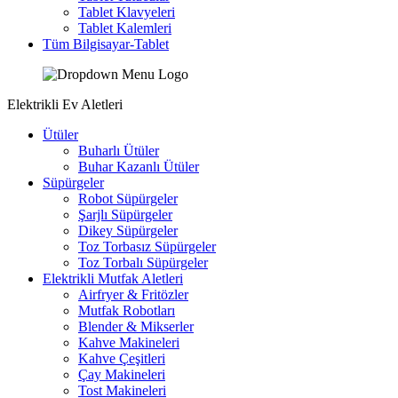
Tablet Klavyeleri
Tablet Kalemleri
Tüm Bilgisayar-Tablet
Elektrikli Ev Aletleri
Ütüler
Buharlı Ütüler
Buhar Kazanlı Ütüler
Süpürgeler
Robot Süpürgeler
Şarjlı Süpürgeler
Dikey Süpürgeler
Toz Torbasız Süpürgeler
Toz Torbalı Süpürgeler
Elektrikli Mutfak Aletleri
Airfryer & Fritözler
Mutfak Robotları
Blender & Mikserler
Kahve Makineleri
Kahve Çeşitleri
Çay Makineleri
Tost Makineleri