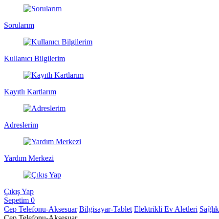
Sorularım
Kullanıcı Bilgilerim
Kayıtlı Kartlarım
Adreslerim
Yardım Merkezi
Çıkış Yap
Sepetim
0
Cep Telefonu-Aksesuar
Bilgisayar-Tablet
Elektrikli Ev Aletleri
Sağlı
Cep Telefonu-Aksesuar