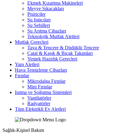
Ekmek Kızartma Makineleri
Meyve Sıkacakları
Pişiriciler
Su Isıtıcıları
Su Sebilleri
Su Arıtma Cihazları
Teknolojik Mutfak Aletleri
Mutfak Gereçleri
Tava & Tencere & Düdüklü Tencere
Çatal & Kaşık & Bıçak Takımları
Yemek Hazırlık Gereçleri
Yapı Aletleri
Hava Temizleme Cihazları
Fırınlar
Mikrodalga Fırınlar
Mini Fırınlar
Isıtma ve Soğutma Sistemleri
Vantilatörler
Radyatörler
Tüm Elektrikli Ev Aletleri
Sağlık-Kişisel Bakım