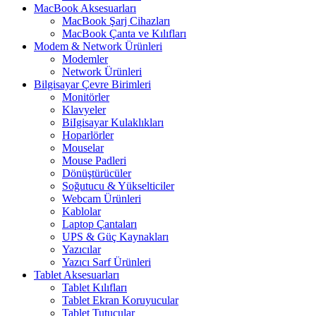
MacBook Aksesuarları
MacBook Şarj Cihazları
MacBook Çanta ve Kılıfları
Modem & Network Ürünleri
Modemler
Network Ürünleri
Bilgisayar Çevre Birimleri
Monitörler
Klavyeler
BiIgisayar Kulaklıkları
Hoparlörler
Mouselar
Mouse Padleri
Dönüştürücüler
Soğutucu & Yükselticiler
Webcam Ürünleri
Kablolar
Laptop Çantaları
UPS & Güç Kaynakları
Yazıcılar
Yazıcı Sarf Ürünleri
Tablet Aksesuarları
Tablet Kılıfları
Tablet Ekran Koruyucular
Tablet Tutucular