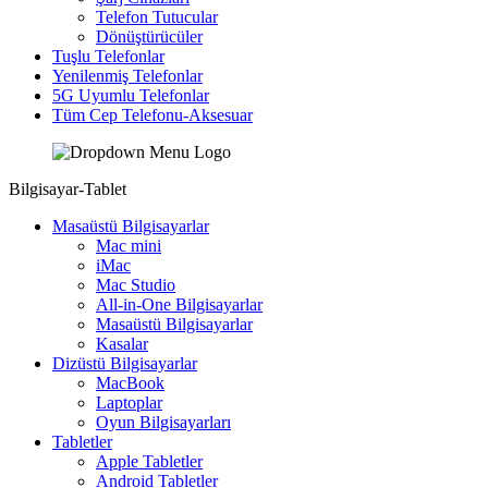
Telefon Tutucular
Dönüştürücüler
Tuşlu Telefonlar
Yenilenmiş Telefonlar
5G Uyumlu Telefonlar
Tüm Cep Telefonu-Aksesuar
Bilgisayar-Tablet
Masaüstü Bilgisayarlar
Mac mini
iMac
Mac Studio
All-in-One Bilgisayarlar
Masaüstü Bilgisayarlar
Kasalar
Dizüstü Bilgisayarlar
MacBook
Laptoplar
Oyun Bilgisayarları
Tabletler
Apple Tabletler
Android Tabletler