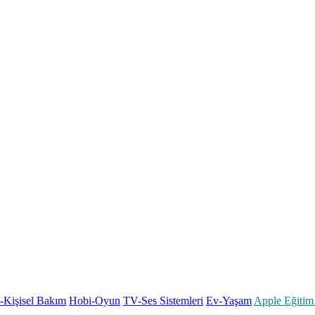
k-Kişisel Bakım
Hobi-Oyun
TV-Ses Sistemleri
Ev-Yaşam
Apple Eğitim