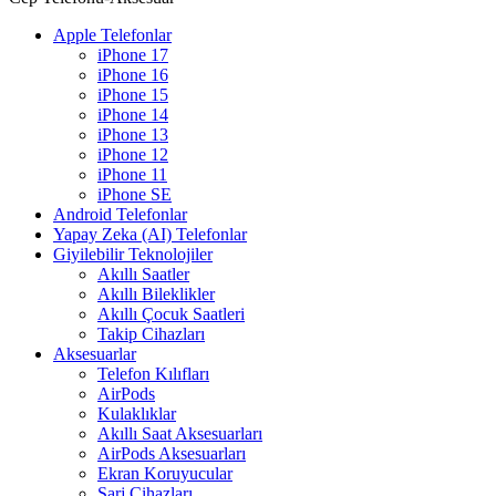
Apple Telefonlar
iPhone 17
iPhone 16
iPhone 15
iPhone 14
iPhone 13
iPhone 12
iPhone 11
iPhone SE
Android Telefonlar
Yapay Zeka (AI) Telefonlar
Giyilebilir Teknolojiler
Akıllı Saatler
Akıllı Bileklikler
Akıllı Çocuk Saatleri
Takip Cihazları
Aksesuarlar
Telefon Kılıfları
AirPods
Kulaklıklar
Akıllı Saat Aksesuarları
AirPods Aksesuarları
Ekran Koruyucular
Şarj Cihazları