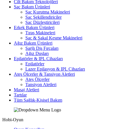
Cilt Bakım Teknolojileri
Saç Bakım Ürünleri
Saç Kurutma Makineleri
Saç Şekillendiriciler
Saç Düzleştiricileri
Erkek Bakım Ürünleri
Tıraş Makineleri
Saç & Sakal Kesme Makineleri
Ağız Bakım Ürünleri
Şarjlı Diş Fırçaları
Ağız Duşları
Epilatörler & IPL Cihazları
Epilatörler
Lazer Epilasyon & IPL Cihazları
Ateş Ölçerler & Tansiyon Aletleri
Ateş Ölçerler
Tansiyon Aletleri
Masaj Aletleri
Tartılar
Tüm Sağlık-Kişisel Bakım
Hobi-Oyun