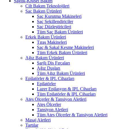
Sağlık-Kişisel Bakım
Cilt Bakım Teknolojileri
Saç Bakım Ürünleri
Saç Kurutma Makineleri
Saç Şekillendiriciler
Saç Düzleştiricileri
Tüm Saç Bakım Ürünleri
Erkek Bakım Ürünleri
Tıraş Makineleri
Saç & Sakal Kesme Makineleri
Tüm Erkek Bakım Ürünleri
Ağız Bakım Ürünleri
Şarjlı Diş Fırçaları
Ağız Duşları
Tüm Ağız Bakım Ürünleri
Epilatörler & IPL Cihazları
Epilatörler
Lazer Epilasyon & IPL Cihazları
Tüm Epilatörler & IPL Cihazları
Ateş Ölçerler & Tansiyon Aletleri
Ateş Ölçerler
Tansiyon Aletleri
Tüm Ateş Ölçerler & Tansiyon Aletleri
Masaj Aletleri
Tartılar