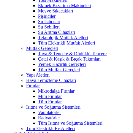
Tost Makineleri
Ekmek Kızartma Makineleri
Meyve Sıkacakları
Pişiriciler
Su Isıtıcıları
Su Sebilleri
Su Arıtma Cihazları
Teknolojik Mutfak Aletleri
Tüm Elektrikli Mutfak Aletleri
Mutfak Gereçleri
Tava & Tencere & Düdüklü Tencere
Çatal & Kaşık & Bıçak Takımları
Yemek Hazırlık Gereçleri
Tüm Mutfak Gereçleri
Yapı Aletleri
Hava Temizleme Cihazları
Fırınlar
Mikrodalga Fırınlar
Mini Fırınlar
Tüm Fırınlar
Isıtma ve Soğutma Sistemleri
Vantilatörler
Radyatörler
Tüm Isıtma ve Soğutma Sistemleri
Tüm Elektrikli Ev Aletleri