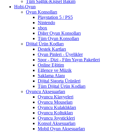
Tüm Sağlık-Kişisel Bakım
Hobi-Oyun
Oyun Konsolları
Playstation 5 / PS5
Nintendo
xbox
Diğer Oyun Konsolları
Tüm Oyun Konsolları
Dijital Ürün Kodları
Destek Kartları
Oyun Pinleri - Üyelikler
Spor - Dizi - Film Yayın Paketleri
Online Eğitim
Eğlence ve Müzik
Saklama Alanı
Dijital Sigorta Ürünleri
Tüm Dijital Ürün Kodları
Oyuncu Aksesuarları
Oyuncu Klavyeleri
Oyuncu Mouseları
Oyuncu Kulaklıkları
Oyuncu Koltukları
Oyuncu Joystickleri
Konsol Aksesuarları
Mobil Oyun Aksesuarları