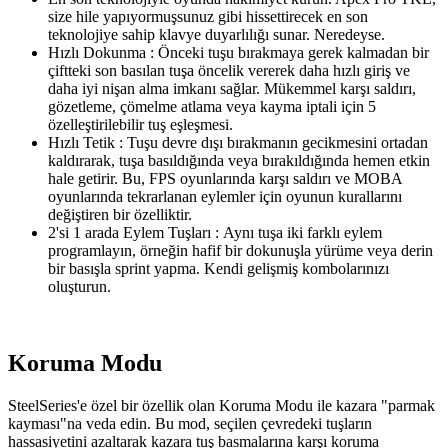
size hile yapıyormuşsunuz gibi hissettirecek en son
teknolojiye sahip klavye duyarlılığı sunar. Neredeyse.
Hızlı Dokunma : Önceki tuşu bırakmaya gerek kalmadan bir
çiftteki son basılan tuşa öncelik vererek daha hızlı giriş ve
daha iyi nişan alma imkanı sağlar. Mükemmel karşı saldırı,
gözetleme, çömelme atlama veya kayma iptali için 5
özelleştirilebilir tuş eşleşmesi.
Hızlı Tetik : Tuşu devre dışı bırakmanın gecikmesini ortadan
kaldırarak, tuşa basıldığında veya bırakıldığında hemen etkin
hale getirir. Bu, FPS oyunlarında karşı saldırı ve MOBA
oyunlarında tekrarlanan eylemler için oyunun kurallarını
değiştiren bir özelliktir.
2'si 1 arada Eylem Tuşları : Aynı tuşa iki farklı eylem
programlayın, örneğin hafif bir dokunuşla yürüme veya derin
bir basışla sprint yapma. Kendi gelişmiş kombolarınızı
oluşturun.
Koruma Modu
SteelSeries'e özel bir özellik olan Koruma Modu ile kazara "parmak
kayması"na veda edin. Bu mod, seçilen çevredeki tuşların
hassasiyetini azaltarak kazara tuş basmalarına karşı koruma