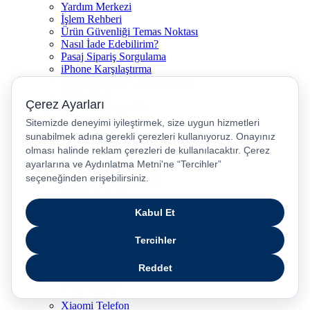
Yardım Merkezi
İşlem Rehberi
Ürün Güvenliği Temas Noktası
Nasıl İade Edebilirim?
Pasaj Sipariş Sorgulama
iPhone Karşılaştırma
Televizyon (TV) Karşılaştırma
Telefon Sat
Popüler Marka Kategoriler
Samsung Telefonlar
JBL Kulaklık
Philips Kahve Makinesi
Samsung Tablet
Dyson Saç Düzleştirici
Philips Dikey Süpürge
Philips Süpürge
Karaca Kahve Makinesi
Philips Airfryer
Apple Kulaklık
Dyson Hava Temizleyici
Huawei Akıllı Saat
Philips Ütü
JBL Hoparlör
Apple Tablet
Xiaomi Telefon