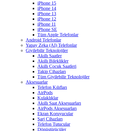
iPhone 15
iPhone 14
iPhone 13
iPhone 12
iPhone 11
iPhone SE
Tüm Apple Telefonlar
Android Telefonlar
Yapay Zeka (AI) Telefonlar
Giyilebilir Teknolojiler
Akıllı Saatler
Akıllı Bileklikler
Akıllı Çocuk Saatleri
Takip Cihazları
Tüm Giyilebilir Teknolojiler
Aksesuarlar
Telefon Kılıfları
AirPods
Kulaklıklar
Akıllı Saat Aksesuarları
AirPods Aksesuarları
Ekran Koruyucular
Şarj Cihazları
Telefon Tutucular
Dönüştürücüler