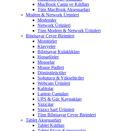
MacBook Çanta ve Kılıfları
Tüm MacBook Aksesuarları
Modem & Network Ürünleri
Modemler
Network Ürünleri
Tüm Modem & Network Ürünleri
Bilgisayar Çevre Birimleri
Monitörler
Klavyeler
BiIgisayar Kulaklıkları
Hoparlörler
Mouselar
Mouse Padleri
Dönüştürücüler
Soğutucu & Yükselticiler
Webcam Ürünleri
Kablolar
Laptop Çantaları
UPS & Güç Kaynakları
Yazıcılar
Yazıcı Sarf Ürünleri
Tüm Bilgisayar Çevre Birimleri
Tablet Aksesuarları
Tablet Kılıfları
Tablet Ekran Koruyucular