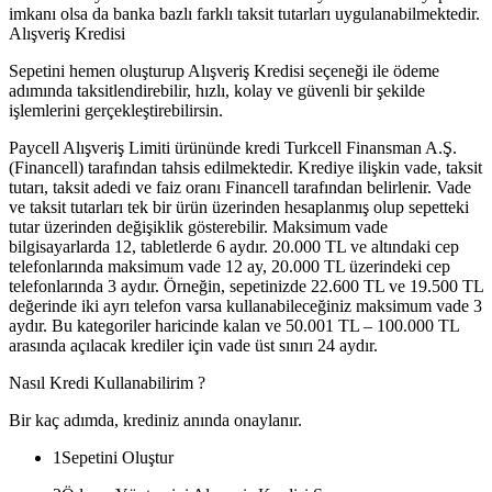
imkanı olsa da banka bazlı farklı taksit tutarları uygulanabilmektedir.
Alışveriş Kredisi
Sepetini hemen oluşturup Alışveriş Kredisi seçeneği ile ödeme
adımında taksitlendirebilir, hızlı, kolay ve güvenli bir şekilde
işlemlerini gerçekleştirebilirsin.
Paycell Alışveriş Limiti ürününde kredi Turkcell Finansman A.Ş.
(Financell) tarafından tahsis edilmektedir. Krediye ilişkin vade, taksit
tutarı, taksit adedi ve faiz oranı Financell tarafından belirlenir. Vade
ve taksit tutarları tek bir ürün üzerinden hesaplanmış olup sepetteki
tutar üzerinden değişiklik gösterebilir. Maksimum vade
bilgisayarlarda 12, tabletlerde 6 aydır. 20.000 TL ve altındaki cep
telefonlarında maksimum vade 12 ay, 20.000 TL üzerindeki cep
telefonlarında 3 aydır. Örneğin, sepetinizde 22.600 TL ve 19.500 TL
değerinde iki ayrı telefon varsa kullanabileceğiniz maksimum vade 3
aydır. Bu kategoriler haricinde kalan ve 50.001 TL – 100.000 TL
arasında açılacak krediler için vade üst sınırı 24 aydır.
Nasıl Kredi Kullanabilirim ?
Bir kaç adımda, krediniz anında onaylanır.
1
Sepetini Oluştur