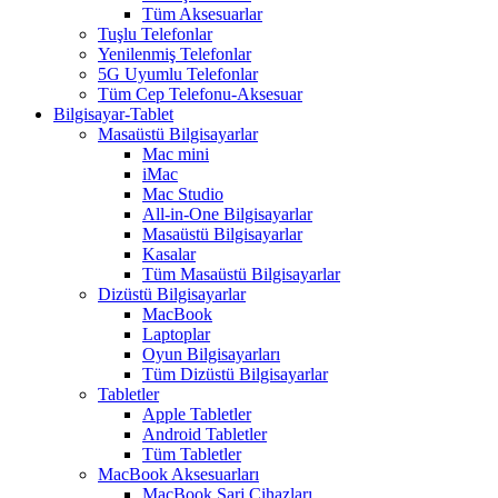
Tüm Aksesuarlar
Tuşlu Telefonlar
Yenilenmiş Telefonlar
5G Uyumlu Telefonlar
Tüm Cep Telefonu-Aksesuar
Bilgisayar-Tablet
Masaüstü Bilgisayarlar
Mac mini
iMac
Mac Studio
All-in-One Bilgisayarlar
Masaüstü Bilgisayarlar
Kasalar
Tüm Masaüstü Bilgisayarlar
Dizüstü Bilgisayarlar
MacBook
Laptoplar
Oyun Bilgisayarları
Tüm Dizüstü Bilgisayarlar
Tabletler
Apple Tabletler
Android Tabletler
Tüm Tabletler
MacBook Aksesuarları
MacBook Şarj Cihazları