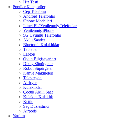
Hız Testi
Popüler Kategoriler
Cep Telefonu
Android Telefonlar
iPhone Modelleri
İkinci El / Yenilenmiş Telefonlar
Yenilenmiş iPhone
5G Uyumlu Telefonlar
Akıllı Saatler
Bluetooth Kulaklıklar
Tabletler
Laptop
Oyun Bilgisayarları
Dikey Süpürgeler
Robot Süpürgeler
Kahve Makineleri
Televizyon
Airfryer
Kulaklıklar
Çocuk Akıllı Saat
Kulakiçi Kulaklık
Kettle
Saç Düzleştirici
Airpods
Yardım