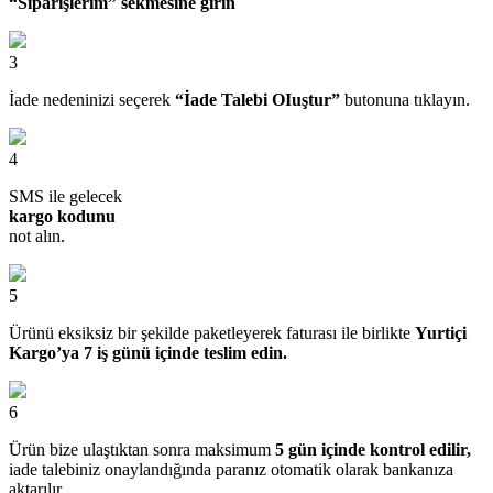
“Siparişlerim” sekmesine girin
3
İade nedeninizi seçerek
“İade Talebi OIuştur”
butonuna tıklayın.
4
SMS ile gelecek
kargo kodunu
not alın.
5
Ürünü eksiksiz bir şekilde paketleyerek faturası ile birlikte
Yurtiçi
Kargo’ya 7 iş günü içinde teslim edin.
6
Ürün bize ulaştıktan sonra maksimum
5 gün içinde kontrol edilir,
iade talebiniz onaylandığında paranız otomatik olarak bankanıza
aktarılır.