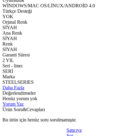
Uyumluluk
WİNDOWS/MAC OS/LİNUX/ANDROİD 4.0
Türkçe Desteği
YOK
Orjınal Renk
SİYAH
Ana Renk
SİYAH
Renk
SİYAH
Garanti Süresi
2 YIL
Seri - Imeı
SERİ
Marka
STEELSERIES
Daha Fazla
Değerlendirmeler
Henüz yorum yok
Yorum Yaz
Ürün Soru&Cevapları
Bu ürün için henüz soru sorulmamıştır.
Satıcıya
Sor