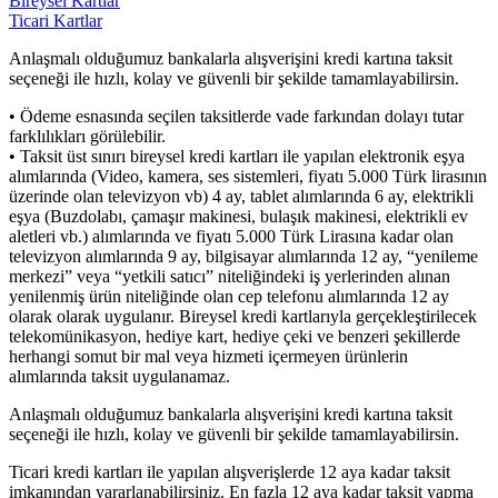
Bireysel Kartlar
Ticari Kartlar
Anlaşmalı olduğumuz bankalarla alışverişini kredi kartına taksit
seçeneği ile hızlı, kolay ve güvenli bir şekilde tamamlayabilirsin.
• Ödeme esnasında seçilen taksitlerde vade farkından dolayı tutar
farklılıkları görülebilir.
• Taksit üst sınırı bireysel kredi kartları ile yapılan elektronik eşya
alımlarında (Video, kamera, ses sistemleri, fiyatı 5.000 Türk lirasının
üzerinde olan televizyon vb) 4 ay, tablet alımlarında 6 ay, elektrikli
eşya (Buzdolabı, çamaşır makinesi, bulaşık makinesi, elektrikli ev
aletleri vb.) alımlarında ve fiyatı 5.000 Türk Lirasına kadar olan
televizyon alımlarında 9 ay, bilgisayar alımlarında 12 ay, “yenileme
merkezi” veya “yetkili satıcı” niteliğindeki iş yerlerinden alınan
yenilenmiş ürün niteliğinde olan cep telefonu alımlarında 12 ay
olarak olarak uygulanır. Bireysel kredi kartlarıyla gerçekleştirilecek
telekomünikasyon, hediye kart, hediye çeki ve benzeri şekillerde
herhangi somut bir mal veya hizmeti içermeyen ürünlerin
alımlarında taksit uygulanamaz.
Anlaşmalı olduğumuz bankalarla alışverişini kredi kartına taksit
seçeneği ile hızlı, kolay ve güvenli bir şekilde tamamlayabilirsin.
Ticari kredi kartları ile yapılan alışverişlerde 12 aya kadar taksit
imkanından yararlanabilirsiniz. En fazla 12 aya kadar taksit yapma