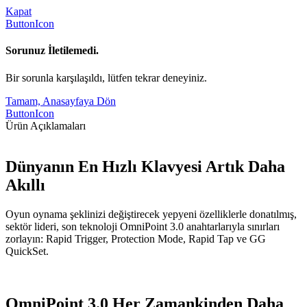
Kapat
ButtonIcon
Sorunuz İletilemedi.
Bir sorunla karşılaşıldı, lütfen tekrar deneyiniz.
Tamam, Anasayfaya Dön
ButtonIcon
Ürün Açıklamaları
Dünyanın En Hızlı Klavyesi Artık Daha
Akıllı
Oyun oynama şeklinizi değiştirecek yepyeni özelliklerle donatılmış,
sektör lideri, son teknoloji OmniPoint 3.0 anahtarlarıyla sınırları
zorlayın: Rapid Trigger, Protection Mode, Rapid Tap ve GG
QuickSet.
OmniPoint 3.0 Her Zamankinden Daha