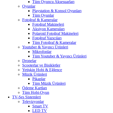
Tüm Oyuncu Aksesuarları
Oyunlar
Playstation & Konsol Oyunları
Tüm Oyunlar
Fotoğraf & Kameralar
Fotoğraf Makineleri
Aksiyon Kameraları
Polaroid Fotoğraf Makineleri
Fotoğraf Yazıcıları
Tüm Fotoğraf & Kameralar
Youtuber & Yayıncı Ürünleri
Mikrofonlar
Tüm Youtuber & Yayıncı Ürünleri
Dronelar
Scooterlar ve Bisikletler
Yetişkin Hobi & Eğlence
Müzik Ürünleri
Pikaplar
Tüm Müzik Ürünleri
Ödeme Kartları
Tüm Hobi-Oyun
TV-Ses Sistemleri
Televizyonlar
Smart TV
LED TV