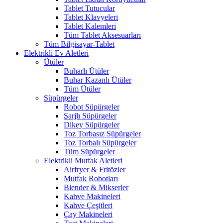
Tablet Tutucular
Tablet Klavyeleri
Tablet Kalemleri
Tüm Tablet Aksesuarları
Tüm Bilgisayar-Tablet
Elektrikli Ev Aletleri
Ütüler
Buharlı Ütüler
Buhar Kazanlı Ütüler
Tüm Ütüler
Süpürgeler
Robot Süpürgeler
Şarjlı Süpürgeler
Dikey Süpürgeler
Toz Torbasız Süpürgeler
Toz Torbalı Süpürgeler
Tüm Süpürgeler
Elektrikli Mutfak Aletleri
Airfryer & Fritözler
Mutfak Robotları
Blender & Mikserler
Kahve Makineleri
Kahve Çeşitleri
Çay Makineleri