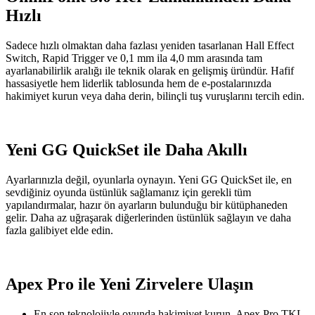
Hızlı
Sadece hızlı olmaktan daha fazlası yeniden tasarlanan Hall Effect
Switch, Rapid Trigger ve 0,1 mm ila 4,0 mm arasında tam
ayarlanabilirlik aralığı ile teknik olarak en gelişmiş üründür. Hafif
hassasiyetle hem liderlik tablosunda hem de e-postalarınızda
hakimiyet kurun veya daha derin, bilinçli tuş vuruşlarını tercih edin.
Yeni GG QuickSet ile Daha Akıllı
Ayarlarınızla değil, oyunlarla oynayın. Yeni GG QuickSet ile, en
sevdiğiniz oyunda üstünlük sağlamanız için gerekli tüm
yapılandırmalar, hazır ön ayarların bulunduğu bir kütüphaneden
gelir. Daha az uğraşarak diğerlerinden üstünlük sağlayın ve daha
fazla galibiyet elde edin.
Apex Pro ile Yeni Zirvelere Ulaşın
En son teknolojiyle oyunda hakimiyet kurun. Apex Pro TKL,