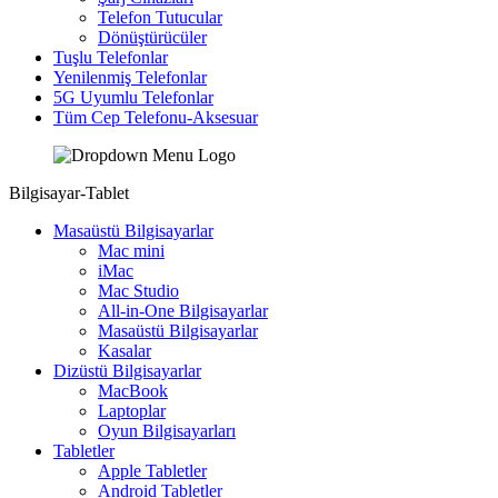
Telefon Tutucular
Dönüştürücüler
Tuşlu Telefonlar
Yenilenmiş Telefonlar
5G Uyumlu Telefonlar
Tüm Cep Telefonu-Aksesuar
Bilgisayar-Tablet
Masaüstü Bilgisayarlar
Mac mini
iMac
Mac Studio
All-in-One Bilgisayarlar
Masaüstü Bilgisayarlar
Kasalar
Dizüstü Bilgisayarlar
MacBook
Laptoplar
Oyun Bilgisayarları
Tabletler
Apple Tabletler
Android Tabletler