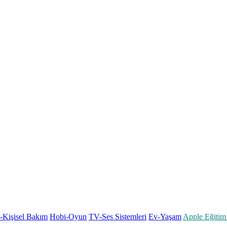
k-Kişisel Bakım
Hobi-Oyun
TV-Ses Sistemleri
Ev-Yaşam
Apple Eğitim