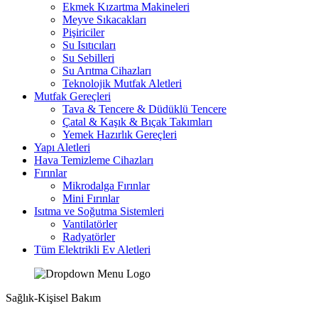
Ekmek Kızartma Makineleri
Meyve Sıkacakları
Pişiriciler
Su Isıtıcıları
Su Sebilleri
Su Arıtma Cihazları
Teknolojik Mutfak Aletleri
Mutfak Gereçleri
Tava & Tencere & Düdüklü Tencere
Çatal & Kaşık & Bıçak Takımları
Yemek Hazırlık Gereçleri
Yapı Aletleri
Hava Temizleme Cihazları
Fırınlar
Mikrodalga Fırınlar
Mini Fırınlar
Isıtma ve Soğutma Sistemleri
Vantilatörler
Radyatörler
Tüm Elektrikli Ev Aletleri
Sağlık-Kişisel Bakım