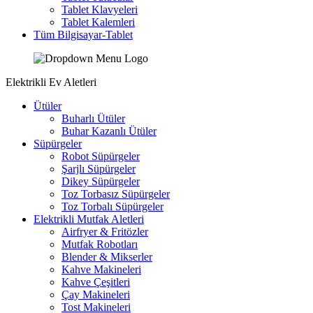
Tablet Klavyeleri
Tablet Kalemleri
Tüm Bilgisayar-Tablet
Elektrikli Ev Aletleri
Ütüler
Buharlı Ütüler
Buhar Kazanlı Ütüler
Süpürgeler
Robot Süpürgeler
Şarjlı Süpürgeler
Dikey Süpürgeler
Toz Torbasız Süpürgeler
Toz Torbalı Süpürgeler
Elektrikli Mutfak Aletleri
Airfryer & Fritözler
Mutfak Robotları
Blender & Mikserler
Kahve Makineleri
Kahve Çeşitleri
Çay Makineleri
Tost Makineleri