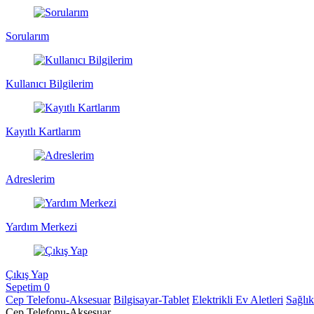
Sorularım
Kullanıcı Bilgilerim
Kayıtlı Kartlarım
Adreslerim
Yardım Merkezi
Çıkış Yap
Sepetim
0
Cep Telefonu-Aksesuar
Bilgisayar-Tablet
Elektrikli Ev Aletleri
Sağlı
Cep Telefonu-Aksesuar