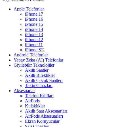
Apple Telefonlar
iPhone 17
iPhone 16
iPhone 15
iPhone 14
iPhone 13
iPhone 12
iPhone 11
iPhone SE
Android Telefonlar
Yapay Zeka (AI) Telefonlar
Giyilebilir Teknolojiler
Akıllı Saatler
Akıllı Bileklikler
Akıllı Çocuk Saatleri
Takip Cihazları
Aksesuarlar
Telefon Kılıfları
AirPods
Kulaklıklar
Akıllı Saat Aksesuarları
AirPods Aksesuarları
Ekran Koruyucular
Şarj Cihazları