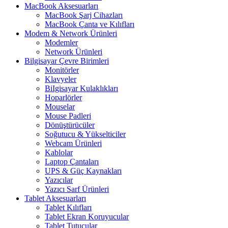
MacBook Aksesuarları
MacBook Şarj Cihazları
MacBook Çanta ve Kılıfları
Modem & Network Ürünleri
Modemler
Network Ürünleri
Bilgisayar Çevre Birimleri
Monitörler
Klavyeler
BiIgisayar Kulaklıkları
Hoparlörler
Mouselar
Mouse Padleri
Dönüştürücüler
Soğutucu & Yükselticiler
Webcam Ürünleri
Kablolar
Laptop Çantaları
UPS & Güç Kaynakları
Yazıcılar
Yazıcı Sarf Ürünleri
Tablet Aksesuarları
Tablet Kılıfları
Tablet Ekran Koruyucular
Tablet Tutucular