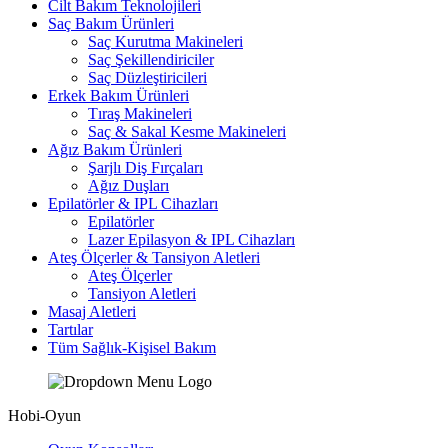
Cilt Bakım Teknolojileri
Saç Bakım Ürünleri
Saç Kurutma Makineleri
Saç Şekillendiriciler
Saç Düzleştiricileri
Erkek Bakım Ürünleri
Tıraş Makineleri
Saç & Sakal Kesme Makineleri
Ağız Bakım Ürünleri
Şarjlı Diş Fırçaları
Ağız Duşları
Epilatörler & IPL Cihazları
Epilatörler
Lazer Epilasyon & IPL Cihazları
Ateş Ölçerler & Tansiyon Aletleri
Ateş Ölçerler
Tansiyon Aletleri
Masaj Aletleri
Tartılar
Tüm Sağlık-Kişisel Bakım
Hobi-Oyun