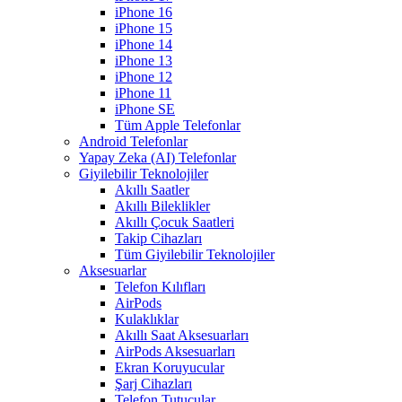
iPhone 16
iPhone 15
iPhone 14
iPhone 13
iPhone 12
iPhone 11
iPhone SE
Tüm Apple Telefonlar
Android Telefonlar
Yapay Zeka (AI) Telefonlar
Giyilebilir Teknolojiler
Akıllı Saatler
Akıllı Bileklikler
Akıllı Çocuk Saatleri
Takip Cihazları
Tüm Giyilebilir Teknolojiler
Aksesuarlar
Telefon Kılıfları
AirPods
Kulaklıklar
Akıllı Saat Aksesuarları
AirPods Aksesuarları
Ekran Koruyucular
Şarj Cihazları
Telefon Tutucular