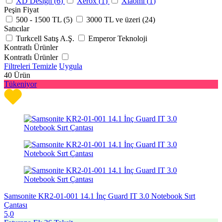
XD Design (
6
)
Xerox (
1
)
Xiaomi (
1
)
Peşin Fiyat
500 - 1500 TL (
5
)
3000 TL ve üzeri (
24
)
Satıcılar
Turkcell Satış A.Ş.
Emperor Teknoloji
Kontratlı Ürünler
Kontratlı Ürünler
Filtreleri Temizle
Uygula
40
Ürün
Tükeniyor
Samsonite KR2-01-001 14.1 İnç Guard IT 3.0 Notebook Sırt
Çantası
5,0