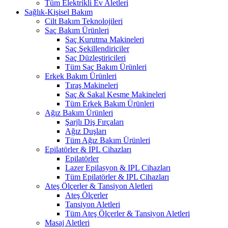
Tüm Elektrikli Ev Aletleri
Sağlık-Kişisel Bakım
Cilt Bakım Teknolojileri
Saç Bakım Ürünleri
Saç Kurutma Makineleri
Saç Şekillendiriciler
Saç Düzleştiricileri
Tüm Saç Bakım Ürünleri
Erkek Bakım Ürünleri
Tıraş Makineleri
Saç & Sakal Kesme Makineleri
Tüm Erkek Bakım Ürünleri
Ağız Bakım Ürünleri
Şarjlı Diş Fırçaları
Ağız Duşları
Tüm Ağız Bakım Ürünleri
Epilatörler & IPL Cihazları
Epilatörler
Lazer Epilasyon & IPL Cihazları
Tüm Epilatörler & IPL Cihazları
Ateş Ölçerler & Tansiyon Aletleri
Ateş Ölçerler
Tansiyon Aletleri
Tüm Ateş Ölçerler & Tansiyon Aletleri
Masaj Aletleri