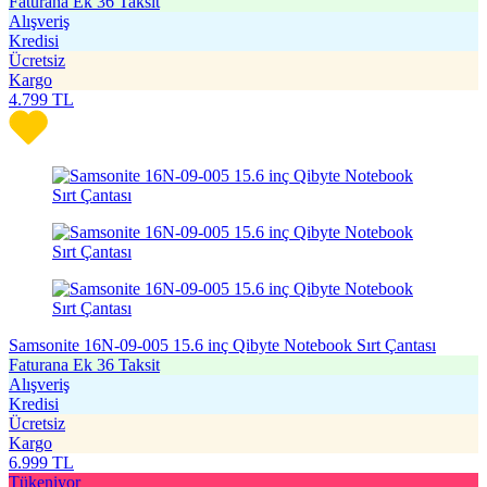
Faturana Ek 36 Taksit
Alışveriş
Kredisi
Ücretsiz
Kargo
4.799
TL
Samsonite 16N-09-005 15.6 inç Qibyte Notebook Sırt Çantası
Faturana Ek 36 Taksit
Alışveriş
Kredisi
Ücretsiz
Kargo
6.999
TL
Tükeniyor