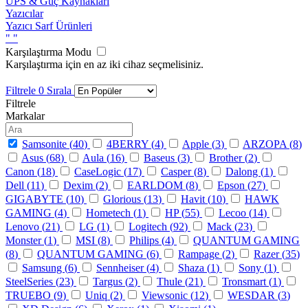
UPS & Güç Kaynakları
Yazıcılar
Yazıcı Sarf Ürünleri
"
"
Karşılaştırma Modu
Karşılaştırma için en az iki cihaz seçmelisiniz.
Filtrele
0
Sırala
Filtrele
Markalar
Samsonite (
40
)
4BERRY (
4
)
Apple (
3
)
ARZOPA (
8
)
Asus (
68
)
Aula (
16
)
Baseus (
3
)
Brother (
2
)
Canon (
18
)
CaseLogic (
17
)
Casper (
8
)
Dalong (
1
)
Dell (
11
)
Dexim (
2
)
EARLDOM (
8
)
Epson (
27
)
GIGABYTE (
10
)
Glorious (
13
)
Havit (
10
)
HAWK
GAMING (
4
)
Hometech (
1
)
HP (
55
)
Lecoo (
14
)
Lenovo (
21
)
LG (
1
)
Logitech (
92
)
Mack (
23
)
Monster (
1
)
MSI (
8
)
Philips (
4
)
QUANTUM GAMING
(
8
)
QUANTUM GAMING (
6
)
Rampage (
2
)
Razer (
35
)
Samsung (
6
)
Sennheiser (
4
)
Shaza (
1
)
Sony (
1
)
SteelSeries (
23
)
Targus (
2
)
Thule (
21
)
Tronsmart (
1
)
TRUEBO (
9
)
Uniq (
2
)
Viewsonic (
12
)
WESDAR (
3
)