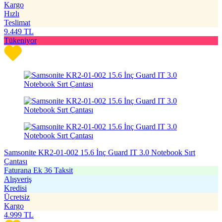
Kargo
Hızlı
Teslimat
9.449
TL
Tükeniyor
Samsonite KR2-01-002 15.6 İnç Guard IT 3.0 Notebook Sırt
Çantası
Faturana Ek 36 Taksit
Alışveriş
Kredisi
Ücretsiz
Kargo
4.999
TL