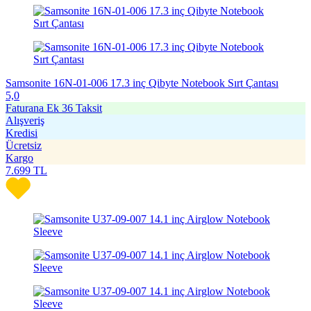
Samsonite 16N-01-006 17.3 inç Qibyte Notebook Sırt Çantası
5,0
Faturana Ek 36 Taksit
Alışveriş
Kredisi
Ücretsiz
Kargo
7.699
TL