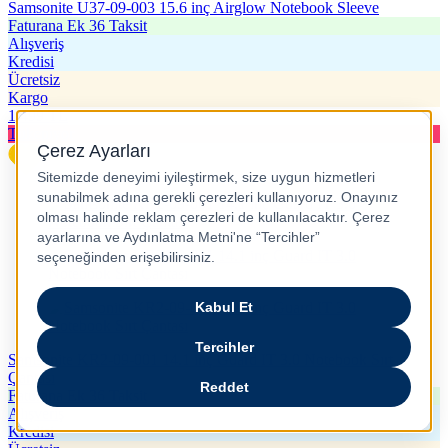
Samsonite U37-09-003 15.6 inç Airglow Notebook Sleeve
Faturana Ek 36 Taksit
Alışveriş
Kredisi
Ücretsiz
Kargo
1.499
TL
Tükeniyor
Samsonite KR2-09-001 14.1 inç Guard IT 3.0 Notebook Sırt
Çantası
Faturana Ek 36 Taksit
Alışveriş
Kredisi