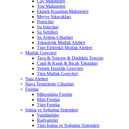
Çay Makineleri
Tost Makineleri
Ekmek Kızartma Makineleri
Meyve Sıkacakları
Pişiriciler
Su Isıtıcıları
Su Sebilleri
Su Arıtma Cihazları
Teknolojik Mutfak Aletleri
Tüm Elektrikli Mutfak Aletleri
Mutfak Gereçleri
Tava & Tencere & Düdüklü Tencere
Çatal & Kaşık & Bıçak Takımları
Yemek Hazırlık Gereçleri
Tüm Mutfak Gereçleri
Yapı Aletleri
Hava Temizleme Cihazları
Fırınlar
Mikrodalga Fırınlar
Mini Fırınlar
Tüm Fırınlar
Isıtma ve Soğutma Sistemleri
Vantilatörler
Radyatörler
Tüm Isıtma ve Soğutma Sistemleri