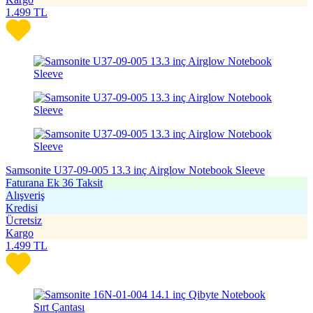
1.499
TL
Samsonite U37-09-005 13.3 inç Airglow Notebook Sleeve
Faturana Ek 36 Taksit
Alışveriş
Kredisi
Ücretsiz
Kargo
1.499
TL