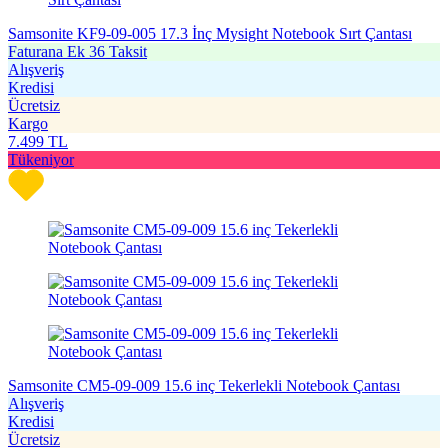
Samsonite KF9-09-005 17.3 İnç Mysight Notebook Sırt Çantası
Faturana Ek 36 Taksit
Alışveriş
Kredisi
Ücretsiz
Kargo
7.499
TL
Tükeniyor
Samsonite CM5-09-009 15.6 inç Tekerlekli Notebook Çantası
Alışveriş
Kredisi
Ücretsiz