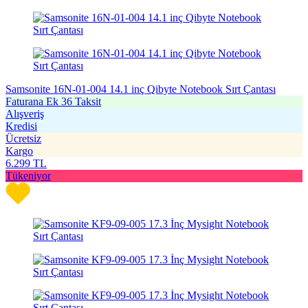
Samsonite 16N-01-004 14.1 inç Qibyte Notebook Sırt Çantası
Faturana Ek 36 Taksit
Alışveriş
Kredisi
Ücretsiz
Kargo
6.299
TL
Tükeniyor