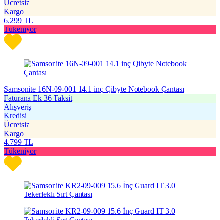
Ücretsiz
Kargo
6.299
TL
Tükeniyor
Samsonite 16N-09-001 14.1 inç Qibyte Notebook Çantası
Faturana Ek 36 Taksit
Alışveriş
Kredisi
Ücretsiz
Kargo
4.799
TL
Tükeniyor