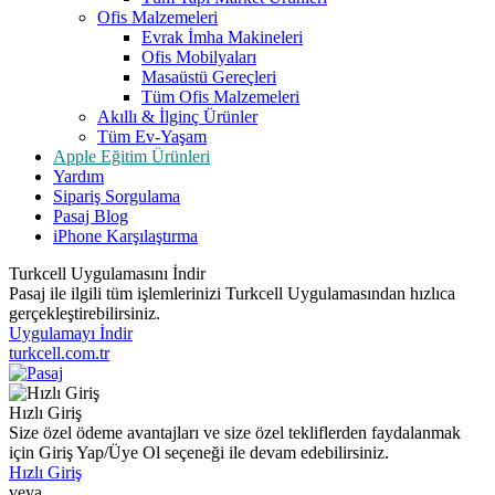
Ofis Malzemeleri
Evrak İmha Makineleri
Ofis Mobilyaları
Masaüstü Gereçleri
Tüm Ofis Malzemeleri
Akıllı & İlginç Ürünler
Tüm Ev-Yaşam
Apple Eğitim Ürünleri
Yardım
Sipariş Sorgulama
Pasaj Blog
iPhone Karşılaştırma
Turkcell Uygulamasını İndir
Pasaj ile ilgili tüm işlemlerinizi Turkcell Uygulamasından hızlıca
gerçekleştirebilirsiniz.
Uygulamayı İndir
turkcell.com.tr
Hızlı Giriş
Size özel ödeme avantajları ve size özel tekliflerden faydalanmak
için Giriş Yap/Üye Ol seçeneği ile devam edebilirsiniz.
Hızlı Giriş
veya