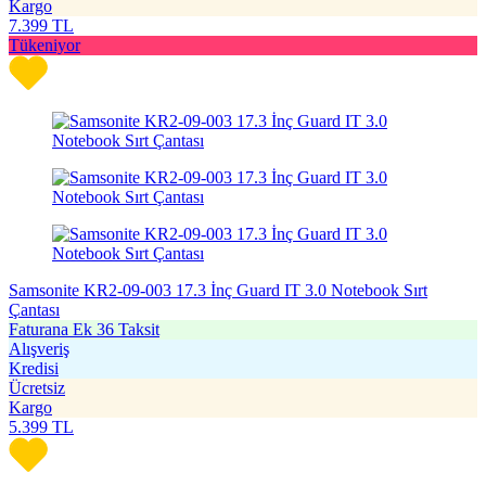
Kargo
7.399
TL
Tükeniyor
Samsonite KR2-09-003 17.3 İnç Guard IT 3.0 Notebook Sırt
Çantası
Faturana Ek 36 Taksit
Alışveriş
Kredisi
Ücretsiz
Kargo
5.399
TL