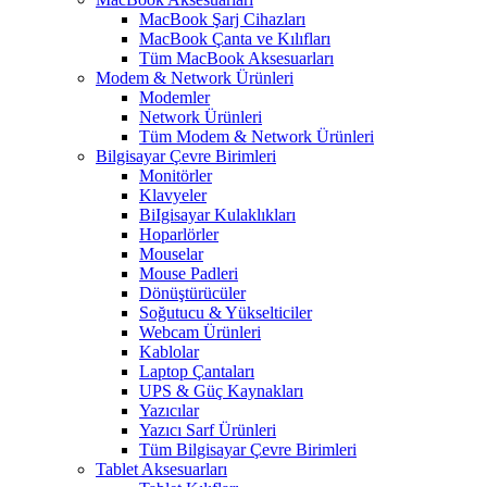
MacBook Şarj Cihazları
MacBook Çanta ve Kılıfları
Tüm MacBook Aksesuarları
Modem & Network Ürünleri
Modemler
Network Ürünleri
Tüm Modem & Network Ürünleri
Bilgisayar Çevre Birimleri
Monitörler
Klavyeler
BiIgisayar Kulaklıkları
Hoparlörler
Mouselar
Mouse Padleri
Dönüştürücüler
Soğutucu & Yükselticiler
Webcam Ürünleri
Kablolar
Laptop Çantaları
UPS & Güç Kaynakları
Yazıcılar
Yazıcı Sarf Ürünleri
Tüm Bilgisayar Çevre Birimleri
Tablet Aksesuarları