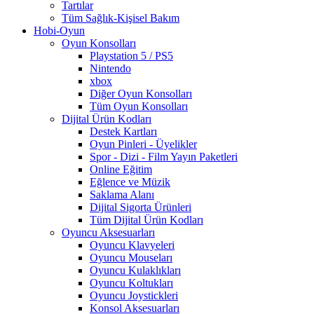
Tartılar
Tüm Sağlık-Kişisel Bakım
Hobi-Oyun
Oyun Konsolları
Playstation 5 / PS5
Nintendo
xbox
Diğer Oyun Konsolları
Tüm Oyun Konsolları
Dijital Ürün Kodları
Destek Kartları
Oyun Pinleri - Üyelikler
Spor - Dizi - Film Yayın Paketleri
Online Eğitim
Eğlence ve Müzik
Saklama Alanı
Dijital Sigorta Ürünleri
Tüm Dijital Ürün Kodları
Oyuncu Aksesuarları
Oyuncu Klavyeleri
Oyuncu Mouseları
Oyuncu Kulaklıkları
Oyuncu Koltukları
Oyuncu Joystickleri
Konsol Aksesuarları