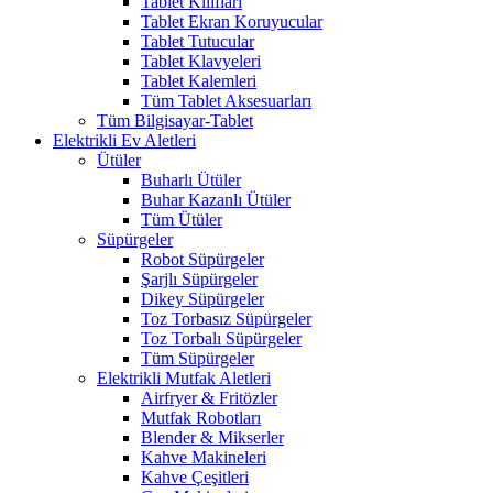
Tablet Kılıfları
Tablet Ekran Koruyucular
Tablet Tutucular
Tablet Klavyeleri
Tablet Kalemleri
Tüm Tablet Aksesuarları
Tüm Bilgisayar-Tablet
Elektrikli Ev Aletleri
Ütüler
Buharlı Ütüler
Buhar Kazanlı Ütüler
Tüm Ütüler
Süpürgeler
Robot Süpürgeler
Şarjlı Süpürgeler
Dikey Süpürgeler
Toz Torbasız Süpürgeler
Toz Torbalı Süpürgeler
Tüm Süpürgeler
Elektrikli Mutfak Aletleri
Airfryer & Fritözler
Mutfak Robotları
Blender & Mikserler
Kahve Makineleri
Kahve Çeşitleri