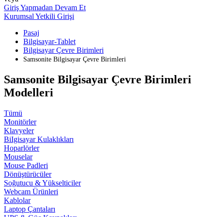
Giriş Yapmadan Devam Et
Kurumsal Yetkili Girişi
Pasaj
Bilgisayar-Tablet
Bilgisayar Çevre Birimleri
Samsonite Bilgisayar Çevre Birimleri
Samsonite Bilgisayar Çevre Birimleri
Modelleri
Tümü
Monitörler
Klavyeler
BiIgisayar Kulaklıkları
Hoparlörler
Mouselar
Mouse Padleri
Dönüştürücüler
Soğutucu & Yükselticiler
Webcam Ürünleri
Kablolar
Laptop Çantaları