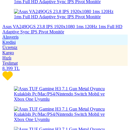
Asus VA249QGS 23.8 IPS 1920x1080 1ms 120Hz 1ms Full HD
Adaptive Sync IPS Pivot Monitör
Alışveriş
Kredisi
Ücretsiz
Kargo
Hızlı
Teslimat
8.399
TL