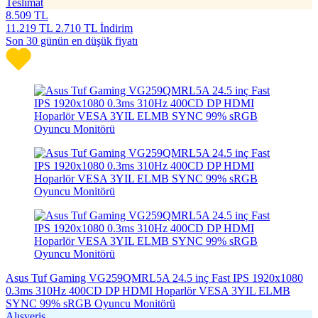
Teslimat
8.509
TL
11.219
TL
2.710 TL İndirim
Son 30 günün en düşük fiyatı
Asus Tuf Gaming VG259QMRL5A 24.5 inç Fast IPS 1920x1080
0.3ms 310Hz 400CD DP HDMI Hoparlör VESA 3YIL ELMB
SYNC 99% sRGB Oyuncu Monitörü
Alışveriş