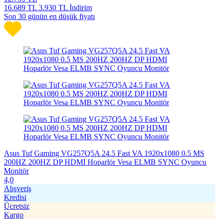
16.689
TL
3.930 TL İndirim
Son 30 günün en düşük fiyatı
Asus Tuf Gaming VG257Q5A 24.5 Fast VA 1920x1080 0.5 MS
200HZ 200HZ DP HDMI Hoparlör Vesa ELMB SYNC Oyuncu
Monitör
4,0
Alışveriş
Kredisi
Ücretsiz
Kargo