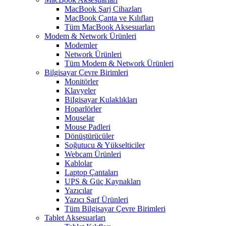
MacBook Şarj Cihazları
MacBook Çanta ve Kılıfları
Tüm MacBook Aksesuarları
Modem & Network Ürünleri
Modemler
Network Ürünleri
Tüm Modem & Network Ürünleri
Bilgisayar Çevre Birimleri
Monitörler
Klavyeler
BiIgisayar Kulaklıkları
Hoparlörler
Mouselar
Mouse Padleri
Dönüştürücüler
Soğutucu & Yükselticiler
Webcam Ürünleri
Kablolar
Laptop Çantaları
UPS & Güç Kaynakları
Yazıcılar
Yazıcı Sarf Ürünleri
Tüm Bilgisayar Çevre Birimleri
Tablet Aksesuarları