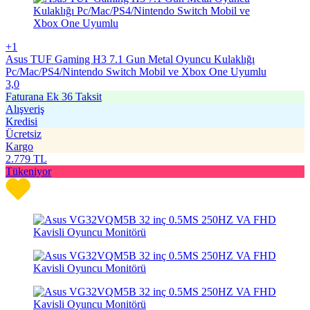
+1
Asus TUF Gaming H3 7.1 Gun Metal Oyuncu Kulaklığı
Pc/Mac/PS4/Nintendo Switch Mobil ve Xbox One Uyumlu
3,0
Faturana Ek 36 Taksit
Alışveriş
Kredisi
Ücretsiz
Kargo
2.779
TL
Tükeniyor