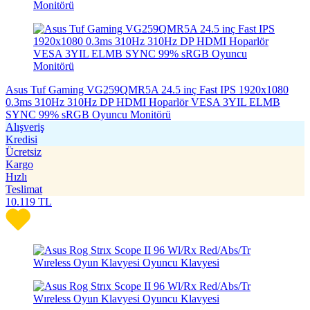
Asus Tuf Gaming VG259QMR5A 24.5 inç Fast IPS 1920x1080
0.3ms 310Hz 310Hz DP HDMI Hoparlör VESA 3YIL ELMB
SYNC 99% sRGB Oyuncu Monitörü
Alışveriş
Kredisi
Ücretsiz
Kargo
Hızlı
Teslimat
10.119
TL