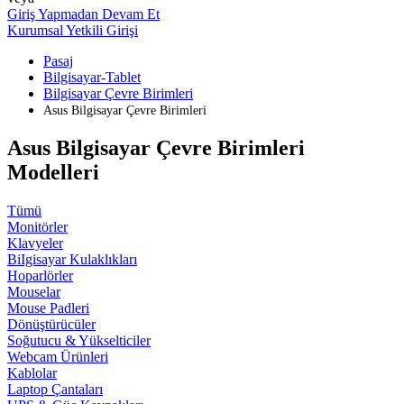
Giriş Yapmadan Devam Et
Kurumsal Yetkili Girişi
Pasaj
Bilgisayar-Tablet
Bilgisayar Çevre Birimleri
Asus Bilgisayar Çevre Birimleri
Asus Bilgisayar Çevre Birimleri
Modelleri
Tümü
Monitörler
Klavyeler
BiIgisayar Kulaklıkları
Hoparlörler
Mouselar
Mouse Padleri
Dönüştürücüler
Soğutucu & Yükselticiler
Webcam Ürünleri
Kablolar
Laptop Çantaları