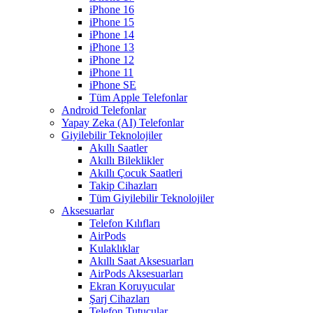
iPhone 16
iPhone 15
iPhone 14
iPhone 13
iPhone 12
iPhone 11
iPhone SE
Tüm Apple Telefonlar
Android Telefonlar
Yapay Zeka (AI) Telefonlar
Giyilebilir Teknolojiler
Akıllı Saatler
Akıllı Bileklikler
Akıllı Çocuk Saatleri
Takip Cihazları
Tüm Giyilebilir Teknolojiler
Aksesuarlar
Telefon Kılıfları
AirPods
Kulaklıklar
Akıllı Saat Aksesuarları
AirPods Aksesuarları
Ekran Koruyucular
Şarj Cihazları
Telefon Tutucular