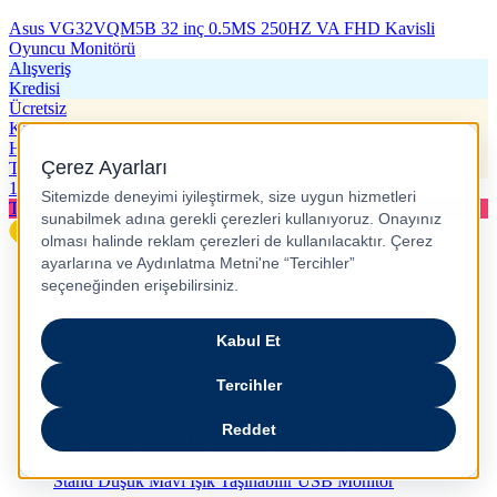
Asus VG32VQM5B 32 inç 0.5MS 250HZ VA FHD Kavisli
Oyuncu Monitörü
Alışveriş
Kredisi
Ücretsiz
Kargo
Hızlı
Teslimat
15.759
TL
Tükeniyor