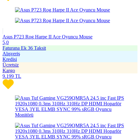
Asus P723 Rog Harpe II Ace Oyuncu Mouse
5,0
Faturana Ek 36 Taksit
Alışveriş
Kredisi
Ücretsiz
Kargo
9.199
TL