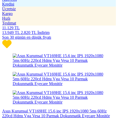
Kredisi
Ücretsiz
Kargo
Hızlı
Teslimat
11.129
TL
13.949
TL
2.820 TL İndirim
Son 30 günün en düşük fiyatı
Asus Kurumsal VT169HE 15.6 inç IPS 1920x1080 5ms 60Hz
220cd Hdmı Vga Vesa 10 Parmak Dokunmatik Eyecare Monitör