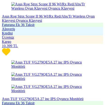
Asus Rog Strıx Scope II 96 Wl/Rx Red/Abs/Tr Wıreless Oyun
Klavyesi Oyuncu Klavyesi
Faturana Ek 36 Taksit
Alışveriş
Kredisi
Ücretsiz
Kargo
10.399
TL
Asus TUF VG279QE5A 27 inç IPS Oyuncu Monitörü
Faturana Ek 36 Taksit