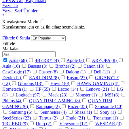
UPS & Güç Kaynakları
Yazıcılar
Yazıcı Sarf Ürünleri
"
"
Karşılaştırma Modu
Karşılaştırma için en az iki cihaz seçmelisiniz.
Filtrele
0
Sırala
Filtrele
Markalar
Asus (
68
)
4BERRY (
4
)
Apple (
3
)
ARZOPA (
8
)
Aula (
16
)
Baseus (
3
)
Brother (
2
)
Canon (
18
)
CaseLogic (
17
)
Casper (
8
)
Dalong (
1
)
Dell (
11
)
Dexim (
2
)
EARLDOM (
8
)
Epson (
27
)
GIGABYTE
(
12
)
Glorious (
13
)
Havit (
10
)
HAWK GAMING (
4
)
Hometech (
1
)
HP (
55
)
Lecoo (
14
)
Lenovo (
21
)
LG
(
1
)
Logitech (
97
)
Mack (
23
)
Monster (
1
)
MSI (
8
)
Philips (
4
)
QUANTUM GAMING (
8
)
QUANTUM
GAMING (
6
)
Rampage (
2
)
Razer (
35
)
Samsonite (
40
)
Samsung (
6
)
Sennheiser (
4
)
Shaza (
1
)
Sony (
1
)
SteelSeries (
23
)
Targus (
2
)
Thule (
21
)
Tronsmart (
1
)
TRUEBO (
9
)
Uniq (
2
)
Viewsonic (
12
)
WESDAR (
3
)