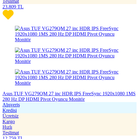
Teslimat
23.809
TL
Asus TUF VG279QM 27 inç HDR IPS FreeSync 1920x1080 1MS
280 Hz DP HDMI Pivot Oyuncu Monitör
Alışveriş
Kredisi
Ücretsiz
Kargo
Hızlı
Teslimat
12.759
TL