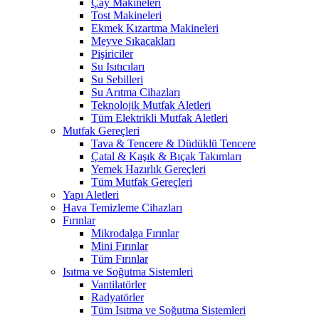
Çay Makineleri
Tost Makineleri
Ekmek Kızartma Makineleri
Meyve Sıkacakları
Pişiriciler
Su Isıtıcıları
Su Sebilleri
Su Arıtma Cihazları
Teknolojik Mutfak Aletleri
Tüm Elektrikli Mutfak Aletleri
Mutfak Gereçleri
Tava & Tencere & Düdüklü Tencere
Çatal & Kaşık & Bıçak Takımları
Yemek Hazırlık Gereçleri
Tüm Mutfak Gereçleri
Yapı Aletleri
Hava Temizleme Cihazları
Fırınlar
Mikrodalga Fırınlar
Mini Fırınlar
Tüm Fırınlar
Isıtma ve Soğutma Sistemleri
Vantilatörler
Radyatörler
Tüm Isıtma ve Soğutma Sistemleri