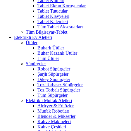
Tablet Kılıfları
Tablet Ekran Koruyucular
Tablet Tutucular
Tablet Klavyeleri
Tablet Kalemleri
Tüm Tablet Aksesuarları
Tüm Bilgisayar-Tablet
Elektrikli Ev Aletleri
Ütüler
Buharlı Ütüler
Buhar Kazanlı Ütüler
Tüm Ütüler
Süpürgeler
Robot Süpürgeler
Şarjlı Süpürgeler
Dikey Süpürgeler
Toz Torbasız Süpürgeler
Toz Torbalı Süpürgeler
Tüm Süpürgeler
Elektrikli Mutfak Aletleri
Airfryer & Fritözler
Mutfak Robotları
Blender & Mikserler
Kahve Makineleri
Kahve Çeşitleri