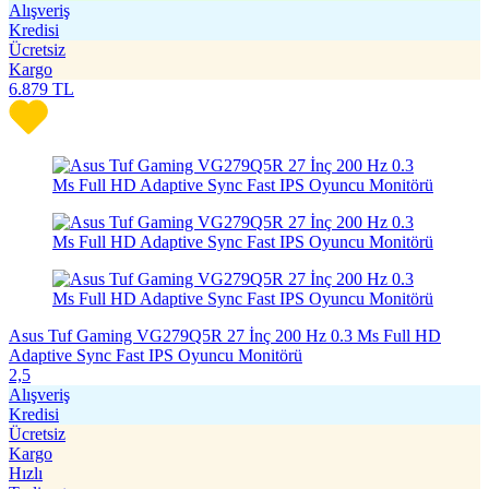
Alışveriş
Kredisi
Ücretsiz
Kargo
6.879
TL
Asus Tuf Gaming VG279Q5R 27 İnç 200 Hz 0.3 Ms Full HD
Adaptive Sync Fast IPS Oyuncu Monitörü
2,5
Alışveriş
Kredisi
Ücretsiz
Kargo
Hızlı