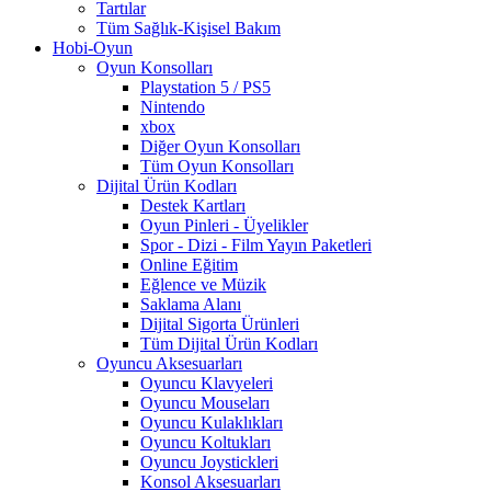
Tartılar
Tüm Sağlık-Kişisel Bakım
Hobi-Oyun
Oyun Konsolları
Playstation 5 / PS5
Nintendo
xbox
Diğer Oyun Konsolları
Tüm Oyun Konsolları
Dijital Ürün Kodları
Destek Kartları
Oyun Pinleri - Üyelikler
Spor - Dizi - Film Yayın Paketleri
Online Eğitim
Eğlence ve Müzik
Saklama Alanı
Dijital Sigorta Ürünleri
Tüm Dijital Ürün Kodları
Oyuncu Aksesuarları
Oyuncu Klavyeleri
Oyuncu Mouseları
Oyuncu Kulaklıkları
Oyuncu Koltukları
Oyuncu Joystickleri
Konsol Aksesuarları