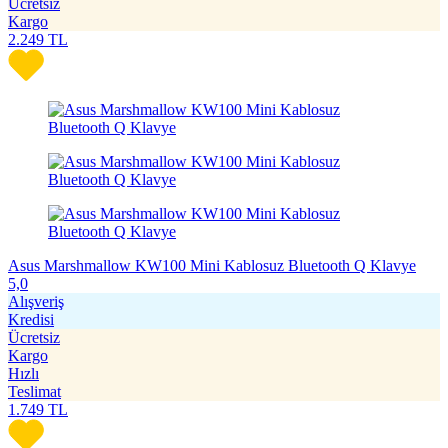
Ücretsiz
Kargo
2.249
TL
Asus Marshmallow KW100 Mini Kablosuz Bluetooth Q Klavye
5,0
Alışveriş
Kredisi
Ücretsiz
Kargo
Hızlı
Teslimat
1.749
TL