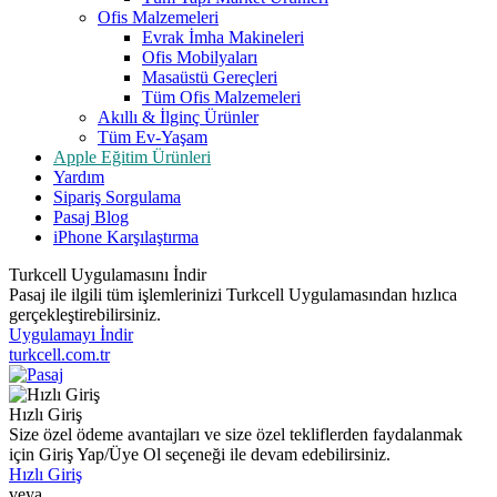
Ofis Malzemeleri
Evrak İmha Makineleri
Ofis Mobilyaları
Masaüstü Gereçleri
Tüm Ofis Malzemeleri
Akıllı & İlginç Ürünler
Tüm Ev-Yaşam
Apple Eğitim Ürünleri
Yardım
Sipariş Sorgulama
Pasaj Blog
iPhone Karşılaştırma
Turkcell Uygulamasını İndir
Pasaj ile ilgili tüm işlemlerinizi Turkcell Uygulamasından hızlıca
gerçekleştirebilirsiniz.
Uygulamayı İndir
turkcell.com.tr
Hızlı Giriş
Size özel ödeme avantajları ve size özel tekliflerden faydalanmak
için Giriş Yap/Üye Ol seçeneği ile devam edebilirsiniz.
Hızlı Giriş
veya