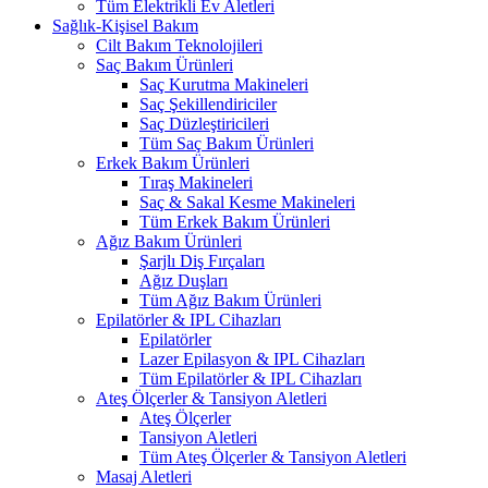
Tüm Elektrikli Ev Aletleri
Sağlık-Kişisel Bakım
Cilt Bakım Teknolojileri
Saç Bakım Ürünleri
Saç Kurutma Makineleri
Saç Şekillendiriciler
Saç Düzleştiricileri
Tüm Saç Bakım Ürünleri
Erkek Bakım Ürünleri
Tıraş Makineleri
Saç & Sakal Kesme Makineleri
Tüm Erkek Bakım Ürünleri
Ağız Bakım Ürünleri
Şarjlı Diş Fırçaları
Ağız Duşları
Tüm Ağız Bakım Ürünleri
Epilatörler & IPL Cihazları
Epilatörler
Lazer Epilasyon & IPL Cihazları
Tüm Epilatörler & IPL Cihazları
Ateş Ölçerler & Tansiyon Aletleri
Ateş Ölçerler
Tansiyon Aletleri
Tüm Ateş Ölçerler & Tansiyon Aletleri
Masaj Aletleri