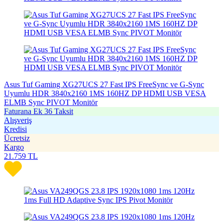
Asus Tuf Gaming XG27UCS 27 Fast IPS FreeSync ve G-Sync
Uyumlu HDR 3840x2160 1MS 160HZ DP HDMI USB VESA
ELMB Sync PIVOT Monitör
Faturana Ek 36 Taksit
Alışveriş
Kredisi
Ücretsiz
Kargo
21.759
TL