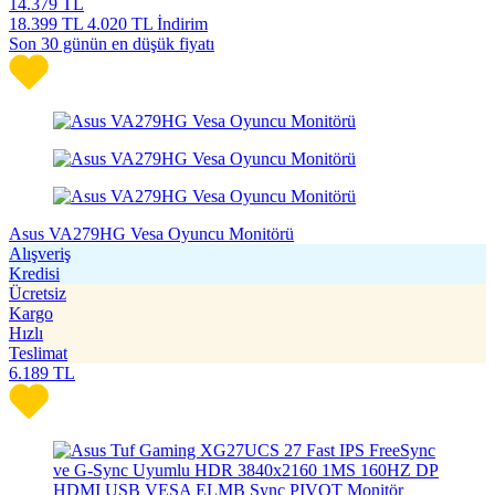
14.379
TL
18.399
TL
4.020 TL İndirim
Son 30 günün en düşük fiyatı
Asus VA279HG Vesa Oyuncu Monitörü
Alışveriş
Kredisi
Ücretsiz
Kargo
Hızlı
Teslimat
6.189
TL