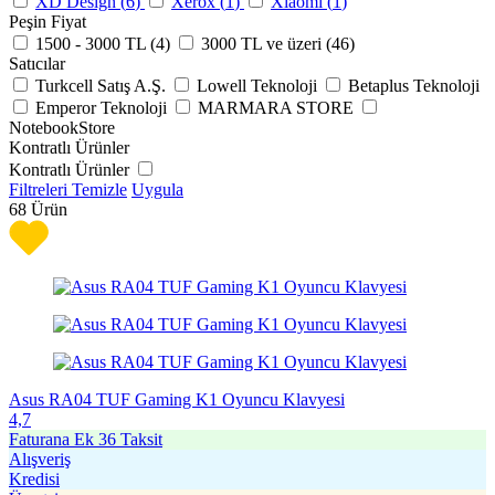
XD Design (
6
)
Xerox (
1
)
Xiaomi (
1
)
Peşin Fiyat
1500 - 3000 TL (
4
)
3000 TL ve üzeri (
46
)
Satıcılar
Turkcell Satış A.Ş.
Lowell Teknoloji
Betaplus Teknoloji
Emperor Teknoloji
MARMARA STORE
NotebookStore
Kontratlı Ürünler
Kontratlı Ürünler
Filtreleri Temizle
Uygula
68
Ürün
Asus RA04 TUF Gaming K1 Oyuncu Klavyesi
4,7
Faturana Ek 36 Taksit
Alışveriş
Kredisi