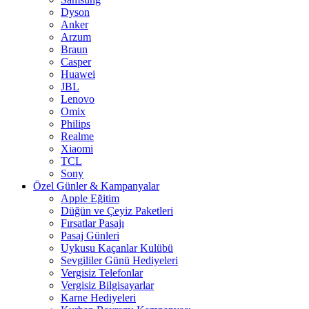
Dyson
Anker
Arzum
Braun
Casper
Huawei
JBL
Lenovo
Omix
Philips
Realme
Xiaomi
TCL
Sony
Özel Günler & Kampanyalar
Apple Eğitim
Düğün ve Çeyiz Paketleri
Fırsatlar Pasajı
Pasaj Günleri
Uykusu Kaçanlar Kulübü
Sevgililer Günü Hediyeleri
Vergisiz Telefonlar
Vergisiz Bilgisayarlar
Karne Hediyeleri