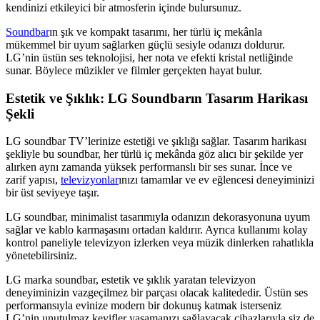
kendinizi etkileyici bir atmosferin içinde bulursunuz.
Soundbar
ın şık ve kompakt tasarımı, her türlü iç mekânla
mükemmel bir uyum sağlarken güçlü sesiyle odanızı doldurur.
LG’nin üstün ses teknolojisi, her nota ve efekti kristal netliğinde
sunar. Böylece müzikler ve filmler gerçekten hayat bulur.
Estetik ve Şıklık: LG Soundbarın Tasarım Harikası
Şekli
LG soundbar TV’lerinize estetiği ve şıklığı sağlar. Tasarım harikası
şekliyle bu soundbar, her türlü iç mekânda göz alıcı bir şekilde yer
alırken aynı zamanda yüksek performanslı bir ses sunar. İnce ve
zarif yapısı,
televizyonlar
ınızı tamamlar ve ev eğlencesi deneyiminizi
bir üst seviyeye taşır.
LG soundbar, minimalist tasarımıyla odanızın dekorasyonuna uyum
sağlar ve kablo karmaşasını ortadan kaldırır. Ayrıca kullanımı kolay
kontrol paneliyle televizyon izlerken veya müzik dinlerken rahatlıkla
yönetebilirsiniz.
LG marka soundbar, estetik ve şıklık yaratan televizyon
deneyiminizin vazgeçilmez bir parçası olacak kalitededir. Üstün ses
performansıyla evinize modern bir dokunuş katmak isterseniz
LG’nin unutulmaz keyifler yaşamanızı sağlayacak cihazlarıyla siz de