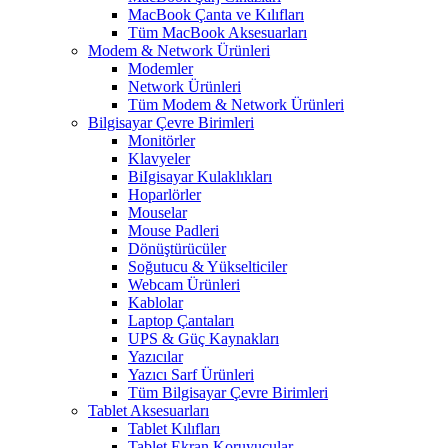
MacBook Çanta ve Kılıfları
Tüm MacBook Aksesuarları
Modem & Network Ürünleri
Modemler
Network Ürünleri
Tüm Modem & Network Ürünleri
Bilgisayar Çevre Birimleri
Monitörler
Klavyeler
BiIgisayar Kulaklıkları
Hoparlörler
Mouselar
Mouse Padleri
Dönüştürücüler
Soğutucu & Yükselticiler
Webcam Ürünleri
Kablolar
Laptop Çantaları
UPS & Güç Kaynakları
Yazıcılar
Yazıcı Sarf Ürünleri
Tüm Bilgisayar Çevre Birimleri
Tablet Aksesuarları
Tablet Kılıfları
Tablet Ekran Koruyucular