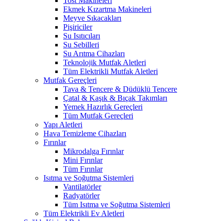
Tost Makineleri
Ekmek Kızartma Makineleri
Meyve Sıkacakları
Pişiriciler
Su Isıtıcıları
Su Sebilleri
Su Arıtma Cihazları
Teknolojik Mutfak Aletleri
Tüm Elektrikli Mutfak Aletleri
Mutfak Gereçleri
Tava & Tencere & Düdüklü Tencere
Çatal & Kaşık & Bıçak Takımları
Yemek Hazırlık Gereçleri
Tüm Mutfak Gereçleri
Yapı Aletleri
Hava Temizleme Cihazları
Fırınlar
Mikrodalga Fırınlar
Mini Fırınlar
Tüm Fırınlar
Isıtma ve Soğutma Sistemleri
Vantilatörler
Radyatörler
Tüm Isıtma ve Soğutma Sistemleri
Tüm Elektrikli Ev Aletleri