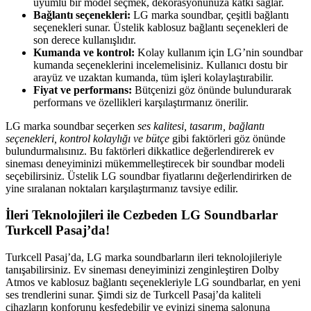
uyumlu bir model seçmek, dekorasyonunuza katkı sağlar.
Bağlantı seçenekleri:
LG marka soundbar, çeşitli bağlantı
seçenekleri sunar. Üstelik kablosuz bağlantı seçenekleri de
son derece kullanışlıdır.
Kumanda ve kontrol:
Kolay kullanım için LG’nin soundbar
kumanda seçeneklerini incelemelisiniz. Kullanıcı dostu bir
arayüz ve uzaktan kumanda, tüm işleri kolaylaştırabilir.
Fiyat ve performans:
Bütçenizi göz önünde bulundurarak
performans ve özellikleri karşılaştırmanız önerilir.
LG marka soundbar seçerken
ses kalitesi, tasarım, bağlantı
seçenekleri, kontrol kolaylığı ve bütçe
gibi faktörleri göz önünde
bulundurmalısınız. Bu faktörleri dikkatlice değerlendirerek ev
sineması deneyiminizi mükemmelleştirecek bir soundbar modeli
seçebilirsiniz. Üstelik LG soundbar fiyatlarını değerlendirirken de
yine sıralanan noktaları karşılaştırmanız tavsiye edilir.
İleri Teknolojileri ile Cezbeden LG Soundbarlar
Turkcell Pasaj’da!
Turkcell Pasaj’da, LG marka soundbarların ileri teknolojileriyle
tanışabilirsiniz. Ev sineması deneyiminizi zenginleştiren Dolby
Atmos ve kablosuz bağlantı seçenekleriyle LG soundbarlar, en yeni
ses trendlerini sunar. Şimdi siz de Turkcell Pasaj’da kaliteli
cihazların konforunu keşfedebilir ve evinizi sinema salonuna