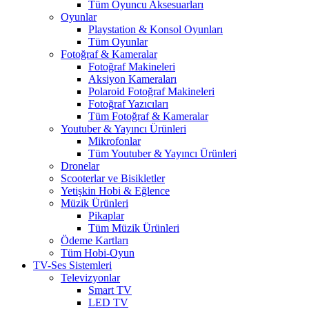
Tüm Oyuncu Aksesuarları
Oyunlar
Playstation & Konsol Oyunları
Tüm Oyunlar
Fotoğraf & Kameralar
Fotoğraf Makineleri
Aksiyon Kameraları
Polaroid Fotoğraf Makineleri
Fotoğraf Yazıcıları
Tüm Fotoğraf & Kameralar
Youtuber & Yayıncı Ürünleri
Mikrofonlar
Tüm Youtuber & Yayıncı Ürünleri
Dronelar
Scooterlar ve Bisikletler
Yetişkin Hobi & Eğlence
Müzik Ürünleri
Pikaplar
Tüm Müzik Ürünleri
Ödeme Kartları
Tüm Hobi-Oyun
TV-Ses Sistemleri
Televizyonlar
Smart TV
LED TV