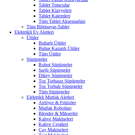
Tablet Tutucular
Tablet Klavyeleri
Tablet Kalemleri
Tüm Tablet Aksesuarları
Tüm Bilgisayar-Tablet
Elektrikli Ev Aletleri
Ütüler
Buharlı Ütüler
Buhar Kazanlı Ütüler
Tüm Ütüler
Süpürgeler
Robot Süpürgeler
Şarjlı Süpürgeler
Dikey Süpürgeler
Toz Torbasız Süpürgeler
Toz Torbalı Süpürgeler
Tüm Süpürgeler
Elektrikli Mutfak Aletleri
Airfryer & Fritözler
Mutfak Robotları
Blender & Mikserler
Kahve Makineleri
Kahve Çeşitleri
Çay Makineleri