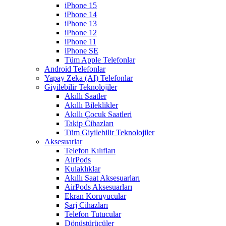
iPhone 15
iPhone 14
iPhone 13
iPhone 12
iPhone 11
iPhone SE
Tüm Apple Telefonlar
Android Telefonlar
Yapay Zeka (AI) Telefonlar
Giyilebilir Teknolojiler
Akıllı Saatler
Akıllı Bileklikler
Akıllı Çocuk Saatleri
Takip Cihazları
Tüm Giyilebilir Teknolojiler
Aksesuarlar
Telefon Kılıfları
AirPods
Kulaklıklar
Akıllı Saat Aksesuarları
AirPods Aksesuarları
Ekran Koruyucular
Şarj Cihazları
Telefon Tutucular
Dönüştürücüler