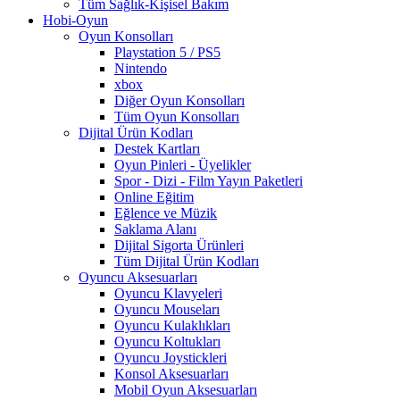
Tüm Sağlık-Kişisel Bakım
Hobi-Oyun
Oyun Konsolları
Playstation 5 / PS5
Nintendo
xbox
Diğer Oyun Konsolları
Tüm Oyun Konsolları
Dijital Ürün Kodları
Destek Kartları
Oyun Pinleri - Üyelikler
Spor - Dizi - Film Yayın Paketleri
Online Eğitim
Eğlence ve Müzik
Saklama Alanı
Dijital Sigorta Ürünleri
Tüm Dijital Ürün Kodları
Oyuncu Aksesuarları
Oyuncu Klavyeleri
Oyuncu Mouseları
Oyuncu Kulaklıkları
Oyuncu Koltukları
Oyuncu Joystickleri
Konsol Aksesuarları
Mobil Oyun Aksesuarları