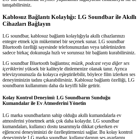
tanışabilirsiniz.
Kablosuz Bağlantı Kolaylığı: LG Soundbar ile Akıllı
Cihazları Bağlayın
LG soundbar, kablosuz bağlantı kolaylığıyla akıllı cihazlarınızı
entegre etmek için mükemmel bir seçenek sunar. LG soundbar
Bluetooth özelliği sayesinde telefonunuzdan veya tabletinizden
sadece birkaç dokunuşla hızlı ve sorunsuz bir bağlantı kurabilirsiniz.
LG soundbar Bluetooth bağlantısı;
müzik, podcast veya diğer ses
içeriklerini
yüksek bir kaliteyle dinlemenize olanak tanır. Ayrıca
televizyonunuzla da kolayca eşleştirilebilir, böylece film izlerken ses
deneyiminizin tadını çıkarabilirsiniz. Kablosuz bağlantı özelliği, LG
soundbarın kullanımını daha da keyifli hâle getirir.
Kolay Kontrol Deneyimi: LG Soundbarın Sunduğu
Kumandalar ile Ev Atmosferini Yönetin
LG marka soundbarların sahip olduğu akıllı kumandalarla ev
atmosferini yönetmek artık çok daha kolaydır. LG soundbar
kumandaları, kullanıcı dostu tasarımıyla dikkat çekerken ev
eğlencesi deneyiminizi de özelleştirmenizi sağlar. Bu kolay kontrol
deneyimiyle LG marka soundbar, kullanıcılarının ses ayarlarını