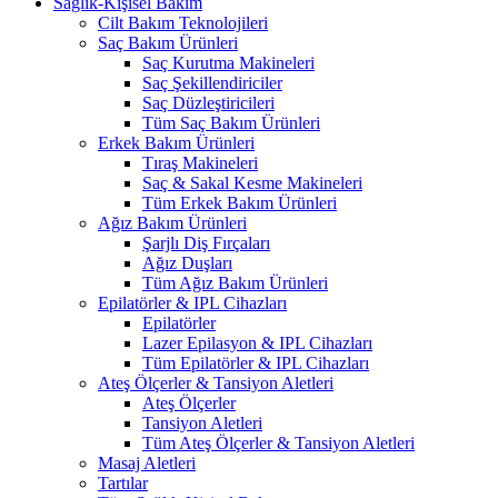
Sağlık-Kişisel Bakım
Cilt Bakım Teknolojileri
Saç Bakım Ürünleri
Saç Kurutma Makineleri
Saç Şekillendiriciler
Saç Düzleştiricileri
Tüm Saç Bakım Ürünleri
Erkek Bakım Ürünleri
Tıraş Makineleri
Saç & Sakal Kesme Makineleri
Tüm Erkek Bakım Ürünleri
Ağız Bakım Ürünleri
Şarjlı Diş Fırçaları
Ağız Duşları
Tüm Ağız Bakım Ürünleri
Epilatörler & IPL Cihazları
Epilatörler
Lazer Epilasyon & IPL Cihazları
Tüm Epilatörler & IPL Cihazları
Ateş Ölçerler & Tansiyon Aletleri
Ateş Ölçerler
Tansiyon Aletleri
Tüm Ateş Ölçerler & Tansiyon Aletleri
Masaj Aletleri
Tartılar