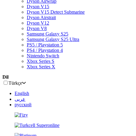
Dyson Airwrap
Dyson V15
Dyson V15 Detect Submarine
Dyson Airstrait
Dyson V12
Dyson V8
Samsung Galaxy S25
Samsung Galaxy S25 Ultra
PS5 / Playstation 5
PS4 / Playstation 4
Nintendo Switch
Xbox Series S
Xbox Series X
Dil
Türkçe
English
عربى
русский