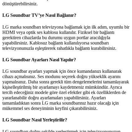
dönüştürebilirsiniz.
LG Soundbar TV’ye Nasıl Bağlanır?
LG marka soundbarı televizyona bağlamak için ilk adım, uyumlu bir
HDMI veya optik ses kablosu kullanılır. Fiziksel bir bağlantı
gerektiren cihazlarda bu durumu uygun portlar aracılığıyla
yapabilirsiniz. Kablosuz bağlantı kullanılıyorsa soundbarı
televizyonunuzla eşleştirerek rahatlıkla bağlantı kurabilirsiniz.
LG Soundbar Ayarları Nasıl Yapılır?
LG soundbar ayarları yapmak için önce kumandanızı kullanarak
cihazı açmalısınız. Ses modunu seçerek doğru yükseklik ayarını
yapmalısınız. Daha sonra gerekli tüm dengelemelerini tamamlayarak
kişiselleştirilmiş bir ayarlamayı kaydetmeniz mümkündür. Ayrıca
tercih edeceğiniz modele göre özel efektler gibi ek özelliklerden de
yararlanabilir doğru ayarlamaları yapabilirsiniz. Ayarları
tamamladıktan sonra LG marka soundbarınız hazır olacağı için
mükemmel ses deneyiminin keyfini çıkarabilirsiniz.
LG Soundbar Nasıl Yerleştirilir?
LG soundbarı doğru şekilde yerleştirmek için televizyonunuzun