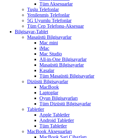
Tüm Aksesuarlar
Tuşlu Telefonlar
Yenilenmiş Telefonlar
5G Uyumlu Telefonlar
Tüm Cep Telefonu-Aksesuar
Bilgisayar-Tablet
Masaüstü Bilgisayarlar
Mac mini
iMac
Mac Studio
All-in-One Bilgisayarlar
Masaüstü Bilgisayarlar
Kasalar
Tüm Masaüstü Bilgisayarlar
Dizüstü Bilgisayarlar
MacBook
Laptoplar
Oyun Bilgisayarları
Tüm Dizüstü Bilgisayarlar
Tabletler
Apple Tabletler
Android Tabletler
Tüm Tabletler
MacBook Aksesuarları
MacBook Şarj Cihazları