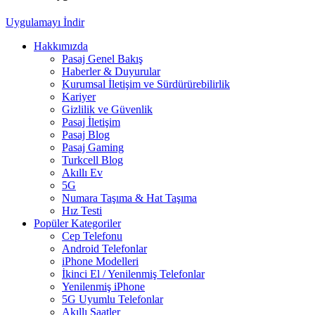
Uygulamayı İndir
Hakkımızda
Pasaj Genel Bakış
Haberler & Duyurular
Kurumsal İletişim ve Sürdürürebilirlik
Kariyer
Gizlilik ve Güvenlik
Pasaj İletişim
Pasaj Blog
Pasaj Gaming
Turkcell Blog
Akıllı Ev
5G
Numara Taşıma & Hat Taşıma
Hız Testi
Popüler Kategoriler
Cep Telefonu
Android Telefonlar
iPhone Modelleri
İkinci El / Yenilenmiş Telefonlar
Yenilenmiş iPhone
5G Uyumlu Telefonlar
Akıllı Saatler