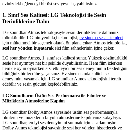
evinizdeki eğlenceyi bir üst seviyeye taşıyabilirsiniz.
1. Sınıf Ses Kalitesi: LG Teknolojisi ile Sesin
Derinliklerine Dalın
LG soundbar Atmos teknolojisiyle sesin derinliklerine dalmanız
mümkündür. LG’nin yenilikçi teknolojisi,
ev sinema ses sistemleri
için mükemmel bir seçenek olarak ön plana çıkar. Atmos teknolojisi,
sesi her yönden kuşatarak
sizi film sahnelerinin içine çeker.
LG soundbar Atmos, 1. sınıf ses kalitesi sunar. Yüksek çözünürlüklü
sesle her ayrıntıyı net bir şekilde duyabilirsiniz. Hem film izlerken
hem de oyun oynarken sizi etkileyici bir ses deneyiminin beklediğini
bildiğiniz bir tecrübe yaşarsınız. Ev sinemasında kaliteli ses
deneyimini yaşamak için LG soundbar Atmos teknolojisini tercih
edebilir ve sesin gücünü keşfedebilirsiniz.
LG Soundbarın Üstün Ses Performansı ile Filmler ve
Müziklerin Atmosferine Kapılın
LG soundbar Dolby Atmos sayesinde üstün ses performansıyla
filmlerin ve müziklerin büyülü atmosferine kapılmanız kolaylaşır.
LG soundbar, en iyi ses deneyimini sunmak için tasarlanmıştır.
Dolby Atmos teknolojisi sayesinde sesi her yönden hissedecek ve