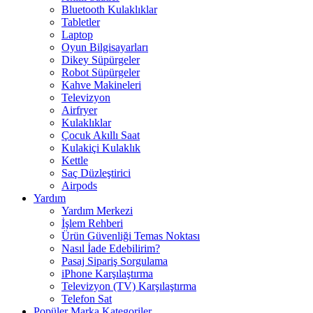
Bluetooth Kulaklıklar
Tabletler
Laptop
Oyun Bilgisayarları
Dikey Süpürgeler
Robot Süpürgeler
Kahve Makineleri
Televizyon
Airfryer
Kulaklıklar
Çocuk Akıllı Saat
Kulakiçi Kulaklık
Kettle
Saç Düzleştirici
Airpods
Yardım
Yardım Merkezi
İşlem Rehberi
Ürün Güvenliği Temas Noktası
Nasıl İade Edebilirim?
Pasaj Sipariş Sorgulama
iPhone Karşılaştırma
Televizyon (TV) Karşılaştırma
Telefon Sat
Popüler Marka Kategoriler