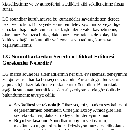
kişiselleştirme ve ev atmosferini istedikleri gibi şekillendirme fırsatı
sunar.
LG soundbar kurulumuysa bu kumandalar sayesinde son derece
basit ve hızlıdır. Bu sayede soundbarı televizyonunuza veya diğer
cihazlara bağlamak için karmaşık işlemlerle vakit kaybetmemiş
olursunuz. Yalnızca birkaç dakikanızı ayırarak siz de kolaylıkla
kablosuz bağlantı kurabilir ve hemen sesin tadını çıkarmaya
başlayabilirsiniz.
LG Soundbarlardan Seçerken Dikkat Edilmesi
Gerekenler Nelerdir?
LG marka soundbar alternatiflerinin her biri, ev sineması deneyimini
zenginleştiren harika bir seçenek olabilir. Ancak doğru bir seçim
yapmak için bazı faktörlere dikkat etmek önemlidir. Bu noktada
aşağıda sıralanan önemli kıstasları alışveriş sırasında göz önünde
bulundurmanız tavsiye edilir.
Ses kalitesi ve teknoloji:
Cihaz seçimi yaparken ses kalitesini
değerlendirmek önemlidir. Örneğin; Dolby Atmos gibi ileri
ses teknolojileri, daha sürükleyici bir deneyim sunar.
Boyut ve tasarım:
Soundbarın boyutu ve tasarımı,
mekânınıza uygun olmalıdır. Televizyonunuzla estetik olarak