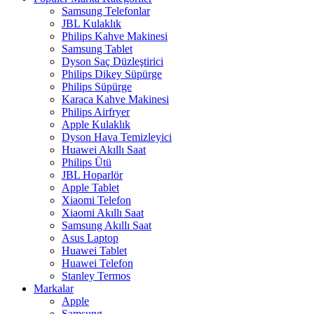
Samsung Telefonlar
JBL Kulaklık
Philips Kahve Makinesi
Samsung Tablet
Dyson Saç Düzleştirici
Philips Dikey Süpürge
Philips Süpürge
Karaca Kahve Makinesi
Philips Airfryer
Apple Kulaklık
Dyson Hava Temizleyici
Huawei Akıllı Saat
Philips Ütü
JBL Hoparlör
Apple Tablet
Xiaomi Telefon
Xiaomi Akıllı Saat
Samsung Akıllı Saat
Asus Laptop
Huawei Tablet
Huawei Telefon
Stanley Termos
Markalar
Apple
Samsung