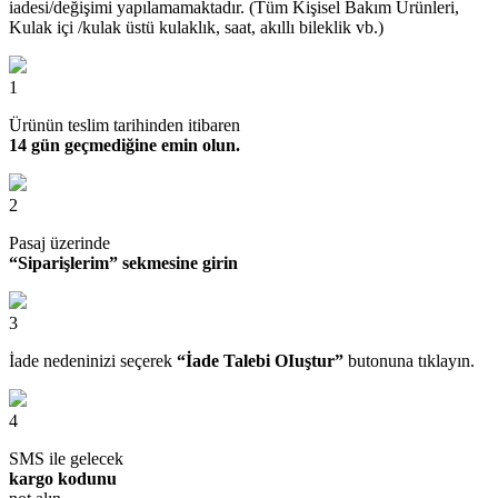
iadesi/değişimi yapılamamaktadır. (Tüm Kişisel Bakım Ürünleri,
Kulak içi /kulak üstü kulaklık, saat, akıllı bileklik vb.)
1
Ürünün teslim tarihinden itibaren
14 gün geçmediğine emin olun.
2
Pasaj üzerinde
“Siparişlerim” sekmesine girin
3
İade nedeninizi seçerek
“İade Talebi OIuştur”
butonuna tıklayın.
4
SMS ile gelecek
kargo kodunu