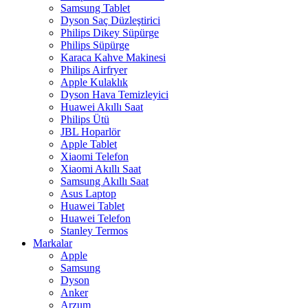
Samsung Tablet
Dyson Saç Düzleştirici
Philips Dikey Süpürge
Philips Süpürge
Karaca Kahve Makinesi
Philips Airfryer
Apple Kulaklık
Dyson Hava Temizleyici
Huawei Akıllı Saat
Philips Ütü
JBL Hoparlör
Apple Tablet
Xiaomi Telefon
Xiaomi Akıllı Saat
Samsung Akıllı Saat
Asus Laptop
Huawei Tablet
Huawei Telefon
Stanley Termos
Markalar
Apple
Samsung
Dyson
Anker
Arzum