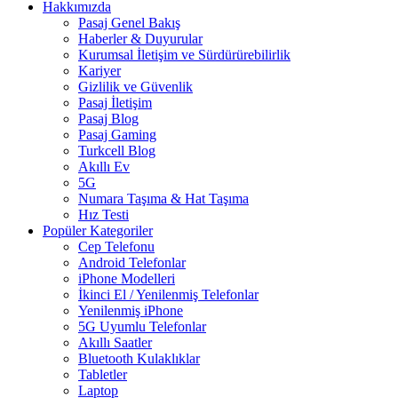
Hakkımızda
Pasaj Genel Bakış
Haberler & Duyurular
Kurumsal İletişim ve Sürdürürebilirlik
Kariyer
Gizlilik ve Güvenlik
Pasaj İletişim
Pasaj Blog
Pasaj Gaming
Turkcell Blog
Akıllı Ev
5G
Numara Taşıma & Hat Taşıma
Hız Testi
Popüler Kategoriler
Cep Telefonu
Android Telefonlar
iPhone Modelleri
İkinci El / Yenilenmiş Telefonlar
Yenilenmiş iPhone
5G Uyumlu Telefonlar
Akıllı Saatler
Bluetooth Kulaklıklar
Tabletler
Laptop