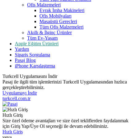
Ofis Malzemeleri
Evrak İmha Makineleri
Ofis Mobilyaları
Masaüstü Gereçleri
Tüm Ofis Malzemeleri
Akıllı & İlginç Ürünler
Tüm Ev-Yaşam
Apple Eğitim Ürünleri
Yardım
Sipariş Sorgulama
Pasaj Blog
iPhone Karşılaştırma
Turkcell Uygulamasını İndir
Pasaj ile ilgili tüm işlemlerinizi Turkcell Uygulamasından hızlıca
gerçekleştirebilirsiniz.
Uygulamayı İndir
turkcell.com.tr
Hızlı Giriş
Size özel ödeme avantajları ve size özel tekliflerden faydalanmak
için Giriş Yap/Üye Ol seçeneği ile devam edebilirsiniz.
Hızlı Giriş
veya