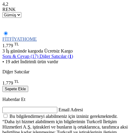
4,2
RENK
FİTFİYATHOME
TL
1.779
3 İş gününde kargoda
Ücretsiz Kargo
Soru & Cevap (17)
Diğer Satıcılar (
1
)
• 19 adet İndirimli ürün vardır
Diğer Satıcılar
TL
1.779
Sepete Ekle
Haberdar Et
Email Adresi
Bu bilgilendirmeyi alabilmeniz için izniniz gerekmektedir.
“Daha iyi hizmet alabilmem için bilgilerimin Turkcell İletişim
Hizmetleri A.Ş, iştirakleri ve bunların iş ortaklarınca, tarafımca aksi
belirtiline kadar işlenmesine; Turkcell ve iştiraklerinin iletişim