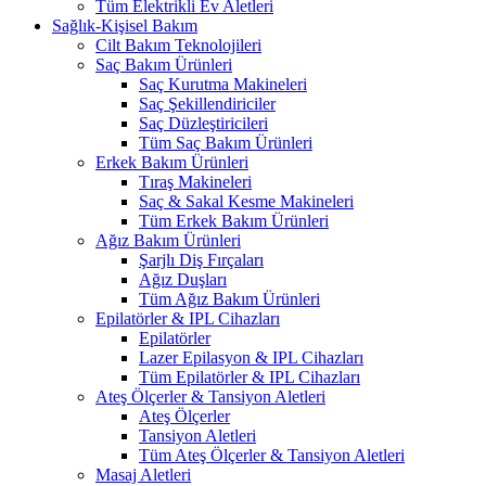
Tüm Elektrikli Ev Aletleri
Sağlık-Kişisel Bakım
Cilt Bakım Teknolojileri
Saç Bakım Ürünleri
Saç Kurutma Makineleri
Saç Şekillendiriciler
Saç Düzleştiricileri
Tüm Saç Bakım Ürünleri
Erkek Bakım Ürünleri
Tıraş Makineleri
Saç & Sakal Kesme Makineleri
Tüm Erkek Bakım Ürünleri
Ağız Bakım Ürünleri
Şarjlı Diş Fırçaları
Ağız Duşları
Tüm Ağız Bakım Ürünleri
Epilatörler & IPL Cihazları
Epilatörler
Lazer Epilasyon & IPL Cihazları
Tüm Epilatörler & IPL Cihazları
Ateş Ölçerler & Tansiyon Aletleri
Ateş Ölçerler
Tansiyon Aletleri
Tüm Ateş Ölçerler & Tansiyon Aletleri
Masaj Aletleri