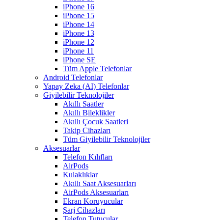
iPhone 16
iPhone 15
iPhone 14
iPhone 13
iPhone 12
iPhone 11
iPhone SE
Tüm Apple Telefonlar
Android Telefonlar
Yapay Zeka (AI) Telefonlar
Giyilebilir Teknolojiler
Akıllı Saatler
Akıllı Bileklikler
Akıllı Çocuk Saatleri
Takip Cihazları
Tüm Giyilebilir Teknolojiler
Aksesuarlar
Telefon Kılıfları
AirPods
Kulaklıklar
Akıllı Saat Aksesuarları
AirPods Aksesuarları
Ekran Koruyucular
Şarj Cihazları
Telefon Tutucular