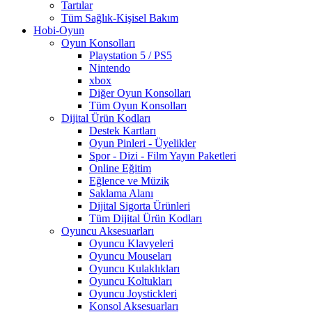
Tartılar
Tüm Sağlık-Kişisel Bakım
Hobi-Oyun
Oyun Konsolları
Playstation 5 / PS5
Nintendo
xbox
Diğer Oyun Konsolları
Tüm Oyun Konsolları
Dijital Ürün Kodları
Destek Kartları
Oyun Pinleri - Üyelikler
Spor - Dizi - Film Yayın Paketleri
Online Eğitim
Eğlence ve Müzik
Saklama Alanı
Dijital Sigorta Ürünleri
Tüm Dijital Ürün Kodları
Oyuncu Aksesuarları
Oyuncu Klavyeleri
Oyuncu Mouseları
Oyuncu Kulaklıkları
Oyuncu Koltukları
Oyuncu Joystickleri
Konsol Aksesuarları