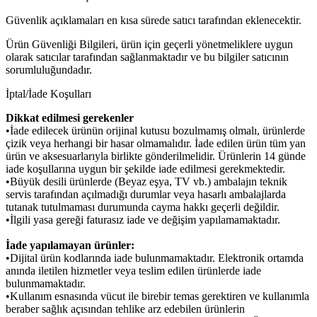
Güvenlik açıklamaları en kısa sürede satıcı tarafından eklenecektir.
Ürün Güvenliği Bilgileri, ürün için geçerli yönetmeliklere uygun
olarak satıcılar tarafından sağlanmaktadır ve bu bilgiler satıcının
sorumluluğundadır.
İptal/İade Koşulları
Dikkat edilmesi gerekenler
•İade edilecek ürünün orijinal kutusu bozulmamış olmalı, ürünlerde
çizik veya herhangi bir hasar olmamalıdır. İade edilen ürün tüm yan
ürün ve aksesuarlarıyla birlikte gönderilmelidir. Ürünlerin 14 günde
iade koşullarına uygun bir şekilde iade edilmesi gerekmektedir.
•Büyük desili ürünlerde (Beyaz eşya, TV vb.) ambalajın teknik
servis tarafından açılmadığı durumlar veya hasarlı ambalajlarda
tutanak tutulmaması durumunda cayma hakkı geçerli değildir.
•İlgili yasa gereği faturasız iade ve değişim yapılamamaktadır.
İade yapılamayan ürünler:
•Dijital ürün kodlarında iade bulunmamaktadır. Elektronik ortamda
anında iletilen hizmetler veya teslim edilen ürünlerde iade
bulunmamaktadır.
•Kullanım esnasında vücut ile birebir temas gerektiren ve kullanımla
beraber sağlık açısından tehlike arz edebilen ürünlerin