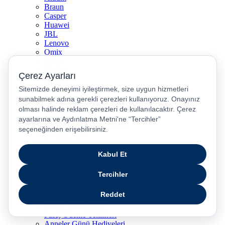
Braun
Casper
Huawei
JBL
Lenovo
Omix
Philips
Realme
Xiaomi
TCL
Sony
Özel Günler & Kampanyalar
Apple Eğitim
Düğün ve Çeyiz Paketleri
Fırsatlar Pasajı
Pasaj Günleri
Uykusu Kaçanlar Kulübü
Sevgililer Günü Hediyeleri
Vergisiz Telefonlar
Vergisiz Bilgisayarlar
Karne Hediyeleri
Kurban Bayramı Kampanyası
Resmi Tatil Günleri
Pasaj Ödeme Teklifleri
Anneler Günü Hediyeleri