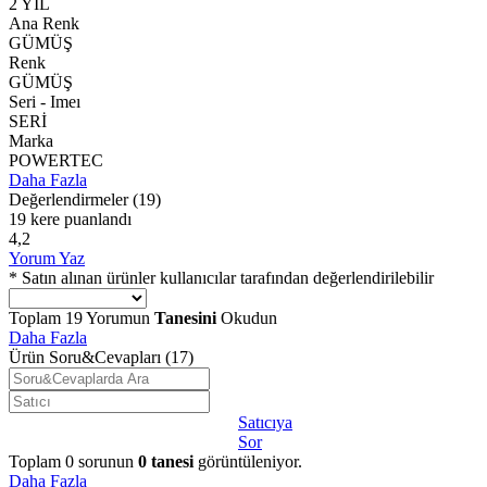
2 YIL
Ana Renk
GÜMÜŞ
Renk
GÜMÜŞ
Seri - Imeı
SERİ
Marka
POWERTEC
Daha Fazla
Değerlendirmeler
(19)
19 kere puanlandı
4,2
Yorum Yaz
* Satın alınan ürünler kullanıcılar tarafından değerlendirilebilir
Toplam
19
Yorumun
Tanesini
Okudun
Daha Fazla
Ürün Soru&Cevapları
(17)
Satıcıya
Sor
Toplam
0
sorunun
0
tanesi
görüntüleniyor.
Daha Fazla