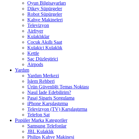
Oyun Bilgisayarları
Dikey Süpürgeler
Robot Süpürgeler
Kahve Makineleri
Televizyon
Airfryer
Kulaklıklar
Çocuk Akıllı Saat
Kulakiçi Kulaklık
Kettle
Saç Düzleştirici
Airpods
Yardım
Yardım Merkezi
İşlem Rehberi
Ürün Güvenliği Temas Noktası
Nasıl İade Edebilirim?
Pasaj Sipariş Sorgulama
iPhone Karşılaştırma
Televizyon (TV) Karşılaştırma
Telefon Sat
Popüler Marka Kategoriler
Samsung Telefonlar
JBL Kulaklık
Philips Kahve Makinesi