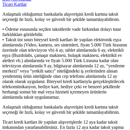
Ticari Kartlar
Anlaşmalı olduğumuz bankalarla alışverişini kredi kartına taksit
seçeneği ile hızlı, kolay ve güvenli bir şekilde tamamlayabilirsin.
• Ödeme esnasında seçilen taksitlerde vade farkından dolayı tutar
farklılıkları görülebilir.
• Taksit üst sınırı bireysel kredi kartları ile yapılan elektronik eşya
alımlarında (Video, kamera, ses sistemleri, fiyatı 5.000 Türk lirasının
üzerinde olan televizyon vb) 4 ay, tablet alımlarında 6 ay, elektrikli
eşya (Buzdolabı, çamaşır makinesi, bulaşık makinesi, elektrikli ev
aletleri vb.) alımlarında ve fiyatı 5.000 Türk Lirasına kadar olan
televizyon alımlarında 9 ay, bilgisayar alımlarında 12 ay, “yenileme
merkezi” veya “yetkili satıcı” niteliğindeki iş yerlerinden alınan
yenilenmiş ürün niteliğinde olan cep telefonu alımlarında 12 ay
olarak olarak uygulanır. Bireysel kredi kartlarıyla gerçekleştirilecek
telekomünikasyon, hediye kart, hediye çeki ve benzeri şekillerde
herhangi somut bir mal veya hizmeti içermeyen ürünlerin
alımlarında taksit uygulanamaz.
Anlaşmalı olduğumuz bankalarla alışverişini kredi kartına taksit
seçeneği ile hızlı, kolay ve güvenli bir şekilde tamamlayabilirsin.
Ticari kredi kartları ile yapılan alışverişlerde 12 aya kadar taksit
imkanından yararlanabilirsiniz. En fazla 12 aya kadar taksit yapma