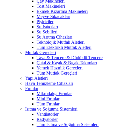
Çay Makineleri
Tost Makineleri
Ekmek Kızartma Makineleri
Meyve Sıkacakları
Pişiriciler
Su Isıtıcıları
Su Sebilleri
Su Arıtma Cihazları
Teknolojik Mutfak Aletleri
Tüm Elektrikli Mutfak Aletleri
Mutfak Gereçleri
Tava & Tencere & Düdüklü Tencere
Çatal & Kaşık & Bıçak Takımları
Yemek Hazırlık Gereçleri
Tüm Mutfak Gereçleri
Yapı Aletleri
Hava Temizleme Cihazları
Fırınlar
Mikrodalga Fırınlar
Mini Fırınlar
Tüm Fırınlar
Isıtma ve Soğutma Sistemleri
Vantilatörler
Radyatörler
Tüm Isıtma ve Soğutma Sistemleri