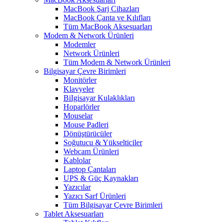
MacBook Şarj Cihazları
MacBook Çanta ve Kılıfları
Tüm MacBook Aksesuarları
Modem & Network Ürünleri
Modemler
Network Ürünleri
Tüm Modem & Network Ürünleri
Bilgisayar Çevre Birimleri
Monitörler
Klavyeler
BiIgisayar Kulaklıkları
Hoparlörler
Mouselar
Mouse Padleri
Dönüştürücüler
Soğutucu & Yükselticiler
Webcam Ürünleri
Kablolar
Laptop Çantaları
UPS & Güç Kaynakları
Yazıcılar
Yazıcı Sarf Ürünleri
Tüm Bilgisayar Çevre Birimleri
Tablet Aksesuarları