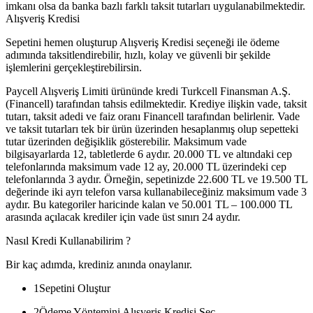
imkanı olsa da banka bazlı farklı taksit tutarları uygulanabilmektedir.
Alışveriş Kredisi
Sepetini hemen oluşturup Alışveriş Kredisi seçeneği ile ödeme
adımında taksitlendirebilir, hızlı, kolay ve güvenli bir şekilde
işlemlerini gerçekleştirebilirsin.
Paycell Alışveriş Limiti ürününde kredi Turkcell Finansman A.Ş.
(Financell) tarafından tahsis edilmektedir. Krediye ilişkin vade, taksit
tutarı, taksit adedi ve faiz oranı Financell tarafından belirlenir. Vade
ve taksit tutarları tek bir ürün üzerinden hesaplanmış olup sepetteki
tutar üzerinden değişiklik gösterebilir. Maksimum vade
bilgisayarlarda 12, tabletlerde 6 aydır. 20.000 TL ve altındaki cep
telefonlarında maksimum vade 12 ay, 20.000 TL üzerindeki cep
telefonlarında 3 aydır. Örneğin, sepetinizde 22.600 TL ve 19.500 TL
değerinde iki ayrı telefon varsa kullanabileceğiniz maksimum vade 3
aydır. Bu kategoriler haricinde kalan ve 50.001 TL – 100.000 TL
arasında açılacak krediler için vade üst sınırı 24 aydır.
Nasıl Kredi Kullanabilirim ?
Bir kaç adımda, krediniz anında onaylanır.
1
Sepetini Oluştur
2
Ödeme Yöntemini Alışveriş Kredisi Seç