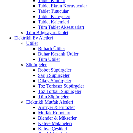
Tablet Kılıfları
Tablet Ekran Koruyucular
Tablet Tutucular
Tablet Klavyeleri
Tablet Kalemleri
Tüm Tablet Aksesuarları
Tüm Bilgisayar-Tablet
Elektrikli Ev Aletleri
Ütüler
Buharlı Ütüler
Buhar Kazanlı Ütüler
Tüm Ütüler
Süpürgeler
Robot Süpürgeler
Şarjlı Süpürgeler
Dikey Süpürgeler
Toz Torbasız Süpürgeler
Toz Torbalı Süpürgeler
Tüm Süpürgeler
Elektrikli Mutfak Aletleri
Airfryer & Fritözler
Mutfak Robotları
Blender & Mikserler
Kahve Makineleri
Kahve Çeşitleri