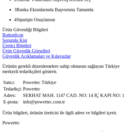
3
Banka Ekranlarında Başvurunu Tamamla
4
Siparişin Onaylansın
Ürün Güvenliği Bilgileri
ButtonIcon
Sorumlu Kişi
Üretici Bilgileri
Ürün Güvenlik Görselleri
Güvenlik Açıklamaları ve Kılavuzlar
Ürünün gerekli düzenlemelere sahip olmasını sağlayan Türkiye
merkezli tedarikçileri gösterir.
Satıcı:
Powertec Türkiye
Tedarikçi:
Powertec
Adres:
SERHAT MAH. 1147 CAD. NO: 14 İÇ KAPI NO: 1
E-posta:
info@powertec.com.tr
Ürün bilgileri, ürünün üreticisi ile ilgili adres ve bilgileri içerir.
Powertec