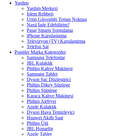
Yardım
Yardım Merkezi
İşlem Rehberi
Ürün Güvenliği Temas Noktası
Nasıl İade Edebilirim?
Pasaj Sipariş Sorgulama
iPhone Karşılaştırma
Televizyon (TV) Karşılaştırma
Telefon Sat
Popüler Marka Kategoriler
Samsung Telefonlar
JBL Kulaklık
Philips Kahve Makinesi
Samsung Tablet
Dyson Saç Düzleştirici
Philips Dikey Süpürge
Philips Süpürge
Karaca Kahve Makinesi
Philips Airfryer
Apple Kulaklık
Dyson Hava Temizleyici
Huawei Akıllı Saat
Philips Ütü
JBL Hoparlör
Apple Tablet