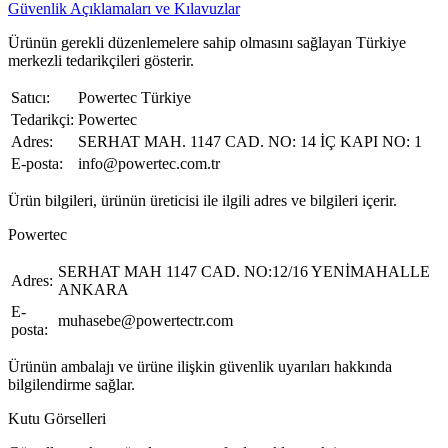
Güvenlik Açıklamaları ve Kılavuzlar
Ürünün gerekli düzenlemelere sahip olmasını sağlayan Türkiye
merkezli tedarikçileri gösterir.
Satıcı:
Powertec Türkiye
Tedarikçi:
Powertec
Adres:
SERHAT MAH. 1147 CAD. NO: 14 İÇ KAPI NO: 1
E-posta:
info@powertec.com.tr
Ürün bilgileri, ürünün üreticisi ile ilgili adres ve bilgileri içerir.
Powertec
SERHAT MAH 1147 CAD. NO:12/16 YENİMAHALLE
Adres:
ANKARA
E-
muhasebe@powertectr.com
posta:
Ürünün ambalajı ve ürüne ilişkin güvenlik uyarıları hakkında
bilgilendirme sağlar.
Kutu Görselleri