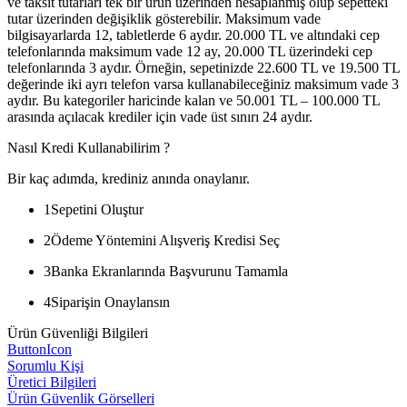
ve taksit tutarları tek bir ürün üzerinden hesaplanmış olup sepetteki
tutar üzerinden değişiklik gösterebilir. Maksimum vade
bilgisayarlarda 12, tabletlerde 6 aydır. 20.000 TL ve altındaki cep
telefonlarında maksimum vade 12 ay, 20.000 TL üzerindeki cep
telefonlarında 3 aydır. Örneğin, sepetinizde 22.600 TL ve 19.500 TL
değerinde iki ayrı telefon varsa kullanabileceğiniz maksimum vade 3
aydır. Bu kategoriler haricinde kalan ve 50.001 TL – 100.000 TL
arasında açılacak krediler için vade üst sınırı 24 aydır.
Nasıl Kredi Kullanabilirim ?
Bir kaç adımda, krediniz anında onaylanır.
1
Sepetini Oluştur
2
Ödeme Yöntemini Alışveriş Kredisi Seç
3
Banka Ekranlarında Başvurunu Tamamla
4
Siparişin Onaylansın
Ürün Güvenliği Bilgileri
ButtonIcon
Sorumlu Kişi
Üretici Bilgileri
Ürün Güvenlik Görselleri