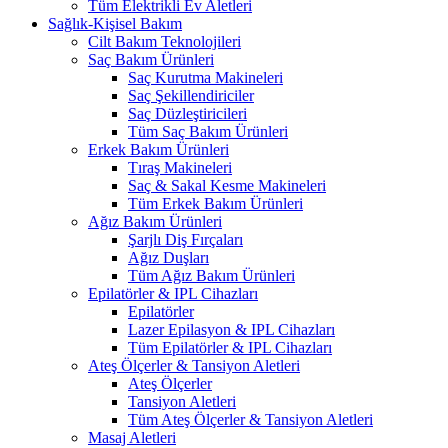
Tüm Elektrikli Ev Aletleri
Sağlık-Kişisel Bakım
Cilt Bakım Teknolojileri
Saç Bakım Ürünleri
Saç Kurutma Makineleri
Saç Şekillendiriciler
Saç Düzleştiricileri
Tüm Saç Bakım Ürünleri
Erkek Bakım Ürünleri
Tıraş Makineleri
Saç & Sakal Kesme Makineleri
Tüm Erkek Bakım Ürünleri
Ağız Bakım Ürünleri
Şarjlı Diş Fırçaları
Ağız Duşları
Tüm Ağız Bakım Ürünleri
Epilatörler & IPL Cihazları
Epilatörler
Lazer Epilasyon & IPL Cihazları
Tüm Epilatörler & IPL Cihazları
Ateş Ölçerler & Tansiyon Aletleri
Ateş Ölçerler
Tansiyon Aletleri
Tüm Ateş Ölçerler & Tansiyon Aletleri
Masaj Aletleri