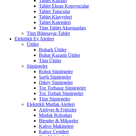
Tablet Kılıfları
Tablet Ekran Koruyucular
Tablet Tutucular
Tablet Klavyeleri
Tablet Kalemleri
Tüm Tablet Aksesuarları
Tüm Bilgisayar-Tablet
Elektrikli Ev Aletleri
Ütüler
Buharlı Ütüler
Buhar Kazanlı Ütüler
Tüm Ütüler
Süpürgeler
Robot Süpürgeler
Şarjlı Süpürgeler
Dikey Süpürgeler
Toz Torbasız Süpürgeler
Toz Torbalı Süpürgeler
Tüm Süpürgeler
Elektrikli Mutfak Aletleri
Airfryer & Fritözler
Mutfak Robotları
Blender & Mikserler
Kahve Makineleri
Kahve Çeşitleri