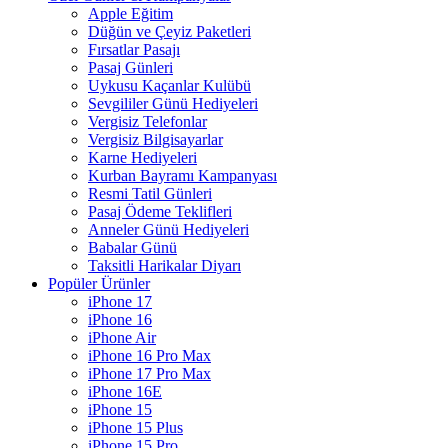
Apple Eğitim
Düğün ve Çeyiz Paketleri
Fırsatlar Pasajı
Pasaj Günleri
Uykusu Kaçanlar Kulübü
Sevgililer Günü Hediyeleri
Vergisiz Telefonlar
Vergisiz Bilgisayarlar
Karne Hediyeleri
Kurban Bayramı Kampanyası
Resmi Tatil Günleri
Pasaj Ödeme Teklifleri
Anneler Günü Hediyeleri
Babalar Günü
Taksitli Harikalar Diyarı
Popüler Ürünler
iPhone 17
iPhone 16
iPhone Air
iPhone 16 Pro Max
iPhone 17 Pro Max
iPhone 16E
iPhone 15
iPhone 15 Plus
iPhone 15 Pro