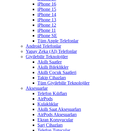
iPhone 16
iPhone 15
iPhone 14
iPhone 13
iPhone 12
iPhone 11
iPhone SE
Tüm Apple Telefonlar
Android Telefonlar
Yapay Zeka (AI) Telefonlar
Giyilebilir Teknolojiler
Akıllı Saatler
Akıllı Bileklikler
Akıllı Çocuk Saatleri
Takip Cihazları
Tüm Giyilebilir Teknolojiler
Aksesuarlar
Telefon Kılıfları
AirPods
Kulaklıklar
Akıllı Saat Aksesuarları
AirPods Aksesuarları
Ekran Koruyucular
Şarj Cihazları
Telefon Tutucular