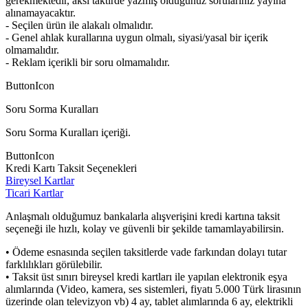
gerekmektedir, aksi taktirde yazmış olduğunuz sorularınız yayına
alınamayacaktır.
- Seçilen ürün ile alakalı olmalıdır.
- Genel ahlak kurallarına uygun olmalı, siyasi/yasal bir içerik
olmamalıdır.
- Reklam içerikli bir soru olmamalıdır.
ButtonIcon
Soru Sorma Kuralları
Soru Sorma Kuralları içeriği.
ButtonIcon
Kredi Kartı Taksit Seçenekleri
Bireysel Kartlar
Ticari Kartlar
Anlaşmalı olduğumuz bankalarla alışverişini kredi kartına taksit
seçeneği ile hızlı, kolay ve güvenli bir şekilde tamamlayabilirsin.
• Ödeme esnasında seçilen taksitlerde vade farkından dolayı tutar
farklılıkları görülebilir.
• Taksit üst sınırı bireysel kredi kartları ile yapılan elektronik eşya
alımlarında (Video, kamera, ses sistemleri, fiyatı 5.000 Türk lirasının
üzerinde olan televizyon vb) 4 ay, tablet alımlarında 6 ay, elektrikli