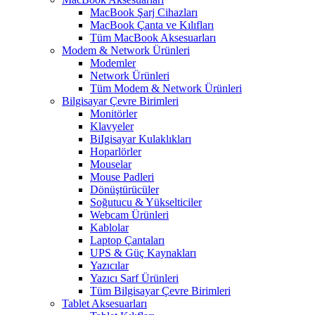
MacBook Şarj Cihazları
MacBook Çanta ve Kılıfları
Tüm MacBook Aksesuarları
Modem & Network Ürünleri
Modemler
Network Ürünleri
Tüm Modem & Network Ürünleri
Bilgisayar Çevre Birimleri
Monitörler
Klavyeler
BiIgisayar Kulaklıkları
Hoparlörler
Mouselar
Mouse Padleri
Dönüştürücüler
Soğutucu & Yükselticiler
Webcam Ürünleri
Kablolar
Laptop Çantaları
UPS & Güç Kaynakları
Yazıcılar
Yazıcı Sarf Ürünleri
Tüm Bilgisayar Çevre Birimleri
Tablet Aksesuarları