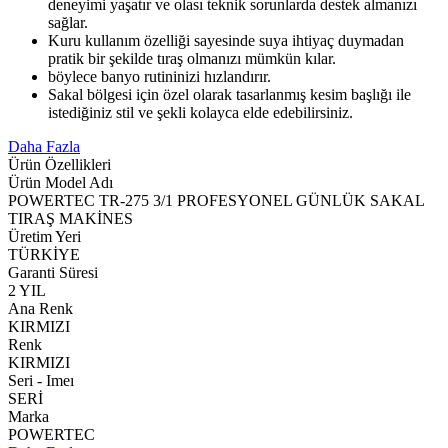
deneyimi yaşatır ve olası teknik sorunlarda destek almanızı
sağlar.
Kuru kullanım özelliği sayesinde suya ihtiyaç duymadan
pratik bir şekilde tıraş olmanızı mümkün kılar.
böylece banyo rutininizi hızlandırır.
Sakal bölgesi için özel olarak tasarlanmış kesim başlığı ile
istediğiniz stil ve şekli kolayca elde edebilirsiniz.
Daha Fazla
Ürün Özellikleri
Ürün Model Adı
POWERTEC TR-275 3/1 PROFESYONEL GÜNLÜK SAKAL
TIRAŞ MAKİNES
Üretim Yeri
TÜRKİYE
Garanti Süresi
2 YIL
Ana Renk
KIRMIZI
Renk
KIRMIZI
Seri - Imeı
SERİ
Marka
POWERTEC