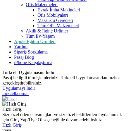
Ofis Malzemeleri
Evrak İmha Makineleri
Ofis Mobilyaları
Masaüstü Gereçleri
Tüm Ofis Malzemeleri
Akıllı & İlginç Ürünler
Tüm Ev-Yaşam
Apple Eğitim Ürünleri
Yardım
Sipariş Sorgulama
Pasaj Blog
iPhone Karşılaştırma
Turkcell Uygulamasını İndir
Pasaj ile ilgili tüm işlemlerinizi Turkcell Uygulamasından hızlıca
gerçekleştirebilirsiniz.
Uygulamayı İndir
turkcell.com.tr
Hızlı Giriş
Size özel ödeme avantajları ve size özel tekliflerden faydalanmak
için Giriş Yap/Üye Ol seçeneği ile devam edebilirsiniz.
Hızlı Giriş
veya