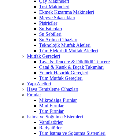
Çay Makineleri
Tost Makineleri
Ekmek Kızartma Makineleri
Meyve Sıkacakları
Pişiriciler
Su Isıtıcıları
Su Sebilleri
Su Arıtma Cihazları
Teknolojik Mutfak Aletleri
Tüm Elektrikli Mutfak Aletleri
Mutfak Gereçleri
Tava & Tencere & Düdüklü Tencere
Çatal & Kaşık & Bıçak Takımları
Yemek Hazırlık Gereçleri
Tüm Mutfak Gereçleri
Yapı Aletleri
Hava Temizleme Cihazları
Fırınlar
Mikrodalga Fırınlar
Mini Fırınlar
Tüm Fırınlar
Isıtma ve Soğutma Sistemleri
Vantilatörler
Radyatörler
Tüm Isıtma ve Soğutma Sistemleri