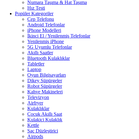
Numara Taşıma & Hat Taşıma
Hız Testi
Popüler Kategoriler
Cep Telefonu
Android Telefonlar
iPhone Modelleri
İkinci El / Yenilenmiş Telefonlar
Yenilenmiş iPhone
5G Uyumlu Telefonlar
Akıllı Saatler
Bluetooth Kulaklıklar
Tabletler
Laptop
Oyun Bilgisayarları
Dikey Süpürgeler
Robot Süpürgeler
Kahve Makineleri
Televizyon
Airfryer
Kulaklıklar
Çocuk Akıllı Saat
Kulakiçi Kulaklık
Kettle
Saç Düzleştirici
Airpods