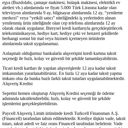
eşya (Buzdolabı, çamaşır makinesi, bulaşık makinesi, elektrikli ev
aletleri vb.) alımlarında ve fiyatı 5.000 Türk Lirasına kadar olan
televizyon alımlarında 9 ay, bilgisayar alımlarında 12 ay, “yenileme
merkezi” veya “yetkili satıcı” niteliğindeki iş yerlerinden alınan
yenilenmiş ürün niteliğinde olan cep telefonu alımlarında 12 ay
olarak olarak uygulanır. Bireysel kredi kartlarıyla gerçekleştirilecek
telekomünikasyon, hediye kart, hediye çeki ve benzeri şekillerde
herhangi somut bir mal veya hizmeti içermeyen ürünlerin
alımlarında taksit uygulanamaz.
Anlaşmalı olduğumuz bankalarla alışverişini kredi kartına taksit
seçeneği ile hızlı, kolay ve güvenli bir şekilde tamamlayabilirsin.
Ticari kredi kartları ile yapılan alışverişlerde 12 aya kadar taksit
imkanından yararlanabilirsiniz. En fazla 12 aya kadar taksit yapma
imkanı olsa da banka bazlı farklı taksit tutarları uygulanabilmektedir.
Alışveriş Kredisi
Sepetini hemen oluşturup Alışveriş Kredisi seçeneği ile ödeme
adımında taksitlendirebilir, hızlı, kolay ve güvenli bir şekilde
işlemlerini gerçekleştirebilirsin.
Paycell Alışveriş Limiti ürününde kredi Turkcell Finansman A.Ş.
(Financell) tarafından tahsis edilmektedir. Krediye ilişkin vade, taksit
tutarı, taksit adedi ve faiz oranı Financell tarafından belirlenir. Vade