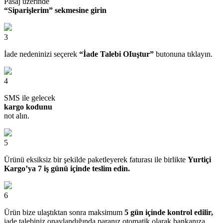
Pasaj üzerinde
“Siparişlerim” sekmesine girin
3
İade nedeninizi seçerek
“İade Talebi OIuştur”
butonuna tıklayın.
4
SMS ile gelecek
kargo kodunu
not alın.
5
Ürünü eksiksiz bir şekilde paketleyerek faturası ile birlikte
Yurtiçi
Kargo’ya 7 iş günü içinde teslim edin.
6
Ürün bize ulaştıktan sonra maksimum
5 gün içinde kontrol edilir,
iade talebiniz onaylandığında paranız otomatik olarak bankanıza