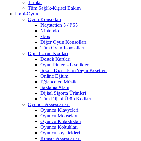
Tartılar
Tüm Sağlık-Kişisel Bakım
Hobi-Oyun
Oyun Konsolları
Playstation 5 / PS5
Nintendo
xbox
Diğer Oyun Konsolları
Tüm Oyun Konsolları
Dijital Ürün Kodları
Destek Kartları
Oyun Pinleri - Üyelikler
Spor - Dizi - Film Yayın Paketleri
Online Eğitim
Eğlence ve Müzik
Saklama Alanı
Dijital Sigorta Ürünleri
Tüm Dijital Ürün Kodları
Oyuncu Aksesuarları
Oyuncu Klavyeleri
Oyuncu Mouseları
Oyuncu Kulaklıkları
Oyuncu Koltukları
Oyuncu Joystickleri
Konsol Aksesuarları