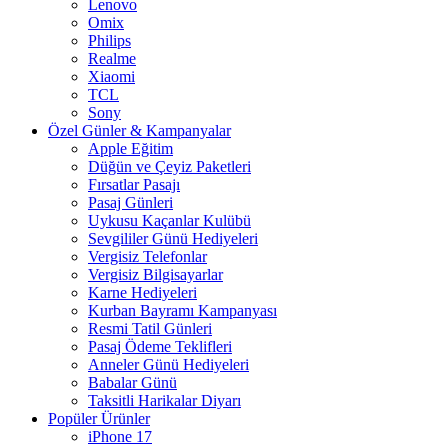
Lenovo
Omix
Philips
Realme
Xiaomi
TCL
Sony
Özel Günler & Kampanyalar
Apple Eğitim
Düğün ve Çeyiz Paketleri
Fırsatlar Pasajı
Pasaj Günleri
Uykusu Kaçanlar Kulübü
Sevgililer Günü Hediyeleri
Vergisiz Telefonlar
Vergisiz Bilgisayarlar
Karne Hediyeleri
Kurban Bayramı Kampanyası
Resmi Tatil Günleri
Pasaj Ödeme Teklifleri
Anneler Günü Hediyeleri
Babalar Günü
Taksitli Harikalar Diyarı
Popüler Ürünler
iPhone 17