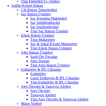
Tüm Elektrikli Ev Aletleri
Sağlık-Kişisel Bakım
Cilt Bakım Teknolojileri
Saç Bakım Ürünleri
Saç Kurutma Makineleri
Saç Şekillendiriciler
Saç Düzleştiricileri
Tüm Saç Bakım Ürünleri
Erkek Bakım Ürünleri
Tıraş Makineleri
Saç & Sakal Kesme Makineleri
Tüm Erkek Bakım Ürünleri
Ağız Bakım Ürünleri
Şarjlı Diş Fırçaları
Ağız Duşları
Tüm Ağız Bakım Ürünleri
Epilatörler & IPL Cihazları
Epilatörler
Lazer Epilasyon & IPL Cihazları
Tüm Epilatörler & IPL Cihazları
Ateş Ölçerler & Tansiyon Aletleri
Ateş Ölçerler
Tansiyon Aletleri
Tüm Ateş Ölçerler & Tansiyon Aletleri
Masaj Aletleri