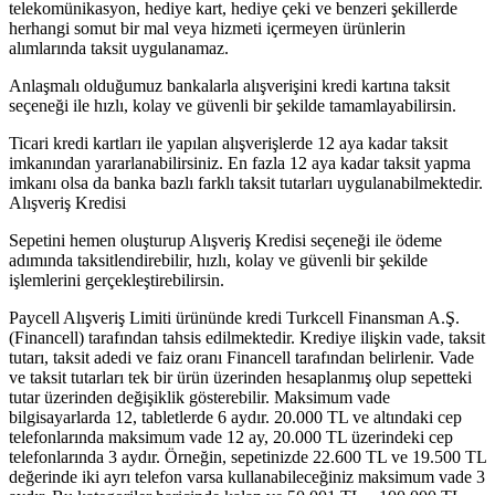
telekomünikasyon, hediye kart, hediye çeki ve benzeri şekillerde
herhangi somut bir mal veya hizmeti içermeyen ürünlerin
alımlarında taksit uygulanamaz.
Anlaşmalı olduğumuz bankalarla alışverişini kredi kartına taksit
seçeneği ile hızlı, kolay ve güvenli bir şekilde tamamlayabilirsin.
Ticari kredi kartları ile yapılan alışverişlerde 12 aya kadar taksit
imkanından yararlanabilirsiniz. En fazla 12 aya kadar taksit yapma
imkanı olsa da banka bazlı farklı taksit tutarları uygulanabilmektedir.
Alışveriş Kredisi
Sepetini hemen oluşturup Alışveriş Kredisi seçeneği ile ödeme
adımında taksitlendirebilir, hızlı, kolay ve güvenli bir şekilde
işlemlerini gerçekleştirebilirsin.
Paycell Alışveriş Limiti ürününde kredi Turkcell Finansman A.Ş.
(Financell) tarafından tahsis edilmektedir. Krediye ilişkin vade, taksit
tutarı, taksit adedi ve faiz oranı Financell tarafından belirlenir. Vade
ve taksit tutarları tek bir ürün üzerinden hesaplanmış olup sepetteki
tutar üzerinden değişiklik gösterebilir. Maksimum vade
bilgisayarlarda 12, tabletlerde 6 aydır. 20.000 TL ve altındaki cep
telefonlarında maksimum vade 12 ay, 20.000 TL üzerindeki cep
telefonlarında 3 aydır. Örneğin, sepetinizde 22.600 TL ve 19.500 TL
değerinde iki ayrı telefon varsa kullanabileceğiniz maksimum vade 3