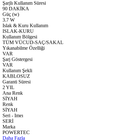
Şarjlı Kullanım Süresi
90 DAKİKA
Güç (w)
3.7 W
Islak & Kuru Kullanım
ISLAK-KURU
Kullanım Bölgesi
TÜM VÜCUD-SAÇ/SAKAL
Yıkanabilme Özelliği
VAR
Şarj Göstergesi
VAR
Kullanım Şekli
KABLOSUZ
Garanti Süresi
2 YIL
Ana Renk
SİYAH
Renk
SİYAH
Seri - Imeı
SERİ
Marka
POWERTEC
Daha Fazla