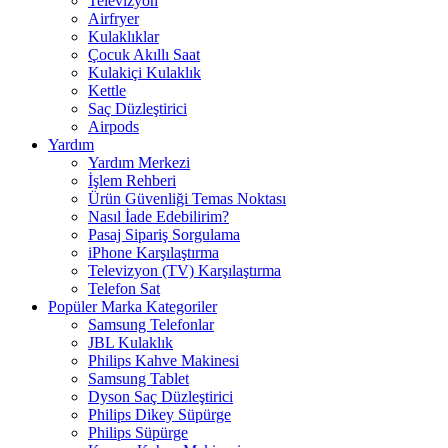
Televizyon
Airfryer
Kulaklıklar
Çocuk Akıllı Saat
Kulakiçi Kulaklık
Kettle
Saç Düzleştirici
Airpods
Yardım
Yardım Merkezi
İşlem Rehberi
Ürün Güvenliği Temas Noktası
Nasıl İade Edebilirim?
Pasaj Sipariş Sorgulama
iPhone Karşılaştırma
Televizyon (TV) Karşılaştırma
Telefon Sat
Popüler Marka Kategoriler
Samsung Telefonlar
JBL Kulaklık
Philips Kahve Makinesi
Samsung Tablet
Dyson Saç Düzleştirici
Philips Dikey Süpürge
Philips Süpürge