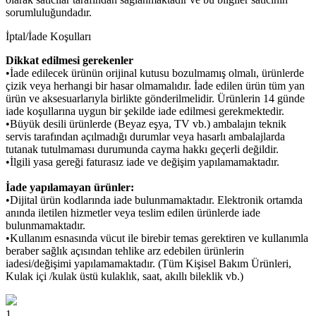
sorumluluğundadır.
İptal/İade Koşulları
Dikkat edilmesi gerekenler
•İade edilecek ürünün orijinal kutusu bozulmamış olmalı, ürünlerde
çizik veya herhangi bir hasar olmamalıdır. İade edilen ürün tüm yan
ürün ve aksesuarlarıyla birlikte gönderilmelidir. Ürünlerin 14 günde
iade koşullarına uygun bir şekilde iade edilmesi gerekmektedir.
•Büyük desili ürünlerde (Beyaz eşya, TV vb.) ambalajın teknik
servis tarafından açılmadığı durumlar veya hasarlı ambalajlarda
tutanak tutulmaması durumunda cayma hakkı geçerli değildir.
•İlgili yasa gereği faturasız iade ve değişim yapılamamaktadır.
İade yapılamayan ürünler:
•Dijital ürün kodlarında iade bulunmamaktadır. Elektronik ortamda
anında iletilen hizmetler veya teslim edilen ürünlerde iade
bulunmamaktadır.
•Kullanım esnasında vücut ile birebir temas gerektiren ve kullanımla
beraber sağlık açısından tehlike arz edebilen ürünlerin
iadesi/değişimi yapılamamaktadır. (Tüm Kişisel Bakım Ürünleri,
Kulak içi /kulak üstü kulaklık, saat, akıllı bileklik vb.)
1