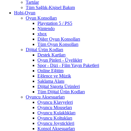
Tartılar
Tüm Sağlık-Kişisel Bakım
Hobi-Oyun
Oyun Konsolları
Playstation 5 / PS5
Nintendo
xbox
Diğer Oyun Konsolları
Tüm Oyun Konsolları
Dijital Ürün Kodları
Destek Kartları
Oyun Pinleri - Üyelikler
Spor - Dizi - Film Yayın Paketleri
Online Eğitim
Eğlence ve Müzik
Saklama Alanı
Dijital Sigorta Ürünleri
Tüm Dijital Ürün Kodları
Oyuncu Aksesuarları
Oyuncu Klavyeleri
Oyuncu Mouseları
Oyuncu Kulaklıkları
Oyuncu Koltukları
Oyuncu Joystickleri
Konsol Aksesuarları