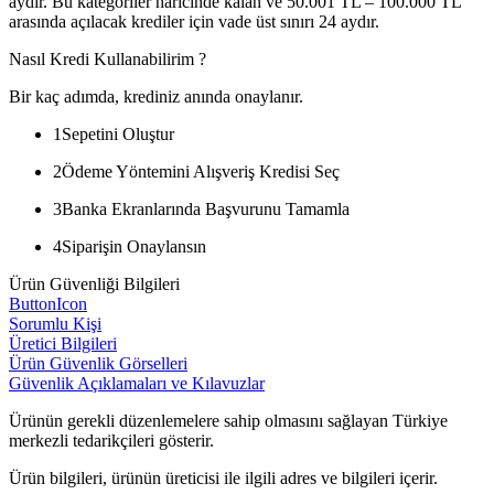
aydır. Bu kategoriler haricinde kalan ve 50.001 TL – 100.000 TL
arasında açılacak krediler için vade üst sınırı 24 aydır.
Nasıl Kredi Kullanabilirim ?
Bir kaç adımda, krediniz anında onaylanır.
1
Sepetini Oluştur
2
Ödeme Yöntemini Alışveriş Kredisi Seç
3
Banka Ekranlarında Başvurunu Tamamla
4
Siparişin Onaylansın
Ürün Güvenliği Bilgileri
ButtonIcon
Sorumlu Kişi
Üretici Bilgileri
Ürün Güvenlik Görselleri
Güvenlik Açıklamaları ve Kılavuzlar
Ürünün gerekli düzenlemelere sahip olmasını sağlayan Türkiye
merkezli tedarikçileri gösterir.
Ürün bilgileri, ürünün üreticisi ile ilgili adres ve bilgileri içerir.