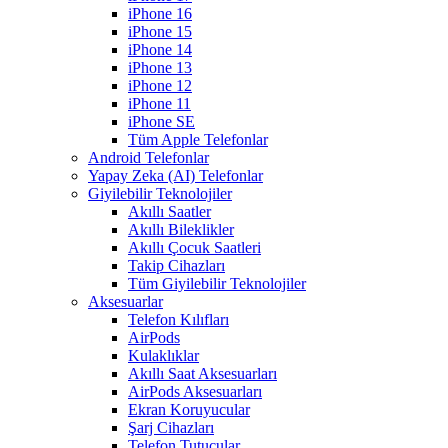
iPhone 16
iPhone 15
iPhone 14
iPhone 13
iPhone 12
iPhone 11
iPhone SE
Tüm Apple Telefonlar
Android Telefonlar
Yapay Zeka (AI) Telefonlar
Giyilebilir Teknolojiler
Akıllı Saatler
Akıllı Bileklikler
Akıllı Çocuk Saatleri
Takip Cihazları
Tüm Giyilebilir Teknolojiler
Aksesuarlar
Telefon Kılıfları
AirPods
Kulaklıklar
Akıllı Saat Aksesuarları
AirPods Aksesuarları
Ekran Koruyucular
Şarj Cihazları
Telefon Tutucular