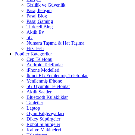
Gizlilik ve Güvenlik
Pasaj İletişim
Pasaj Blog
Pasaj Gaming
Turkcell Blog
Akıllı Ev
5G
Numara Taşıma & Hat Taşıma
Hız Testi
Popüler Kategoriler
Cep Telefonu
Android Telefonlar
iPhone Modelleri
İkinci El / Yenilenmiş Telefonlar
Yenilenmiş iPhone
5G Uyumlu Telefonlar
Akıllı Saatler
Bluetooth Kulaklıklar
Tabletler
Laptop
Oyun Bilgisayarları
Dikey Süpürgeler
Robot Süpürgeler
Kahve Makineleri