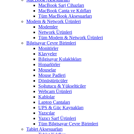
MacBook Şarj Cihazları
MacBook Çanta ve Kılıfları
Tüm MacBook Aksesuarları
Modem & Network Ürünleri
Modemler
Network Ürünleri
Tüm Modem & Network Ürünleri
Bilgisayar Çevre Birimleri
Monitörler
Klavyeler
BiIgisayar Kulaklıkları
Hoparlörler
Mouselar
Mouse Padleri
Dönüştürücüler
Soğutucu & Yükselticiler
Webcam Ürünleri
Kablolar
Laptop Çantaları
UPS & Güç Kaynakları
Yazıcılar
Yazıcı Sarf Ürünleri
Tüm Bilgisayar Çevre Birimleri
Tablet Aksesuarları