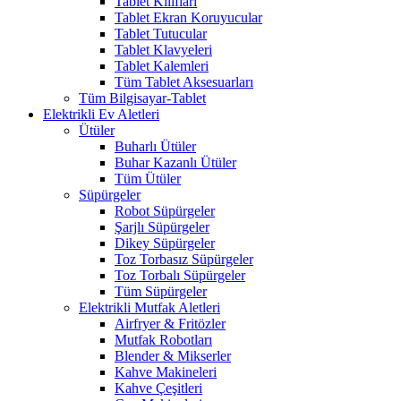
Tablet Kılıfları
Tablet Ekran Koruyucular
Tablet Tutucular
Tablet Klavyeleri
Tablet Kalemleri
Tüm Tablet Aksesuarları
Tüm Bilgisayar-Tablet
Elektrikli Ev Aletleri
Ütüler
Buharlı Ütüler
Buhar Kazanlı Ütüler
Tüm Ütüler
Süpürgeler
Robot Süpürgeler
Şarjlı Süpürgeler
Dikey Süpürgeler
Toz Torbasız Süpürgeler
Toz Torbalı Süpürgeler
Tüm Süpürgeler
Elektrikli Mutfak Aletleri
Airfryer & Fritözler
Mutfak Robotları
Blender & Mikserler
Kahve Makineleri
Kahve Çeşitleri