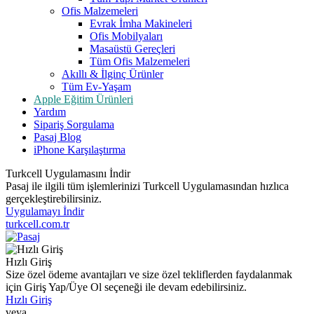
Ofis Malzemeleri
Evrak İmha Makineleri
Ofis Mobilyaları
Masaüstü Gereçleri
Tüm Ofis Malzemeleri
Akıllı & İlginç Ürünler
Tüm Ev-Yaşam
Apple Eğitim Ürünleri
Yardım
Sipariş Sorgulama
Pasaj Blog
iPhone Karşılaştırma
Turkcell Uygulamasını İndir
Pasaj ile ilgili tüm işlemlerinizi Turkcell Uygulamasından hızlıca
gerçekleştirebilirsiniz.
Uygulamayı İndir
turkcell.com.tr
Hızlı Giriş
Size özel ödeme avantajları ve size özel tekliflerden faydalanmak
için Giriş Yap/Üye Ol seçeneği ile devam edebilirsiniz.
Hızlı Giriş
veya