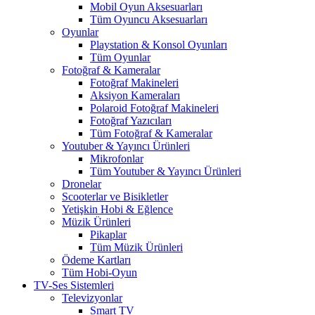
Mobil Oyun Aksesuarları
Tüm Oyuncu Aksesuarları
Oyunlar
Playstation & Konsol Oyunları
Tüm Oyunlar
Fotoğraf & Kameralar
Fotoğraf Makineleri
Aksiyon Kameraları
Polaroid Fotoğraf Makineleri
Fotoğraf Yazıcıları
Tüm Fotoğraf & Kameralar
Youtuber & Yayıncı Ürünleri
Mikrofonlar
Tüm Youtuber & Yayıncı Ürünleri
Dronelar
Scooterlar ve Bisikletler
Yetişkin Hobi & Eğlence
Müzik Ürünleri
Pikaplar
Tüm Müzik Ürünleri
Ödeme Kartları
Tüm Hobi-Oyun
TV-Ses Sistemleri
Televizyonlar
Smart TV