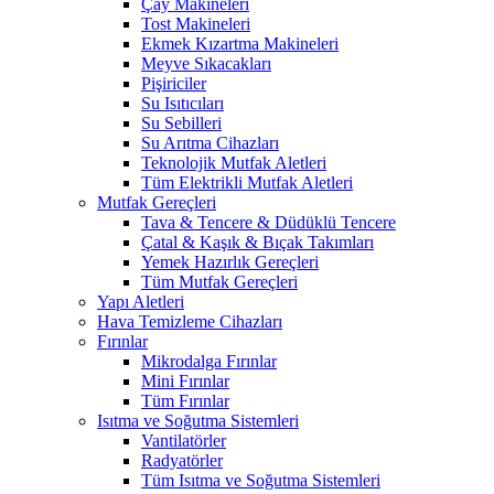
Çay Makineleri
Tost Makineleri
Ekmek Kızartma Makineleri
Meyve Sıkacakları
Pişiriciler
Su Isıtıcıları
Su Sebilleri
Su Arıtma Cihazları
Teknolojik Mutfak Aletleri
Tüm Elektrikli Mutfak Aletleri
Mutfak Gereçleri
Tava & Tencere & Düdüklü Tencere
Çatal & Kaşık & Bıçak Takımları
Yemek Hazırlık Gereçleri
Tüm Mutfak Gereçleri
Yapı Aletleri
Hava Temizleme Cihazları
Fırınlar
Mikrodalga Fırınlar
Mini Fırınlar
Tüm Fırınlar
Isıtma ve Soğutma Sistemleri
Vantilatörler
Radyatörler
Tüm Isıtma ve Soğutma Sistemleri