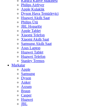
Karaca Kahve Makinesi
Philips Airfryer
Apple Kulaklık
Dyson Hava Temizleyici
Huawei Akıllı Saat
Philips Ütü
JBL Hoparlör
Apple Tablet
Xiaomi Telefon
Xiaomi Akıllı Saat
Samsung Akıllı Saat
Asus Laptop
Huawei Tablet
Huawei Telefon
Stanley Termos
Markalar
Apple
Samsung
Dyson
Anker
Arzum
Braun
Casper
Huawei
JBL