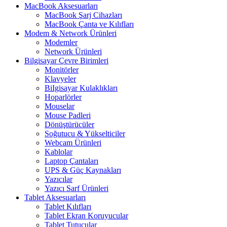
MacBook Aksesuarları
MacBook Şarj Cihazları
MacBook Çanta ve Kılıfları
Modem & Network Ürünleri
Modemler
Network Ürünleri
Bilgisayar Çevre Birimleri
Monitörler
Klavyeler
BiIgisayar Kulaklıkları
Hoparlörler
Mouselar
Mouse Padleri
Dönüştürücüler
Soğutucu & Yükselticiler
Webcam Ürünleri
Kablolar
Laptop Çantaları
UPS & Güç Kaynakları
Yazıcılar
Yazıcı Sarf Ürünleri
Tablet Aksesuarları
Tablet Kılıfları
Tablet Ekran Koruyucular
Tablet Tutucular