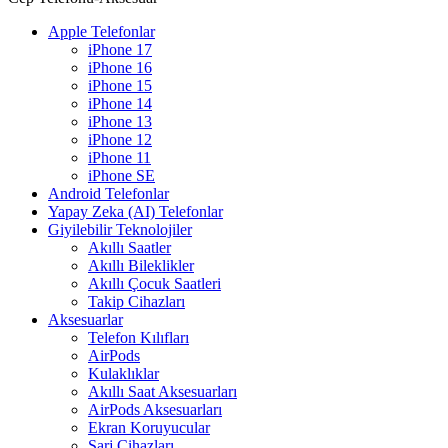
Apple Telefonlar
iPhone 17
iPhone 16
iPhone 15
iPhone 14
iPhone 13
iPhone 12
iPhone 11
iPhone SE
Android Telefonlar
Yapay Zeka (AI) Telefonlar
Giyilebilir Teknolojiler
Akıllı Saatler
Akıllı Bileklikler
Akıllı Çocuk Saatleri
Takip Cihazları
Aksesuarlar
Telefon Kılıfları
AirPods
Kulaklıklar
Akıllı Saat Aksesuarları
AirPods Aksesuarları
Ekran Koruyucular
Şarj Cihazları