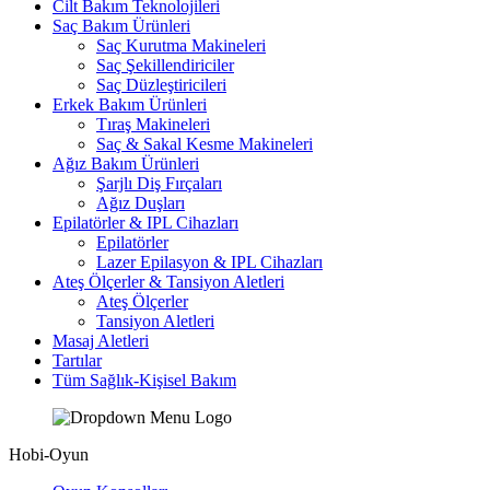
Cilt Bakım Teknolojileri
Saç Bakım Ürünleri
Saç Kurutma Makineleri
Saç Şekillendiriciler
Saç Düzleştiricileri
Erkek Bakım Ürünleri
Tıraş Makineleri
Saç & Sakal Kesme Makineleri
Ağız Bakım Ürünleri
Şarjlı Diş Fırçaları
Ağız Duşları
Epilatörler & IPL Cihazları
Epilatörler
Lazer Epilasyon & IPL Cihazları
Ateş Ölçerler & Tansiyon Aletleri
Ateş Ölçerler
Tansiyon Aletleri
Masaj Aletleri
Tartılar
Tüm Sağlık-Kişisel Bakım
Hobi-Oyun