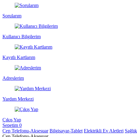
Sorularım
Kullanıcı Bilgilerim
Kayıtlı Kartlarım
Adreslerim
Yardım Merkezi
Çıkış Yap
Sepetim
0
Cep Telefonu-Aksesuar
Bilgisayar-Tablet
Elektrikli Ev Aletleri
Sağlı
Cep Telefonu-Aksesuar