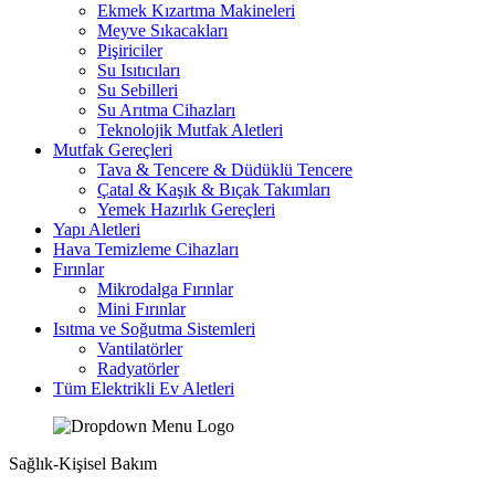
Ekmek Kızartma Makineleri
Meyve Sıkacakları
Pişiriciler
Su Isıtıcıları
Su Sebilleri
Su Arıtma Cihazları
Teknolojik Mutfak Aletleri
Mutfak Gereçleri
Tava & Tencere & Düdüklü Tencere
Çatal & Kaşık & Bıçak Takımları
Yemek Hazırlık Gereçleri
Yapı Aletleri
Hava Temizleme Cihazları
Fırınlar
Mikrodalga Fırınlar
Mini Fırınlar
Isıtma ve Soğutma Sistemleri
Vantilatörler
Radyatörler
Tüm Elektrikli Ev Aletleri
Sağlık-Kişisel Bakım