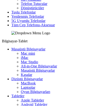
Telefon Tutucular
Dönüştürücüler
Tuşlu Telefonlar
Yenilenmiş Telefonlar
5G Uyumlu Telefonlar
Tüm Cep Telefonu-Aksesuar
Bilgisayar-Tablet
Masaüstü Bilgisayarlar
Mac mini
iMac
Mac Studio
All-in-One Bilgisayarlar
Masaüstü Bilgisayarlar
Kasalar
Dizüstü Bilgisayarlar
MacBook
Laptoplar
Oyun Bilgisayarları
Tabletler
Apple Tabletler
Android Tabletler