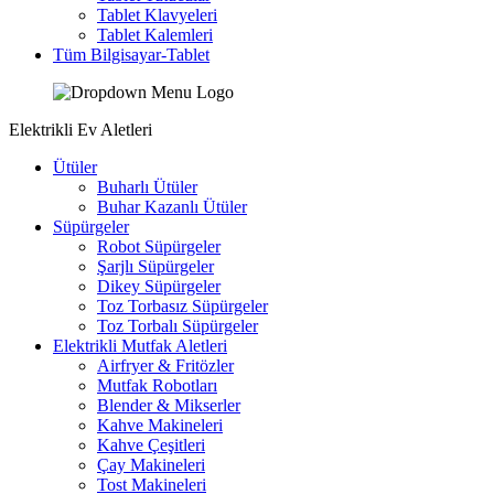
Tablet Klavyeleri
Tablet Kalemleri
Tüm Bilgisayar-Tablet
Elektrikli Ev Aletleri
Ütüler
Buharlı Ütüler
Buhar Kazanlı Ütüler
Süpürgeler
Robot Süpürgeler
Şarjlı Süpürgeler
Dikey Süpürgeler
Toz Torbasız Süpürgeler
Toz Torbalı Süpürgeler
Elektrikli Mutfak Aletleri
Airfryer & Fritözler
Mutfak Robotları
Blender & Mikserler
Kahve Makineleri
Kahve Çeşitleri
Çay Makineleri
Tost Makineleri