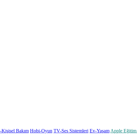
k-Kişisel Bakım
Hobi-Oyun
TV-Ses Sistemleri
Ev-Yaşam
Apple Eğitim