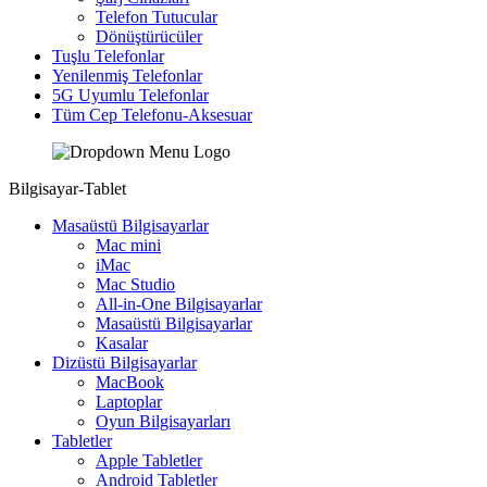
Telefon Tutucular
Dönüştürücüler
Tuşlu Telefonlar
Yenilenmiş Telefonlar
5G Uyumlu Telefonlar
Tüm Cep Telefonu-Aksesuar
Bilgisayar-Tablet
Masaüstü Bilgisayarlar
Mac mini
iMac
Mac Studio
All-in-One Bilgisayarlar
Masaüstü Bilgisayarlar
Kasalar
Dizüstü Bilgisayarlar
MacBook
Laptoplar
Oyun Bilgisayarları
Tabletler
Apple Tabletler
Android Tabletler