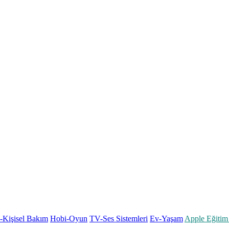
k-Kişisel Bakım
Hobi-Oyun
TV-Ses Sistemleri
Ev-Yaşam
Apple Eğitim