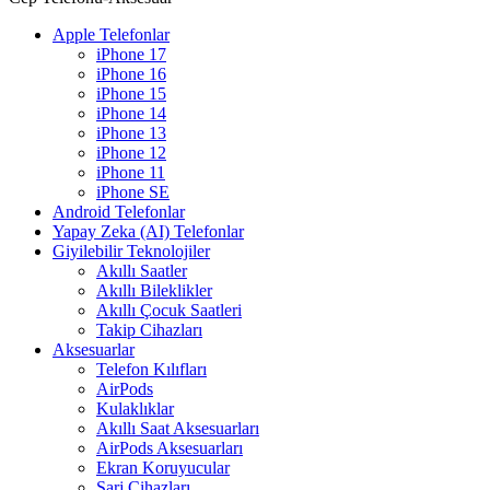
Apple Telefonlar
iPhone 17
iPhone 16
iPhone 15
iPhone 14
iPhone 13
iPhone 12
iPhone 11
iPhone SE
Android Telefonlar
Yapay Zeka (AI) Telefonlar
Giyilebilir Teknolojiler
Akıllı Saatler
Akıllı Bileklikler
Akıllı Çocuk Saatleri
Takip Cihazları
Aksesuarlar
Telefon Kılıfları
AirPods
Kulaklıklar
Akıllı Saat Aksesuarları
AirPods Aksesuarları
Ekran Koruyucular
Şarj Cihazları