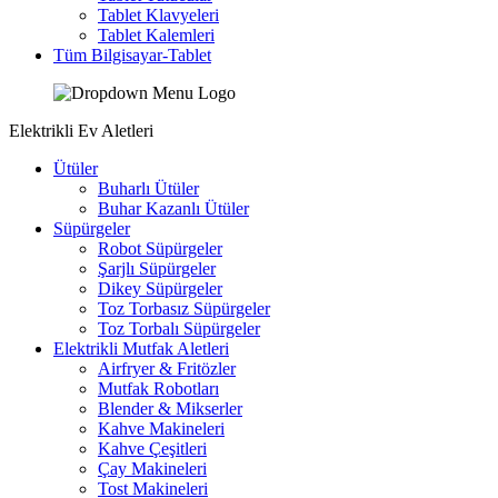
Tablet Klavyeleri
Tablet Kalemleri
Tüm Bilgisayar-Tablet
Elektrikli Ev Aletleri
Ütüler
Buharlı Ütüler
Buhar Kazanlı Ütüler
Süpürgeler
Robot Süpürgeler
Şarjlı Süpürgeler
Dikey Süpürgeler
Toz Torbasız Süpürgeler
Toz Torbalı Süpürgeler
Elektrikli Mutfak Aletleri
Airfryer & Fritözler
Mutfak Robotları
Blender & Mikserler
Kahve Makineleri
Kahve Çeşitleri
Çay Makineleri
Tost Makineleri