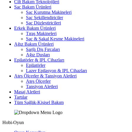
Cilt Bakım Teknolojileri
Saç Bakım Ürünleri
Saç Kurutma Makineleri
Saç Şekillendiriciler
Saç Düzleştiricileri
Erkek Bakım Ürünleri
Tıraş Makineleri
Saç & Sakal Kesme Makineleri
Ağız Bakım Ürünleri
Şarjlı Diş Fırçaları
Ağız Duşları
Epilatörler & IPL Cihazları
Epilatörler
Lazer Epilasyon & IPL Cihazları
Ateş Ölçerler & Tansiyon Aletleri
Ateş Ölçerler
Tansiyon Aletleri
Masaj Aletleri
Tartılar
Tüm Sağlık-Kişisel Bakım
Hobi-Oyun