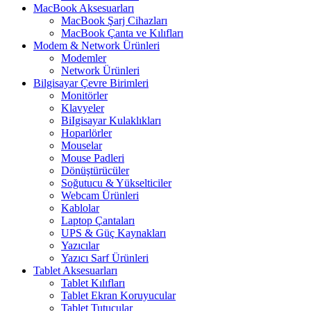
MacBook Aksesuarları
MacBook Şarj Cihazları
MacBook Çanta ve Kılıfları
Modem & Network Ürünleri
Modemler
Network Ürünleri
Bilgisayar Çevre Birimleri
Monitörler
Klavyeler
BiIgisayar Kulaklıkları
Hoparlörler
Mouselar
Mouse Padleri
Dönüştürücüler
Soğutucu & Yükselticiler
Webcam Ürünleri
Kablolar
Laptop Çantaları
UPS & Güç Kaynakları
Yazıcılar
Yazıcı Sarf Ürünleri
Tablet Aksesuarları
Tablet Kılıfları
Tablet Ekran Koruyucular
Tablet Tutucular