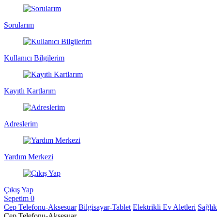
Sorularım
Kullanıcı Bilgilerim
Kayıtlı Kartlarım
Adreslerim
Yardım Merkezi
Çıkış Yap
Sepetim
0
Cep Telefonu-Aksesuar
Bilgisayar-Tablet
Elektrikli Ev Aletleri
Sağlı
Cep Telefonu-Aksesuar