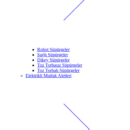
Robot Süpürgeler
Şarjlı Süpürgeler
Dikey Süpürgeler
Toz Torbasız Süpürgeler
Toz Torbalı Süpürgeler
Elektrikli Mutfak Aletleri