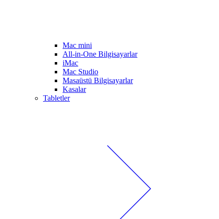
Mac mini
All-in-One Bilgisayarlar
iMac
Mac Studio
Masaüstü Bilgisayarlar
Kasalar
Tabletler