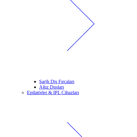
Şarjlı Diş Fırçaları
Ağız Duşları
Epilatörler & IPL Cihazları