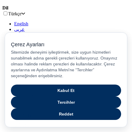
Dil
Türkçe
English
عربى
русский