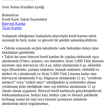
Soru Sorma Kuralları içeriği.
ButtonIcon
Kredi Kartı Taksit Seçenekleri
Bireysel Kartlar
Ticari Kartlar
Anlaşmalı olduğumuz bankalarla alışverişini kredi kartına taksit
seçeneği ile hızlı, kolay ve güvenli bir şekilde tamamlayabilirsin.
• Ödeme esnasında seçilen taksitlerde vade farkından dolayı tutar
farklılıkları görülebilir.
• Taksit üst sınırı bireysel kredi kartları ile yapılan elektronik eşya
alımlarında (Video, kamera, ses sistemleri, fiyatı 5.000 Türk lirasının
üzerinde olan televizyon vb) 4 ay, tablet alımlarında 6 ay, elektrikli
eşya (Buzdolabı, çamaşır makinesi, bulaşık makinesi, elektrikli ev
aletleri vb.) alımlarında ve fiyatı 5.000 Türk Lirasına kadar olan
televizyon alımlarında 9 ay, bilgisayar alımlarında 12 ay, “yenileme
merkezi” veya “yetkili satıcı” niteliğindeki iş yerlerinden alınan
yenilenmiş ürün niteliğinde olan cep telefonu alımlarında 12 ay
olarak olarak uygulanır. Bireysel kredi kartlarıyla gerçekleştirilecek
telekomünikasyon, hediye kart, hediye çeki ve benzeri şekillerde
herhangi somut bir mal veya hizmeti içermeyen ürünlerin
alımlarında taksit uygulanamaz.