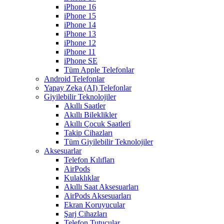
iPhone 16
iPhone 15
iPhone 14
iPhone 13
iPhone 12
iPhone 11
iPhone SE
Tüm Apple Telefonlar
Android Telefonlar
Yapay Zeka (AI) Telefonlar
Giyilebilir Teknolojiler
Akıllı Saatler
Akıllı Bileklikler
Akıllı Çocuk Saatleri
Takip Cihazları
Tüm Giyilebilir Teknolojiler
Aksesuarlar
Telefon Kılıfları
AirPods
Kulaklıklar
Akıllı Saat Aksesuarları
AirPods Aksesuarları
Ekran Koruyucular
Şarj Cihazları
Telefon Tutucular