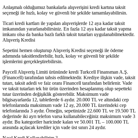
Anlaşmalı olduğumuz bankalarla alışverişini kredi kartına taksit
seçeneği ile hızlı, kolay ve güvenli bir şekilde tamamlayabilirsin.
Ticari kredi kartları ile yapılan alışverişlerde 12 aya kadar taksit
imkanından yararlanabilirsiniz. En fazla 12 aya kadar taksit yapma
imkanı olsa da banka bazlı farklı taksit tutarları uygulanabilmektedir.
Alışveriş Kredisi
Sepetini hemen oluşturup Alışveriş Kredisi seçeneği ile ödeme
adımında taksitlendirebilir, hızlı, kolay ve güvenli bir şekilde
işlemlerini gerçekleştirebilirsin.
Paycell Alışveriş Limiti ürününde kredi Turkcell Finansman A.Ş.
(Financell) tarafından tahsis edilmektedir. Krediye ilişkin vade, taksit
tutarı, taksit adedi ve faiz oranı Financell tarafından belirlenir. Vade
ve taksit tutarları tek bir ürün üzerinden hesaplanmış olup sepetteki
tutar üzerinden değişiklik gösterebilir. Maksimum vade
bilgisayarlarda 12, tabletlerde 6 aydır. 20.000 TL ve altındaki cep
telefonlarında maksimum vade 12 ay, 20.000 TL üzerindeki cep
telefonlarında 3 aydır. Örneğin, sepetinizde 22.600 TL ve 19.500 TL
değerinde iki ayrı telefon varsa kullanabileceğiniz maksimum vade 3
aydır. Bu kategoriler haricinde kalan ve 50.001 TL – 100.000 TL
arasında açılacak krediler için vade üst sınırı 24 aydır.
Nasıl Kredi Kullanabilirim ?