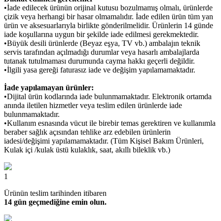
•İade edilecek ürünün orijinal kutusu bozulmamış olmalı, ürünlerde
çizik veya herhangi bir hasar olmamalıdır. İade edilen ürün tüm yan
ürün ve aksesuarlarıyla birlikte gönderilmelidir. Ürünlerin 14 günde
iade koşullarına uygun bir şekilde iade edilmesi gerekmektedir.
•Büyük desili ürünlerde (Beyaz eşya, TV vb.) ambalajın teknik
servis tarafından açılmadığı durumlar veya hasarlı ambalajlarda
tutanak tutulmaması durumunda cayma hakkı geçerli değildir.
•İlgili yasa gereği faturasız iade ve değişim yapılamamaktadır.
İade yapılamayan ürünler:
•Dijital ürün kodlarında iade bulunmamaktadır. Elektronik ortamda
anında iletilen hizmetler veya teslim edilen ürünlerde iade
bulunmamaktadır.
•Kullanım esnasında vücut ile birebir temas gerektiren ve kullanımla
beraber sağlık açısından tehlike arz edebilen ürünlerin
iadesi/değişimi yapılamamaktadır. (Tüm Kişisel Bakım Ürünleri,
Kulak içi /kulak üstü kulaklık, saat, akıllı bileklik vb.)
1
Ürünün teslim tarihinden itibaren
14 gün geçmediğine emin olun.