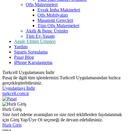
Ofis Malzemeleri
Evrak İmha Makineleri
Ofis Mobilyaları
Masaüstü Gereçleri
Tüm Ofis Malzemeleri
Akıllı & İlginç Ürünler
Tüm Ev-Yaşam
Apple Eğitim Ürünleri
Yardım
Sipariş Sorgulama
Pasaj Blog
iPhone Karşılaştırma
Turkcell Uygulamasını İndir
Pasaj ile ilgili tüm işlemlerinizi Turkcell Uygulamasından hızlıca
gerçekleştirebilirsiniz.
Uygulamayı İndir
turkcell.com.tr
Hızlı Giriş
Size özel ödeme avantajları ve size özel tekliflerden faydalanmak
için Giriş Yap/Üye Ol seçeneği ile devam edebilirsiniz.
Hızlı Giriş
veya