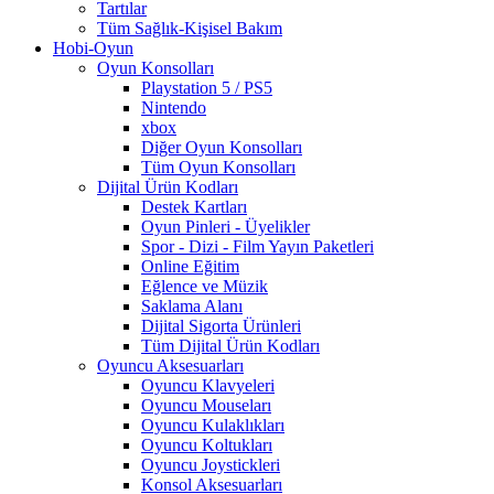
Tartılar
Tüm Sağlık-Kişisel Bakım
Hobi-Oyun
Oyun Konsolları
Playstation 5 / PS5
Nintendo
xbox
Diğer Oyun Konsolları
Tüm Oyun Konsolları
Dijital Ürün Kodları
Destek Kartları
Oyun Pinleri - Üyelikler
Spor - Dizi - Film Yayın Paketleri
Online Eğitim
Eğlence ve Müzik
Saklama Alanı
Dijital Sigorta Ürünleri
Tüm Dijital Ürün Kodları
Oyuncu Aksesuarları
Oyuncu Klavyeleri
Oyuncu Mouseları
Oyuncu Kulaklıkları
Oyuncu Koltukları
Oyuncu Joystickleri
Konsol Aksesuarları