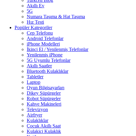
Turkcell Blog
Akıllı Ev
5G
Numara Taşıma & Hat Taşıma
Hız Testi
Popüler Kategoriler
Cep Telefonu
Android Telefonlar
iPhone Modelleri
İkinci El / Yenilenmiş Telefonlar
Yenilenmiş iPhone
5G Uyumlu Telefonlar
Akıllı Saatler
Bluetooth Kulaklıklar
Tabletler
Laptop
Oyun Bilgisayarları
Dikey Süpürgeler
Robot Süpürgeler
Kahve Makineleri
Televizyon
Airfryer
Kulaklıklar
Çocuk Akıllı Saat
Kulakiçi Kulaklık