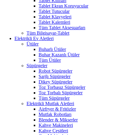
Tablet Kılıfları
Tablet Ekran Koruyucular
Tablet Tutucular
Tablet Klavyeleri
Tablet Kalemleri
Tüm Tablet Aksesuarları
Tüm Bilgisayar-Tablet
Elektrikli Ev Aletleri
Ütüler
Buharlı Ütüler
Buhar Kazanlı Ütüler
Tüm Ütüler
Süpürgeler
Robot Süpürgeler
Şarjlı Süpürgeler
Dikey Süpürgeler
Toz Torbasız Süpürgeler
Toz Torbalı Süpürgeler
Tüm Süpürgeler
Elektrikli Mutfak Aletleri
Airfryer & Fritözler
Mutfak Robotları
Blender & Mikserler
Kahve Makineleri
Kahve Çeşitleri