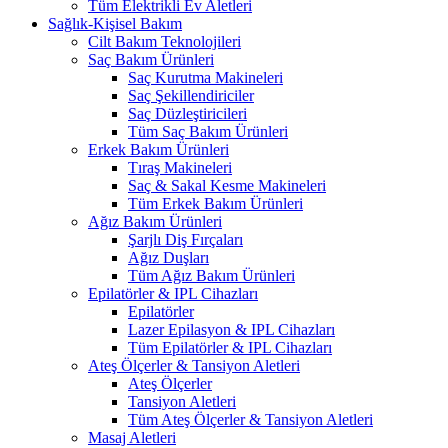
Tüm Elektrikli Ev Aletleri
Sağlık-Kişisel Bakım
Cilt Bakım Teknolojileri
Saç Bakım Ürünleri
Saç Kurutma Makineleri
Saç Şekillendiriciler
Saç Düzleştiricileri
Tüm Saç Bakım Ürünleri
Erkek Bakım Ürünleri
Tıraş Makineleri
Saç & Sakal Kesme Makineleri
Tüm Erkek Bakım Ürünleri
Ağız Bakım Ürünleri
Şarjlı Diş Fırçaları
Ağız Duşları
Tüm Ağız Bakım Ürünleri
Epilatörler & IPL Cihazları
Epilatörler
Lazer Epilasyon & IPL Cihazları
Tüm Epilatörler & IPL Cihazları
Ateş Ölçerler & Tansiyon Aletleri
Ateş Ölçerler
Tansiyon Aletleri
Tüm Ateş Ölçerler & Tansiyon Aletleri
Masaj Aletleri