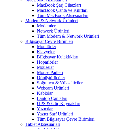
MacBook Şarj Cihazları
MacBook Çanta ve Kılıfları
Tüm MacBook Aksesuarları
Modem & Network Ürünleri
Modemler
Network Ürünleri
Tüm Modem & Network Ürünleri
Bilgisayar Çevre Birimleri
Monitörler
Klavyeler
BiIgisayar Kulaklıkları
Hoparlörler
Mouselar
Mouse Padleri
Dönüştürücüler
Soğutucu & Yükselticiler
Webcam Ürünleri
Kablolar
Laptop Çantaları
UPS & Güç Kaynakları
Yazıcılar
Yazıcı Sarf Ürünleri
Tüm Bilgisayar Çevre Birimleri
Tablet Aksesuarları