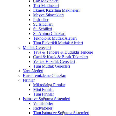
Çay Makineleri
Tost Makineleri
Ekmek Kızartma Makineleri
Meyve Sıkacakları
Pişiriciler
Su Isıtıcıları
Su Sebilleri
Su Arıtma Cihazları
Teknolojik Mutfak Aletleri
Tüm Elektrikli Mutfak Aletleri
Mutfak Gereçleri
Tava & Tencere & Düdüklü Tencere
Çatal & Kaşık & Bıçak Takımları
Yemek Hazırlık Gereçleri
Tüm Mutfak Gereçleri
Yapı Aletleri
Hava Temizleme Cihazları
Fırınlar
Mikrodalga Fırınlar
Mini Fırınlar
Tüm Fırınlar
Isıtma ve Soğutma Sistemleri
Vantilatörler
Radyatörler
Tüm Isıtma ve Soğutma Sistemleri