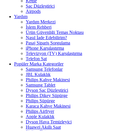
Kettle
Saç Düzleştirici
Airpods
Yardım
Yardım Merkezi
İşlem Rehberi
Ürün Güvenliği Temas Noktası
Nasıl İade Edebilirim?
Pasaj Sipariş Sorgulama
iPhone Karşılaştırma
Televizyon (TV) Karşılaştırma
Telefon Sat
Popüler Marka Kategoriler
Samsung Telefonlar
JBL Kulaklık
Philips Kahve Makinesi
Samsung Tablet
Dyson Saç Düzleştirici
Philips Dikey Süpürge
Philips Süpürge
Karaca Kahve Makinesi
Philips Airfryer
Apple Kulaklık
Dyson Hava Temizleyici
Huawei Akıllı Saat