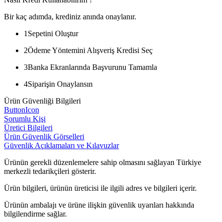
Bir kaç adımda, krediniz anında onaylanır.
1
Sepetini Oluştur
2
Ödeme Yöntemini Alışveriş Kredisi Seç
3
Banka Ekranlarında Başvurunu Tamamla
4
Siparişin Onaylansın
Ürün Güvenliği Bilgileri
ButtonIcon
Sorumlu Kişi
Üretici Bilgileri
Ürün Güvenlik Görselleri
Güvenlik Açıklamaları ve Kılavuzlar
Ürünün gerekli düzenlemelere sahip olmasını sağlayan Türkiye
merkezli tedarikçileri gösterir.
Ürün bilgileri, ürünün üreticisi ile ilgili adres ve bilgileri içerir.
Ürünün ambalajı ve ürüne ilişkin güvenlik uyarıları hakkında
bilgilendirme sağlar.