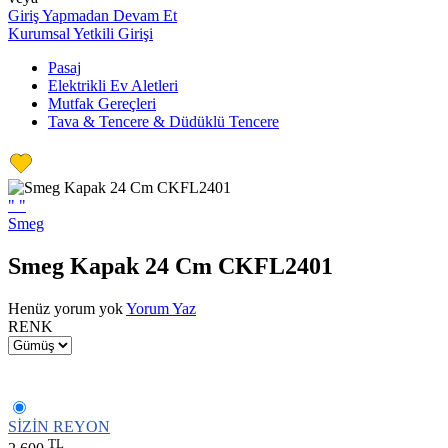
Giriş Yapmadan Devam Et
Kurumsal Yetkili Girişi
Pasaj
Elektrikli Ev Aletleri
Mutfak Gereçleri
Tava & Tencere & Düdüklü Tencere
"
"
Smeg
Smeg Kapak 24 Cm CKFL2401
Henüz yorum yok
Yorum Yaz
RENK
SİZİN REYON
TL