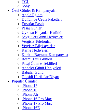
TCL
Sony
Özel Günler & Kampanyalar
Apple Eğitim
Düğün ve Çeyiz Paketleri
Fırsatlar Pasajı
Pasaj Günleri
Uykusu Kaçanlar Kulübü
Sevgililer Günü Hediyeleri
Vergisiz Telefonlar
Vergisiz Bilgisayarlar
Karne Hediyeleri
Kurban Bayramı Kampanyası
Resmi Tatil Günleri
Pasaj Ödeme Teklifleri
Anneler Günü Hediyeleri
Babalar Günü
Taksitli Harikalar Diyarı
Popüler Ürünler
iPhone 17
iPhone 16
iPhone Air
iPhone 16 Pro Max
iPhone 17 Pro Max
iPhone 16E