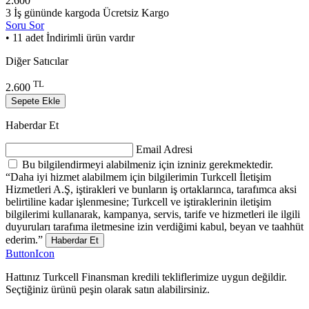
2.600
3 İş gününde kargoda
Ücretsiz Kargo
Soru Sor
• 11 adet İndirimli ürün vardır
Diğer Satıcılar
TL
2.600
Sepete Ekle
Haberdar Et
Email Adresi
Bu bilgilendirmeyi alabilmeniz için izniniz gerekmektedir.
“Daha iyi hizmet alabilmem için bilgilerimin Turkcell İletişim
Hizmetleri A.Ş, iştirakleri ve bunların iş ortaklarınca, tarafımca aksi
belirtiline kadar işlenmesine; Turkcell ve iştiraklerinin iletişim
bilgilerimi kullanarak, kampanya, servis, tarife ve hizmetleri ile ilgili
duyuruları tarafıma iletmesine izin verdiğimi kabul, beyan ve taahhüt
ederim.”
Haberdar Et
ButtonIcon
Hattınız Turkcell Finansman kredili tekliflerimize uygun değildir.
Seçtiğiniz ürünü peşin olarak satın alabilirsiniz.