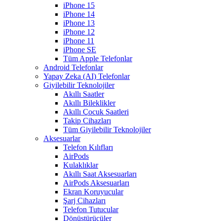
iPhone 15
iPhone 14
iPhone 13
iPhone 12
iPhone 11
iPhone SE
Tüm Apple Telefonlar
Android Telefonlar
Yapay Zeka (AI) Telefonlar
Giyilebilir Teknolojiler
Akıllı Saatler
Akıllı Bileklikler
Akıllı Çocuk Saatleri
Takip Cihazları
Tüm Giyilebilir Teknolojiler
Aksesuarlar
Telefon Kılıfları
AirPods
Kulaklıklar
Akıllı Saat Aksesuarları
AirPods Aksesuarları
Ekran Koruyucular
Şarj Cihazları
Telefon Tutucular
Dönüştürücüler