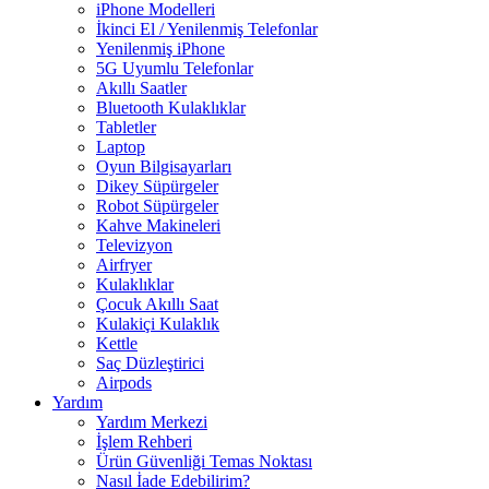
iPhone Modelleri
İkinci El / Yenilenmiş Telefonlar
Yenilenmiş iPhone
5G Uyumlu Telefonlar
Akıllı Saatler
Bluetooth Kulaklıklar
Tabletler
Laptop
Oyun Bilgisayarları
Dikey Süpürgeler
Robot Süpürgeler
Kahve Makineleri
Televizyon
Airfryer
Kulaklıklar
Çocuk Akıllı Saat
Kulakiçi Kulaklık
Kettle
Saç Düzleştirici
Airpods
Yardım
Yardım Merkezi
İşlem Rehberi
Ürün Güvenliği Temas Noktası
Nasıl İade Edebilirim?