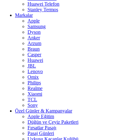
Huawei Telefon
Stanley Termos
Markalar
Apple
Samsung
Dyson
Anker
Arzum
Braun
Casper
Huawei
JBL
Lenovo
Omix
Philips
Realme
Xiaomi
TCL
Sony
Özel Günler & Kampanyalar
Apple Eğitim
Düğün ve Çeyiz Paketleri
Fırsatlar Pasajı
Pasaj Günleri
Uykusu Kaçanlar Kulübü