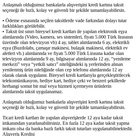
Anlaşmalı olduğumuz bankalarla alışverişini kredi kartına taksit
seçeneği ile hızlı, kolay ve güvenli bir şekilde tamamlayabilirsin.
• Ödeme esnasında seçilen taksitlerde vade farkından dolayı tutar
farklılıkları görülebilir.
• Taksit üst sınırı bireysel kredi kartları ile yapılan elektronik eşya
alımlarında (Video, kamera, ses sistemleri, fiyatı 5.000 Türk lirasının
üzerinde olan televizyon vb) 4 ay, tablet alımlarında 6 ay, elektrikli
eşya (Buzdolabı, çamaşır makinesi, bulaşık makinesi, elektrikli ev
aletleri vb.) alımlarında ve fiyatı 5.000 Türk Lirasına kadar olan
televizyon alımlarında 9 ay, bilgisayar alımlarında 12 ay, “yenileme
merkezi” veya “yetkili satıcı” niteliğindeki iş yerlerinden alınan
yenilenmiş ürün niteliğinde olan cep telefonu alımlarında 12 ay
olarak olarak uygulanır. Bireysel kredi kartlarıyla gerçekleştirilecek
telekomünikasyon, hediye kart, hediye çeki ve benzeri şekillerde
herhangi somut bir mal veya hizmeti içermeyen ürünlerin
alımlarında taksit uygulanamaz.
Anlaşmalı olduğumuz bankalarla alışverişini kredi kartına taksit
seçeneği ile hızlı, kolay ve güvenli bir şekilde tamamlayabilirsin.
Ticari kredi kartları ile yapılan alışverişlerde 12 aya kadar taksit
imkanından yararlanabilirsiniz. En fazla 12 aya kadar taksit yapma
imkanı olsa da banka bazlı farklı taksit tutarları uygulanabilmektedir.
Alışveriş Kredisi