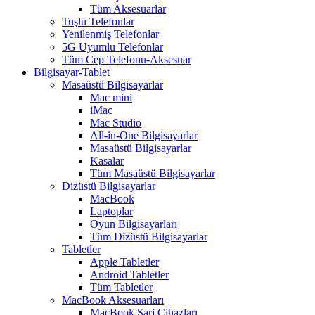
Tüm Aksesuarlar
Tuşlu Telefonlar
Yenilenmiş Telefonlar
5G Uyumlu Telefonlar
Tüm Cep Telefonu-Aksesuar
Bilgisayar-Tablet
Masaüstü Bilgisayarlar
Mac mini
iMac
Mac Studio
All-in-One Bilgisayarlar
Masaüstü Bilgisayarlar
Kasalar
Tüm Masaüstü Bilgisayarlar
Dizüstü Bilgisayarlar
MacBook
Laptoplar
Oyun Bilgisayarları
Tüm Dizüstü Bilgisayarlar
Tabletler
Apple Tabletler
Android Tabletler
Tüm Tabletler
MacBook Aksesuarları
MacBook Şarj Cihazları