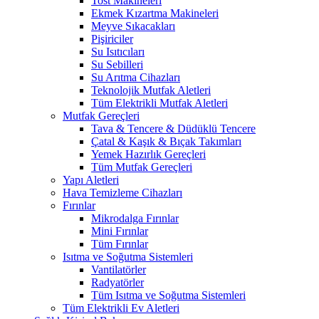
Tost Makineleri
Ekmek Kızartma Makineleri
Meyve Sıkacakları
Pişiriciler
Su Isıtıcıları
Su Sebilleri
Su Arıtma Cihazları
Teknolojik Mutfak Aletleri
Tüm Elektrikli Mutfak Aletleri
Mutfak Gereçleri
Tava & Tencere & Düdüklü Tencere
Çatal & Kaşık & Bıçak Takımları
Yemek Hazırlık Gereçleri
Tüm Mutfak Gereçleri
Yapı Aletleri
Hava Temizleme Cihazları
Fırınlar
Mikrodalga Fırınlar
Mini Fırınlar
Tüm Fırınlar
Isıtma ve Soğutma Sistemleri
Vantilatörler
Radyatörler
Tüm Isıtma ve Soğutma Sistemleri
Tüm Elektrikli Ev Aletleri