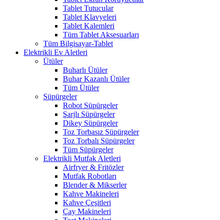
Tablet Tutucular
Tablet Klavyeleri
Tablet Kalemleri
Tüm Tablet Aksesuarları
Tüm Bilgisayar-Tablet
Elektrikli Ev Aletleri
Ütüler
Buharlı Ütüler
Buhar Kazanlı Ütüler
Tüm Ütüler
Süpürgeler
Robot Süpürgeler
Şarjlı Süpürgeler
Dikey Süpürgeler
Toz Torbasız Süpürgeler
Toz Torbalı Süpürgeler
Tüm Süpürgeler
Elektrikli Mutfak Aletleri
Airfryer & Fritözler
Mutfak Robotları
Blender & Mikserler
Kahve Makineleri
Kahve Çeşitleri
Çay Makineleri