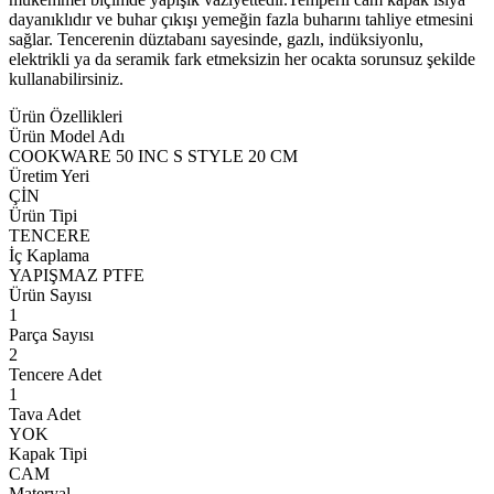
dayanıklıdır ve buhar çıkışı yemeğin fazla buharını tahliye etmesini
sağlar. Tencerenin düztabanı sayesinde, gazlı, indüksiyonlu,
elektrikli ya da seramik fark etmeksizin her ocakta sorunsuz şekilde
kullanabilirsiniz.
Ürün Özellikleri
Ürün Model Adı
COOKWARE 50 INC S STYLE 20 CM
Üretim Yeri
ÇİN
Ürün Tipi
TENCERE
İç Kaplama
YAPIŞMAZ PTFE
Ürün Sayısı
1
Parça Sayısı
2
Tencere Adet
1
Tava Adet
YOK
Kapak Tipi
CAM
Materyal