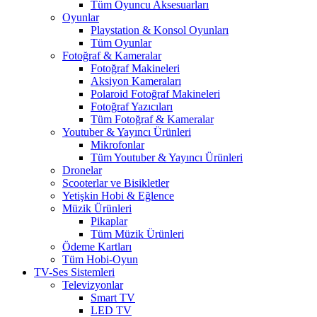
Tüm Oyuncu Aksesuarları
Oyunlar
Playstation & Konsol Oyunları
Tüm Oyunlar
Fotoğraf & Kameralar
Fotoğraf Makineleri
Aksiyon Kameraları
Polaroid Fotoğraf Makineleri
Fotoğraf Yazıcıları
Tüm Fotoğraf & Kameralar
Youtuber & Yayıncı Ürünleri
Mikrofonlar
Tüm Youtuber & Yayıncı Ürünleri
Dronelar
Scooterlar ve Bisikletler
Yetişkin Hobi & Eğlence
Müzik Ürünleri
Pikaplar
Tüm Müzik Ürünleri
Ödeme Kartları
Tüm Hobi-Oyun
TV-Ses Sistemleri
Televizyonlar
Smart TV
LED TV