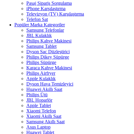
Pasaj Sipariş Sorgulama
iPhone Karşılaştırma
Televizyon (TV) Karşılaştırma
Telefon Sat
Popüler Marka Kategoriler
Samsung Telefonlar
JBL Kulaklık
Philips Kahve Makinesi
Samsung Tablet
Dyson Saç Düzleştirici
Philips Dikey Süpürge
Philips Süpürge
Karaca Kahve Makinesi
Philips Airfryer
Apple Kulaklık
Dyson Hava Temizleyici
Huawei Akıllı Saat
Philips Ütü
JBL Hoparlör
Apple Tablet
Xiaomi Telefon
Xiaomi Akıllı Saat
Samsung Akıllı Saat
Asus Laptop
Huawei Tablet