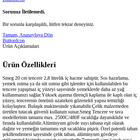
Sorunuz İletilemedi.
Bir sorunla karşılaşıldı, lütfen tekrar deneyiniz.
Tamam, Anasayfaya Dön
ButtonIcon
Ürün Açıklamaları
Ürün Özellikleri
Smeg 20 cm tencere 2,8 litrelik iç hacme sahiptir. Sos hazırlama,
yemek ısıtma ya da süt ısıtma gibi işlemler için kullanılabilen bu
tencere yapışmaz iç yüzeyi sayesinde yemeklerde daha az yağ
kullanmanızı sağlar.Yüksek aşınma dirençli kaplama ile kaplı olan iç
yüzey, tencerenin ömrünü uzatırken gözenekli yapısı temizliği
kolaylaştırır. Bulaşık makinesinde yıkanabilir.Çelik malzemeden
üretilen tutacak güvenli kullanım sunar.Smeg Tencere ve tava
modellerinin tamamı max. 2500C/480F sıcaklığa dayanıklıdır ve
fırında kullanılabilir.Alüminyum gövde ısıyı tabana eşit olarak
dağıtır ve yemeğin tamamını eşit sıcaklıkta pişirir. Özel patentli taban
şekillendirmesi sayesinde çelik taban, alüminyum gövdeye
mükemmel biçimde yapışık vaziyettedir.Temperli cam kapak ısıya