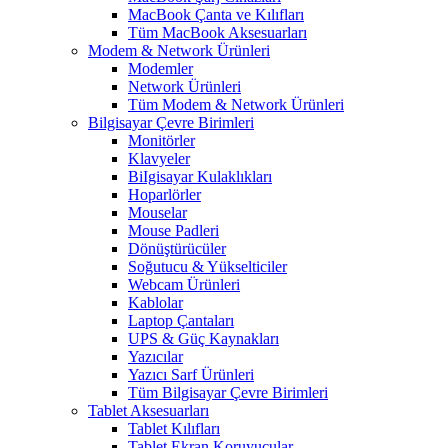
MacBook Çanta ve Kılıfları
Tüm MacBook Aksesuarları
Modem & Network Ürünleri
Modemler
Network Ürünleri
Tüm Modem & Network Ürünleri
Bilgisayar Çevre Birimleri
Monitörler
Klavyeler
BiIgisayar Kulaklıkları
Hoparlörler
Mouselar
Mouse Padleri
Dönüştürücüler
Soğutucu & Yükselticiler
Webcam Ürünleri
Kablolar
Laptop Çantaları
UPS & Güç Kaynakları
Yazıcılar
Yazıcı Sarf Ürünleri
Tüm Bilgisayar Çevre Birimleri
Tablet Aksesuarları
Tablet Kılıfları
Tablet Ekran Koruyucular