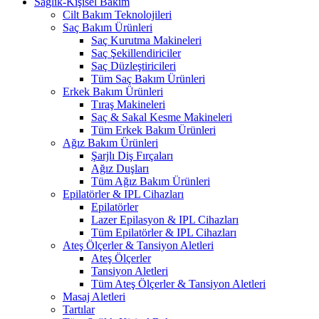
Sağlık-Kişisel Bakım
Cilt Bakım Teknolojileri
Saç Bakım Ürünleri
Saç Kurutma Makineleri
Saç Şekillendiriciler
Saç Düzleştiricileri
Tüm Saç Bakım Ürünleri
Erkek Bakım Ürünleri
Tıraş Makineleri
Saç & Sakal Kesme Makineleri
Tüm Erkek Bakım Ürünleri
Ağız Bakım Ürünleri
Şarjlı Diş Fırçaları
Ağız Duşları
Tüm Ağız Bakım Ürünleri
Epilatörler & IPL Cihazları
Epilatörler
Lazer Epilasyon & IPL Cihazları
Tüm Epilatörler & IPL Cihazları
Ateş Ölçerler & Tansiyon Aletleri
Ateş Ölçerler
Tansiyon Aletleri
Tüm Ateş Ölçerler & Tansiyon Aletleri
Masaj Aletleri
Tartılar