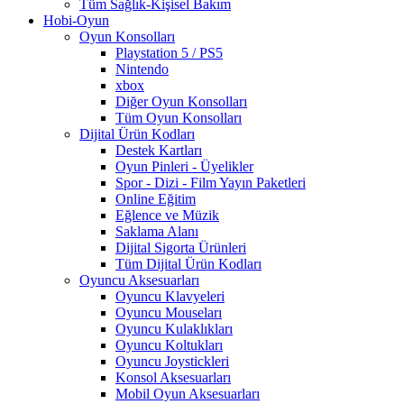
Tüm Sağlık-Kişisel Bakım
Hobi-Oyun
Oyun Konsolları
Playstation 5 / PS5
Nintendo
xbox
Diğer Oyun Konsolları
Tüm Oyun Konsolları
Dijital Ürün Kodları
Destek Kartları
Oyun Pinleri - Üyelikler
Spor - Dizi - Film Yayın Paketleri
Online Eğitim
Eğlence ve Müzik
Saklama Alanı
Dijital Sigorta Ürünleri
Tüm Dijital Ürün Kodları
Oyuncu Aksesuarları
Oyuncu Klavyeleri
Oyuncu Mouseları
Oyuncu Kulaklıkları
Oyuncu Koltukları
Oyuncu Joystickleri
Konsol Aksesuarları
Mobil Oyun Aksesuarları