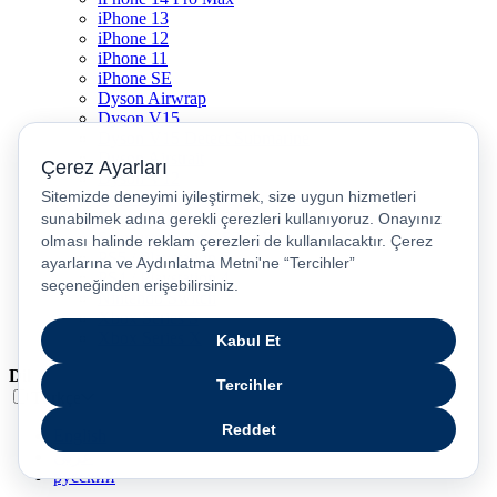
iPhone 13
iPhone 12
iPhone 11
iPhone SE
Dyson Airwrap
Dyson V15
Dyson V15 Detect Submarine
Dyson Airstrait
Dyson V12
Dyson V8
Samsung Galaxy S25
Samsung Galaxy S25 Ultra
PS5 / Playstation 5
PS4 / Playstation 4
Nintendo Switch
Xbox Series S
Xbox Series X
Dil
Türkçe
English
عربى
русский