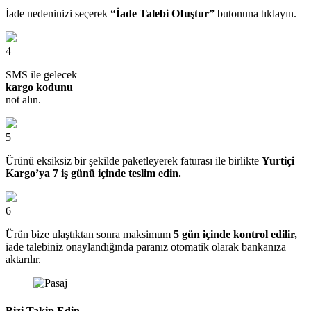
İade nedeninizi seçerek
“İade Talebi OIuştur”
butonuna tıklayın.
4
SMS ile gelecek
kargo kodunu
not alın.
5
Ürünü eksiksiz bir şekilde paketleyerek faturası ile birlikte
Yurtiçi
Kargo’ya 7 iş günü içinde teslim edin.
6
Ürün bize ulaştıktan sonra maksimum
5 gün içinde kontrol edilir,
iade talebiniz onaylandığında paranız otomatik olarak bankanıza
aktarılır.
Bizi Takip Edin