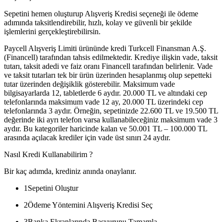
Sepetini hemen oluşturup Alışveriş Kredisi seçeneği ile ödeme
adımında taksitlendirebilir, hızlı, kolay ve güvenli bir şekilde
işlemlerini gerçekleştirebilirsin.
Paycell Alışveriş Limiti ürününde kredi Turkcell Finansman A.Ş.
(Financell) tarafından tahsis edilmektedir. Krediye ilişkin vade, taksit
tutarı, taksit adedi ve faiz oranı Financell tarafından belirlenir. Vade
ve taksit tutarları tek bir ürün üzerinden hesaplanmış olup sepetteki
tutar üzerinden değişiklik gösterebilir. Maksimum vade
bilgisayarlarda 12, tabletlerde 6 aydır. 20.000 TL ve altındaki cep
telefonlarında maksimum vade 12 ay, 20.000 TL üzerindeki cep
telefonlarında 3 aydır. Örneğin, sepetinizde 22.600 TL ve 19.500 TL
değerinde iki ayrı telefon varsa kullanabileceğiniz maksimum vade 3
aydır. Bu kategoriler haricinde kalan ve 50.001 TL – 100.000 TL
arasında açılacak krediler için vade üst sınırı 24 aydır.
Nasıl Kredi Kullanabilirim ?
Bir kaç adımda, krediniz anında onaylanır.
1
Sepetini Oluştur
2
Ödeme Yöntemini Alışveriş Kredisi Seç
3
Banka Ekranlarında Başvurunu Tamamla