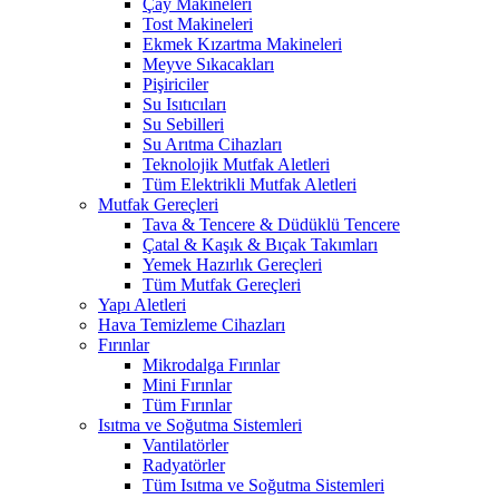
Çay Makineleri
Tost Makineleri
Ekmek Kızartma Makineleri
Meyve Sıkacakları
Pişiriciler
Su Isıtıcıları
Su Sebilleri
Su Arıtma Cihazları
Teknolojik Mutfak Aletleri
Tüm Elektrikli Mutfak Aletleri
Mutfak Gereçleri
Tava & Tencere & Düdüklü Tencere
Çatal & Kaşık & Bıçak Takımları
Yemek Hazırlık Gereçleri
Tüm Mutfak Gereçleri
Yapı Aletleri
Hava Temizleme Cihazları
Fırınlar
Mikrodalga Fırınlar
Mini Fırınlar
Tüm Fırınlar
Isıtma ve Soğutma Sistemleri
Vantilatörler
Radyatörler
Tüm Isıtma ve Soğutma Sistemleri