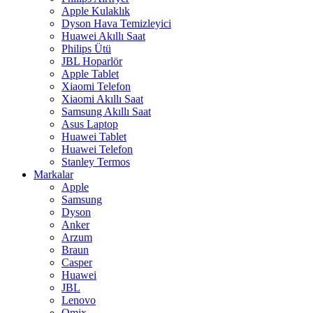
Apple Kulaklık
Dyson Hava Temizleyici
Huawei Akıllı Saat
Philips Ütü
JBL Hoparlör
Apple Tablet
Xiaomi Telefon
Xiaomi Akıllı Saat
Samsung Akıllı Saat
Asus Laptop
Huawei Tablet
Huawei Telefon
Stanley Termos
Markalar
Apple
Samsung
Dyson
Anker
Arzum
Braun
Casper
Huawei
JBL
Lenovo
Omix