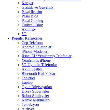
Kariyer
Gizlilik ve Güvenlik
Pasaj İletişim
Pasaj Blog
Pasaj Gaming
Turkcell Blog
Akıllı Ev
5G
Popüler Kategoriler
Cep Telefonu
Android Telefonlar
iPhone Modelleri
İkinci El / Yenilenmiş Telefonlar
Yenilenmiş iPhone
5G Uyumlu Telefonlar
Akıllı Saatler
Bluetooth Kulaklıklar
Tabletler
Laptop
Oyun Bilgisayarları
Dikey Süpürgeler
Robot Süpürgeler
Kahve Makineleri
Televizyon
Airfryer