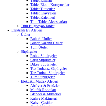
Tablet Kılıfları
Tablet Ekran Koruyucular
Tablet Tutucular
Tablet Klavyeleri
Tablet Kalemleri
Tüm Tablet Aksesuarları
Tüm Bilgisayar-Tablet
Elektrikli Ev Aletleri
Ütüler
Buharlı Ütüler
Buhar Kazanlı Ütüler
Tüm Ütüler
Süpürgeler
Robot Süpürgeler
Şarjlı Süpürgeler
Dikey Süpürgeler
Toz Torbasız Süpürgeler
Toz Torbalı Süpürgeler
Tüm Süpürgeler
Elektrikli Mutfak Aletleri
Airfryer & Fritözler
Mutfak Robotları
Blender & Mikserler
Kahve Makineleri
Kahve Çeşitleri