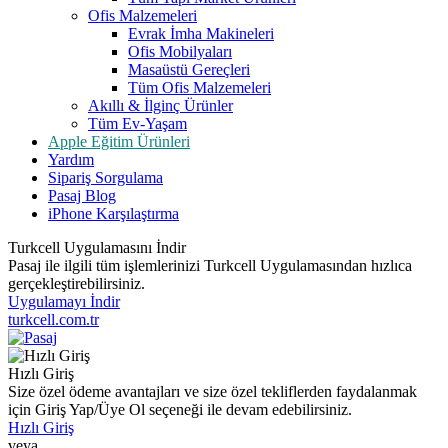
Ofis Malzemeleri
Evrak İmha Makineleri
Ofis Mobilyaları
Masaüstü Gereçleri
Tüm Ofis Malzemeleri
Akıllı & İlginç Ürünler
Tüm Ev-Yaşam
Apple Eğitim Ürünleri
Yardım
Sipariş Sorgulama
Pasaj Blog
iPhone Karşılaştırma
Turkcell Uygulamasını İndir
Pasaj ile ilgili tüm işlemlerinizi Turkcell Uygulamasından hızlıca
gerçekleştirebilirsiniz.
Uygulamayı İndir
turkcell.com.tr
Hızlı Giriş
Size özel ödeme avantajları ve size özel tekliflerden faydalanmak
için Giriş Yap/Üye Ol seçeneği ile devam edebilirsiniz.
Hızlı Giriş
veya