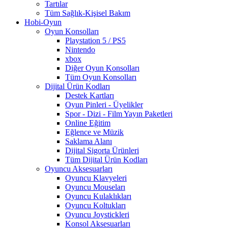
Tartılar
Tüm Sağlık-Kişisel Bakım
Hobi-Oyun
Oyun Konsolları
Playstation 5 / PS5
Nintendo
xbox
Diğer Oyun Konsolları
Tüm Oyun Konsolları
Dijital Ürün Kodları
Destek Kartları
Oyun Pinleri - Üyelikler
Spor - Dizi - Film Yayın Paketleri
Online Eğitim
Eğlence ve Müzik
Saklama Alanı
Dijital Sigorta Ürünleri
Tüm Dijital Ürün Kodları
Oyuncu Aksesuarları
Oyuncu Klavyeleri
Oyuncu Mouseları
Oyuncu Kulaklıkları
Oyuncu Koltukları
Oyuncu Joystickleri
Konsol Aksesuarları