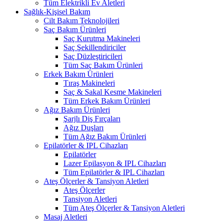
Tüm Elektrikli Ev Aletleri
Sağlık-Kişisel Bakım
Cilt Bakım Teknolojileri
Saç Bakım Ürünleri
Saç Kurutma Makineleri
Saç Şekillendiriciler
Saç Düzleştiricileri
Tüm Saç Bakım Ürünleri
Erkek Bakım Ürünleri
Tıraş Makineleri
Saç & Sakal Kesme Makineleri
Tüm Erkek Bakım Ürünleri
Ağız Bakım Ürünleri
Şarjlı Diş Fırçaları
Ağız Duşları
Tüm Ağız Bakım Ürünleri
Epilatörler & IPL Cihazları
Epilatörler
Lazer Epilasyon & IPL Cihazları
Tüm Epilatörler & IPL Cihazları
Ateş Ölçerler & Tansiyon Aletleri
Ateş Ölçerler
Tansiyon Aletleri
Tüm Ateş Ölçerler & Tansiyon Aletleri
Masaj Aletleri