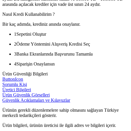
arasında açılacak krediler için vade üst sınırı 24 aydır.
Nasıl Kredi Kullanabilirim ?
Bir kaç adımda, krediniz anında onaylanır.
1
Sepetini Oluştur
2
Ödeme Yöntemini Alışveriş Kredisi Seç
3
Banka Ekranlarında Başvurunu Tamamla
4
Siparişin Onaylansın
Ürün Güvenliği Bilgileri
ButtonIcon
Sorumlu Kişi
Üretici Bilgileri
Ürün Güvenlik Görselleri
Güvenlik Açıklamaları ve Kılavuzlar
Ürünün gerekli düzenlemelere sahip olmasını sağlayan Türkiye
merkezli tedarikçileri gösterir.
Ürün bilgileri, ürünün üreticisi ile ilgili adres ve bilgileri içerir.