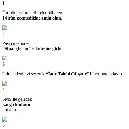
1
Ürünün teslim tarihinden itibaren
14 gün geçmediğine emin olun.
2
Pasaj üzerinde
“Siparişlerim” sekmesine girin
3
İade nedeninizi seçerek
“İade Talebi OIuştur”
butonuna tıklayın.
4
SMS ile gelecek
kargo kodunu
not alın.
5