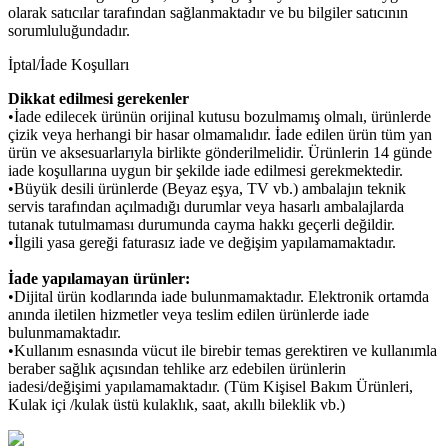
olarak satıcılar tarafından sağlanmaktadır ve bu bilgiler satıcının
sorumluluğundadır.
İptal/İade Koşulları
Dikkat edilmesi gerekenler
•İade edilecek ürünün orijinal kutusu bozulmamış olmalı, ürünlerde
çizik veya herhangi bir hasar olmamalıdır. İade edilen ürün tüm yan
ürün ve aksesuarlarıyla birlikte gönderilmelidir. Ürünlerin 14 günde
iade koşullarına uygun bir şekilde iade edilmesi gerekmektedir.
•Büyük desili ürünlerde (Beyaz eşya, TV vb.) ambalajın teknik
servis tarafından açılmadığı durumlar veya hasarlı ambalajlarda
tutanak tutulmaması durumunda cayma hakkı geçerli değildir.
•İlgili yasa gereği faturasız iade ve değişim yapılamamaktadır.
İade yapılamayan ürünler:
•Dijital ürün kodlarında iade bulunmamaktadır. Elektronik ortamda
anında iletilen hizmetler veya teslim edilen ürünlerde iade
bulunmamaktadır.
•Kullanım esnasında vücut ile birebir temas gerektiren ve kullanımla
beraber sağlık açısından tehlike arz edebilen ürünlerin
iadesi/değişimi yapılamamaktadır. (Tüm Kişisel Bakım Ürünleri,
Kulak içi /kulak üstü kulaklık, saat, akıllı bileklik vb.)