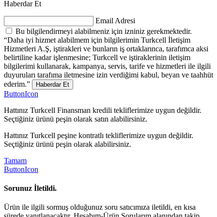
Haberdar Et
Email Adresi
Bu bilgilendirmeyi alabilmeniz için izniniz gerekmektedir.
“Daha iyi hizmet alabilmem için bilgilerimin Turkcell İletişim
Hizmetleri A.Ş, iştirakleri ve bunların iş ortaklarınca, tarafımca aksi
belirtiline kadar işlenmesine; Turkcell ve iştiraklerinin iletişim
bilgilerimi kullanarak, kampanya, servis, tarife ve hizmetleri ile ilgili
duyuruları tarafıma iletmesine izin verdiğimi kabul, beyan ve taahhüt
ederim.”
Haberdar Et
ButtonIcon
Hattınız Turkcell Finansman kredili tekliflerimize uygun değildir.
Seçtiğiniz ürünü peşin olarak satın alabilirsiniz.
Hattınız Turkcell peşine kontratlı tekliflerimize uygun değildir.
Seçtiğiniz ürünü peşin olarak alabilirsiniz.
Tamam
ButtonIcon
Sorunuz İletildi.
Ürün ile ilgili sormuş olduğunuz soru satıcımıza iletildi, en kısa
sürede yanıtlanacaktır. Hesabım-Ürün Sorularım alanından takip