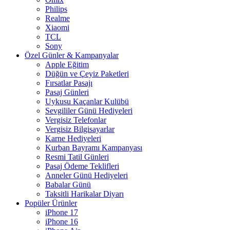
Philips
Realme
Xiaomi
TCL
Sony
Özel Günler & Kampanyalar
Apple Eğitim
Düğün ve Çeyiz Paketleri
Fırsatlar Pasajı
Pasaj Günleri
Uykusu Kaçanlar Kulübü
Sevgililer Günü Hediyeleri
Vergisiz Telefonlar
Vergisiz Bilgisayarlar
Karne Hediyeleri
Kurban Bayramı Kampanyası
Resmi Tatil Günleri
Pasaj Ödeme Teklifleri
Anneler Günü Hediyeleri
Babalar Günü
Taksitli Harikalar Diyarı
Popüler Ürünler
iPhone 17
iPhone 16