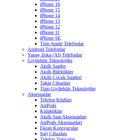
iPhone 16
iPhone 15
iPhone 14
iPhone 13
iPhone 12
iPhone 11
iPhone SE
Tüm Apple Telefonlar
Android Telefonlar
Yapay Zeka (AI) Telefonlar
Giyilebilir Teknolojiler
Akıllı Saatler
Akıllı Bileklikler
Akıllı Çocuk Saatleri
Takip Cihazları
Tüm Giyilebilir Teknolojiler
Aksesuarlar
Telefon Kılıfları
AirPods
Kulaklıklar
Akıllı Saat Aksesuarları
AirPods Aksesuarları
Ekran Koruyucular
Şarj Cihazları
Telefon Tutucular