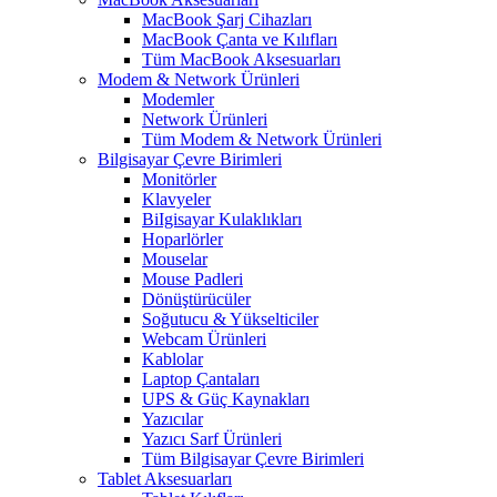
MacBook Şarj Cihazları
MacBook Çanta ve Kılıfları
Tüm MacBook Aksesuarları
Modem & Network Ürünleri
Modemler
Network Ürünleri
Tüm Modem & Network Ürünleri
Bilgisayar Çevre Birimleri
Monitörler
Klavyeler
BiIgisayar Kulaklıkları
Hoparlörler
Mouselar
Mouse Padleri
Dönüştürücüler
Soğutucu & Yükselticiler
Webcam Ürünleri
Kablolar
Laptop Çantaları
UPS & Güç Kaynakları
Yazıcılar
Yazıcı Sarf Ürünleri
Tüm Bilgisayar Çevre Birimleri
Tablet Aksesuarları