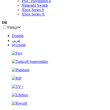
PS4 / Playstation 4
Nintendo Switch
Xbox Series S
Xbox Series X
Dil
Türkçe
English
عربى
русский