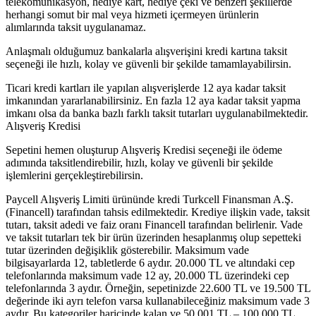
telekomünikasyon, hediye kart, hediye çeki ve benzeri şekillerde
herhangi somut bir mal veya hizmeti içermeyen ürünlerin
alımlarında taksit uygulanamaz.
Anlaşmalı olduğumuz bankalarla alışverişini kredi kartına taksit
seçeneği ile hızlı, kolay ve güvenli bir şekilde tamamlayabilirsin.
Ticari kredi kartları ile yapılan alışverişlerde 12 aya kadar taksit
imkanından yararlanabilirsiniz. En fazla 12 aya kadar taksit yapma
imkanı olsa da banka bazlı farklı taksit tutarları uygulanabilmektedir.
Alışveriş Kredisi
Sepetini hemen oluşturup Alışveriş Kredisi seçeneği ile ödeme
adımında taksitlendirebilir, hızlı, kolay ve güvenli bir şekilde
işlemlerini gerçekleştirebilirsin.
Paycell Alışveriş Limiti ürününde kredi Turkcell Finansman A.Ş.
(Financell) tarafından tahsis edilmektedir. Krediye ilişkin vade, taksit
tutarı, taksit adedi ve faiz oranı Financell tarafından belirlenir. Vade
ve taksit tutarları tek bir ürün üzerinden hesaplanmış olup sepetteki
tutar üzerinden değişiklik gösterebilir. Maksimum vade
bilgisayarlarda 12, tabletlerde 6 aydır. 20.000 TL ve altındaki cep
telefonlarında maksimum vade 12 ay, 20.000 TL üzerindeki cep
telefonlarında 3 aydır. Örneğin, sepetinizde 22.600 TL ve 19.500 TL
değerinde iki ayrı telefon varsa kullanabileceğiniz maksimum vade 3
aydır. Bu kategoriler haricinde kalan ve 50.001 TL – 100.000 TL