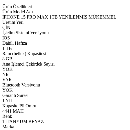
Ürün Özellikleri
Ürün Model Adı
İPHONE 15 PRO MAX 1TB YENİLENMİŞ MÜKEMMEL
Üretim Yeri
ÇİN
İşletim Sistemi Versiyonu
IOS
Dahili Hafıza
1 TB
Ram (bellek) Kapasitesi
8 GB
Ana İşlemci Çekirdek Sayısı
YOK
Nfc
VAR
Bluetooth Versiyonu
YOK
Garanti Süresi
1 YIL
Kapasite Pil Omru
4441 MAH
Renk
TİTANYUM BEYAZ
Marka