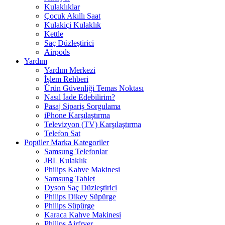
Kulaklıklar
Çocuk Akıllı Saat
Kulakiçi Kulaklık
Kettle
Saç Düzleştirici
Airpods
Yardım
Yardım Merkezi
İşlem Rehberi
Ürün Güvenliği Temas Noktası
Nasıl İade Edebilirim?
Pasaj Sipariş Sorgulama
iPhone Karşılaştırma
Televizyon (TV) Karşılaştırma
Telefon Sat
Popüler Marka Kategoriler
Samsung Telefonlar
JBL Kulaklık
Philips Kahve Makinesi
Samsung Tablet
Dyson Saç Düzleştirici
Philips Dikey Süpürge
Philips Süpürge
Karaca Kahve Makinesi
Philips Airfryer