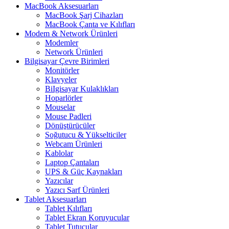
MacBook Aksesuarları
MacBook Şarj Cihazları
MacBook Çanta ve Kılıfları
Modem & Network Ürünleri
Modemler
Network Ürünleri
Bilgisayar Çevre Birimleri
Monitörler
Klavyeler
BiIgisayar Kulaklıkları
Hoparlörler
Mouselar
Mouse Padleri
Dönüştürücüler
Soğutucu & Yükselticiler
Webcam Ürünleri
Kablolar
Laptop Çantaları
UPS & Güç Kaynakları
Yazıcılar
Yazıcı Sarf Ürünleri
Tablet Aksesuarları
Tablet Kılıfları
Tablet Ekran Koruyucular
Tablet Tutucular