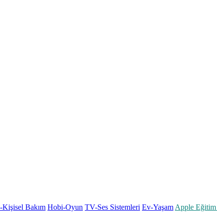
k-Kişisel Bakım
Hobi-Oyun
TV-Ses Sistemleri
Ev-Yaşam
Apple Eğitim