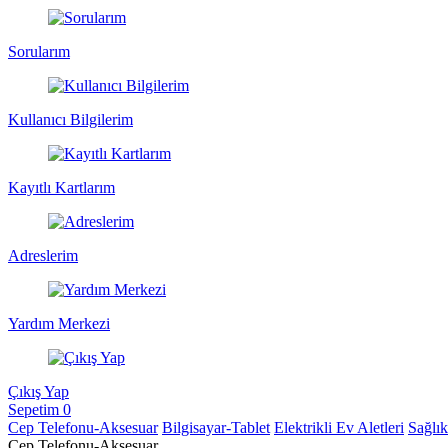
Sorularım
Kullanıcı Bilgilerim
Kayıtlı Kartlarım
Adreslerim
Yardım Merkezi
Çıkış Yap
Sepetim
0
Cep Telefonu-Aksesuar
Bilgisayar-Tablet
Elektrikli Ev Aletleri
Sağlı
Cep Telefonu-Aksesuar