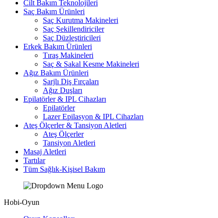
Cilt Bakım Teknolojileri
Saç Bakım Ürünleri
Saç Kurutma Makineleri
Saç Şekillendiriciler
Saç Düzleştiricileri
Erkek Bakım Ürünleri
Tıraş Makineleri
Saç & Sakal Kesme Makineleri
Ağız Bakım Ürünleri
Şarjlı Diş Fırçaları
Ağız Duşları
Epilatörler & IPL Cihazları
Epilatörler
Lazer Epilasyon & IPL Cihazları
Ateş Ölçerler & Tansiyon Aletleri
Ateş Ölçerler
Tansiyon Aletleri
Masaj Aletleri
Tartılar
Tüm Sağlık-Kişisel Bakım
Hobi-Oyun