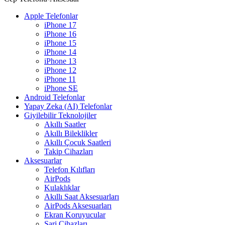
Apple Telefonlar
iPhone 17
iPhone 16
iPhone 15
iPhone 14
iPhone 13
iPhone 12
iPhone 11
iPhone SE
Android Telefonlar
Yapay Zeka (AI) Telefonlar
Giyilebilir Teknolojiler
Akıllı Saatler
Akıllı Bileklikler
Akıllı Çocuk Saatleri
Takip Cihazları
Aksesuarlar
Telefon Kılıfları
AirPods
Kulaklıklar
Akıllı Saat Aksesuarları
AirPods Aksesuarları
Ekran Koruyucular
Şarj Cihazları