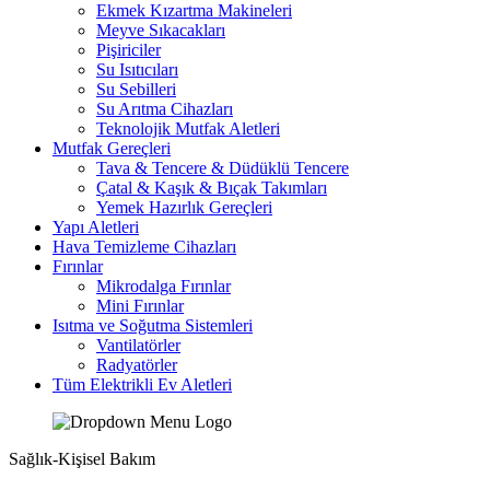
Ekmek Kızartma Makineleri
Meyve Sıkacakları
Pişiriciler
Su Isıtıcıları
Su Sebilleri
Su Arıtma Cihazları
Teknolojik Mutfak Aletleri
Mutfak Gereçleri
Tava & Tencere & Düdüklü Tencere
Çatal & Kaşık & Bıçak Takımları
Yemek Hazırlık Gereçleri
Yapı Aletleri
Hava Temizleme Cihazları
Fırınlar
Mikrodalga Fırınlar
Mini Fırınlar
Isıtma ve Soğutma Sistemleri
Vantilatörler
Radyatörler
Tüm Elektrikli Ev Aletleri
Sağlık-Kişisel Bakım