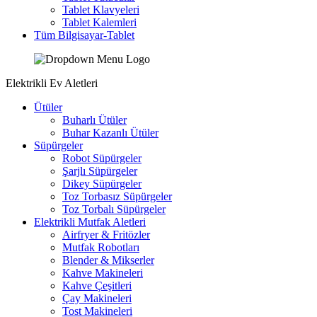
Tablet Klavyeleri
Tablet Kalemleri
Tüm Bilgisayar-Tablet
Elektrikli Ev Aletleri
Ütüler
Buharlı Ütüler
Buhar Kazanlı Ütüler
Süpürgeler
Robot Süpürgeler
Şarjlı Süpürgeler
Dikey Süpürgeler
Toz Torbasız Süpürgeler
Toz Torbalı Süpürgeler
Elektrikli Mutfak Aletleri
Airfryer & Fritözler
Mutfak Robotları
Blender & Mikserler
Kahve Makineleri
Kahve Çeşitleri
Çay Makineleri
Tost Makineleri