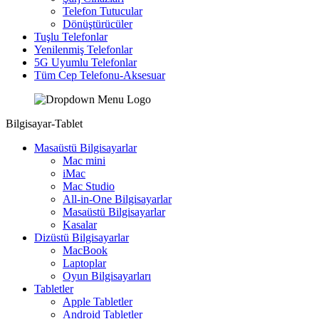
Telefon Tutucular
Dönüştürücüler
Tuşlu Telefonlar
Yenilenmiş Telefonlar
5G Uyumlu Telefonlar
Tüm Cep Telefonu-Aksesuar
Bilgisayar-Tablet
Masaüstü Bilgisayarlar
Mac mini
iMac
Mac Studio
All-in-One Bilgisayarlar
Masaüstü Bilgisayarlar
Kasalar
Dizüstü Bilgisayarlar
MacBook
Laptoplar
Oyun Bilgisayarları
Tabletler
Apple Tabletler
Android Tabletler