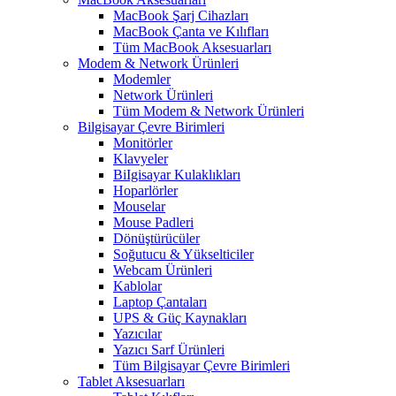
MacBook Şarj Cihazları
MacBook Çanta ve Kılıfları
Tüm MacBook Aksesuarları
Modem & Network Ürünleri
Modemler
Network Ürünleri
Tüm Modem & Network Ürünleri
Bilgisayar Çevre Birimleri
Monitörler
Klavyeler
BiIgisayar Kulaklıkları
Hoparlörler
Mouselar
Mouse Padleri
Dönüştürücüler
Soğutucu & Yükselticiler
Webcam Ürünleri
Kablolar
Laptop Çantaları
UPS & Güç Kaynakları
Yazıcılar
Yazıcı Sarf Ürünleri
Tüm Bilgisayar Çevre Birimleri
Tablet Aksesuarları