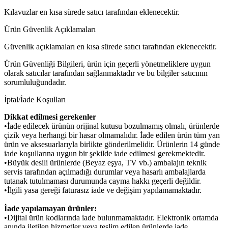
Kılavuzlar en kısa sürede satıcı tarafından eklenecektir.
Ürün Güvenlik Açıklamaları
Güvenlik açıklamaları en kısa sürede satıcı tarafından eklenecektir.
Ürün Güvenliği Bilgileri, ürün için geçerli yönetmeliklere uygun
olarak satıcılar tarafından sağlanmaktadır ve bu bilgiler satıcının
sorumluluğundadır.
İptal/İade Koşulları
Dikkat edilmesi gerekenler
•İade edilecek ürünün orijinal kutusu bozulmamış olmalı, ürünlerde
çizik veya herhangi bir hasar olmamalıdır. İade edilen ürün tüm yan
ürün ve aksesuarlarıyla birlikte gönderilmelidir. Ürünlerin 14 günde
iade koşullarına uygun bir şekilde iade edilmesi gerekmektedir.
•Büyük desili ürünlerde (Beyaz eşya, TV vb.) ambalajın teknik
servis tarafından açılmadığı durumlar veya hasarlı ambalajlarda
tutanak tutulmaması durumunda cayma hakkı geçerli değildir.
•İlgili yasa gereği faturasız iade ve değişim yapılamamaktadır.
İade yapılamayan ürünler:
•Dijital ürün kodlarında iade bulunmamaktadır. Elektronik ortamda
anında iletilen hizmetler veya teslim edilen ürünlerde iade