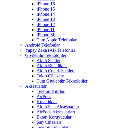
iPhone 16
iPhone 15
iPhone 14
iPhone 13
iPhone 12
iPhone 11
iPhone SE
Tüm Apple Telefonlar
Android Telefonlar
Yapay Zeka (AI) Telefonlar
Giyilebilir Teknolojiler
Akıllı Saatler
Akıllı Bileklikler
Akıllı Çocuk Saatleri
Takip Cihazları
Tüm Giyilebilir Teknolojiler
Aksesuarlar
Telefon Kılıfları
AirPods
Kulaklıklar
Akıllı Saat Aksesuarları
AirPods Aksesuarları
Ekran Koruyucular
Şarj Cihazları
Telefon Tutucular