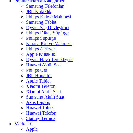
Popüler Marka Kategoriler
Samsung Telefonlar
JBL Kulaklık
Philips Kahve Makinesi
Samsung Tablet
Dyson Saç Düzleştirici
Philips Dikey Süpürge
Philips Süpürge
Karaca Kahve Makinesi
Philips Airfryer
Apple Kulaklık
Dyson Hava Temizleyici
Huawei Akıllı Saat
Philips Ütü
JBL Hoparlör
Apple Tablet
Xiaomi Telefon
Xiaomi Akıllı Saat
Samsung Akıllı Saat
Asus Laptop
Huawei Tablet
Huawei Telefon
Stanley Termos
Markalar
Apple