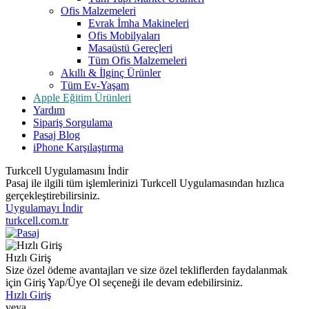
Ofis Malzemeleri
Evrak İmha Makineleri
Ofis Mobilyaları
Masaüstü Gereçleri
Tüm Ofis Malzemeleri
Akıllı & İlginç Ürünler
Tüm Ev-Yaşam
Apple Eğitim Ürünleri
Yardım
Sipariş Sorgulama
Pasaj Blog
iPhone Karşılaştırma
Turkcell Uygulamasını İndir
Pasaj ile ilgili tüm işlemlerinizi Turkcell Uygulamasından hızlıca
gerçekleştirebilirsiniz.
Uygulamayı İndir
turkcell.com.tr
Hızlı Giriş
Size özel ödeme avantajları ve size özel tekliflerden faydalanmak
için Giriş Yap/Üye Ol seçeneği ile devam edebilirsiniz.
Hızlı Giriş
veya