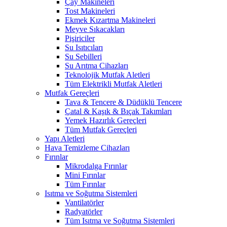
Çay Makineleri
Tost Makineleri
Ekmek Kızartma Makineleri
Meyve Sıkacakları
Pişiriciler
Su Isıtıcıları
Su Sebilleri
Su Arıtma Cihazları
Teknolojik Mutfak Aletleri
Tüm Elektrikli Mutfak Aletleri
Mutfak Gereçleri
Tava & Tencere & Düdüklü Tencere
Çatal & Kaşık & Bıçak Takımları
Yemek Hazırlık Gereçleri
Tüm Mutfak Gereçleri
Yapı Aletleri
Hava Temizleme Cihazları
Fırınlar
Mikrodalga Fırınlar
Mini Fırınlar
Tüm Fırınlar
Isıtma ve Soğutma Sistemleri
Vantilatörler
Radyatörler
Tüm Isıtma ve Soğutma Sistemleri