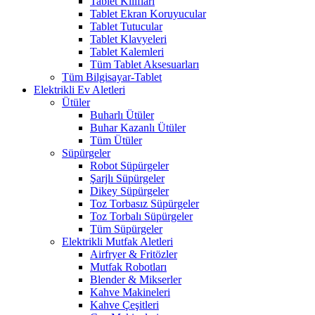
Tablet Kılıfları
Tablet Ekran Koruyucular
Tablet Tutucular
Tablet Klavyeleri
Tablet Kalemleri
Tüm Tablet Aksesuarları
Tüm Bilgisayar-Tablet
Elektrikli Ev Aletleri
Ütüler
Buharlı Ütüler
Buhar Kazanlı Ütüler
Tüm Ütüler
Süpürgeler
Robot Süpürgeler
Şarjlı Süpürgeler
Dikey Süpürgeler
Toz Torbasız Süpürgeler
Toz Torbalı Süpürgeler
Tüm Süpürgeler
Elektrikli Mutfak Aletleri
Airfryer & Fritözler
Mutfak Robotları
Blender & Mikserler
Kahve Makineleri
Kahve Çeşitleri