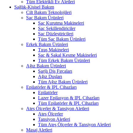
Tüm Elektrikli Ev Aletleri
Sağlık-Kişisel Bakım
Cilt Bakım Teknolojileri
Saç Bakım Ürünleri
Saç Kurutma Makineleri
Saç Şekillendiriciler
Saç Düzleştiricileri
Tüm Saç Bakım Ürünleri
Erkek Bakım Ürünleri
Tıraş Makineleri
Saç & Sakal Kesme Makineleri
Tüm Erkek Bakım Ürünleri
Ağız Bakım Ürünleri
Şarjlı Diş Fırçaları
Ağız Duşları
Tüm Ağız Bakım Ürünleri
Epilatörler & IPL Cihazları
Epilatörler
Lazer Epilasyon & IPL Cihazları
Tüm Epilatörler & IPL Cihazları
Ateş Ölçerler & Tansiyon Aletleri
Ateş Ölçerler
Tansiyon Aletleri
Tüm Ateş Ölçerler & Tansiyon Aletleri
Masaj Aletleri