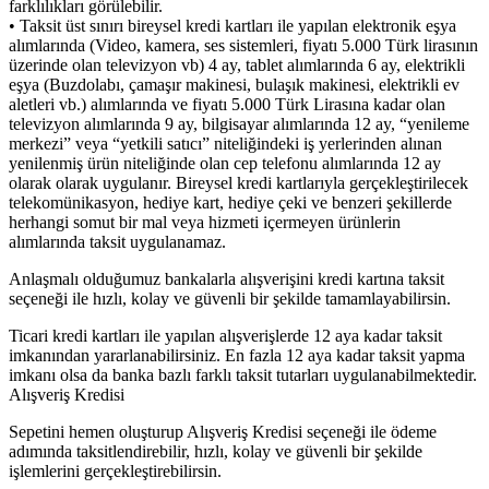
farklılıkları görülebilir.
• Taksit üst sınırı bireysel kredi kartları ile yapılan elektronik eşya
alımlarında (Video, kamera, ses sistemleri, fiyatı 5.000 Türk lirasının
üzerinde olan televizyon vb) 4 ay, tablet alımlarında 6 ay, elektrikli
eşya (Buzdolabı, çamaşır makinesi, bulaşık makinesi, elektrikli ev
aletleri vb.) alımlarında ve fiyatı 5.000 Türk Lirasına kadar olan
televizyon alımlarında 9 ay, bilgisayar alımlarında 12 ay, “yenileme
merkezi” veya “yetkili satıcı” niteliğindeki iş yerlerinden alınan
yenilenmiş ürün niteliğinde olan cep telefonu alımlarında 12 ay
olarak olarak uygulanır. Bireysel kredi kartlarıyla gerçekleştirilecek
telekomünikasyon, hediye kart, hediye çeki ve benzeri şekillerde
herhangi somut bir mal veya hizmeti içermeyen ürünlerin
alımlarında taksit uygulanamaz.
Anlaşmalı olduğumuz bankalarla alışverişini kredi kartına taksit
seçeneği ile hızlı, kolay ve güvenli bir şekilde tamamlayabilirsin.
Ticari kredi kartları ile yapılan alışverişlerde 12 aya kadar taksit
imkanından yararlanabilirsiniz. En fazla 12 aya kadar taksit yapma
imkanı olsa da banka bazlı farklı taksit tutarları uygulanabilmektedir.
Alışveriş Kredisi
Sepetini hemen oluşturup Alışveriş Kredisi seçeneği ile ödeme
adımında taksitlendirebilir, hızlı, kolay ve güvenli bir şekilde
işlemlerini gerçekleştirebilirsin.