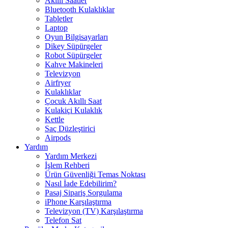
Akıllı Saatler
Bluetooth Kulaklıklar
Tabletler
Laptop
Oyun Bilgisayarları
Dikey Süpürgeler
Robot Süpürgeler
Kahve Makineleri
Televizyon
Airfryer
Kulaklıklar
Çocuk Akıllı Saat
Kulakiçi Kulaklık
Kettle
Saç Düzleştirici
Airpods
Yardım
Yardım Merkezi
İşlem Rehberi
Ürün Güvenliği Temas Noktası
Nasıl İade Edebilirim?
Pasaj Sipariş Sorgulama
iPhone Karşılaştırma
Televizyon (TV) Karşılaştırma
Telefon Sat