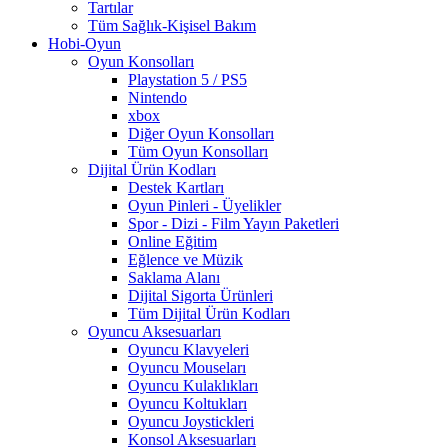
Tartılar
Tüm Sağlık-Kişisel Bakım
Hobi-Oyun
Oyun Konsolları
Playstation 5 / PS5
Nintendo
xbox
Diğer Oyun Konsolları
Tüm Oyun Konsolları
Dijital Ürün Kodları
Destek Kartları
Oyun Pinleri - Üyelikler
Spor - Dizi - Film Yayın Paketleri
Online Eğitim
Eğlence ve Müzik
Saklama Alanı
Dijital Sigorta Ürünleri
Tüm Dijital Ürün Kodları
Oyuncu Aksesuarları
Oyuncu Klavyeleri
Oyuncu Mouseları
Oyuncu Kulaklıkları
Oyuncu Koltukları
Oyuncu Joystickleri
Konsol Aksesuarları