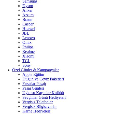
Samsung
Dyson
Anker
Arzum
Braun
Casper
Huawei
JBL
Lenovo
Omix
Philips
Realme
Xiaomi
TCL
Sony
Özel Günler & Kampanyalar
Apple Eğitim
Düğün ve Çeyiz Paketleri
Fırsatlar Pasajı
Pasaj Günleri
Uykusu Kaçanlar Kulübü
Sevgililer Günü Hediyeleri
Vergisiz Telefonlar
Vergisiz Bilgisayarlar
Karne Hediyeleri