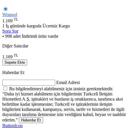
Wrapsol
TL
1.169
1 İş gününde kargoda
Ücretsiz Kargo
Soru Sor
• 998 adet İndirimli ürün vardır
Diğer Satıcılar
TL
1.169
Sepete Ekle
Haberdar Et
Email Adresi
Bu bilgilendirmeyi alabilmeniz için izniniz gerekmektedir.
“Daha iyi hizmet alabilmem için bilgilerimin Turkcell İletişim
Hizmetleri A.Ş, iştirakleri ve bunların iş ortaklarınca, tarafımca aksi
belirtiline kadar işlenmesine; Turkcell ve iştiraklerinin iletişim
bilgilerimi kullanarak, kampanya, servis, tarife ve hizmetleri ile ilgili
duyuruları tarafıma iletmesine izin verdiğimi kabul, beyan ve taahhüt
ederim.”
Haberdar Et
ButtonIcon