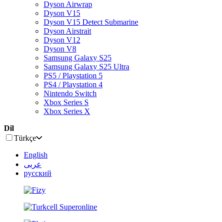
Dyson Airwrap
Dyson V15
Dyson V15 Detect Submarine
Dyson Airstrait
Dyson V12
Dyson V8
Samsung Galaxy S25
Samsung Galaxy S25 Ultra
PS5 / Playstation 5
PS4 / Playstation 4
Nintendo Switch
Xbox Series S
Xbox Series X
Dil
Türkçe
English
عربى
русский