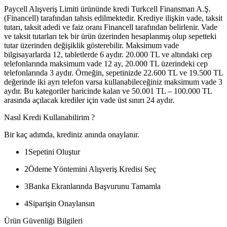
Paycell Alışveriş Limiti ürününde kredi Turkcell Finansman A.Ş.
(Financell) tarafından tahsis edilmektedir. Krediye ilişkin vade, taksit
tutarı, taksit adedi ve faiz oranı Financell tarafından belirlenir. Vade
ve taksit tutarları tek bir ürün üzerinden hesaplanmış olup sepetteki
tutar üzerinden değişiklik gösterebilir. Maksimum vade
bilgisayarlarda 12, tabletlerde 6 aydır. 20.000 TL ve altındaki cep
telefonlarında maksimum vade 12 ay, 20.000 TL üzerindeki cep
telefonlarında 3 aydır. Örneğin, sepetinizde 22.600 TL ve 19.500 TL
değerinde iki ayrı telefon varsa kullanabileceğiniz maksimum vade 3
aydır. Bu kategoriler haricinde kalan ve 50.001 TL – 100.000 TL
arasında açılacak krediler için vade üst sınırı 24 aydır.
Nasıl Kredi Kullanabilirim ?
Bir kaç adımda, krediniz anında onaylanır.
1
Sepetini Oluştur
2
Ödeme Yöntemini Alışveriş Kredisi Seç
3
Banka Ekranlarında Başvurunu Tamamla
4
Siparişin Onaylansın
Ürün Güvenliği Bilgileri