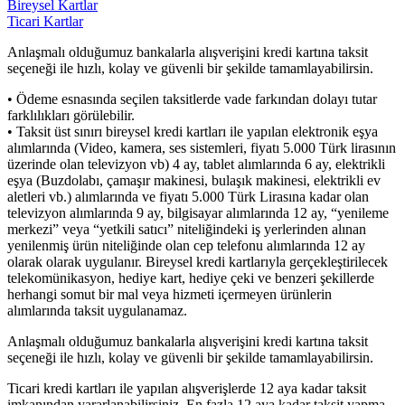
Bireysel Kartlar
Ticari Kartlar
Anlaşmalı olduğumuz bankalarla alışverişini kredi kartına taksit
seçeneği ile hızlı, kolay ve güvenli bir şekilde tamamlayabilirsin.
• Ödeme esnasında seçilen taksitlerde vade farkından dolayı tutar
farklılıkları görülebilir.
• Taksit üst sınırı bireysel kredi kartları ile yapılan elektronik eşya
alımlarında (Video, kamera, ses sistemleri, fiyatı 5.000 Türk lirasının
üzerinde olan televizyon vb) 4 ay, tablet alımlarında 6 ay, elektrikli
eşya (Buzdolabı, çamaşır makinesi, bulaşık makinesi, elektrikli ev
aletleri vb.) alımlarında ve fiyatı 5.000 Türk Lirasına kadar olan
televizyon alımlarında 9 ay, bilgisayar alımlarında 12 ay, “yenileme
merkezi” veya “yetkili satıcı” niteliğindeki iş yerlerinden alınan
yenilenmiş ürün niteliğinde olan cep telefonu alımlarında 12 ay
olarak olarak uygulanır. Bireysel kredi kartlarıyla gerçekleştirilecek
telekomünikasyon, hediye kart, hediye çeki ve benzeri şekillerde
herhangi somut bir mal veya hizmeti içermeyen ürünlerin
alımlarında taksit uygulanamaz.
Anlaşmalı olduğumuz bankalarla alışverişini kredi kartına taksit
seçeneği ile hızlı, kolay ve güvenli bir şekilde tamamlayabilirsin.
Ticari kredi kartları ile yapılan alışverişlerde 12 aya kadar taksit
imkanından yararlanabilirsiniz. En fazla 12 aya kadar taksit yapma