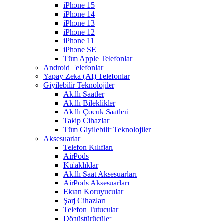
iPhone 15
iPhone 14
iPhone 13
iPhone 12
iPhone 11
iPhone SE
Tüm Apple Telefonlar
Android Telefonlar
Yapay Zeka (AI) Telefonlar
Giyilebilir Teknolojiler
Akıllı Saatler
Akıllı Bileklikler
Akıllı Çocuk Saatleri
Takip Cihazları
Tüm Giyilebilir Teknolojiler
Aksesuarlar
Telefon Kılıfları
AirPods
Kulaklıklar
Akıllı Saat Aksesuarları
AirPods Aksesuarları
Ekran Koruyucular
Şarj Cihazları
Telefon Tutucular
Dönüştürücüler