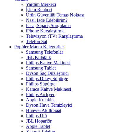
Yardım Merkezi
İşlem Rehberi
Ürün Güvenliği Temas Noktası
Nasıl İade Edebilirim?
Pasaj Sipariş Sorgulama
iPhone Karşılaştırma
Televizyon (TV) Karşılaştırma
Telefon Sat
Popüler Marka Kategoriler
Samsung Telefonlar
JBL Kulaklık
Philips Kahve Makinesi
Samsung Tablet
Dyson Saç Düzleştirici
Philips Dikey Süpürge
Philips Süpürge
Karaca Kahve Makinesi
Philips Airfryer
Apple Kulaklık
Dyson Hava Temizleyici
Huawei Akıllı Saat
Philips Ütü
JBL Hoparlör
Apple Tablet
Xiaomi Telefon