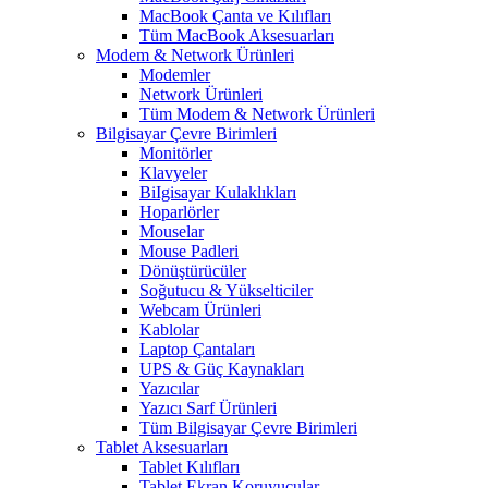
MacBook Çanta ve Kılıfları
Tüm MacBook Aksesuarları
Modem & Network Ürünleri
Modemler
Network Ürünleri
Tüm Modem & Network Ürünleri
Bilgisayar Çevre Birimleri
Monitörler
Klavyeler
BiIgisayar Kulaklıkları
Hoparlörler
Mouselar
Mouse Padleri
Dönüştürücüler
Soğutucu & Yükselticiler
Webcam Ürünleri
Kablolar
Laptop Çantaları
UPS & Güç Kaynakları
Yazıcılar
Yazıcı Sarf Ürünleri
Tüm Bilgisayar Çevre Birimleri
Tablet Aksesuarları
Tablet Kılıfları
Tablet Ekran Koruyucular