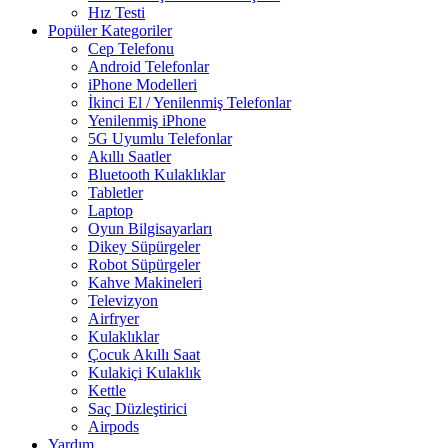
Hız Testi
Popüler Kategoriler
Cep Telefonu
Android Telefonlar
iPhone Modelleri
İkinci El / Yenilenmiş Telefonlar
Yenilenmiş iPhone
5G Uyumlu Telefonlar
Akıllı Saatler
Bluetooth Kulaklıklar
Tabletler
Laptop
Oyun Bilgisayarları
Dikey Süpürgeler
Robot Süpürgeler
Kahve Makineleri
Televizyon
Airfryer
Kulaklıklar
Çocuk Akıllı Saat
Kulakiçi Kulaklık
Kettle
Saç Düzleştirici
Airpods
Yardım