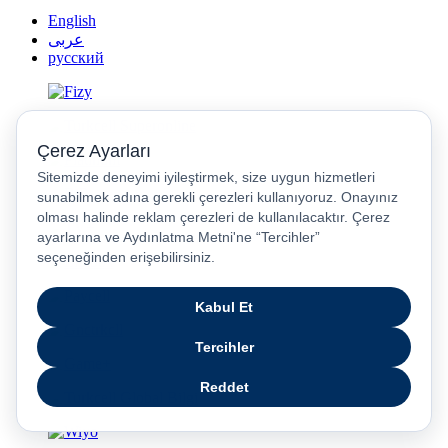
English
عربى
русский