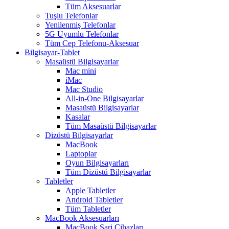
Tüm Aksesuarlar
Tuşlu Telefonlar
Yenilenmiş Telefonlar
5G Uyumlu Telefonlar
Tüm Cep Telefonu-Aksesuar
Bilgisayar-Tablet
Masaüstü Bilgisayarlar
Mac mini
iMac
Mac Studio
All-in-One Bilgisayarlar
Masaüstü Bilgisayarlar
Kasalar
Tüm Masaüstü Bilgisayarlar
Dizüstü Bilgisayarlar
MacBook
Laptoplar
Oyun Bilgisayarları
Tüm Dizüstü Bilgisayarlar
Tabletler
Apple Tabletler
Android Tabletler
Tüm Tabletler
MacBook Aksesuarları
MacBook Şarj Cihazları