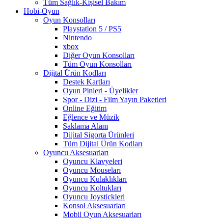
Tüm Sağlık-Kişisel Bakım
Hobi-Oyun
Oyun Konsolları
Playstation 5 / PS5
Nintendo
xbox
Diğer Oyun Konsolları
Tüm Oyun Konsolları
Dijital Ürün Kodları
Destek Kartları
Oyun Pinleri - Üyelikler
Spor - Dizi - Film Yayın Paketleri
Online Eğitim
Eğlence ve Müzik
Saklama Alanı
Dijital Sigorta Ürünleri
Tüm Dijital Ürün Kodları
Oyuncu Aksesuarları
Oyuncu Klavyeleri
Oyuncu Mouseları
Oyuncu Kulaklıkları
Oyuncu Koltukları
Oyuncu Joystickleri
Konsol Aksesuarları
Mobil Oyun Aksesuarları