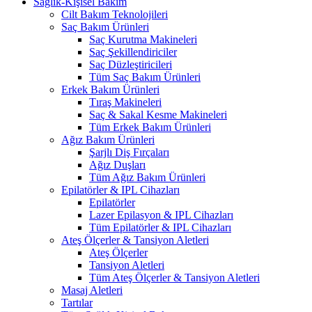
Sağlık-Kişisel Bakım
Cilt Bakım Teknolojileri
Saç Bakım Ürünleri
Saç Kurutma Makineleri
Saç Şekillendiriciler
Saç Düzleştiricileri
Tüm Saç Bakım Ürünleri
Erkek Bakım Ürünleri
Tıraş Makineleri
Saç & Sakal Kesme Makineleri
Tüm Erkek Bakım Ürünleri
Ağız Bakım Ürünleri
Şarjlı Diş Fırçaları
Ağız Duşları
Tüm Ağız Bakım Ürünleri
Epilatörler & IPL Cihazları
Epilatörler
Lazer Epilasyon & IPL Cihazları
Tüm Epilatörler & IPL Cihazları
Ateş Ölçerler & Tansiyon Aletleri
Ateş Ölçerler
Tansiyon Aletleri
Tüm Ateş Ölçerler & Tansiyon Aletleri
Masaj Aletleri
Tartılar