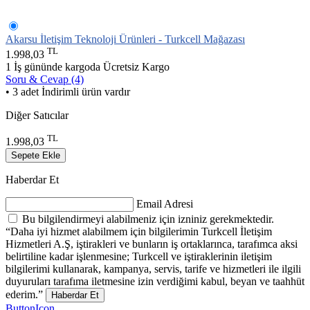
Akarsu İletişim Teknoloji Ürünleri - Turkcell Mağazası
TL
1.998,03
1 İş gününde kargoda
Ücretsiz Kargo
Soru & Cevap (4)
• 3 adet İndirimli ürün vardır
Diğer Satıcılar
TL
1.998,03
Sepete Ekle
Haberdar Et
Email Adresi
Bu bilgilendirmeyi alabilmeniz için izniniz gerekmektedir.
“Daha iyi hizmet alabilmem için bilgilerimin Turkcell İletişim
Hizmetleri A.Ş, iştirakleri ve bunların iş ortaklarınca, tarafımca aksi
belirtiline kadar işlenmesine; Turkcell ve iştiraklerinin iletişim
bilgilerimi kullanarak, kampanya, servis, tarife ve hizmetleri ile ilgili
duyuruları tarafıma iletmesine izin verdiğimi kabul, beyan ve taahhüt
ederim.”
Haberdar Et
ButtonIcon