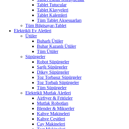
Tablet Tutucular
Tablet Klavyeleri
Tablet Kalemleri
Tüm Tablet Aksesuarları
Tüm Bilgisayar-Tablet
Elektrikli Ev Aletleri
Ütüler
Buharlı Ütüler
Buhar Kazanlı Ütüler
Tüm Ütüler
Süpürgeler
Robot Süpürgeler
Şarjlı Süpürgeler
Dikey Süpürgeler
Toz Torbasız Süpürgeler
Toz Torbalı Süpürgeler
Tüm Süpürgeler
Elektrikli Mutfak Aletleri
Airfryer & Fritözler
Mutfak Robotları
Blender & Mikserler
Kahve Makineleri
Kahve Çeşitleri
Çay Makineleri