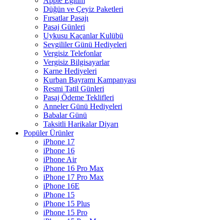
Apple Eğitim
Düğün ve Çeyiz Paketleri
Fırsatlar Pasajı
Pasaj Günleri
Uykusu Kaçanlar Kulübü
Sevgililer Günü Hediyeleri
Vergisiz Telefonlar
Vergisiz Bilgisayarlar
Karne Hediyeleri
Kurban Bayramı Kampanyası
Resmi Tatil Günleri
Pasaj Ödeme Teklifleri
Anneler Günü Hediyeleri
Babalar Günü
Taksitli Harikalar Diyarı
Popüler Ürünler
iPhone 17
iPhone 16
iPhone Air
iPhone 16 Pro Max
iPhone 17 Pro Max
iPhone 16E
iPhone 15
iPhone 15 Plus
iPhone 15 Pro