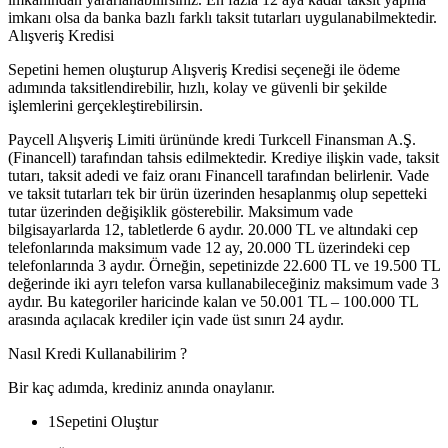
imkanı olsa da banka bazlı farklı taksit tutarları uygulanabilmektedir.
Alışveriş Kredisi
Sepetini hemen oluşturup Alışveriş Kredisi seçeneği ile ödeme
adımında taksitlendirebilir, hızlı, kolay ve güvenli bir şekilde
işlemlerini gerçekleştirebilirsin.
Paycell Alışveriş Limiti ürününde kredi Turkcell Finansman A.Ş.
(Financell) tarafından tahsis edilmektedir. Krediye ilişkin vade, taksit
tutarı, taksit adedi ve faiz oranı Financell tarafından belirlenir. Vade
ve taksit tutarları tek bir ürün üzerinden hesaplanmış olup sepetteki
tutar üzerinden değişiklik gösterebilir. Maksimum vade
bilgisayarlarda 12, tabletlerde 6 aydır. 20.000 TL ve altındaki cep
telefonlarında maksimum vade 12 ay, 20.000 TL üzerindeki cep
telefonlarında 3 aydır. Örneğin, sepetinizde 22.600 TL ve 19.500 TL
değerinde iki ayrı telefon varsa kullanabileceğiniz maksimum vade 3
aydır. Bu kategoriler haricinde kalan ve 50.001 TL – 100.000 TL
arasında açılacak krediler için vade üst sınırı 24 aydır.
Nasıl Kredi Kullanabilirim ?
Bir kaç adımda, krediniz anında onaylanır.
1
Sepetini Oluştur