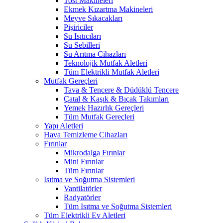
Tost Makineleri
Ekmek Kızartma Makineleri
Meyve Sıkacakları
Pişiriciler
Su Isıtıcıları
Su Sebilleri
Su Arıtma Cihazları
Teknolojik Mutfak Aletleri
Tüm Elektrikli Mutfak Aletleri
Mutfak Gereçleri
Tava & Tencere & Düdüklü Tencere
Çatal & Kaşık & Bıçak Takımları
Yemek Hazırlık Gereçleri
Tüm Mutfak Gereçleri
Yapı Aletleri
Hava Temizleme Cihazları
Fırınlar
Mikrodalga Fırınlar
Mini Fırınlar
Tüm Fırınlar
Isıtma ve Soğutma Sistemleri
Vantilatörler
Radyatörler
Tüm Isıtma ve Soğutma Sistemleri
Tüm Elektrikli Ev Aletleri