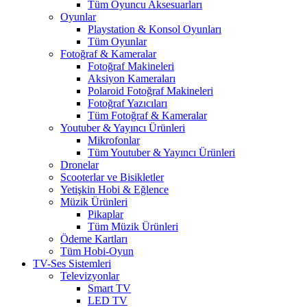
Tüm Oyuncu Aksesuarları
Oyunlar
Playstation & Konsol Oyunları
Tüm Oyunlar
Fotoğraf & Kameralar
Fotoğraf Makineleri
Aksiyon Kameraları
Polaroid Fotoğraf Makineleri
Fotoğraf Yazıcıları
Tüm Fotoğraf & Kameralar
Youtuber & Yayıncı Ürünleri
Mikrofonlar
Tüm Youtuber & Yayıncı Ürünleri
Dronelar
Scooterlar ve Bisikletler
Yetişkin Hobi & Eğlence
Müzik Ürünleri
Pikaplar
Tüm Müzik Ürünleri
Ödeme Kartları
Tüm Hobi-Oyun
TV-Ses Sistemleri
Televizyonlar
Smart TV
LED TV