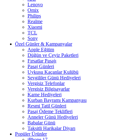
Lenovo
Omix
Philips
Realme
Xiaomi
TCL
Sony
Özel Günler & Kampanyalar
Apple Eğitim
Düğün ve Çeyiz Paketleri
Fırsatlar Pasajı
Pasaj Günleri
Uykusu Kaçanlar Kulübü
Sevgililer Günü Hediyeleri
Vergisiz Telefonlar
Vergisiz Bilgisayarlar
Karne Hediyeleri
Kurban Bayramı Kampanyası
Resmi Tatil Günleri
Pasaj Ödeme Teklifleri
Anneler Günü Hediyeleri
Babalar Günü
Taksitli Harikalar Diyarı
Popüler Ürünler
iPhone 17