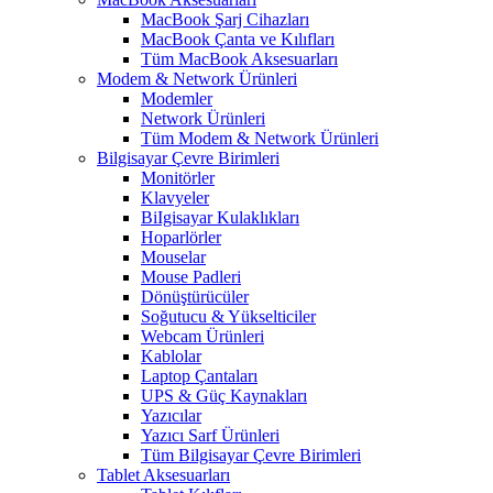
MacBook Şarj Cihazları
MacBook Çanta ve Kılıfları
Tüm MacBook Aksesuarları
Modem & Network Ürünleri
Modemler
Network Ürünleri
Tüm Modem & Network Ürünleri
Bilgisayar Çevre Birimleri
Monitörler
Klavyeler
BiIgisayar Kulaklıkları
Hoparlörler
Mouselar
Mouse Padleri
Dönüştürücüler
Soğutucu & Yükselticiler
Webcam Ürünleri
Kablolar
Laptop Çantaları
UPS & Güç Kaynakları
Yazıcılar
Yazıcı Sarf Ürünleri
Tüm Bilgisayar Çevre Birimleri
Tablet Aksesuarları