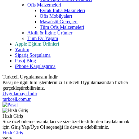
Ofis Malzemeleri
Evrak İmha Makineleri
Ofis Mobilyaları
Masaüstü Gereçleri
Tüm Ofis Malzemeleri
Akıllı & İlginç Ürünler
Tüm Ev-Yaşam
Apple Eğitim Ürünleri
Yardım
Sipariş Sorgulama
Pasaj Blog
iPhone Karşılaştırma
Turkcell Uygulamasını İndir
Pasaj ile ilgili tüm işlemlerinizi Turkcell Uygulamasından hızlıca
gerçekleştirebilirsiniz.
Uygulamayı İndir
turkcell.com.tr
Hızlı Giriş
Size özel ödeme avantajları ve size özel tekliflerden faydalanmak
için Giriş Yap/Üye Ol seçeneği ile devam edebilirsiniz.
Hızlı Giriş
veya