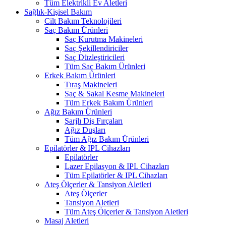
Tüm Elektrikli Ev Aletleri
Sağlık-Kişisel Bakım
Cilt Bakım Teknolojileri
Saç Bakım Ürünleri
Saç Kurutma Makineleri
Saç Şekillendiriciler
Saç Düzleştiricileri
Tüm Saç Bakım Ürünleri
Erkek Bakım Ürünleri
Tıraş Makineleri
Saç & Sakal Kesme Makineleri
Tüm Erkek Bakım Ürünleri
Ağız Bakım Ürünleri
Şarjlı Diş Fırçaları
Ağız Duşları
Tüm Ağız Bakım Ürünleri
Epilatörler & IPL Cihazları
Epilatörler
Lazer Epilasyon & IPL Cihazları
Tüm Epilatörler & IPL Cihazları
Ateş Ölçerler & Tansiyon Aletleri
Ateş Ölçerler
Tansiyon Aletleri
Tüm Ateş Ölçerler & Tansiyon Aletleri
Masaj Aletleri