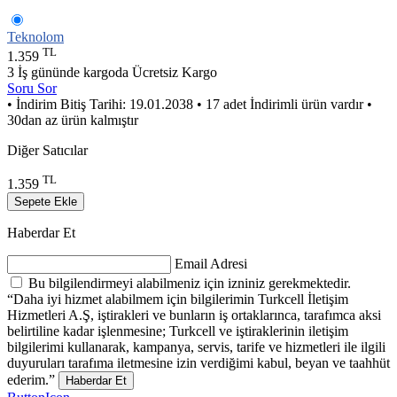
Teknolom
TL
1.359
3 İş gününde kargoda
Ücretsiz Kargo
Soru Sor
• İndirim Bitiş Tarihi: 19.01.2038
• 17 adet İndirimli ürün vardır
•
30dan az ürün kalmıştır
Diğer Satıcılar
TL
1.359
Sepete Ekle
Haberdar Et
Email Adresi
Bu bilgilendirmeyi alabilmeniz için izniniz gerekmektedir.
“Daha iyi hizmet alabilmem için bilgilerimin Turkcell İletişim
Hizmetleri A.Ş, iştirakleri ve bunların iş ortaklarınca, tarafımca aksi
belirtiline kadar işlenmesine; Turkcell ve iştiraklerinin iletişim
bilgilerimi kullanarak, kampanya, servis, tarife ve hizmetleri ile ilgili
duyuruları tarafıma iletmesine izin verdiğimi kabul, beyan ve taahhüt
ederim.”
Haberdar Et