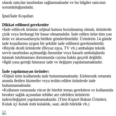
olarak satıcılar tarafından sağlanmaktadır ve bu bilgiler satıcının
sorumluluğundadır.
İptal/İade Koşulları
Dikkat edilmesi gerekenler
•İade edilecek ürünün orijinal kutusu bozulmamış olmalı, ürünlerde
çizik veya herhangi bir hasar olmamalıdır. İade edilen ürün tüm yan
ürün ve aksesuarlarıyla birlikte gönderilmelidir. Ürünlerin 14 günde
iade koşullarına uygun bir şekilde iade edilmesi gerekmektedir.
•Büyük desili ürünlerde (Beyaz eşya, TV vb.) ambalajın teknik
servis tarafından açılmadığı durumlar veya hasarlı ambalajlarda
tutanak tutulmaması durumunda cayma hakkı geçerli değildir.
•İlgili yasa gereği faturasız iade ve değişim yapılamamaktadır.
İade yapılamayan ürünler:
•Dijital ürün kodlarında iade bulunmamaktadır. Elektronik ortamda
anında iletilen hizmetler veya teslim edilen ürünlerde iade
bulunmamaktadır.
•Kullanım esnasında vücut ile birebir temas gerektiren ve kullanımla
beraber sağlık açısından tehlike arz edebilen ürünlerin
iadesi/değişimi yapılamamaktadır. (Tüm Kişisel Bakım Ürünleri,
Kulak içi /kulak üstü kulaklık, saat, akıllı bileklik vb.)