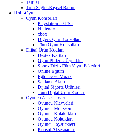
Tartılar
Tüm Sağlık-Kişisel Bakım
Hobi-Oyun
Oyun Konsolları
Playstation 5 / PS5
Nintendo
xbox
Diğer Oyun Konsolları
Tüm Oyun Konsolları
Dijital Ürün Kodları
Destek Kartları
Oyun Pinleri - Üyelikler
Spor - Dizi - Film Yayın Paketleri
Online Eğitim
Eğlence ve Müzik
Saklama Alanı
Dijital Sigorta Ürünleri
Tüm Dijital Ürün Kodları
Oyuncu Aksesuarları
Oyuncu Klavyeleri
Oyuncu Mouseları
Oyuncu Kulaklıkları
Oyuncu Koltukları
Oyuncu Joystickleri
Konsol Aksesuarları