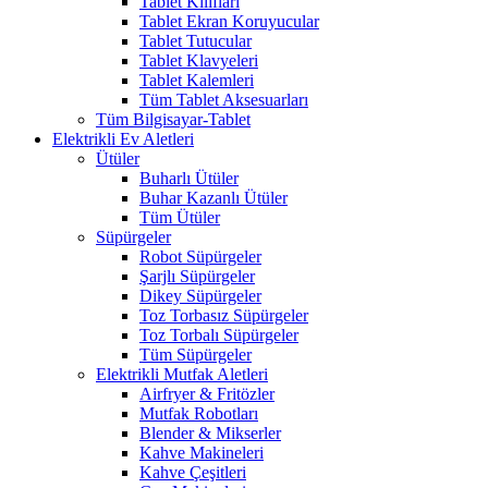
Tablet Kılıfları
Tablet Ekran Koruyucular
Tablet Tutucular
Tablet Klavyeleri
Tablet Kalemleri
Tüm Tablet Aksesuarları
Tüm Bilgisayar-Tablet
Elektrikli Ev Aletleri
Ütüler
Buharlı Ütüler
Buhar Kazanlı Ütüler
Tüm Ütüler
Süpürgeler
Robot Süpürgeler
Şarjlı Süpürgeler
Dikey Süpürgeler
Toz Torbasız Süpürgeler
Toz Torbalı Süpürgeler
Tüm Süpürgeler
Elektrikli Mutfak Aletleri
Airfryer & Fritözler
Mutfak Robotları
Blender & Mikserler
Kahve Makineleri
Kahve Çeşitleri