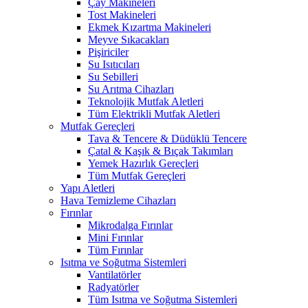
Çay Makineleri
Tost Makineleri
Ekmek Kızartma Makineleri
Meyve Sıkacakları
Pişiriciler
Su Isıtıcıları
Su Sebilleri
Su Arıtma Cihazları
Teknolojik Mutfak Aletleri
Tüm Elektrikli Mutfak Aletleri
Mutfak Gereçleri
Tava & Tencere & Düdüklü Tencere
Çatal & Kaşık & Bıçak Takımları
Yemek Hazırlık Gereçleri
Tüm Mutfak Gereçleri
Yapı Aletleri
Hava Temizleme Cihazları
Fırınlar
Mikrodalga Fırınlar
Mini Fırınlar
Tüm Fırınlar
Isıtma ve Soğutma Sistemleri
Vantilatörler
Radyatörler
Tüm Isıtma ve Soğutma Sistemleri