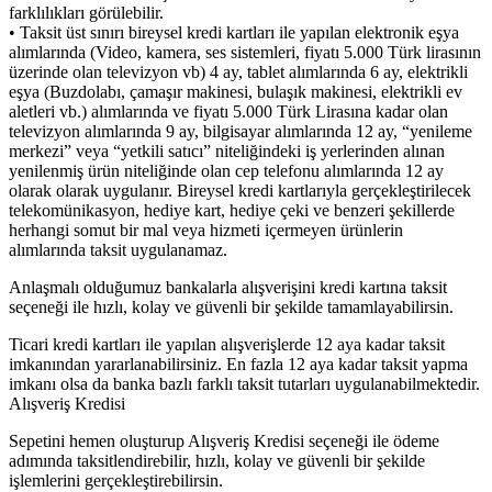
farklılıkları görülebilir.
• Taksit üst sınırı bireysel kredi kartları ile yapılan elektronik eşya
alımlarında (Video, kamera, ses sistemleri, fiyatı 5.000 Türk lirasının
üzerinde olan televizyon vb) 4 ay, tablet alımlarında 6 ay, elektrikli
eşya (Buzdolabı, çamaşır makinesi, bulaşık makinesi, elektrikli ev
aletleri vb.) alımlarında ve fiyatı 5.000 Türk Lirasına kadar olan
televizyon alımlarında 9 ay, bilgisayar alımlarında 12 ay, “yenileme
merkezi” veya “yetkili satıcı” niteliğindeki iş yerlerinden alınan
yenilenmiş ürün niteliğinde olan cep telefonu alımlarında 12 ay
olarak olarak uygulanır. Bireysel kredi kartlarıyla gerçekleştirilecek
telekomünikasyon, hediye kart, hediye çeki ve benzeri şekillerde
herhangi somut bir mal veya hizmeti içermeyen ürünlerin
alımlarında taksit uygulanamaz.
Anlaşmalı olduğumuz bankalarla alışverişini kredi kartına taksit
seçeneği ile hızlı, kolay ve güvenli bir şekilde tamamlayabilirsin.
Ticari kredi kartları ile yapılan alışverişlerde 12 aya kadar taksit
imkanından yararlanabilirsiniz. En fazla 12 aya kadar taksit yapma
imkanı olsa da banka bazlı farklı taksit tutarları uygulanabilmektedir.
Alışveriş Kredisi
Sepetini hemen oluşturup Alışveriş Kredisi seçeneği ile ödeme
adımında taksitlendirebilir, hızlı, kolay ve güvenli bir şekilde
işlemlerini gerçekleştirebilirsin.