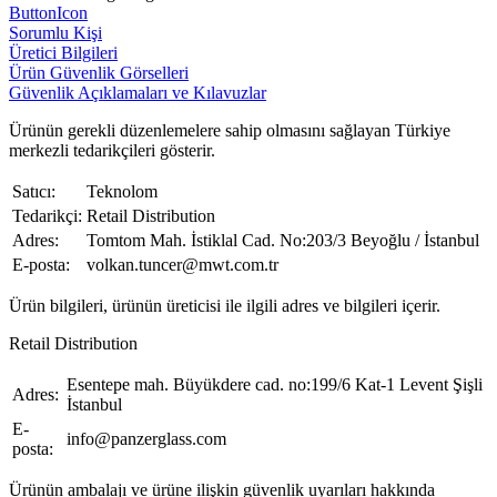
ButtonIcon
Sorumlu Kişi
Üretici Bilgileri
Ürün Güvenlik Görselleri
Güvenlik Açıklamaları ve Kılavuzlar
Ürünün gerekli düzenlemelere sahip olmasını sağlayan Türkiye
merkezli tedarikçileri gösterir.
Satıcı:
Teknolom
Tedarikçi:
Retail Distribution
Adres:
Tomtom Mah. İstiklal Cad. No:203/3 Beyoğlu / İstanbul
E-posta:
volkan.tuncer@mwt.com.tr
Ürün bilgileri, ürünün üreticisi ile ilgili adres ve bilgileri içerir.
Retail Distribution
Esentepe mah. Büyükdere cad. no:199/6 Kat-1 Levent Şişli
Adres:
İstanbul
E-
info@panzerglass.com
posta:
Ürünün ambalajı ve ürüne ilişkin güvenlik uyarıları hakkında