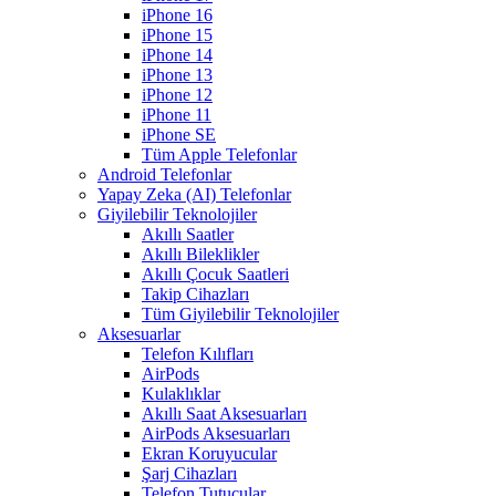
iPhone 16
iPhone 15
iPhone 14
iPhone 13
iPhone 12
iPhone 11
iPhone SE
Tüm Apple Telefonlar
Android Telefonlar
Yapay Zeka (AI) Telefonlar
Giyilebilir Teknolojiler
Akıllı Saatler
Akıllı Bileklikler
Akıllı Çocuk Saatleri
Takip Cihazları
Tüm Giyilebilir Teknolojiler
Aksesuarlar
Telefon Kılıfları
AirPods
Kulaklıklar
Akıllı Saat Aksesuarları
AirPods Aksesuarları
Ekran Koruyucular
Şarj Cihazları
Telefon Tutucular