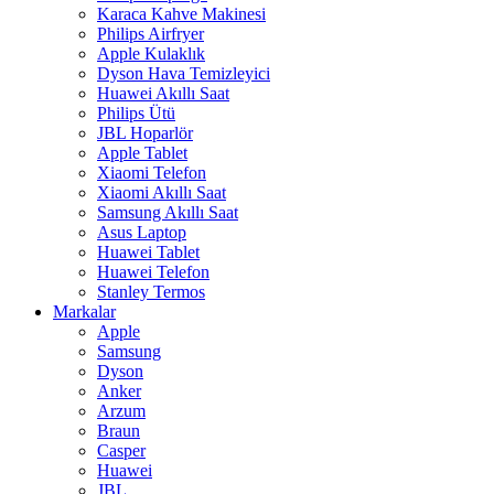
Karaca Kahve Makinesi
Philips Airfryer
Apple Kulaklık
Dyson Hava Temizleyici
Huawei Akıllı Saat
Philips Ütü
JBL Hoparlör
Apple Tablet
Xiaomi Telefon
Xiaomi Akıllı Saat
Samsung Akıllı Saat
Asus Laptop
Huawei Tablet
Huawei Telefon
Stanley Termos
Markalar
Apple
Samsung
Dyson
Anker
Arzum
Braun
Casper
Huawei
JBL