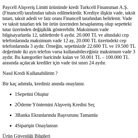
Paycell Alışveriş Limiti ürününde kredi Turkcell Finansman A.Ş.
(Financell) tarafından tahsis edilmektedir. Krediye ilişkin vade, taksit
tutarı, taksit adedi ve faiz oranı Financell tarafından belirlenir. Vade
ve taksit tutarları tek bir ürün üzerinden hesaplanmış olup sepetteki
tutar üzerinden değişiklik gösterebilir. Maksimum vade
bilgisayarlarda 12, tabletlerde 6 aydır. 20.000 TL ve altındaki cep
telefonlarında maksimum vade 12 ay, 20.000 TL üzerindeki cep
telefonlarında 3 aydır. Örneğin, sepetinizde 22.600 TL ve 19.500 TL
değerinde iki ayrı telefon varsa kullanabileceğiniz maksimum vade 3
aydır. Bu kategoriler haricinde kalan ve 50.001 TL – 100.000 TL
arasında açılacak krediler için vade üst sınırı 24 aydır.
Nasıl Kredi Kullanabilirim ?
Bir kaç adımda, krediniz anında onaylanır.
1
Sepetini Oluştur
2
Ödeme Yöntemini Alışveriş Kredisi Seç
3
Banka Ekranlarında Başvurunu Tamamla
4
Siparişin Onaylansın
Ürün Güvenliği Bilgileri