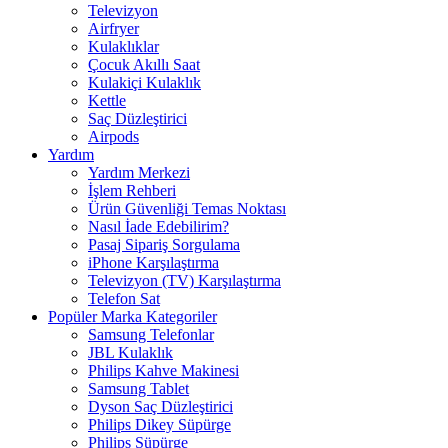
Televizyon
Airfryer
Kulaklıklar
Çocuk Akıllı Saat
Kulakiçi Kulaklık
Kettle
Saç Düzleştirici
Airpods
Yardım
Yardım Merkezi
İşlem Rehberi
Ürün Güvenliği Temas Noktası
Nasıl İade Edebilirim?
Pasaj Sipariş Sorgulama
iPhone Karşılaştırma
Televizyon (TV) Karşılaştırma
Telefon Sat
Popüler Marka Kategoriler
Samsung Telefonlar
JBL Kulaklık
Philips Kahve Makinesi
Samsung Tablet
Dyson Saç Düzleştirici
Philips Dikey Süpürge
Philips Süpürge