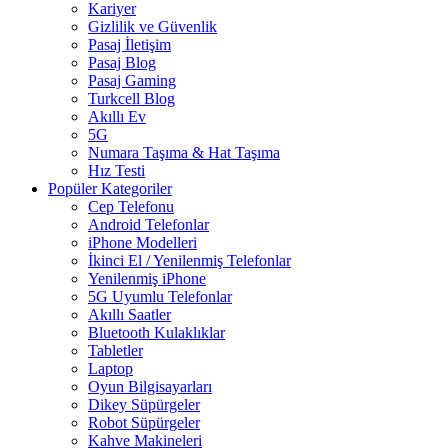
Kariyer
Gizlilik ve Güvenlik
Pasaj İletişim
Pasaj Blog
Pasaj Gaming
Turkcell Blog
Akıllı Ev
5G
Numara Taşıma & Hat Taşıma
Hız Testi
Popüler Kategoriler
Cep Telefonu
Android Telefonlar
iPhone Modelleri
İkinci El / Yenilenmiş Telefonlar
Yenilenmiş iPhone
5G Uyumlu Telefonlar
Akıllı Saatler
Bluetooth Kulaklıklar
Tabletler
Laptop
Oyun Bilgisayarları
Dikey Süpürgeler
Robot Süpürgeler
Kahve Makineleri