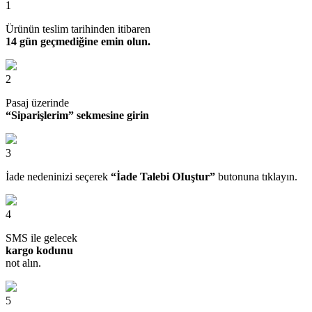
1
Ürünün teslim tarihinden itibaren
14 gün geçmediğine emin olun.
2
Pasaj üzerinde
“Siparişlerim” sekmesine girin
3
İade nedeninizi seçerek
“İade Talebi OIuştur”
butonuna tıklayın.
4
SMS ile gelecek
kargo kodunu
not alın.
5