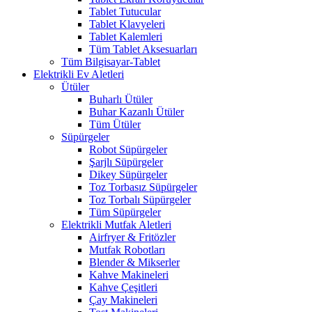
Tablet Tutucular
Tablet Klavyeleri
Tablet Kalemleri
Tüm Tablet Aksesuarları
Tüm Bilgisayar-Tablet
Elektrikli Ev Aletleri
Ütüler
Buharlı Ütüler
Buhar Kazanlı Ütüler
Tüm Ütüler
Süpürgeler
Robot Süpürgeler
Şarjlı Süpürgeler
Dikey Süpürgeler
Toz Torbasız Süpürgeler
Toz Torbalı Süpürgeler
Tüm Süpürgeler
Elektrikli Mutfak Aletleri
Airfryer & Fritözler
Mutfak Robotları
Blender & Mikserler
Kahve Makineleri
Kahve Çeşitleri
Çay Makineleri