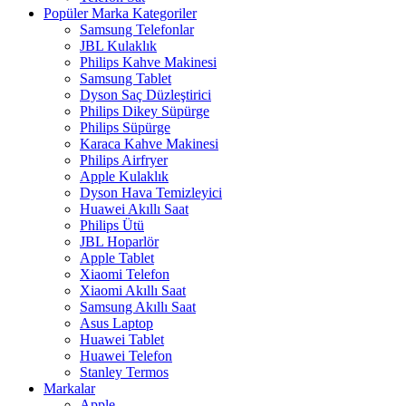
Popüler Marka Kategoriler
Samsung Telefonlar
JBL Kulaklık
Philips Kahve Makinesi
Samsung Tablet
Dyson Saç Düzleştirici
Philips Dikey Süpürge
Philips Süpürge
Karaca Kahve Makinesi
Philips Airfryer
Apple Kulaklık
Dyson Hava Temizleyici
Huawei Akıllı Saat
Philips Ütü
JBL Hoparlör
Apple Tablet
Xiaomi Telefon
Xiaomi Akıllı Saat
Samsung Akıllı Saat
Asus Laptop
Huawei Tablet
Huawei Telefon
Stanley Termos
Markalar
Apple