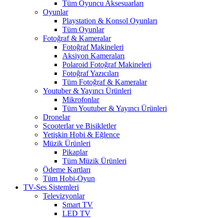
Tüm Oyuncu Aksesuarları
Oyunlar
Playstation & Konsol Oyunları
Tüm Oyunlar
Fotoğraf & Kameralar
Fotoğraf Makineleri
Aksiyon Kameraları
Polaroid Fotoğraf Makineleri
Fotoğraf Yazıcıları
Tüm Fotoğraf & Kameralar
Youtuber & Yayıncı Ürünleri
Mikrofonlar
Tüm Youtuber & Yayıncı Ürünleri
Dronelar
Scooterlar ve Bisikletler
Yetişkin Hobi & Eğlence
Müzik Ürünleri
Pikaplar
Tüm Müzik Ürünleri
Ödeme Kartları
Tüm Hobi-Oyun
TV-Ses Sistemleri
Televizyonlar
Smart TV
LED TV