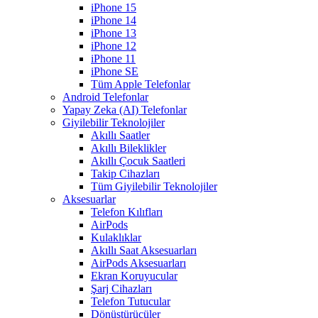
iPhone 15
iPhone 14
iPhone 13
iPhone 12
iPhone 11
iPhone SE
Tüm Apple Telefonlar
Android Telefonlar
Yapay Zeka (AI) Telefonlar
Giyilebilir Teknolojiler
Akıllı Saatler
Akıllı Bileklikler
Akıllı Çocuk Saatleri
Takip Cihazları
Tüm Giyilebilir Teknolojiler
Aksesuarlar
Telefon Kılıfları
AirPods
Kulaklıklar
Akıllı Saat Aksesuarları
AirPods Aksesuarları
Ekran Koruyucular
Şarj Cihazları
Telefon Tutucular
Dönüştürücüler