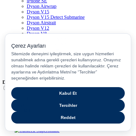
iPhone SE
Dyson Airwrap
Dyson V15
Dyson V15 Detect Submarine
Dyson Airstrait
Dyson V12
Dyson V8
Samsung Galaxy S25
Samsung Galaxy S25 Ultra
PS5 / Playstation 5
PS4 / Playstation 4
Nintendo Switch
Xbox Series S
Xbox Series X
Dil
Türkçe
English
عربى
русский