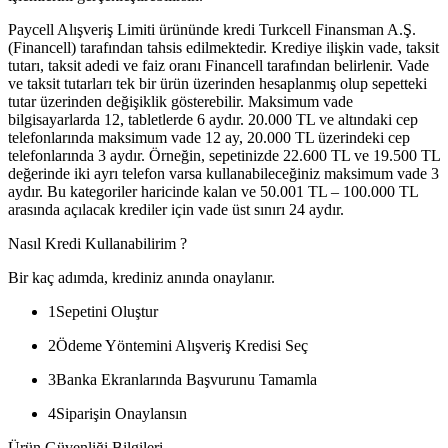
Paycell Alışveriş Limiti ürününde kredi Turkcell Finansman A.Ş.
(Financell) tarafından tahsis edilmektedir. Krediye ilişkin vade, taksit
tutarı, taksit adedi ve faiz oranı Financell tarafından belirlenir. Vade
ve taksit tutarları tek bir ürün üzerinden hesaplanmış olup sepetteki
tutar üzerinden değişiklik gösterebilir. Maksimum vade
bilgisayarlarda 12, tabletlerde 6 aydır. 20.000 TL ve altındaki cep
telefonlarında maksimum vade 12 ay, 20.000 TL üzerindeki cep
telefonlarında 3 aydır. Örneğin, sepetinizde 22.600 TL ve 19.500 TL
değerinde iki ayrı telefon varsa kullanabileceğiniz maksimum vade 3
aydır. Bu kategoriler haricinde kalan ve 50.001 TL – 100.000 TL
arasında açılacak krediler için vade üst sınırı 24 aydır.
Nasıl Kredi Kullanabilirim ?
Bir kaç adımda, krediniz anında onaylanır.
1
Sepetini Oluştur
2
Ödeme Yöntemini Alışveriş Kredisi Seç
3
Banka Ekranlarında Başvurunu Tamamla
4
Siparişin Onaylansın
Ürün Güvenliği Bilgileri