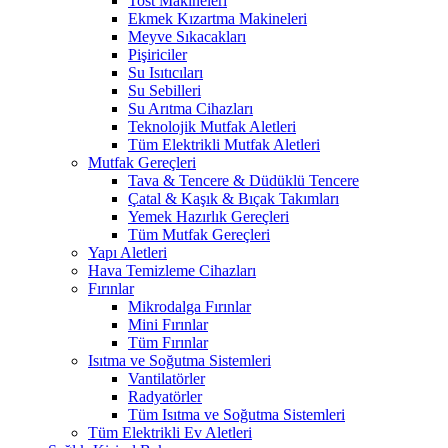
Tost Makineleri
Ekmek Kızartma Makineleri
Meyve Sıkacakları
Pişiriciler
Su Isıtıcıları
Su Sebilleri
Su Arıtma Cihazları
Teknolojik Mutfak Aletleri
Tüm Elektrikli Mutfak Aletleri
Mutfak Gereçleri
Tava & Tencere & Düdüklü Tencere
Çatal & Kaşık & Bıçak Takımları
Yemek Hazırlık Gereçleri
Tüm Mutfak Gereçleri
Yapı Aletleri
Hava Temizleme Cihazları
Fırınlar
Mikrodalga Fırınlar
Mini Fırınlar
Tüm Fırınlar
Isıtma ve Soğutma Sistemleri
Vantilatörler
Radyatörler
Tüm Isıtma ve Soğutma Sistemleri
Tüm Elektrikli Ev Aletleri