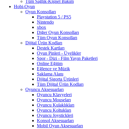
Tüm Sağlık-Kişisel Bakım
Hobi-Oyun
Oyun Konsolları
Playstation 5 / PS5
Nintendo
xbox
Diğer Oyun Konsolları
Tüm Oyun Konsolları
Dijital Ürün Kodları
Destek Kartları
Oyun Pinleri - Üyelikler
Spor - Dizi - Film Yayın Paketleri
Online Eğitim
Eğlence ve Müzik
Saklama Alanı
Dijital Sigorta Ürünleri
Tüm Dijital Ürün Kodları
Oyuncu Aksesuarları
Oyuncu Klavyeleri
Oyuncu Mouseları
Oyuncu Kulaklıkları
Oyuncu Koltukları
Oyuncu Joystickleri
Konsol Aksesuarları
Mobil Oyun Aksesuarları