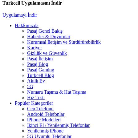
Turkcell Uygulamasını İndir
Uygulamayı İndir
Hakkımızda
Pasaj Genel Bakış
Haberler & Duyurular
Kurumsal İletişim ve Sürdürürebilirlik
Kariyer
Gizlilik ve Güvenlik
Pasaj İletişim
Pasaj Blog
Pasaj Gaming
Turkcell Blog
Akıllı Ev
5G
Numara Taşıma & Hat Taşıma
Hız Testi
Popüler Kategoriler
Cep Telefonu
Android Telefonlar
iPhone Modelleri
İkinci El / Yenilenmiş Telefonlar
Yenilenmiş iPhone
5G Uyumlu Telefonlar