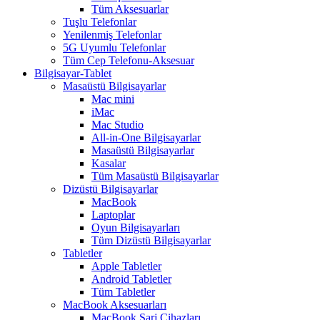
Tüm Aksesuarlar
Tuşlu Telefonlar
Yenilenmiş Telefonlar
5G Uyumlu Telefonlar
Tüm Cep Telefonu-Aksesuar
Bilgisayar-Tablet
Masaüstü Bilgisayarlar
Mac mini
iMac
Mac Studio
All-in-One Bilgisayarlar
Masaüstü Bilgisayarlar
Kasalar
Tüm Masaüstü Bilgisayarlar
Dizüstü Bilgisayarlar
MacBook
Laptoplar
Oyun Bilgisayarları
Tüm Dizüstü Bilgisayarlar
Tabletler
Apple Tabletler
Android Tabletler
Tüm Tabletler
MacBook Aksesuarları
MacBook Şarj Cihazları