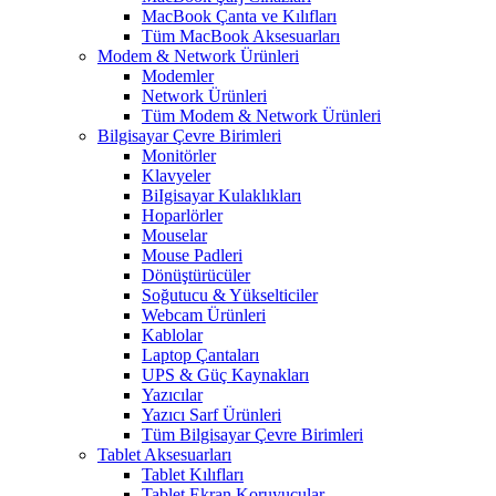
MacBook Çanta ve Kılıfları
Tüm MacBook Aksesuarları
Modem & Network Ürünleri
Modemler
Network Ürünleri
Tüm Modem & Network Ürünleri
Bilgisayar Çevre Birimleri
Monitörler
Klavyeler
BiIgisayar Kulaklıkları
Hoparlörler
Mouselar
Mouse Padleri
Dönüştürücüler
Soğutucu & Yükselticiler
Webcam Ürünleri
Kablolar
Laptop Çantaları
UPS & Güç Kaynakları
Yazıcılar
Yazıcı Sarf Ürünleri
Tüm Bilgisayar Çevre Birimleri
Tablet Aksesuarları
Tablet Kılıfları
Tablet Ekran Koruyucular