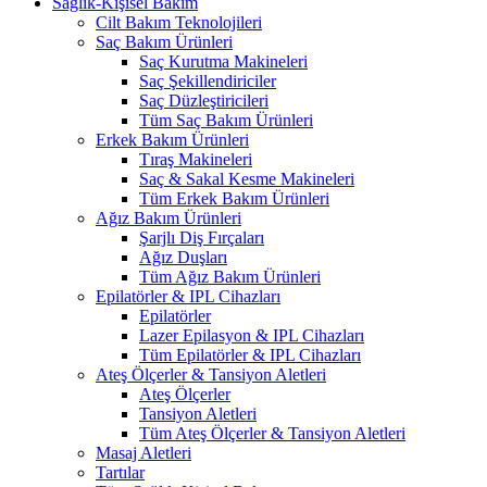
Sağlık-Kişisel Bakım
Cilt Bakım Teknolojileri
Saç Bakım Ürünleri
Saç Kurutma Makineleri
Saç Şekillendiriciler
Saç Düzleştiricileri
Tüm Saç Bakım Ürünleri
Erkek Bakım Ürünleri
Tıraş Makineleri
Saç & Sakal Kesme Makineleri
Tüm Erkek Bakım Ürünleri
Ağız Bakım Ürünleri
Şarjlı Diş Fırçaları
Ağız Duşları
Tüm Ağız Bakım Ürünleri
Epilatörler & IPL Cihazları
Epilatörler
Lazer Epilasyon & IPL Cihazları
Tüm Epilatörler & IPL Cihazları
Ateş Ölçerler & Tansiyon Aletleri
Ateş Ölçerler
Tansiyon Aletleri
Tüm Ateş Ölçerler & Tansiyon Aletleri
Masaj Aletleri
Tartılar