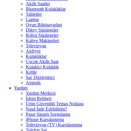
Akıllı Saatler
Bluetooth Kulaklıklar
Tabletler
Laptop
Oyun Bilgisayarları
Dikey Süpürgeler
Robot Süpürgeler
Kahve Makineleri
Televizyon
Airfryer
Kulaklıklar
Çocuk Akıllı Saat
Kulakiçi Kulaklık
Kettle
Saç Düzleştirici
Airpods
Yardım
Yardım Merkezi
İşlem Rehberi
Ürün Güvenliği Temas Noktası
Nasıl İade Edebilirim?
Pasaj Sipariş Sorgulama
iPhone Karşılaştırma
Televizyon (TV) Karşılaştırma
Telefon Sat