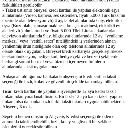
farklılıkları görülebilir.
• Taksit üst sınırı bireysel kredi kartları ile yapılan elektronik eşya
alımlarında (Video, kamera, ses sistemleri, fiyatı 5.000 Türk lirasının
üzerinde olan televizyon vb) 4 ay, tablet alımlarında 6 ay, elektrikli
eşya (Buzdolabı, çamaşır makinesi, bulaşık makinesi, elektrikli ev
aletleri vb.) alımlarında ve fiyatı 5.000 Türk Lirasına kadar olan
televizyon alımlarında 9 ay, bilgisayar alımlarında 12 ay, “yenileme
merkezi” veya “yetkili satıcı” niteliğindeki iş yerlerinden alınan
yenilenmiş ürün niteliğinde olan cep telefonu alımlarında 12 ay
olarak olarak uygulanır. Bireysel kredi kartlarıyla gerçekleştirilecek
telekomünikasyon, hediye kart, hediye çeki ve benzeri şekillerde
herhangi somut bir mal veya hizmeti içermeyen ürünlerin
alımlarında taksit uygulanamaz.
Anlaşmalı olduğumuz bankalarla alışverişini kredi kartına taksit
seçeneği ile hızlı, kolay ve güvenli bir şekilde tamamlayabilirsin.
Ticari kredi kartları ile yapılan alışverişlerde 12 aya kadar taksit
imkanından yararlanabilirsiniz. En fazla 12 aya kadar taksit yapma
imkanı olsa da banka bazlı farklı taksit tutarları uygulanabilmektedir.
Alışveriş Kredisi
Sepetini hemen oluşturup Alışveriş Kredisi seçeneği ile ödeme
adımında taksitlendirebilir, hızlı, kolay ve güvenli bir şekilde
işlemlerini gerçekleştirebilirsin.