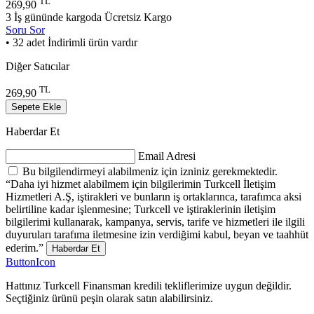
TL
269,90
3 İş gününde kargoda
Ücretsiz Kargo
Soru Sor
• 32 adet İndirimli ürün vardır
Diğer Satıcılar
TL
269,90
Sepete Ekle
Haberdar Et
Email Adresi
Bu bilgilendirmeyi alabilmeniz için izniniz gerekmektedir.
“Daha iyi hizmet alabilmem için bilgilerimin Turkcell İletişim
Hizmetleri A.Ş, iştirakleri ve bunların iş ortaklarınca, tarafımca aksi
belirtiline kadar işlenmesine; Turkcell ve iştiraklerinin iletişim
bilgilerimi kullanarak, kampanya, servis, tarife ve hizmetleri ile ilgili
duyuruları tarafıma iletmesine izin verdiğimi kabul, beyan ve taahhüt
ederim.”
Haberdar Et
ButtonIcon
Hattınız Turkcell Finansman kredili tekliflerimize uygun değildir.
Seçtiğiniz ürünü peşin olarak satın alabilirsiniz.