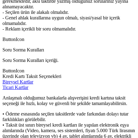
gerekmektedir, aksi taktirde yazmış olduğunuz sorularınız yayına
alınamayacaktır.
- Seçilen ürün ile alakalı olmalıdır.
- Genel ahlak kurallarına uygun olmalı, siyasi/yasal bir içerik
olmamalıdır.
- Reklam içerikli bir soru olmamalıdır.
ButtonIcon
Soru Sorma Kuralları
Soru Sorma Kuralları içeriği.
ButtonIcon
Kredi Kartı Taksit Seçenekleri
Bireysel Kartlar
Ticari Kartlar
Anlaşmalı olduğumuz bankalarla alışverişini kredi kartına taksit
seçeneği ile hızlı, kolay ve güvenli bir şekilde tamamlayabilirsin.
• Ödeme esnasında seçilen taksitlerde vade farkından dolayı tutar
farklılıkları görülebilir.
• Taksit üst sınırı bireysel kredi kartları ile yapılan elektronik eşya
alımlarında (Video, kamera, ses sistemleri, fiyatı 5.000 Türk lirasının
üzerinde olan televizyon vb) 4 ay, tablet alımlarında 6 ay, elektrikli