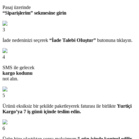
Pasaj üzerinde
“Siparişlerim” sekmesine girin
3
İade nedeninizi seçerek
“İade Talebi OIuştur”
butonuna tıklayın.
4
SMS ile gelecek
kargo kodunu
not alın.
5
Ürünü eksiksiz bir şekilde paketleyerek faturası ile birlikte
Yurtiçi
Kargo’ya 7 iş günü içinde teslim edin.
6
Ürün bize ulaştıktan sonra maksimum
5 gün içinde kontrol edilir,