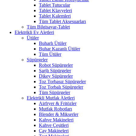
Tablet Tutucular
Tablet Klavyeleri
Tablet Kalemleri
Tüm Tablet Aksesuarları
Tüm Bilgisayar-Tablet
Elektrikli Ev Aletleri
Ütüler
Buharlı Ütüler
Buhar Kazanlı Ütüler
Tüm Ütüler
Süpürgeler
Robot Süpürgeler
Şarjlı Süpürgeler
Dikey Süpürgeler
Toz Torbasız Süpürgeler
Toz Torbalı Süpürgeler
Tüm Süpürgeler
Elektrikli Mutfak Aletleri
Airfryer & Fritözler
Mutfak Robotları
Blender & Mikserler
Kahve Makineleri
Kahve Çeşitleri
Çay Makineleri