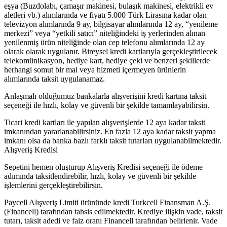
eşya (Buzdolabı, çamaşır makinesi, bulaşık makinesi, elektrikli ev
aletleri vb.) alımlarında ve fiyatı 5.000 Türk Lirasına kadar olan
televizyon alımlarında 9 ay, bilgisayar alımlarında 12 ay, “yenileme
merkezi” veya “yetkili satıcı” niteliğindeki iş yerlerinden alınan
yenilenmiş ürün niteliğinde olan cep telefonu alımlarında 12 ay
olarak olarak uygulanır. Bireysel kredi kartlarıyla gerçekleştirilecek
telekomünikasyon, hediye kart, hediye çeki ve benzeri şekillerde
herhangi somut bir mal veya hizmeti içermeyen ürünlerin
alımlarında taksit uygulanamaz.
Anlaşmalı olduğumuz bankalarla alışverişini kredi kartına taksit
seçeneği ile hızlı, kolay ve güvenli bir şekilde tamamlayabilirsin.
Ticari kredi kartları ile yapılan alışverişlerde 12 aya kadar taksit
imkanından yararlanabilirsiniz. En fazla 12 aya kadar taksit yapma
imkanı olsa da banka bazlı farklı taksit tutarları uygulanabilmektedir.
Alışveriş Kredisi
Sepetini hemen oluşturup Alışveriş Kredisi seçeneği ile ödeme
adımında taksitlendirebilir, hızlı, kolay ve güvenli bir şekilde
işlemlerini gerçekleştirebilirsin.
Paycell Alışveriş Limiti ürününde kredi Turkcell Finansman A.Ş.
(Financell) tarafından tahsis edilmektedir. Krediye ilişkin vade, taksit
tutarı, taksit adedi ve faiz oranı Financell tarafından belirlenir. Vade