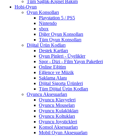
Tüm Sağlık-Kişisel Bakım
Hobi-Oyun
Oyun Konsolları
Playstation 5 / PS5
Nintendo
xbox
Diğer Oyun Konsolları
Tüm Oyun Konsolları
Dijital Ürün Kodları
Destek Kartları
Oyun Pinleri - Üyelikler
Spor - Dizi - Film Yayın Paketleri
Online Eğitim
Eğlence ve Müzik
Saklama Alanı
Dijital Sigorta Ürünleri
Tüm Dijital Ürün Kodları
Oyuncu Aksesuarları
Oyuncu Klavyeleri
Oyuncu Mouseları
Oyuncu Kulaklıkları
Oyuncu Koltukları
Oyuncu Joystickleri
Konsol Aksesuarları
Mobil Oyun Aksesuarları