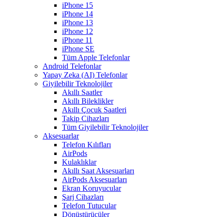
iPhone 15
iPhone 14
iPhone 13
iPhone 12
iPhone 11
iPhone SE
Tüm Apple Telefonlar
Android Telefonlar
Yapay Zeka (AI) Telefonlar
Giyilebilir Teknolojiler
Akıllı Saatler
Akıllı Bileklikler
Akıllı Çocuk Saatleri
Takip Cihazları
Tüm Giyilebilir Teknolojiler
Aksesuarlar
Telefon Kılıfları
AirPods
Kulaklıklar
Akıllı Saat Aksesuarları
AirPods Aksesuarları
Ekran Koruyucular
Şarj Cihazları
Telefon Tutucular
Dönüştürücüler