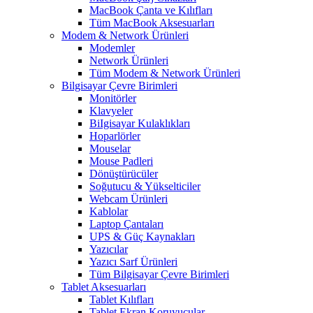
MacBook Çanta ve Kılıfları
Tüm MacBook Aksesuarları
Modem & Network Ürünleri
Modemler
Network Ürünleri
Tüm Modem & Network Ürünleri
Bilgisayar Çevre Birimleri
Monitörler
Klavyeler
BiIgisayar Kulaklıkları
Hoparlörler
Mouselar
Mouse Padleri
Dönüştürücüler
Soğutucu & Yükselticiler
Webcam Ürünleri
Kablolar
Laptop Çantaları
UPS & Güç Kaynakları
Yazıcılar
Yazıcı Sarf Ürünleri
Tüm Bilgisayar Çevre Birimleri
Tablet Aksesuarları
Tablet Kılıfları
Tablet Ekran Koruyucular