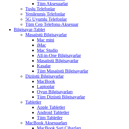
Tüm Aksesuarlar
Tuşlu Telefonlar
Yenilenmiş Telefonlar
5G Uyumlu Telefonlar
Tüm Cep Telefonu-Aksesuar
Bilgisayar-Tablet
Masaüstü Bilgisayarlar
Mac mini
iMac
Mac Studio
All-in-One Bilgisayarlar
Masaüstü Bilgisayarlar
Kasalar
Tüm Masaüstü Bilgisayarlar
Dizüstü Bilgisayarlar
MacBook
Laptoplar
Oyun Bilgisayarları
Tüm Dizüstü Bilgisayarlar
Tabletler
Apple Tabletler
Android Tabletler
Tüm Tabletler
MacBook Aksesuarları
MacBook Şarj Cihazları