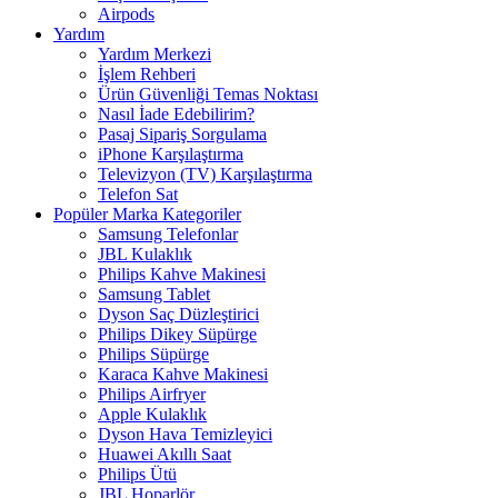
Airpods
Yardım
Yardım Merkezi
İşlem Rehberi
Ürün Güvenliği Temas Noktası
Nasıl İade Edebilirim?
Pasaj Sipariş Sorgulama
iPhone Karşılaştırma
Televizyon (TV) Karşılaştırma
Telefon Sat
Popüler Marka Kategoriler
Samsung Telefonlar
JBL Kulaklık
Philips Kahve Makinesi
Samsung Tablet
Dyson Saç Düzleştirici
Philips Dikey Süpürge
Philips Süpürge
Karaca Kahve Makinesi
Philips Airfryer
Apple Kulaklık
Dyson Hava Temizleyici
Huawei Akıllı Saat
Philips Ütü
JBL Hoparlör