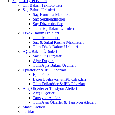
Sağlık-Kişisel Bakım
Cilt Bakım Teknolojileri
Saç Bakım Ürünleri
Saç Kurutma Makineleri
Saç Şekillendiriciler
Saç Düzleştiricileri
Tüm Saç Bakım Ürünleri
Erkek Bakım Ürünleri
Tıraş Makineleri
Saç & Sakal Kesme Makineleri
Tüm Erkek Bakım Ürünleri
Ağız Bakım Ürünleri
Şarjlı Diş Fırçaları
Ağız Duşları
Tüm Ağız Bakım Ürünleri
Epilatörler & IPL Cihazları
Epilatörler
Lazer Epilasyon & IPL Cihazları
Tüm Epilatörler & IPL Cihazları
Ateş Ölçerler & Tansiyon Aletleri
Ateş Ölçerler
Tansiyon Aletleri
Tüm Ateş Ölçerler & Tansiyon Aletleri
Masaj Aletleri
Tartılar