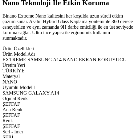
Nano Teknoloji İle Etkin Koruma
Binano Extreme Nano kalitesini her koşulda uzun süreli etkim
çözüm sunar. Asahii Hybrid Glass Kaplama yöntemi ile 360 derece
esneyebilen ve aynı zamanda 9H darbe emiciliği ile en üst seviyede
koruma sağlar. Ultra ince yapısı ile ergonomik kullanım
sunmaktadır.
Ürün Özellikleri
Ürün Model Adı
EXTREME SAMSUNG A14 NANO EKRAN KORUYUCU
Üretim Yeri
TÜRKİYE
Materyal
NANO
Uyumlu Model 1
SAMSUNG GALAXY A14
Orjınal Renk
ŞEFFAF
Ana Renk
ŞEFFAF
Renk
ŞEFFAF
Seri - Imeı
SERİ