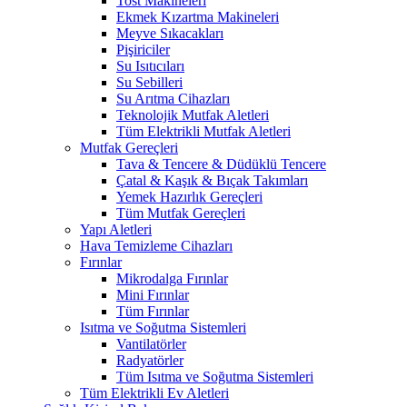
Tost Makineleri
Ekmek Kızartma Makineleri
Meyve Sıkacakları
Pişiriciler
Su Isıtıcıları
Su Sebilleri
Su Arıtma Cihazları
Teknolojik Mutfak Aletleri
Tüm Elektrikli Mutfak Aletleri
Mutfak Gereçleri
Tava & Tencere & Düdüklü Tencere
Çatal & Kaşık & Bıçak Takımları
Yemek Hazırlık Gereçleri
Tüm Mutfak Gereçleri
Yapı Aletleri
Hava Temizleme Cihazları
Fırınlar
Mikrodalga Fırınlar
Mini Fırınlar
Tüm Fırınlar
Isıtma ve Soğutma Sistemleri
Vantilatörler
Radyatörler
Tüm Isıtma ve Soğutma Sistemleri
Tüm Elektrikli Ev Aletleri