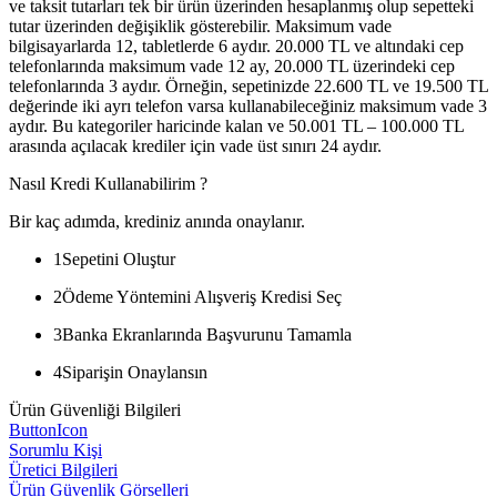
ve taksit tutarları tek bir ürün üzerinden hesaplanmış olup sepetteki
tutar üzerinden değişiklik gösterebilir. Maksimum vade
bilgisayarlarda 12, tabletlerde 6 aydır. 20.000 TL ve altındaki cep
telefonlarında maksimum vade 12 ay, 20.000 TL üzerindeki cep
telefonlarında 3 aydır. Örneğin, sepetinizde 22.600 TL ve 19.500 TL
değerinde iki ayrı telefon varsa kullanabileceğiniz maksimum vade 3
aydır. Bu kategoriler haricinde kalan ve 50.001 TL – 100.000 TL
arasında açılacak krediler için vade üst sınırı 24 aydır.
Nasıl Kredi Kullanabilirim ?
Bir kaç adımda, krediniz anında onaylanır.
1
Sepetini Oluştur
2
Ödeme Yöntemini Alışveriş Kredisi Seç
3
Banka Ekranlarında Başvurunu Tamamla
4
Siparişin Onaylansın
Ürün Güvenliği Bilgileri
ButtonIcon
Sorumlu Kişi
Üretici Bilgileri
Ürün Güvenlik Görselleri