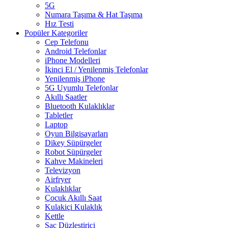
5G
Numara Taşıma & Hat Taşıma
Hız Testi
Popüler Kategoriler
Cep Telefonu
Android Telefonlar
iPhone Modelleri
İkinci El / Yenilenmiş Telefonlar
Yenilenmiş iPhone
5G Uyumlu Telefonlar
Akıllı Saatler
Bluetooth Kulaklıklar
Tabletler
Laptop
Oyun Bilgisayarları
Dikey Süpürgeler
Robot Süpürgeler
Kahve Makineleri
Televizyon
Airfryer
Kulaklıklar
Çocuk Akıllı Saat
Kulakiçi Kulaklık
Kettle
Saç Düzleştirici