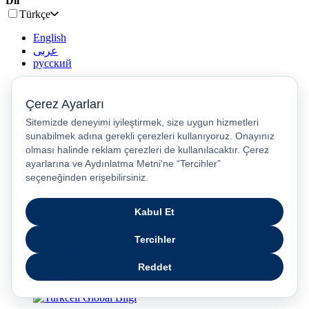
Dil
Türkçe
English
عربى
русский