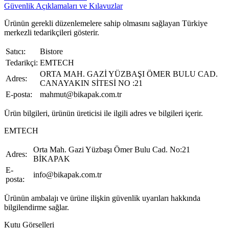
Güvenlik Açıklamaları ve Kılavuzlar
Ürünün gerekli düzenlemelere sahip olmasını sağlayan Türkiye
merkezli tedarikçileri gösterir.
Satıcı:
Bistore
Tedarikçi:
EMTECH
ORTA MAH. GAZİ YÜZBAŞI ÖMER BULU CAD.
Adres:
CANAYAKIN SİTESİ NO :21
E-posta:
mahmut@bikapak.com.tr
Ürün bilgileri, ürünün üreticisi ile ilgili adres ve bilgileri içerir.
EMTECH
Orta Mah. Gazi Yüzbaşı Ömer Bulu Cad. No:21
Adres:
BİKAPAK
E-
info@bikapak.com.tr
posta:
Ürünün ambalajı ve ürüne ilişkin güvenlik uyarıları hakkında
bilgilendirme sağlar.
Kutu Görselleri