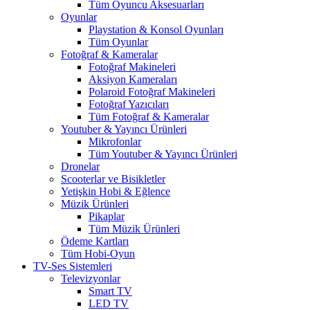
Tüm Oyuncu Aksesuarları
Oyunlar
Playstation & Konsol Oyunları
Tüm Oyunlar
Fotoğraf & Kameralar
Fotoğraf Makineleri
Aksiyon Kameraları
Polaroid Fotoğraf Makineleri
Fotoğraf Yazıcıları
Tüm Fotoğraf & Kameralar
Youtuber & Yayıncı Ürünleri
Mikrofonlar
Tüm Youtuber & Yayıncı Ürünleri
Dronelar
Scooterlar ve Bisikletler
Yetişkin Hobi & Eğlence
Müzik Ürünleri
Pikaplar
Tüm Müzik Ürünleri
Ödeme Kartları
Tüm Hobi-Oyun
TV-Ses Sistemleri
Televizyonlar
Smart TV
LED TV