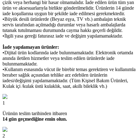
çizik veya herhangi bir hasar olmamalıdır. İade edilen ürün tüm yan
ürün ve aksesuarlarıyla birlikte gönderilmelidir. Ürünlerin 14 günde
iade koşullarına uygun bir şekilde iade edilmesi gerekmektedir.
•Büyük desili ürünlerde (Beyaz eşya, TV vb.) ambalajın teknik
servis tarafından açılmadığı durumlar veya hasarlı ambalajlarda
tutanak tutulmaması durumunda cayma hakkı geçerli değildir.
•İlgili yasa gereği faturasız iade ve değişim yapılamamaktadır.
İade yapılamayan ürünler:
•Dijital ürün kodlarında iade bulunmamaktadır. Elektronik ortamda
anında iletilen hizmetler veya teslim edilen ürünlerde iade
bulunmamaktadır.
•Kullanım esnasında vücut ile birebir temas gerektiren ve kullanımla
beraber sağlık açısından tehlike arz edebilen ürünlerin
iadesi/değişimi yapılamamaktadır. (Tüm Kişisel Bakım Ürünleri,
Kulak içi /kulak üstü kulaklık, saat, akıllı bileklik vb.)
1
Ürünün teslim tarihinden itibaren
14 gün geçmediğine emin olun.
2