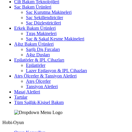
Cilt Bakım Teknolojileri
Saç Bakım Ürünleri
Saç Kurutma Makineleri
Saç Şekillendiriciler
Saç Düzleştiricileri
Erkek Bakım Ürünleri
Tıraş Makineleri
Saç & Sakal Kesme Makineleri
Ağız Bakım Ürünleri
Şarjlı Diş Fırçaları
Ağız Duşları
Epilatörler & IPL Cihazları
Epilatörler
Lazer Epilasyon & IPL Cihazları
Ateş Ölçerler & Tansiyon Aletleri
Ateş Ölçerler
Tansiyon Aletleri
Masaj Aletleri
Tartılar
Tüm Sağlık-Kişisel Bakım
Hobi-Oyun