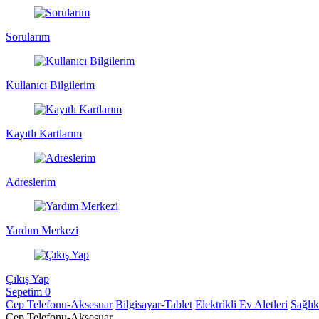
Sorularım
Kullanıcı Bilgilerim
Kayıtlı Kartlarım
Adreslerim
Yardım Merkezi
Çıkış Yap
Sepetim
0
Cep Telefonu-Aksesuar
Bilgisayar-Tablet
Elektrikli Ev Aletleri
Sağlı
Cep Telefonu-Aksesuar