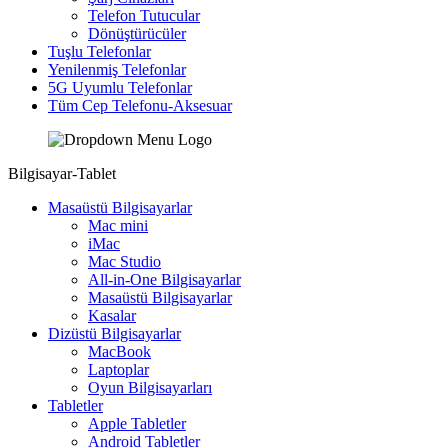
Telefon Tutucular
Dönüştürücüler
Tuşlu Telefonlar
Yenilenmiş Telefonlar
5G Uyumlu Telefonlar
Tüm Cep Telefonu-Aksesuar
Bilgisayar-Tablet
Masaüstü Bilgisayarlar
Mac mini
iMac
Mac Studio
All-in-One Bilgisayarlar
Masaüstü Bilgisayarlar
Kasalar
Dizüstü Bilgisayarlar
MacBook
Laptoplar
Oyun Bilgisayarları
Tabletler
Apple Tabletler
Android Tabletler