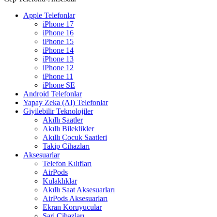
Apple Telefonlar
iPhone 17
iPhone 16
iPhone 15
iPhone 14
iPhone 13
iPhone 12
iPhone 11
iPhone SE
Android Telefonlar
Yapay Zeka (AI) Telefonlar
Giyilebilir Teknolojiler
Akıllı Saatler
Akıllı Bileklikler
Akıllı Çocuk Saatleri
Takip Cihazları
Aksesuarlar
Telefon Kılıfları
AirPods
Kulaklıklar
Akıllı Saat Aksesuarları
AirPods Aksesuarları
Ekran Koruyucular
Şarj Cihazları