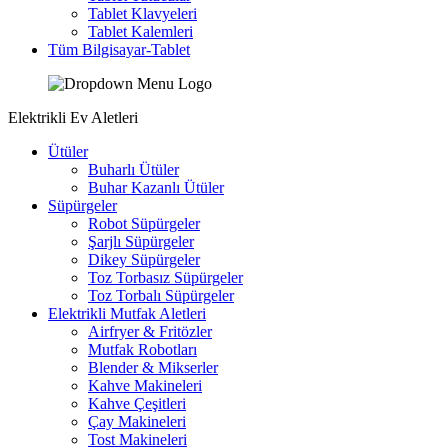
Tablet Klavyeleri
Tablet Kalemleri
Tüm Bilgisayar-Tablet
Elektrikli Ev Aletleri
Ütüler
Buharlı Ütüler
Buhar Kazanlı Ütüler
Süpürgeler
Robot Süpürgeler
Şarjlı Süpürgeler
Dikey Süpürgeler
Toz Torbasız Süpürgeler
Toz Torbalı Süpürgeler
Elektrikli Mutfak Aletleri
Airfryer & Fritözler
Mutfak Robotları
Blender & Mikserler
Kahve Makineleri
Kahve Çeşitleri
Çay Makineleri
Tost Makineleri