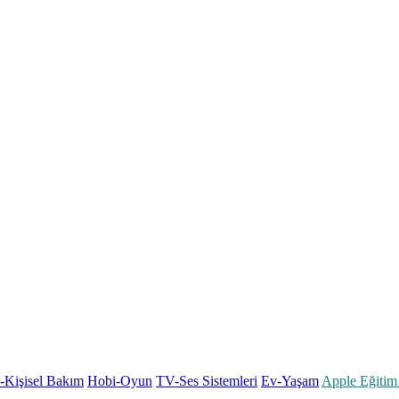
k-Kişisel Bakım
Hobi-Oyun
TV-Ses Sistemleri
Ev-Yaşam
Apple Eğitim