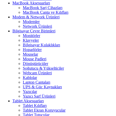
MacBook Aksesuarları
MacBook Şarj Cihazları
MacBook Çanta ve Kılıfları
Modem & Network Ürünleri
Modemler
Network Ürünleri
Bilgisayar Çevre Birimleri
Monitörler
Klavyeler
BiIgisayar Kulaklıkları
Hoparlörler
Mouselar
Mouse Padleri
Dönüştürücüler
Soğutucu & Yükselticiler
Webcam Ürünleri
Kablolar
Laptop Çantaları
UPS & Güç Kaynakları
Yazıcılar
Yazıcı Sarf Ürünleri
Tablet Aksesuarları
Tablet Kılıfları
Tablet Ekran Koruyucular
Tablet Tutucular