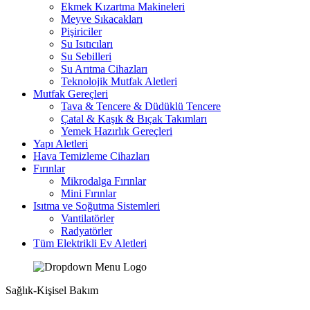
Ekmek Kızartma Makineleri
Meyve Sıkacakları
Pişiriciler
Su Isıtıcıları
Su Sebilleri
Su Arıtma Cihazları
Teknolojik Mutfak Aletleri
Mutfak Gereçleri
Tava & Tencere & Düdüklü Tencere
Çatal & Kaşık & Bıçak Takımları
Yemek Hazırlık Gereçleri
Yapı Aletleri
Hava Temizleme Cihazları
Fırınlar
Mikrodalga Fırınlar
Mini Fırınlar
Isıtma ve Soğutma Sistemleri
Vantilatörler
Radyatörler
Tüm Elektrikli Ev Aletleri
Sağlık-Kişisel Bakım