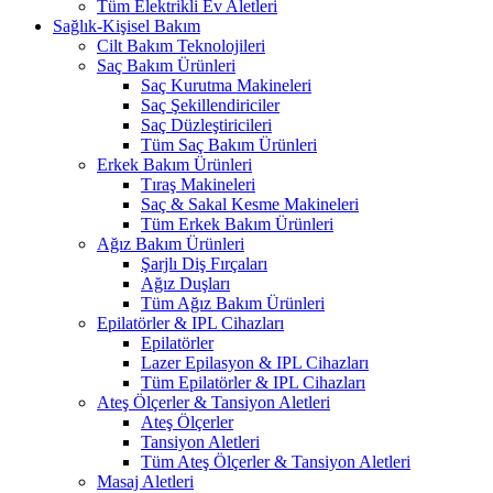
Tüm Elektrikli Ev Aletleri
Sağlık-Kişisel Bakım
Cilt Bakım Teknolojileri
Saç Bakım Ürünleri
Saç Kurutma Makineleri
Saç Şekillendiriciler
Saç Düzleştiricileri
Tüm Saç Bakım Ürünleri
Erkek Bakım Ürünleri
Tıraş Makineleri
Saç & Sakal Kesme Makineleri
Tüm Erkek Bakım Ürünleri
Ağız Bakım Ürünleri
Şarjlı Diş Fırçaları
Ağız Duşları
Tüm Ağız Bakım Ürünleri
Epilatörler & IPL Cihazları
Epilatörler
Lazer Epilasyon & IPL Cihazları
Tüm Epilatörler & IPL Cihazları
Ateş Ölçerler & Tansiyon Aletleri
Ateş Ölçerler
Tansiyon Aletleri
Tüm Ateş Ölçerler & Tansiyon Aletleri
Masaj Aletleri