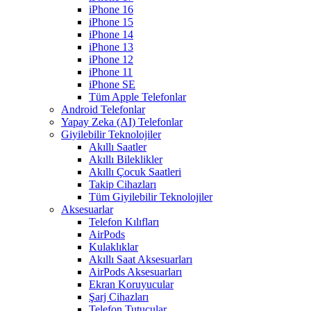
iPhone 16
iPhone 15
iPhone 14
iPhone 13
iPhone 12
iPhone 11
iPhone SE
Tüm Apple Telefonlar
Android Telefonlar
Yapay Zeka (AI) Telefonlar
Giyilebilir Teknolojiler
Akıllı Saatler
Akıllı Bileklikler
Akıllı Çocuk Saatleri
Takip Cihazları
Tüm Giyilebilir Teknolojiler
Aksesuarlar
Telefon Kılıfları
AirPods
Kulaklıklar
Akıllı Saat Aksesuarları
AirPods Aksesuarları
Ekran Koruyucular
Şarj Cihazları
Telefon Tutucular