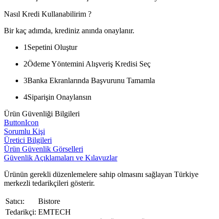
Nasıl Kredi Kullanabilirim ?
Bir kaç adımda, krediniz anında onaylanır.
1
Sepetini Oluştur
2
Ödeme Yöntemini Alışveriş Kredisi Seç
3
Banka Ekranlarında Başvurunu Tamamla
4
Siparişin Onaylansın
Ürün Güvenliği Bilgileri
ButtonIcon
Sorumlu Kişi
Üretici Bilgileri
Ürün Güvenlik Görselleri
Güvenlik Açıklamaları ve Kılavuzlar
Ürünün gerekli düzenlemelere sahip olmasını sağlayan Türkiye
merkezli tedarikçileri gösterir.
Satıcı:
Bistore
Tedarikçi:
EMTECH