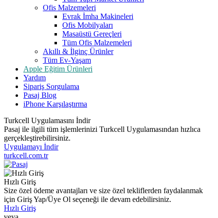
Ofis Malzemeleri
Evrak İmha Makineleri
Ofis Mobilyaları
Masaüstü Gereçleri
Tüm Ofis Malzemeleri
Akıllı & İlginç Ürünler
Tüm Ev-Yaşam
Apple Eğitim Ürünleri
Yardım
Sipariş Sorgulama
Pasaj Blog
iPhone Karşılaştırma
Turkcell Uygulamasını İndir
Pasaj ile ilgili tüm işlemlerinizi Turkcell Uygulamasından hızlıca
gerçekleştirebilirsiniz.
Uygulamayı İndir
turkcell.com.tr
Hızlı Giriş
Size özel ödeme avantajları ve size özel tekliflerden faydalanmak
için Giriş Yap/Üye Ol seçeneği ile devam edebilirsiniz.
Hızlı Giriş
veya