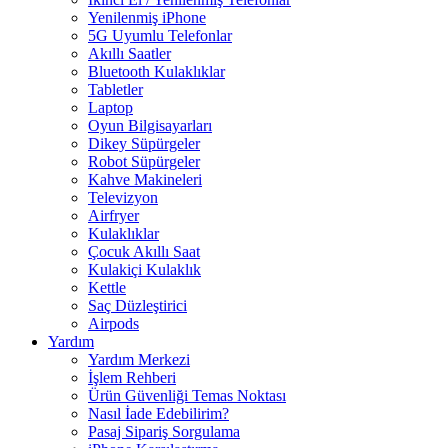
Yenilenmiş iPhone
5G Uyumlu Telefonlar
Akıllı Saatler
Bluetooth Kulaklıklar
Tabletler
Laptop
Oyun Bilgisayarları
Dikey Süpürgeler
Robot Süpürgeler
Kahve Makineleri
Televizyon
Airfryer
Kulaklıklar
Çocuk Akıllı Saat
Kulakiçi Kulaklık
Kettle
Saç Düzleştirici
Airpods
Yardım
Yardım Merkezi
İşlem Rehberi
Ürün Güvenliği Temas Noktası
Nasıl İade Edebilirim?
Pasaj Sipariş Sorgulama