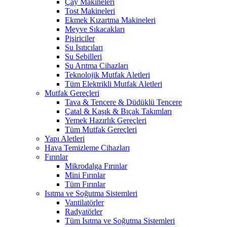
Çay Makineleri
Tost Makineleri
Ekmek Kızartma Makineleri
Meyve Sıkacakları
Pişiriciler
Su Isıtıcıları
Su Sebilleri
Su Arıtma Cihazları
Teknolojik Mutfak Aletleri
Tüm Elektrikli Mutfak Aletleri
Mutfak Gereçleri
Tava & Tencere & Düdüklü Tencere
Çatal & Kaşık & Bıçak Takımları
Yemek Hazırlık Gereçleri
Tüm Mutfak Gereçleri
Yapı Aletleri
Hava Temizleme Cihazları
Fırınlar
Mikrodalga Fırınlar
Mini Fırınlar
Tüm Fırınlar
Isıtma ve Soğutma Sistemleri
Vantilatörler
Radyatörler
Tüm Isıtma ve Soğutma Sistemleri