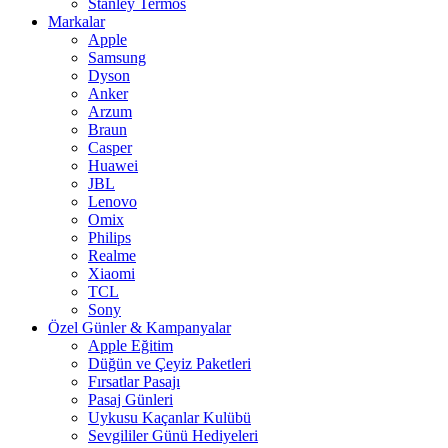
Stanley Termos
Markalar
Apple
Samsung
Dyson
Anker
Arzum
Braun
Casper
Huawei
JBL
Lenovo
Omix
Philips
Realme
Xiaomi
TCL
Sony
Özel Günler & Kampanyalar
Apple Eğitim
Düğün ve Çeyiz Paketleri
Fırsatlar Pasajı
Pasaj Günleri
Uykusu Kaçanlar Kulübü
Sevgililer Günü Hediyeleri