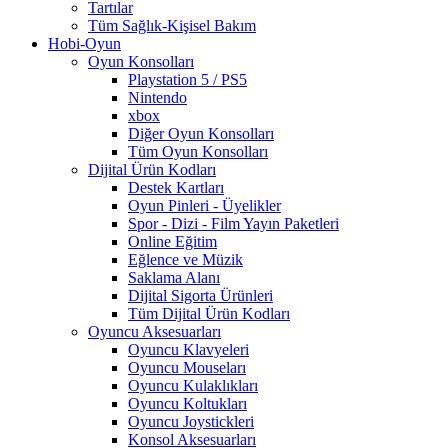
Tartılar
Tüm Sağlık-Kişisel Bakım
Hobi-Oyun
Oyun Konsolları
Playstation 5 / PS5
Nintendo
xbox
Diğer Oyun Konsolları
Tüm Oyun Konsolları
Dijital Ürün Kodları
Destek Kartları
Oyun Pinleri - Üyelikler
Spor - Dizi - Film Yayın Paketleri
Online Eğitim
Eğlence ve Müzik
Saklama Alanı
Dijital Sigorta Ürünleri
Tüm Dijital Ürün Kodları
Oyuncu Aksesuarları
Oyuncu Klavyeleri
Oyuncu Mouseları
Oyuncu Kulaklıkları
Oyuncu Koltukları
Oyuncu Joystickleri
Konsol Aksesuarları