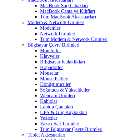
MacBook Şarj Cihazları
MacBook Çanta ve Kılıfları
Tüm MacBook Aksesuarları
Modem & Network Ürünleri
Modemler
Network Ürünleri
Tüm Modem & Network Ürünleri
Bilgisayar Çevre Birimleri
Monitörler
Klavyeler
BiIgisayar Kulaklıkları
Hoparlörler
Mouselar
Mouse Padleri
Dönüştürücüler
Soğutucu & Yükselticiler
Webcam Ürünleri
Kablolar
Laptop Çantaları
UPS & Güç Kaynakları
Yazıcılar
Yazıcı Sarf Ürünleri
Tüm Bilgisayar Çevre Birimleri
Tablet Aksesuarları