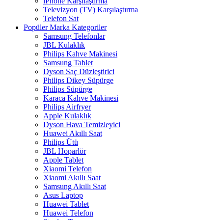
iPhone Karşılaştırma
Televizyon (TV) Karşılaştırma
Telefon Sat
Popüler Marka Kategoriler
Samsung Telefonlar
JBL Kulaklık
Philips Kahve Makinesi
Samsung Tablet
Dyson Saç Düzleştirici
Philips Dikey Süpürge
Philips Süpürge
Karaca Kahve Makinesi
Philips Airfryer
Apple Kulaklık
Dyson Hava Temizleyici
Huawei Akıllı Saat
Philips Ütü
JBL Hoparlör
Apple Tablet
Xiaomi Telefon
Xiaomi Akıllı Saat
Samsung Akıllı Saat
Asus Laptop
Huawei Tablet
Huawei Telefon