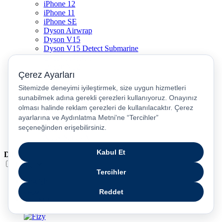
iPhone 12
iPhone 11
iPhone SE
Dyson Airwrap
Dyson V15
Dyson V15 Detect Submarine
Dyson Airstrait
Dyson V12
Dyson V8
Samsung Galaxy S25
Samsung Galaxy S25 Ultra
PS5 / Playstation 5
PS4 / Playstation 4
Nintendo Switch
Xbox Series S
Xbox Series X
Dil
Türkçe
English
عربى
русский