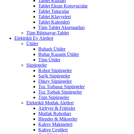
Tablet Kılıfları
Tablet Ekran Koruyucular
Tablet Tutucular
Tablet Klavyeleri
Tablet Kalemleri
Tüm Tablet Aksesuarları
Tüm Bilgisayar-Tablet
Elektrikli Ev Aletleri
Ütüler
Buharlı Ütüler
Buhar Kazanlı Ütüler
Tüm Ütüler
Süpürgeler
Robot Süpürgeler
Şarjlı Süpürgeler
Dikey Süpürgeler
Toz Torbasız Süpürgeler
Toz Torbalı Süpürgeler
Tüm Süpürgeler
Elektrikli Mutfak Aletleri
Airfryer & Fritözler
Mutfak Robotları
Blender & Mikserler
Kahve Makineleri
Kahve Çeşitleri