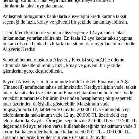
herhangi somut bir mal veya hizmeti içermeyen ürünlerin
alımlarında taksit uygulanamaz.
Anlaşmalı olduğumuz bankalarla alışverişini kredi kartına taksit
seçeneği ile hızlı, kolay ve güvenli bir şekilde tamamlayabilirsin.
Ticari kredi kartları ile yapılan alışverişlerde 12 aya kadar taksit
imkanından yararlanabilirsiniz. En fazla 12 aya kadar taksit yapma
imkanı olsa da banka bazlı farklı taksit tutarları uygulanabilmektedir.
Alışveriş Kredisi
Sepetini hemen oluşturup Alışveriş Kredisi seçeneği ile ödeme
adımında taksitlendirebilir, hızlı, kolay ve güvenli bir şekilde
işlemlerini gerçekleştirebilirsin.
Paycell Alışveriş Limiti ürününde kredi Turkcell Finansman A.Ş.
(Financell) tarafından tahsis edilmektedir. Krediye ilişkin vade, taksit
tutarı, taksit adedi ve faiz oranı Financell tarafından belirlenir. Vade
ve taksit tutarları tek bir ürün üzerinden hesaplanmış olup sepetteki
tutar üzerinden değişiklik gösterebilir. Maksimum vade
bilgisayarlarda 12, tabletlerde 6 aydır. 20.000 TL ve altındaki cep
telefonlarında maksimum vade 12 ay, 20.000 TL üzerindeki cep
telefonlarında 3 aydır. Örneğin, sepetinizde 22.600 TL ve 19.500 TL
değerinde iki ayrı telefon varsa kullanabileceğiniz maksimum vade 3
aydır. Bu kategoriler haricinde kalan ve 50.001 TL – 100.000 TL
arasında açılacak krediler için vade üst sınırı 24 aydır.