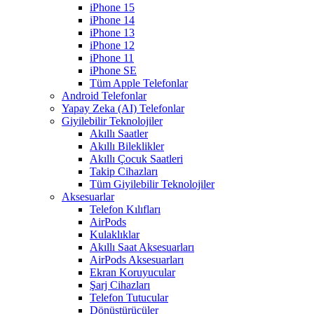
iPhone 15
iPhone 14
iPhone 13
iPhone 12
iPhone 11
iPhone SE
Tüm Apple Telefonlar
Android Telefonlar
Yapay Zeka (AI) Telefonlar
Giyilebilir Teknolojiler
Akıllı Saatler
Akıllı Bileklikler
Akıllı Çocuk Saatleri
Takip Cihazları
Tüm Giyilebilir Teknolojiler
Aksesuarlar
Telefon Kılıfları
AirPods
Kulaklıklar
Akıllı Saat Aksesuarları
AirPods Aksesuarları
Ekran Koruyucular
Şarj Cihazları
Telefon Tutucular
Dönüştürücüler