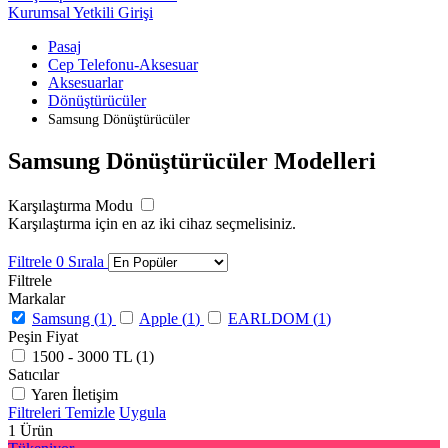
Kurumsal Yetkili Girişi
Pasaj
Cep Telefonu-Aksesuar
Aksesuarlar
Dönüştürücüler
Samsung Dönüştürücüler
Samsung Dönüştürücüler Modelleri
Karşılaştırma Modu
Karşılaştırma için en az iki cihaz seçmelisiniz.
Filtrele
0
Sırala
Filtrele
Markalar
Samsung (
1
)
Apple (
1
)
EARLDOM (
1
)
Peşin Fiyat
1500 - 3000 TL (
1
)
Satıcılar
Yaren İletişim
Filtreleri Temizle
Uygula
1
Ürün