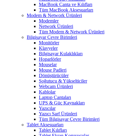
MacBook Çanta ve Kılıfları
Tüm MacBook Aksesuarları
Modem & Network Ürünleri
Modemler
Network Ürünleri
Tüm Modem & Network Ürünleri
Bilgisayar Çevre Birimleri
Monitörler
Klavyeler
BiIgisayar Kulaklıkları
Hoparlörler
Mouselar
Mouse Padleri
Dönüştürücüler
Soğutucu & Yükselticiler
Webcam Ürünleri
Kablolar
Laptop Çantaları
UPS & Güç Kaynakları
Yazıcılar
Yazıcı Sarf Ürünleri
Tüm Bilgisayar Çevre Birimleri
Tablet Aksesuarları
Tablet Kılıfları
Tablet Ekran Koruyucular