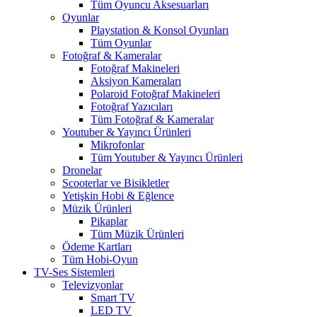
Tüm Oyuncu Aksesuarları
Oyunlar
Playstation & Konsol Oyunları
Tüm Oyunlar
Fotoğraf & Kameralar
Fotoğraf Makineleri
Aksiyon Kameraları
Polaroid Fotoğraf Makineleri
Fotoğraf Yazıcıları
Tüm Fotoğraf & Kameralar
Youtuber & Yayıncı Ürünleri
Mikrofonlar
Tüm Youtuber & Yayıncı Ürünleri
Dronelar
Scooterlar ve Bisikletler
Yetişkin Hobi & Eğlence
Müzik Ürünleri
Pikaplar
Tüm Müzik Ürünleri
Ödeme Kartları
Tüm Hobi-Oyun
TV-Ses Sistemleri
Televizyonlar
Smart TV
LED TV