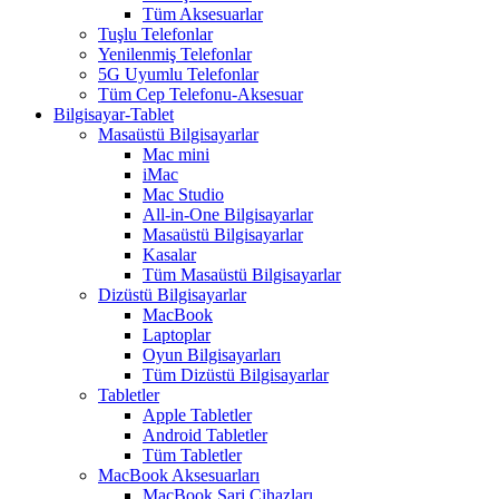
Tüm Aksesuarlar
Tuşlu Telefonlar
Yenilenmiş Telefonlar
5G Uyumlu Telefonlar
Tüm Cep Telefonu-Aksesuar
Bilgisayar-Tablet
Masaüstü Bilgisayarlar
Mac mini
iMac
Mac Studio
All-in-One Bilgisayarlar
Masaüstü Bilgisayarlar
Kasalar
Tüm Masaüstü Bilgisayarlar
Dizüstü Bilgisayarlar
MacBook
Laptoplar
Oyun Bilgisayarları
Tüm Dizüstü Bilgisayarlar
Tabletler
Apple Tabletler
Android Tabletler
Tüm Tabletler
MacBook Aksesuarları
MacBook Şarj Cihazları