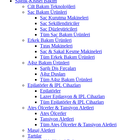
Sağlık-Kişisel Bakım
Cilt Bakım Teknolojileri
Saç Bakım Ürünleri
Saç Kurutma Makineleri
Saç Şekillendiriciler
Saç Düzleştiricileri
Tüm Saç Bakım Ürünleri
Erkek Bakım Ürünleri
Tıraş Makineleri
Saç & Sakal Kesme Makineleri
Tüm Erkek Bakım Ürünleri
Ağız Bakım Ürünleri
Şarjlı Diş Fırçaları
Ağız Duşları
Tüm Ağız Bakım Ürünleri
Epilatörler & IPL Cihazları
Epilatörler
Lazer Epilasyon & IPL Cihazları
Tüm Epilatörler & IPL Cihazları
Ateş Ölçerler & Tansiyon Aletleri
Ateş Ölçerler
Tansiyon Aletleri
Tüm Ateş Ölçerler & Tansiyon Aletleri
Masaj Aletleri
Tartılar