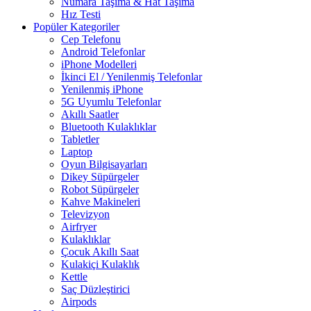
Numara Taşıma & Hat Taşıma
Hız Testi
Popüler Kategoriler
Cep Telefonu
Android Telefonlar
iPhone Modelleri
İkinci El / Yenilenmiş Telefonlar
Yenilenmiş iPhone
5G Uyumlu Telefonlar
Akıllı Saatler
Bluetooth Kulaklıklar
Tabletler
Laptop
Oyun Bilgisayarları
Dikey Süpürgeler
Robot Süpürgeler
Kahve Makineleri
Televizyon
Airfryer
Kulaklıklar
Çocuk Akıllı Saat
Kulakiçi Kulaklık
Kettle
Saç Düzleştirici
Airpods