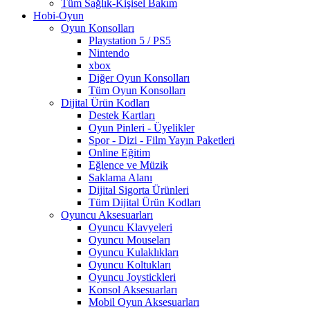
Tüm Sağlık-Kişisel Bakım
Hobi-Oyun
Oyun Konsolları
Playstation 5 / PS5
Nintendo
xbox
Diğer Oyun Konsolları
Tüm Oyun Konsolları
Dijital Ürün Kodları
Destek Kartları
Oyun Pinleri - Üyelikler
Spor - Dizi - Film Yayın Paketleri
Online Eğitim
Eğlence ve Müzik
Saklama Alanı
Dijital Sigorta Ürünleri
Tüm Dijital Ürün Kodları
Oyuncu Aksesuarları
Oyuncu Klavyeleri
Oyuncu Mouseları
Oyuncu Kulaklıkları
Oyuncu Koltukları
Oyuncu Joystickleri
Konsol Aksesuarları
Mobil Oyun Aksesuarları