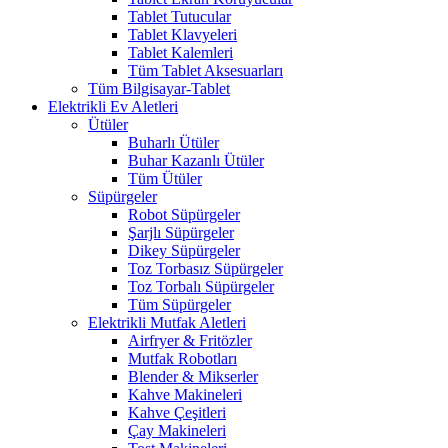
Tablet Tutucular
Tablet Klavyeleri
Tablet Kalemleri
Tüm Tablet Aksesuarları
Tüm Bilgisayar-Tablet
Elektrikli Ev Aletleri
Ütüler
Buharlı Ütüler
Buhar Kazanlı Ütüler
Tüm Ütüler
Süpürgeler
Robot Süpürgeler
Şarjlı Süpürgeler
Dikey Süpürgeler
Toz Torbasız Süpürgeler
Toz Torbalı Süpürgeler
Tüm Süpürgeler
Elektrikli Mutfak Aletleri
Airfryer & Fritözler
Mutfak Robotları
Blender & Mikserler
Kahve Makineleri
Kahve Çeşitleri
Çay Makineleri