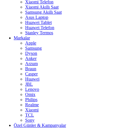
Xiaomi Telefon
Xiaomi Akıllı Saat
Samsung Akıllı Saat
Asus Laptop
Huawei Tablet
Huawei Telefon
Stanley Termos
Markalar
Apple
Samsung
Dyson
Anker
Arzum
Braun
Casper
Huawei
JBL
Lenovo
Omix
Philips
Realme
Xiaomi
TCL
Sony
Özel Günler & Kampanyalar