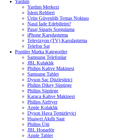
Yardım
Yardım Merkezi
İşlem Rehberi
Ürün Güvenliği Temas Noktası
Nasıl İade Edebilirim?
Pasaj Sipariş Sorgulama
iPhone Karşılaştırma
Televizyon (TV) Karşılaştırma
Telefon Sat
Popüler Marka Kategoriler
Samsung Telefonlar
JBL Kulaklık
Philips Kahve Makinesi
Samsung Tablet
Dyson Saç Düzleştirici
Philips Dikey Süpürge
Philips Süpürge
Karaca Kahve Makinesi
Philips Airfryer
Apple Kulaklık
Dyson Hava Temizleyici
Huawei Akıllı Saat
Philips Ütü
JBL Hoparlör
Apple Tablet