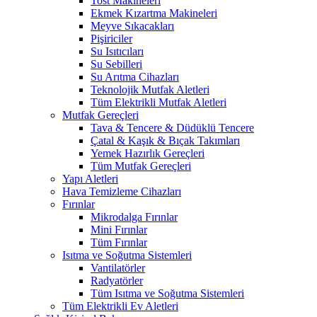
Tost Makineleri
Ekmek Kızartma Makineleri
Meyve Sıkacakları
Pişiriciler
Su Isıtıcıları
Su Sebilleri
Su Arıtma Cihazları
Teknolojik Mutfak Aletleri
Tüm Elektrikli Mutfak Aletleri
Mutfak Gereçleri
Tava & Tencere & Düdüklü Tencere
Çatal & Kaşık & Bıçak Takımları
Yemek Hazırlık Gereçleri
Tüm Mutfak Gereçleri
Yapı Aletleri
Hava Temizleme Cihazları
Fırınlar
Mikrodalga Fırınlar
Mini Fırınlar
Tüm Fırınlar
Isıtma ve Soğutma Sistemleri
Vantilatörler
Radyatörler
Tüm Isıtma ve Soğutma Sistemleri
Tüm Elektrikli Ev Aletleri