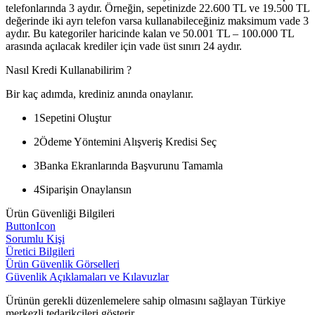
telefonlarında 3 aydır. Örneğin, sepetinizde 22.600 TL ve 19.500 TL
değerinde iki ayrı telefon varsa kullanabileceğiniz maksimum vade 3
aydır. Bu kategoriler haricinde kalan ve 50.001 TL – 100.000 TL
arasında açılacak krediler için vade üst sınırı 24 aydır.
Nasıl Kredi Kullanabilirim ?
Bir kaç adımda, krediniz anında onaylanır.
1
Sepetini Oluştur
2
Ödeme Yöntemini Alışveriş Kredisi Seç
3
Banka Ekranlarında Başvurunu Tamamla
4
Siparişin Onaylansın
Ürün Güvenliği Bilgileri
ButtonIcon
Sorumlu Kişi
Üretici Bilgileri
Ürün Güvenlik Görselleri
Güvenlik Açıklamaları ve Kılavuzlar
Ürünün gerekli düzenlemelere sahip olmasını sağlayan Türkiye
merkezli tedarikçileri gösterir.