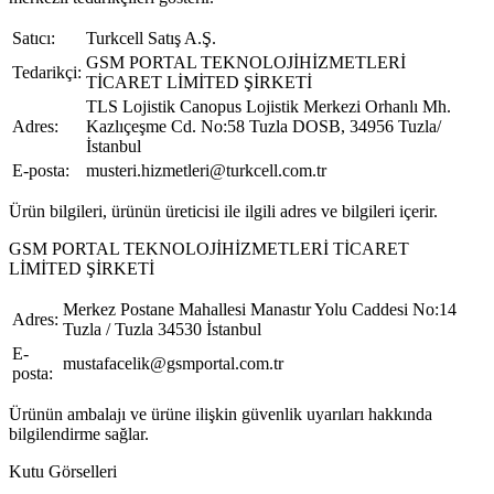
Satıcı:
Turkcell Satış A.Ş.
GSM PORTAL TEKNOLOJİHİZMETLERİ
Tedarikçi:
TİCARET LİMİTED ŞİRKETİ
TLS Lojistik Canopus Lojistik Merkezi Orhanlı Mh.
Adres:
Kazlıçeşme Cd. No:58 Tuzla DOSB, 34956 Tuzla/
İstanbul
E-posta:
musteri.hizmetleri@turkcell.com.tr
Ürün bilgileri, ürünün üreticisi ile ilgili adres ve bilgileri içerir.
GSM PORTAL TEKNOLOJİHİZMETLERİ TİCARET
LİMİTED ŞİRKETİ
Merkez Postane Mahallesi Manastır Yolu Caddesi No:14
Adres:
Tuzla / Tuzla 34530 İstanbul
E-
mustafacelik@gsmportal.com.tr
posta:
Ürünün ambalajı ve ürüne ilişkin güvenlik uyarıları hakkında
bilgilendirme sağlar.
Kutu Görselleri