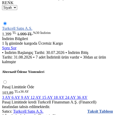
RENK
Turkcell Satış A.Ş.
TL
%30 İndirim
1.399
1.999
TL
İndirim Bilgileri
1 İş gününde kargoda
Ücretsiz Kargo
Soru Sor
• İndirim Başlangıç Tarihi: 30.07.2026
• İndirim Bitiş
Tarihi: 31.08.2026
• 7 adet İndirimli ürün vardır
• 30dan az ürün
kalmıştır
Alternatif Ödeme Yöntemleri
Pasaj Limitinle Öde
TLx36 AY
103,89
3 AY
6 AY
9 AY
12 AY
15 AY
18 AY
24 AY
36 AY
Pasaj Limitinde kredi Turkcell Finansman A.Ş. (Financell)
tarafından tahsis edilmektedir.
Satıcı:
Turkcell Satış A.Ş.
Taksit Tablosu