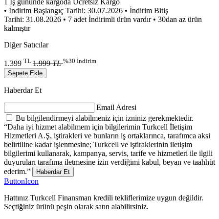
1 İş gününde kargoda
Ücretsiz Kargo
• İndirim Başlangıç Tarihi: 30.07.2026
• İndirim Bitiş
Tarihi: 31.08.2026
• 7 adet İndirimli ürün vardır
• 30dan az ürün
kalmıştır
Diğer Satıcılar
TL
%30 İndirim
1.399
1.999
TL
Sepete Ekle
Haberdar Et
Email Adresi
Bu bilgilendirmeyi alabilmeniz için izniniz gerekmektedir.
“Daha iyi hizmet alabilmem için bilgilerimin Turkcell İletişim
Hizmetleri A.Ş, iştirakleri ve bunların iş ortaklarınca, tarafımca aksi
belirtiline kadar işlenmesine; Turkcell ve iştiraklerinin iletişim
bilgilerimi kullanarak, kampanya, servis, tarife ve hizmetleri ile ilgili
duyuruları tarafıma iletmesine izin verdiğimi kabul, beyan ve taahhüt
ederim.”
Haberdar Et
ButtonIcon
Hattınız Turkcell Finansman kredili tekliflerimize uygun değildir.
Seçtiğiniz ürünü peşin olarak satın alabilirsiniz.