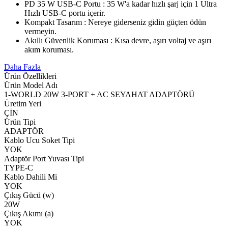
PD 35 W USB-C Portu : 35 W'a kadar hızlı şarj için 1 Ultra
Hızlı USB-C portu içerir.
Kompakt Tasarım : Nereye giderseniz gidin güçten ödün
vermeyin.
Akıllı Güvenlik Koruması : Kısa devre, aşırı voltaj ve aşırı
akım koruması.
Daha Fazla
Ürün Özellikleri
Ürün Model Adı
1-WORLD 20W 3-PORT + AC SEYAHAT ADAPTÖRÜ
Üretim Yeri
ÇİN
Ürün Tipi
ADAPTÖR
Kablo Ucu Soket Tipi
YOK
Adaptör Port Yuvası Tipi
TYPE-C
Kablo Dahili Mi
YOK
Çıkış Gücü (w)
20W
Çıkış Akımı (a)
YOK