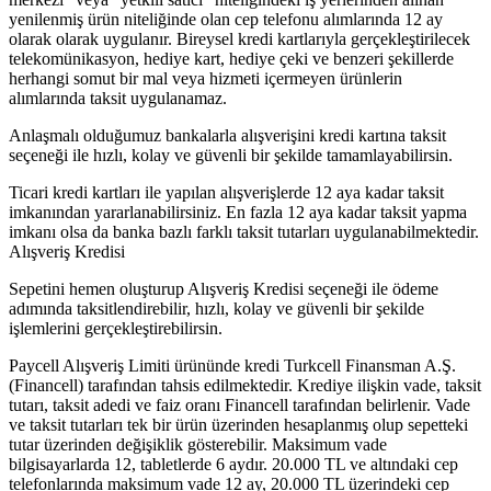
yenilenmiş ürün niteliğinde olan cep telefonu alımlarında 12 ay
olarak olarak uygulanır. Bireysel kredi kartlarıyla gerçekleştirilecek
telekomünikasyon, hediye kart, hediye çeki ve benzeri şekillerde
herhangi somut bir mal veya hizmeti içermeyen ürünlerin
alımlarında taksit uygulanamaz.
Anlaşmalı olduğumuz bankalarla alışverişini kredi kartına taksit
seçeneği ile hızlı, kolay ve güvenli bir şekilde tamamlayabilirsin.
Ticari kredi kartları ile yapılan alışverişlerde 12 aya kadar taksit
imkanından yararlanabilirsiniz. En fazla 12 aya kadar taksit yapma
imkanı olsa da banka bazlı farklı taksit tutarları uygulanabilmektedir.
Alışveriş Kredisi
Sepetini hemen oluşturup Alışveriş Kredisi seçeneği ile ödeme
adımında taksitlendirebilir, hızlı, kolay ve güvenli bir şekilde
işlemlerini gerçekleştirebilirsin.
Paycell Alışveriş Limiti ürününde kredi Turkcell Finansman A.Ş.
(Financell) tarafından tahsis edilmektedir. Krediye ilişkin vade, taksit
tutarı, taksit adedi ve faiz oranı Financell tarafından belirlenir. Vade
ve taksit tutarları tek bir ürün üzerinden hesaplanmış olup sepetteki
tutar üzerinden değişiklik gösterebilir. Maksimum vade
bilgisayarlarda 12, tabletlerde 6 aydır. 20.000 TL ve altındaki cep
telefonlarında maksimum vade 12 ay, 20.000 TL üzerindeki cep