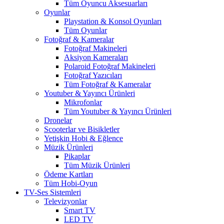
Tüm Oyuncu Aksesuarları
Oyunlar
Playstation & Konsol Oyunları
Tüm Oyunlar
Fotoğraf & Kameralar
Fotoğraf Makineleri
Aksiyon Kameraları
Polaroid Fotoğraf Makineleri
Fotoğraf Yazıcıları
Tüm Fotoğraf & Kameralar
Youtuber & Yayıncı Ürünleri
Mikrofonlar
Tüm Youtuber & Yayıncı Ürünleri
Dronelar
Scooterlar ve Bisikletler
Yetişkin Hobi & Eğlence
Müzik Ürünleri
Pikaplar
Tüm Müzik Ürünleri
Ödeme Kartları
Tüm Hobi-Oyun
TV-Ses Sistemleri
Televizyonlar
Smart TV
LED TV