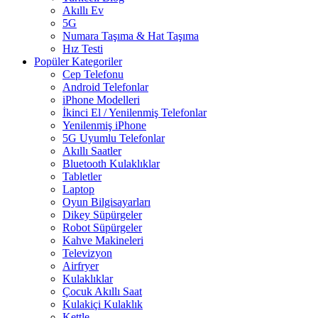
Akıllı Ev
5G
Numara Taşıma & Hat Taşıma
Hız Testi
Popüler Kategoriler
Cep Telefonu
Android Telefonlar
iPhone Modelleri
İkinci El / Yenilenmiş Telefonlar
Yenilenmiş iPhone
5G Uyumlu Telefonlar
Akıllı Saatler
Bluetooth Kulaklıklar
Tabletler
Laptop
Oyun Bilgisayarları
Dikey Süpürgeler
Robot Süpürgeler
Kahve Makineleri
Televizyon
Airfryer
Kulaklıklar
Çocuk Akıllı Saat
Kulakiçi Kulaklık
Kettle