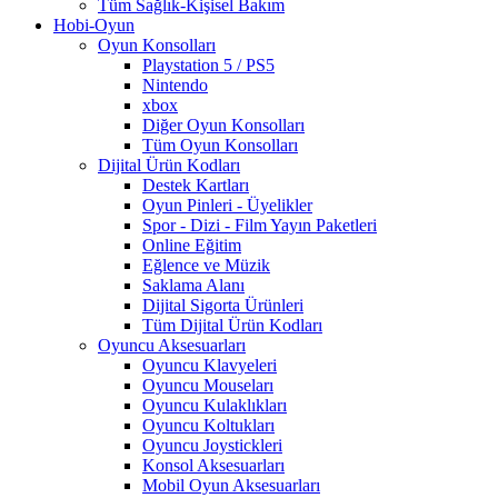
Tüm Sağlık-Kişisel Bakım
Hobi-Oyun
Oyun Konsolları
Playstation 5 / PS5
Nintendo
xbox
Diğer Oyun Konsolları
Tüm Oyun Konsolları
Dijital Ürün Kodları
Destek Kartları
Oyun Pinleri - Üyelikler
Spor - Dizi - Film Yayın Paketleri
Online Eğitim
Eğlence ve Müzik
Saklama Alanı
Dijital Sigorta Ürünleri
Tüm Dijital Ürün Kodları
Oyuncu Aksesuarları
Oyuncu Klavyeleri
Oyuncu Mouseları
Oyuncu Kulaklıkları
Oyuncu Koltukları
Oyuncu Joystickleri
Konsol Aksesuarları
Mobil Oyun Aksesuarları