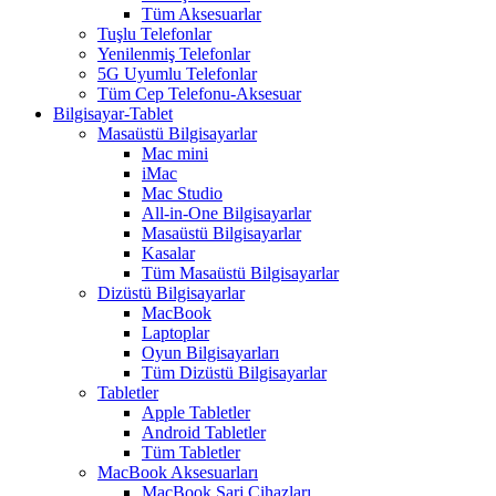
Tüm Aksesuarlar
Tuşlu Telefonlar
Yenilenmiş Telefonlar
5G Uyumlu Telefonlar
Tüm Cep Telefonu-Aksesuar
Bilgisayar-Tablet
Masaüstü Bilgisayarlar
Mac mini
iMac
Mac Studio
All-in-One Bilgisayarlar
Masaüstü Bilgisayarlar
Kasalar
Tüm Masaüstü Bilgisayarlar
Dizüstü Bilgisayarlar
MacBook
Laptoplar
Oyun Bilgisayarları
Tüm Dizüstü Bilgisayarlar
Tabletler
Apple Tabletler
Android Tabletler
Tüm Tabletler
MacBook Aksesuarları
MacBook Şarj Cihazları