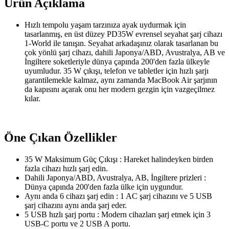
Ürün Açıklama
Hızlı tempolu yaşam tarzınıza ayak uydurmak için
tasarlanmış, en üst düzey PD35W evrensel seyahat şarj cihazı
1-World ile tanışın. Seyahat arkadaşınız olarak tasarlanan bu
çok yönlü şarj cihazı, dahili Japonya/ABD, Avustralya, AB ve
İngiltere soketleriyle dünya çapında 200'den fazla ülkeyle
uyumludur. 35 W çıkışı, telefon ve tabletler için hızlı şarjı
garantilemekle kalmaz, aynı zamanda MacBook Air şarjının
da kapısını açarak onu her modern gezgin için vazgeçilmez
kılar.
Öne Çıkan Özellikler
35 W Maksimum Güç Çıkışı : Hareket halindeyken birden
fazla cihazı hızlı şarj edin.
Dahili Japonya/ABD, Avustralya, AB, İngiltere prizleri :
Dünya çapında 200'den fazla ülke için uygundur.
Aynı anda 6 cihazı şarj edin : 1 AC şarj cihazını ve 5 USB
şarj cihazını aynı anda şarj eder.
5 USB hızlı şarj portu : Modern cihazları şarj etmek için 3
USB-C portu ve 2 USB A portu.