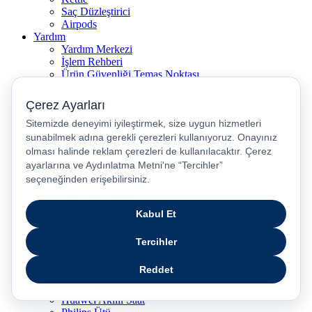
Saç Düzleştirici
Airpods
Yardım
Yardım Merkezi
İşlem Rehberi
Ürün Güvenliği Temas Noktası
Nasıl İade Edebilirim?
Pasaj Sipariş Sorgulama
iPhone Karşılaştırma
Televizyon (TV) Karşılaştırma
Telefon Sat
Popüler Marka Kategoriler
Samsung Telefonlar
JBL Kulaklık
Philips Kahve Makinesi
Samsung Tablet
Dyson Saç Düzleştirici
Philips Dikey Süpürge
Philips Süpürge
Karaca Kahve Makinesi
Philips Airfryer
Apple Kulaklık
Dyson Hava Temizleyici
Huawei Akıllı Saat