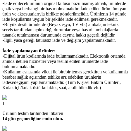
•İade edilecek ürünün orijinal kutusu bozulmamış olmalı, ürünlerde
çizik veya herhangi bir hasar olmamalıdır. İade edilen ürün tüm yan
ürün ve aksesuarlarıyla birlikte gönderilmelidir. Ürünlerin 14 günde
iade koşullarına uygun bir şekilde iade edilmesi gerekmektedir.
•Büyük desili ürünlerde (Beyaz eşya, TV vb.) ambalajın teknik
servis tarafından açılmadığı durumlar veya hasarlı ambalajlarda
tutanak tutulmaması durumunda cayma hakkı geçerli değildir.
•İlgili yasa gereği faturasız iade ve değişim yapılamamaktadır.
İade yapılamayan ürünler:
•Dijital ürün kodlarında iade bulunmamaktadır. Elektronik ortamda
anında iletilen hizmetler veya teslim edilen ürünlerde iade
bulunmamaktadır.
•Kullanım esnasında vücut ile birebir temas gerektiren ve kullanımla
beraber sağlık açısından tehlike arz edebilen ürünlerin
iadesi/değişimi yapılamamaktadır. (Tüm Kişisel Bakım Ürünleri,
Kulak içi /kulak üstü kulaklık, saat, akıllı bileklik vb.)
1
Ürünün teslim tarihinden itibaren
14 gün geçmediğine emin olun.