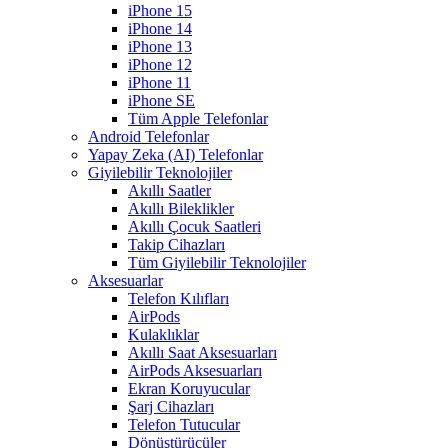
iPhone 15
iPhone 14
iPhone 13
iPhone 12
iPhone 11
iPhone SE
Tüm Apple Telefonlar
Android Telefonlar
Yapay Zeka (AI) Telefonlar
Giyilebilir Teknolojiler
Akıllı Saatler
Akıllı Bileklikler
Akıllı Çocuk Saatleri
Takip Cihazları
Tüm Giyilebilir Teknolojiler
Aksesuarlar
Telefon Kılıfları
AirPods
Kulaklıklar
Akıllı Saat Aksesuarları
AirPods Aksesuarları
Ekran Koruyucular
Şarj Cihazları
Telefon Tutucular
Dönüştürücüler