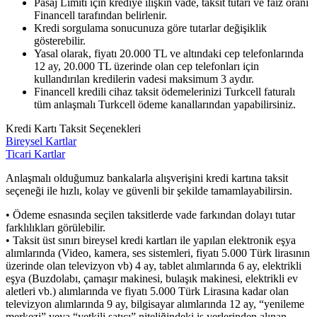
Pasaj Limiti için krediye ilişkin vade, taksit tutarı ve faiz oranı
Financell tarafından belirlenir.
Kredi sorgulama sonucunuza göre tutarlar değişiklik
gösterebilir.
Yasal olarak, fiyatı 20.000 TL ve altındaki cep telefonlarında
12 ay, 20.000 TL üzerinde olan cep telefonları için
kullandırılan kredilerin vadesi maksimum 3 aydır.
Financell kredili cihaz taksit ödemelerinizi Turkcell faturalı
tüm anlaşmalı Turkcell ödeme kanallarından yapabilirsiniz.
Kredi Kartı Taksit Seçenekleri
Bireysel Kartlar
Ticari Kartlar
Anlaşmalı olduğumuz bankalarla alışverişini kredi kartına taksit
seçeneği ile hızlı, kolay ve güvenli bir şekilde tamamlayabilirsin.
• Ödeme esnasında seçilen taksitlerde vade farkından dolayı tutar
farklılıkları görülebilir.
• Taksit üst sınırı bireysel kredi kartları ile yapılan elektronik eşya
alımlarında (Video, kamera, ses sistemleri, fiyatı 5.000 Türk lirasının
üzerinde olan televizyon vb) 4 ay, tablet alımlarında 6 ay, elektrikli
eşya (Buzdolabı, çamaşır makinesi, bulaşık makinesi, elektrikli ev
aletleri vb.) alımlarında ve fiyatı 5.000 Türk Lirasına kadar olan
televizyon alımlarında 9 ay, bilgisayar alımlarında 12 ay, “yenileme
merkezi” veya “yetkili satıcı” niteliğindeki iş yerlerinden alınan