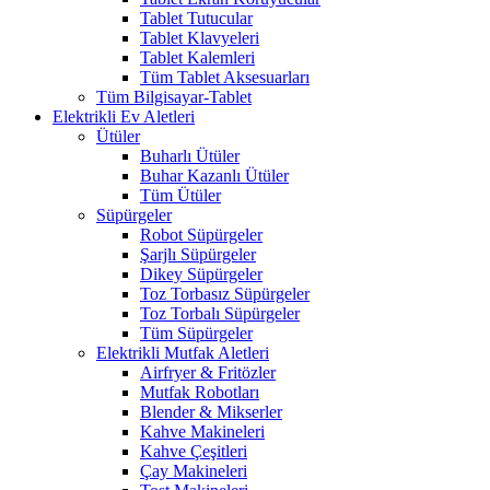
Tablet Tutucular
Tablet Klavyeleri
Tablet Kalemleri
Tüm Tablet Aksesuarları
Tüm Bilgisayar-Tablet
Elektrikli Ev Aletleri
Ütüler
Buharlı Ütüler
Buhar Kazanlı Ütüler
Tüm Ütüler
Süpürgeler
Robot Süpürgeler
Şarjlı Süpürgeler
Dikey Süpürgeler
Toz Torbasız Süpürgeler
Toz Torbalı Süpürgeler
Tüm Süpürgeler
Elektrikli Mutfak Aletleri
Airfryer & Fritözler
Mutfak Robotları
Blender & Mikserler
Kahve Makineleri
Kahve Çeşitleri
Çay Makineleri