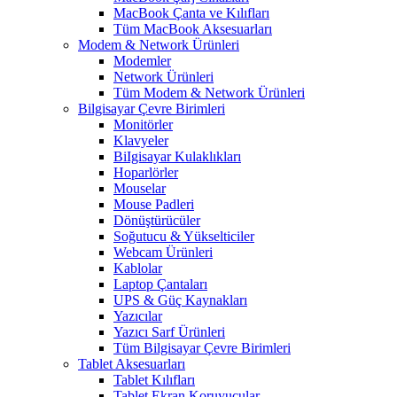
MacBook Çanta ve Kılıfları
Tüm MacBook Aksesuarları
Modem & Network Ürünleri
Modemler
Network Ürünleri
Tüm Modem & Network Ürünleri
Bilgisayar Çevre Birimleri
Monitörler
Klavyeler
BiIgisayar Kulaklıkları
Hoparlörler
Mouselar
Mouse Padleri
Dönüştürücüler
Soğutucu & Yükselticiler
Webcam Ürünleri
Kablolar
Laptop Çantaları
UPS & Güç Kaynakları
Yazıcılar
Yazıcı Sarf Ürünleri
Tüm Bilgisayar Çevre Birimleri
Tablet Aksesuarları
Tablet Kılıfları
Tablet Ekran Koruyucular