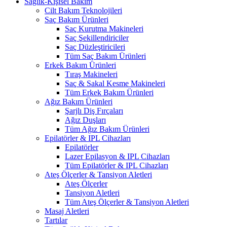
Sağlık-Kişisel Bakım
Cilt Bakım Teknolojileri
Saç Bakım Ürünleri
Saç Kurutma Makineleri
Saç Şekillendiriciler
Saç Düzleştiricileri
Tüm Saç Bakım Ürünleri
Erkek Bakım Ürünleri
Tıraş Makineleri
Saç & Sakal Kesme Makineleri
Tüm Erkek Bakım Ürünleri
Ağız Bakım Ürünleri
Şarjlı Diş Fırçaları
Ağız Duşları
Tüm Ağız Bakım Ürünleri
Epilatörler & IPL Cihazları
Epilatörler
Lazer Epilasyon & IPL Cihazları
Tüm Epilatörler & IPL Cihazları
Ateş Ölçerler & Tansiyon Aletleri
Ateş Ölçerler
Tansiyon Aletleri
Tüm Ateş Ölçerler & Tansiyon Aletleri
Masaj Aletleri
Tartılar