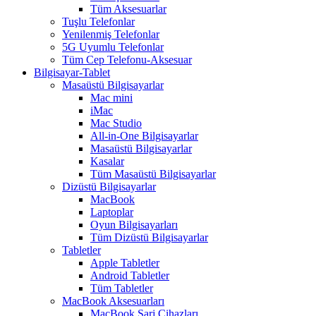
Tüm Aksesuarlar
Tuşlu Telefonlar
Yenilenmiş Telefonlar
5G Uyumlu Telefonlar
Tüm Cep Telefonu-Aksesuar
Bilgisayar-Tablet
Masaüstü Bilgisayarlar
Mac mini
iMac
Mac Studio
All-in-One Bilgisayarlar
Masaüstü Bilgisayarlar
Kasalar
Tüm Masaüstü Bilgisayarlar
Dizüstü Bilgisayarlar
MacBook
Laptoplar
Oyun Bilgisayarları
Tüm Dizüstü Bilgisayarlar
Tabletler
Apple Tabletler
Android Tabletler
Tüm Tabletler
MacBook Aksesuarları
MacBook Şarj Cihazları