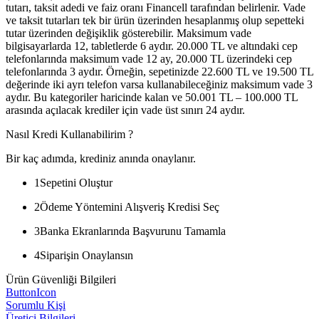
tutarı, taksit adedi ve faiz oranı Financell tarafından belirlenir. Vade
ve taksit tutarları tek bir ürün üzerinden hesaplanmış olup sepetteki
tutar üzerinden değişiklik gösterebilir. Maksimum vade
bilgisayarlarda 12, tabletlerde 6 aydır. 20.000 TL ve altındaki cep
telefonlarında maksimum vade 12 ay, 20.000 TL üzerindeki cep
telefonlarında 3 aydır. Örneğin, sepetinizde 22.600 TL ve 19.500 TL
değerinde iki ayrı telefon varsa kullanabileceğiniz maksimum vade 3
aydır. Bu kategoriler haricinde kalan ve 50.001 TL – 100.000 TL
arasında açılacak krediler için vade üst sınırı 24 aydır.
Nasıl Kredi Kullanabilirim ?
Bir kaç adımda, krediniz anında onaylanır.
1
Sepetini Oluştur
2
Ödeme Yöntemini Alışveriş Kredisi Seç
3
Banka Ekranlarında Başvurunu Tamamla
4
Siparişin Onaylansın
Ürün Güvenliği Bilgileri
ButtonIcon
Sorumlu Kişi
Üretici Bilgileri