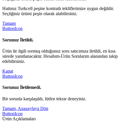
Hattınız Turkcell peşine kontratlı tekliflerimize uygun değildir.
Seçtiğiniz ürünü peşin olarak alabilirsiniz.
Tamam
ButtonIcon
Sorunuz İletildi.
Ürün ile ilgili sormuş olduğunuz soru satıcımıza iletildi, en kısa
sürede yanıtlanacaktır. Hesabım-Ürün Sorularım alanından takip
edebilirsiniz.
Kapat
ButtonIcon
Sorunuz İletilemedi.
Bir sorunla karşılaşıldı, lütfen tekrar deneyiniz.
Tamam, Anasayfaya Dön
ButtonIcon
Ürün Açıklamaları