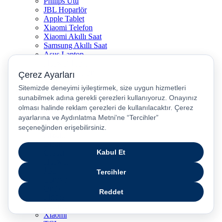
Philips Ütü
JBL Hoparlör
Apple Tablet
Xiaomi Telefon
Xiaomi Akıllı Saat
Samsung Akıllı Saat
Asus Laptop
Huawei Tablet
Huawei Telefon
Stanley Termos
Markalar
Apple
Samsung
Dyson
Anker
Arzum
Braun
Casper
Huawei
JBL
Lenovo
Omix
Philips
Realme
Xiaomi