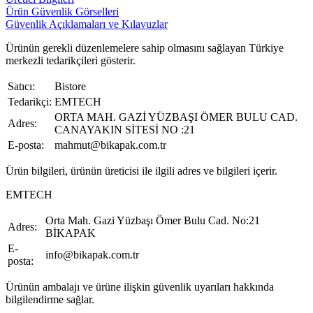
Ürün Güvenlik Görselleri
Güvenlik Açıklamaları ve Kılavuzlar
Ürünün gerekli düzenlemelere sahip olmasını sağlayan Türkiye
merkezli tedarikçileri gösterir.
Satıcı:
Bistore
Tedarikçi:
EMTECH
ORTA MAH. GAZİ YÜZBAŞI ÖMER BULU CAD.
Adres:
CANAYAKIN SİTESİ NO :21
E-posta:
mahmut@bikapak.com.tr
Ürün bilgileri, ürünün üreticisi ile ilgili adres ve bilgileri içerir.
EMTECH
Orta Mah. Gazi Yüzbaşı Ömer Bulu Cad. No:21
Adres:
BİKAPAK
E-
info@bikapak.com.tr
posta:
Ürünün ambalajı ve ürüne ilişkin güvenlik uyarıları hakkında
bilgilendirme sağlar.