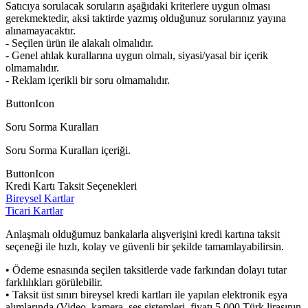
Satıcıya sorulacak soruların aşağıdaki kriterlere uygun olması
gerekmektedir, aksi taktirde yazmış olduğunuz sorularınız yayına
alınamayacaktır.
- Seçilen ürün ile alakalı olmalıdır.
- Genel ahlak kurallarına uygun olmalı, siyasi/yasal bir içerik
olmamalıdır.
- Reklam içerikli bir soru olmamalıdır.
ButtonIcon
Soru Sorma Kuralları
Soru Sorma Kuralları içeriği.
ButtonIcon
Kredi Kartı Taksit Seçenekleri
Bireysel Kartlar
Ticari Kartlar
Anlaşmalı olduğumuz bankalarla alışverişini kredi kartına taksit
seçeneği ile hızlı, kolay ve güvenli bir şekilde tamamlayabilirsin.
• Ödeme esnasında seçilen taksitlerde vade farkından dolayı tutar
farklılıkları görülebilir.
• Taksit üst sınırı bireysel kredi kartları ile yapılan elektronik eşya
alımlarında (Video, kamera, ses sistemleri, fiyatı 5.000 Türk lirasının