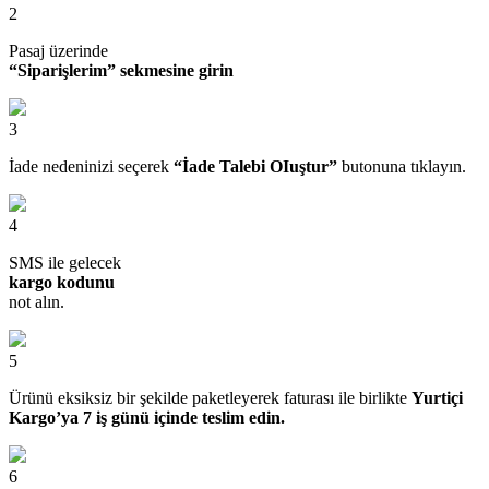
2
Pasaj üzerinde
“Siparişlerim” sekmesine girin
3
İade nedeninizi seçerek
“İade Talebi OIuştur”
butonuna tıklayın.
4
SMS ile gelecek
kargo kodunu
not alın.
5
Ürünü eksiksiz bir şekilde paketleyerek faturası ile birlikte
Yurtiçi
Kargo’ya 7 iş günü içinde teslim edin.
6