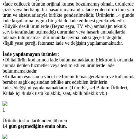
•İade edilecek ürünün orijinal kutusu bozulmamış olmalı, ürünlerde
çizik veya herhangi bir hasar olmamalıdır. İade edilen ürün tüm yan
ürün ve aksesuarlarıyla birlikte gönderilmelidir. Ürünlerin 14 günde
iade koşullarına uygun bir şekilde iade edilmesi gerekmektedir.
•Büyük desili ürünlerde (Beyaz eşya, TV vb.) ambalajın teknik
servis tarafından açılmadığı durumlar veya hasarlı ambalajlarda
tutanak tutulmaması durumunda cayma hakkı geçerli değildir.
•İlgili yasa gereği faturasız iade ve değişim yapılamamaktadır.
İade yapılamayan ürünler:
•Dijital ürün kodlarında iade bulunmamaktadır. Elektronik ortamda
anında iletilen hizmetler veya teslim edilen ürünlerde iade
bulunmamaktadır.
•Kullanım esnasında vücut ile birebir temas gerektiren ve kullanımla
beraber sağlık açısından tehlike arz edebilen ürünlerin
iadesi/değişimi yapılamamaktadır. (Tüm Kişisel Bakım Ürünleri,
Kulak içi /kulak üstü kulaklık, saat, akıllı bileklik vb.)
1
Ürünün teslim tarihinden itibaren
14 gün geçmediğine emin olun.