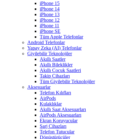
iPhone 15
iPhone 14
iPhone 13
iPhone 12
iPhone 11
iPhone SE
Tüm Apple Telefonlar
Android Telefonlar
Yapay Zeka (AI) Telefonlar
Giyilebilir Teknolojiler
Akıllı Saatler
Akıllı Bileklikler
Akıllı Çocuk Saatleri
Takip Cihazları
Tüm Giyilebilir Teknolojiler
Aksesuarlar
Telefon Kılıfları
AirPods
Kulaklıklar
Akıllı Saat Aksesuarları
AirPods Aksesuarları
Ekran Koruyucular
Şarj Cihazları
Telefon Tutucular
Dönüştürücüler