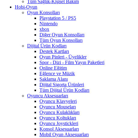
Tüm Sağlık-Kişisel Bakım
Hobi-Oyun
Oyun Konsolları
Playstation 5 / PS5
Nintendo
xbox
Diğer Oyun Konsolları
Tüm Oyun Konsolları
Dijital Ürün Kodları
Destek Kartları
Oyun Pinleri - Üyelikler
Spor - Dizi - Film Yayın Paketleri
Online Eğitim
Eğlence ve Müzik
Saklama Alanı
Dijital Sigorta Ürünleri
Tüm Dijital Ürün Kodları
Oyuncu Aksesuarları
Oyuncu Klavyeleri
Oyuncu Mouseları
Oyuncu Kulaklıkları
Oyuncu Koltukları
Oyuncu Joystickleri
Konsol Aksesuarları
Mobil Oyun Aksesuarları