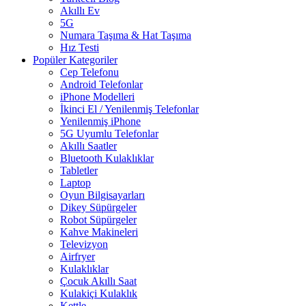
Akıllı Ev
5G
Numara Taşıma & Hat Taşıma
Hız Testi
Popüler Kategoriler
Cep Telefonu
Android Telefonlar
iPhone Modelleri
İkinci El / Yenilenmiş Telefonlar
Yenilenmiş iPhone
5G Uyumlu Telefonlar
Akıllı Saatler
Bluetooth Kulaklıklar
Tabletler
Laptop
Oyun Bilgisayarları
Dikey Süpürgeler
Robot Süpürgeler
Kahve Makineleri
Televizyon
Airfryer
Kulaklıklar
Çocuk Akıllı Saat
Kulakiçi Kulaklık
Kettle