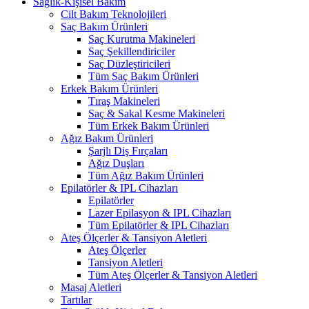
Sağlık-Kişisel Bakım
Cilt Bakım Teknolojileri
Saç Bakım Ürünleri
Saç Kurutma Makineleri
Saç Şekillendiriciler
Saç Düzleştiricileri
Tüm Saç Bakım Ürünleri
Erkek Bakım Ürünleri
Tıraş Makineleri
Saç & Sakal Kesme Makineleri
Tüm Erkek Bakım Ürünleri
Ağız Bakım Ürünleri
Şarjlı Diş Fırçaları
Ağız Duşları
Tüm Ağız Bakım Ürünleri
Epilatörler & IPL Cihazları
Epilatörler
Lazer Epilasyon & IPL Cihazları
Tüm Epilatörler & IPL Cihazları
Ateş Ölçerler & Tansiyon Aletleri
Ateş Ölçerler
Tansiyon Aletleri
Tüm Ateş Ölçerler & Tansiyon Aletleri
Masaj Aletleri
Tartılar