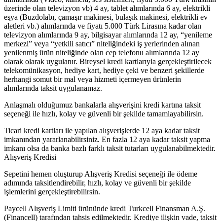
üzerinde olan televizyon vb) 4 ay, tablet alımlarında 6 ay, elektrikli
eşya (Buzdolabı, çamaşır makinesi, bulaşık makinesi, elektrikli ev
aletleri vb.) alımlarında ve fiyatı 5.000 Türk Lirasına kadar olan
televizyon alımlarında 9 ay, bilgisayar alımlarında 12 ay, “yenileme
merkezi” veya “yetkili satıcı” niteliğindeki iş yerlerinden alınan
yenilenmiş ürün niteliğinde olan cep telefonu alımlarında 12 ay
olarak olarak uygulanır. Bireysel kredi kartlarıyla gerçekleştirilecek
telekomünikasyon, hediye kart, hediye çeki ve benzeri şekillerde
herhangi somut bir mal veya hizmeti içermeyen ürünlerin
alımlarında taksit uygulanamaz.
Anlaşmalı olduğumuz bankalarla alışverişini kredi kartına taksit
seçeneği ile hızlı, kolay ve güvenli bir şekilde tamamlayabilirsin.
Ticari kredi kartları ile yapılan alışverişlerde 12 aya kadar taksit
imkanından yararlanabilirsiniz. En fazla 12 aya kadar taksit yapma
imkanı olsa da banka bazlı farklı taksit tutarları uygulanabilmektedir.
Alışveriş Kredisi
Sepetini hemen oluşturup Alışveriş Kredisi seçeneği ile ödeme
adımında taksitlendirebilir, hızlı, kolay ve güvenli bir şekilde
işlemlerini gerçekleştirebilirsin.
Paycell Alışveriş Limiti ürününde kredi Turkcell Finansman A.Ş.
(Financell) tarafından tahsis edilmektedir. Krediye ilişkin vade, taksit