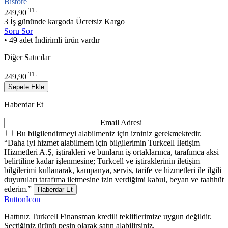
Bistore
TL
249,90
3 İş gününde kargoda
Ücretsiz Kargo
Soru Sor
• 49 adet İndirimli ürün vardır
Diğer Satıcılar
TL
249,90
Sepete Ekle
Haberdar Et
Email Adresi
Bu bilgilendirmeyi alabilmeniz için izniniz gerekmektedir.
“Daha iyi hizmet alabilmem için bilgilerimin Turkcell İletişim
Hizmetleri A.Ş, iştirakleri ve bunların iş ortaklarınca, tarafımca aksi
belirtiline kadar işlenmesine; Turkcell ve iştiraklerinin iletişim
bilgilerimi kullanarak, kampanya, servis, tarife ve hizmetleri ile ilgili
duyuruları tarafıma iletmesine izin verdiğimi kabul, beyan ve taahhüt
ederim.”
Haberdar Et
ButtonIcon
Hattınız Turkcell Finansman kredili tekliflerimize uygun değildir.
Seçtiğiniz ürünü peşin olarak satın alabilirsiniz.