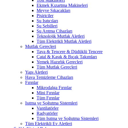
Tost Makineleri
Ekmek Kızartma Makineleri
Meyve Sıkacakları
Pişiriciler
Su Isıtıcıları
Su Sebilleri
Su Arıtma Cihazları
Teknolojik Mutfak Aletleri
Tüm Elektrikli Mutfak Aletleri
Mutfak Gereçleri
Tava & Tencere & Düdüklü Tencere
Çatal & Kaşık & Bıçak Takımları
Yemek Hazırlık Gereçleri
Tüm Mutfak Gereçleri
Yapı Aletleri
Hava Temizleme Cihazları
Fırınlar
Mikrodalga Fırınlar
Mini Fırınlar
Tüm Fırınlar
Isıtma ve Soğutma Sistemleri
Vantilatörler
Radyatörler
Tüm Isıtma ve Soğutma Sistemleri
Tüm Elektrikli Ev Aletleri