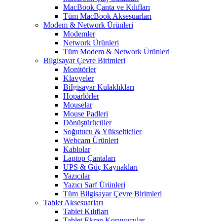
MacBook Çanta ve Kılıfları
Tüm MacBook Aksesuarları
Modem & Network Ürünleri
Modemler
Network Ürünleri
Tüm Modem & Network Ürünleri
Bilgisayar Çevre Birimleri
Monitörler
Klavyeler
BiIgisayar Kulaklıkları
Hoparlörler
Mouselar
Mouse Padleri
Dönüştürücüler
Soğutucu & Yükselticiler
Webcam Ürünleri
Kablolar
Laptop Çantaları
UPS & Güç Kaynakları
Yazıcılar
Yazıcı Sarf Ürünleri
Tüm Bilgisayar Çevre Birimleri
Tablet Aksesuarları
Tablet Kılıfları
Tablet Ekran Koruyucular