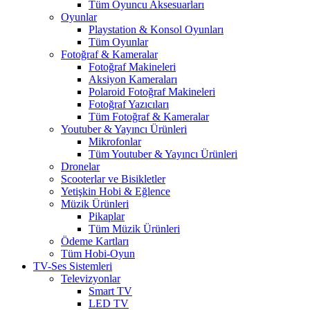
Tüm Oyuncu Aksesuarları
Oyunlar
Playstation & Konsol Oyunları
Tüm Oyunlar
Fotoğraf & Kameralar
Fotoğraf Makineleri
Aksiyon Kameraları
Polaroid Fotoğraf Makineleri
Fotoğraf Yazıcıları
Tüm Fotoğraf & Kameralar
Youtuber & Yayıncı Ürünleri
Mikrofonlar
Tüm Youtuber & Yayıncı Ürünleri
Dronelar
Scooterlar ve Bisikletler
Yetişkin Hobi & Eğlence
Müzik Ürünleri
Pikaplar
Tüm Müzik Ürünleri
Ödeme Kartları
Tüm Hobi-Oyun
TV-Ses Sistemleri
Televizyonlar
Smart TV
LED TV