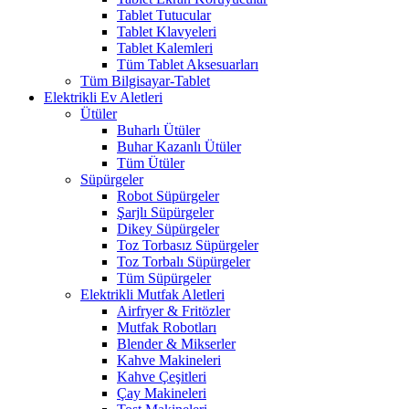
Tablet Tutucular
Tablet Klavyeleri
Tablet Kalemleri
Tüm Tablet Aksesuarları
Tüm Bilgisayar-Tablet
Elektrikli Ev Aletleri
Ütüler
Buharlı Ütüler
Buhar Kazanlı Ütüler
Tüm Ütüler
Süpürgeler
Robot Süpürgeler
Şarjlı Süpürgeler
Dikey Süpürgeler
Toz Torbasız Süpürgeler
Toz Torbalı Süpürgeler
Tüm Süpürgeler
Elektrikli Mutfak Aletleri
Airfryer & Fritözler
Mutfak Robotları
Blender & Mikserler
Kahve Makineleri
Kahve Çeşitleri
Çay Makineleri