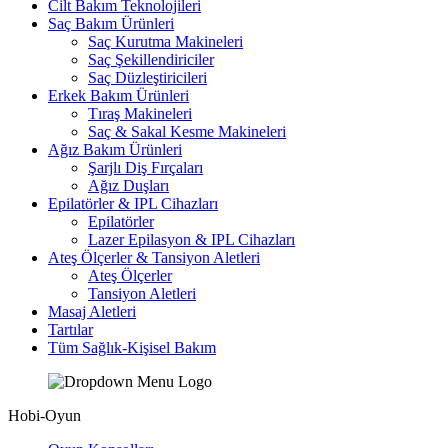
Cilt Bakım Teknolojileri
Saç Bakım Ürünleri
Saç Kurutma Makineleri
Saç Şekillendiriciler
Saç Düzleştiricileri
Erkek Bakım Ürünleri
Tıraş Makineleri
Saç & Sakal Kesme Makineleri
Ağız Bakım Ürünleri
Şarjlı Diş Fırçaları
Ağız Duşları
Epilatörler & IPL Cihazları
Epilatörler
Lazer Epilasyon & IPL Cihazları
Ateş Ölçerler & Tansiyon Aletleri
Ateş Ölçerler
Tansiyon Aletleri
Masaj Aletleri
Tartılar
Tüm Sağlık-Kişisel Bakım
Hobi-Oyun