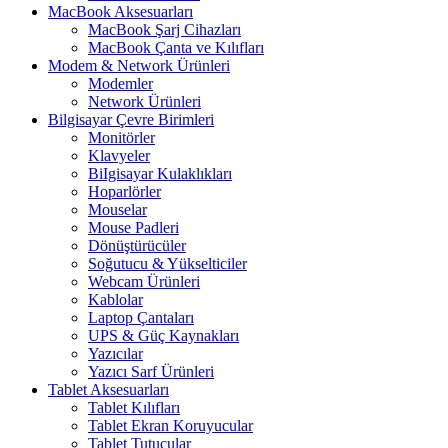
MacBook Aksesuarları
MacBook Şarj Cihazları
MacBook Çanta ve Kılıfları
Modem & Network Ürünleri
Modemler
Network Ürünleri
Bilgisayar Çevre Birimleri
Monitörler
Klavyeler
BiIgisayar Kulaklıkları
Hoparlörler
Mouselar
Mouse Padleri
Dönüştürücüler
Soğutucu & Yükselticiler
Webcam Ürünleri
Kablolar
Laptop Çantaları
UPS & Güç Kaynakları
Yazıcılar
Yazıcı Sarf Ürünleri
Tablet Aksesuarları
Tablet Kılıfları
Tablet Ekran Koruyucular
Tablet Tutucular