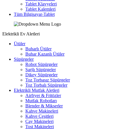
Tablet Klavyeleri
Tablet Kalemleri
Tüm Bilgisayar-Tablet
Elektrikli Ev Aletleri
Ütüler
Buharlı Ütüler
Buhar Kazanlı Ütüler
Süpürgeler
Robot Süpürgeler
Şarjlı Süpürgeler
Dikey Süpürgeler
Toz Torbasız Süpürgeler
Toz Torbalı Süpürgeler
Elektrikli Mutfak Aletleri
Airfryer & Fritözler
Mutfak Robotları
Blender & Mikserler
Kahve Makineleri
Kahve Çeşitleri
Çay Makineleri
Tost Makineleri