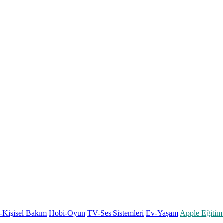
k-Kişisel Bakım
Hobi-Oyun
TV-Ses Sistemleri
Ev-Yaşam
Apple Eğitim