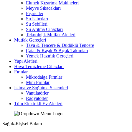
Ekmek Kızartma Makineleri
Meyve Sıkacakları
Pişiriciler
Su Isıtıcıları
Su Sebilleri
Su Arıtma Cihazları
Teknolojik Mutfak Aletleri
Mutfak Gereçleri
Tava & Tencere & Düdüklü Tencere
Çatal & Kaşık & Bıçak Takımları
Yemek Hazırlık Gereçleri
Yapı Aletleri
Hava Temizleme Cihazları
Fırınlar
Mikrodalga Fırınlar
Mini Fırınlar
Isıtma ve Soğutma Sistemleri
Vantilatörler
Radyatörler
Tüm Elektrikli Ev Aletleri
Sağlık-Kişisel Bakım