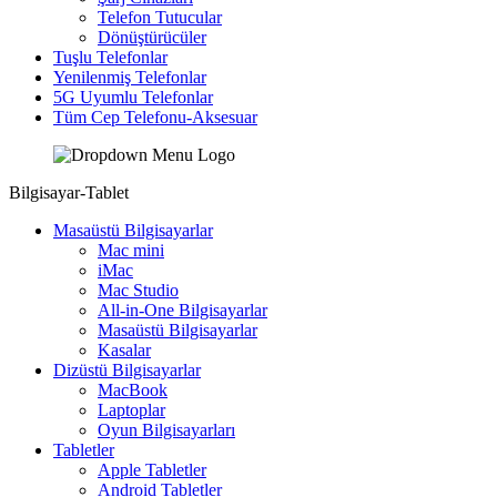
Telefon Tutucular
Dönüştürücüler
Tuşlu Telefonlar
Yenilenmiş Telefonlar
5G Uyumlu Telefonlar
Tüm Cep Telefonu-Aksesuar
Bilgisayar-Tablet
Masaüstü Bilgisayarlar
Mac mini
iMac
Mac Studio
All-in-One Bilgisayarlar
Masaüstü Bilgisayarlar
Kasalar
Dizüstü Bilgisayarlar
MacBook
Laptoplar
Oyun Bilgisayarları
Tabletler
Apple Tabletler
Android Tabletler