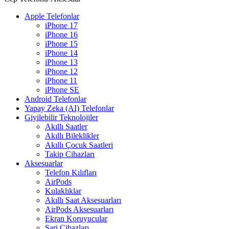
Apple Telefonlar
iPhone 17
iPhone 16
iPhone 15
iPhone 14
iPhone 13
iPhone 12
iPhone 11
iPhone SE
Android Telefonlar
Yapay Zeka (AI) Telefonlar
Giyilebilir Teknolojiler
Akıllı Saatler
Akıllı Bileklikler
Akıllı Çocuk Saatleri
Takip Cihazları
Aksesuarlar
Telefon Kılıfları
AirPods
Kulaklıklar
Akıllı Saat Aksesuarları
AirPods Aksesuarları
Ekran Koruyucular
Şarj Cihazları