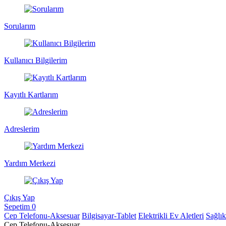
Sorularım
Kullanıcı Bilgilerim
Kayıtlı Kartlarım
Adreslerim
Yardım Merkezi
Çıkış Yap
Sepetim
0
Cep Telefonu-Aksesuar
Bilgisayar-Tablet
Elektrikli Ev Aletleri
Sağlı
Cep Telefonu-Aksesuar