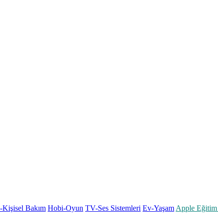
k-Kişisel Bakım
Hobi-Oyun
TV-Ses Sistemleri
Ev-Yaşam
Apple Eğitim