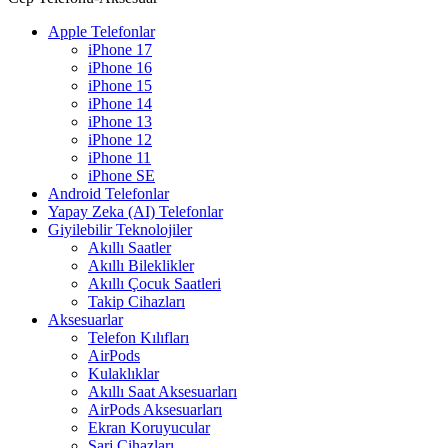
Apple Telefonlar
iPhone 17
iPhone 16
iPhone 15
iPhone 14
iPhone 13
iPhone 12
iPhone 11
iPhone SE
Android Telefonlar
Yapay Zeka (AI) Telefonlar
Giyilebilir Teknolojiler
Akıllı Saatler
Akıllı Bileklikler
Akıllı Çocuk Saatleri
Takip Cihazları
Aksesuarlar
Telefon Kılıfları
AirPods
Kulaklıklar
Akıllı Saat Aksesuarları
AirPods Aksesuarları
Ekran Koruyucular
Şarj Cihazları