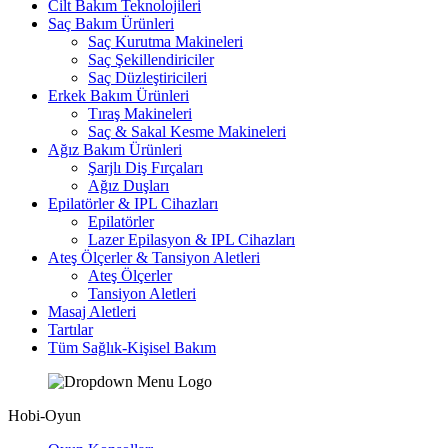
Cilt Bakım Teknolojileri
Saç Bakım Ürünleri
Saç Kurutma Makineleri
Saç Şekillendiriciler
Saç Düzleştiricileri
Erkek Bakım Ürünleri
Tıraş Makineleri
Saç & Sakal Kesme Makineleri
Ağız Bakım Ürünleri
Şarjlı Diş Fırçaları
Ağız Duşları
Epilatörler & IPL Cihazları
Epilatörler
Lazer Epilasyon & IPL Cihazları
Ateş Ölçerler & Tansiyon Aletleri
Ateş Ölçerler
Tansiyon Aletleri
Masaj Aletleri
Tartılar
Tüm Sağlık-Kişisel Bakım
Hobi-Oyun