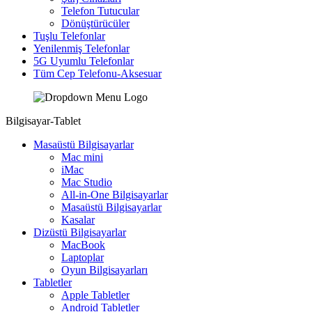
Telefon Tutucular
Dönüştürücüler
Tuşlu Telefonlar
Yenilenmiş Telefonlar
5G Uyumlu Telefonlar
Tüm Cep Telefonu-Aksesuar
Bilgisayar-Tablet
Masaüstü Bilgisayarlar
Mac mini
iMac
Mac Studio
All-in-One Bilgisayarlar
Masaüstü Bilgisayarlar
Kasalar
Dizüstü Bilgisayarlar
MacBook
Laptoplar
Oyun Bilgisayarları
Tabletler
Apple Tabletler
Android Tabletler