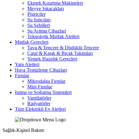
Ekmek Kızartma Makineleri
Meyve Sıkacakları
Pişiriciler
Su Isıtıcıları
Su Sebilleri
Su Arıtma Cihazları
Teknolojik Mutfak Aletleri
Mutfak Gereçleri
Tava & Tencere & Düdüklü Tencere
Çatal & Kaşık & Bıçak Takımları
Yemek Hazırlık Gereçleri
Yapı Aletleri
Hava Temizleme Cihazları
Fırınlar
Mikrodalga Fırınlar
Mini Fırınlar
Isıtma ve Soğutma Sistemleri
Vantilatörler
Radyatörler
Tüm Elektrikli Ev Aletleri
Sağlık-Kişisel Bakım