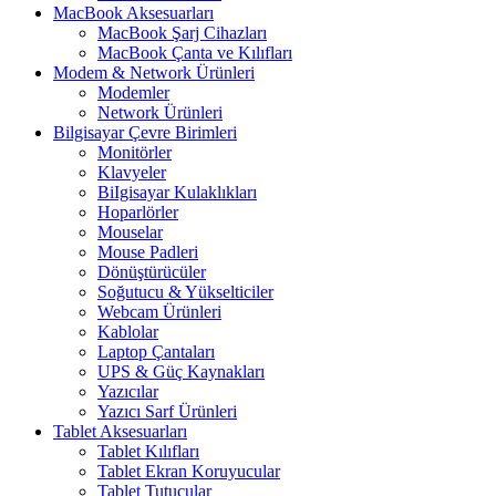
MacBook Aksesuarları
MacBook Şarj Cihazları
MacBook Çanta ve Kılıfları
Modem & Network Ürünleri
Modemler
Network Ürünleri
Bilgisayar Çevre Birimleri
Monitörler
Klavyeler
BiIgisayar Kulaklıkları
Hoparlörler
Mouselar
Mouse Padleri
Dönüştürücüler
Soğutucu & Yükselticiler
Webcam Ürünleri
Kablolar
Laptop Çantaları
UPS & Güç Kaynakları
Yazıcılar
Yazıcı Sarf Ürünleri
Tablet Aksesuarları
Tablet Kılıfları
Tablet Ekran Koruyucular
Tablet Tutucular