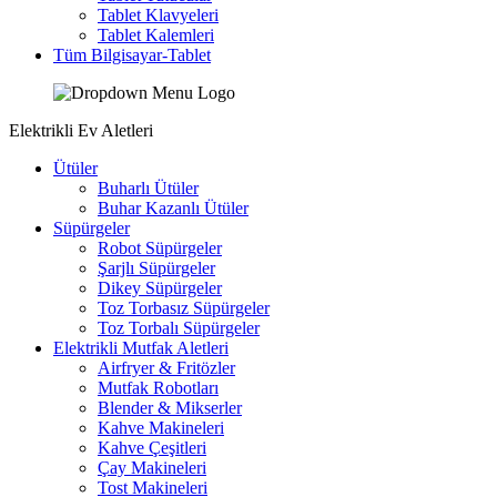
Tablet Klavyeleri
Tablet Kalemleri
Tüm Bilgisayar-Tablet
Elektrikli Ev Aletleri
Ütüler
Buharlı Ütüler
Buhar Kazanlı Ütüler
Süpürgeler
Robot Süpürgeler
Şarjlı Süpürgeler
Dikey Süpürgeler
Toz Torbasız Süpürgeler
Toz Torbalı Süpürgeler
Elektrikli Mutfak Aletleri
Airfryer & Fritözler
Mutfak Robotları
Blender & Mikserler
Kahve Makineleri
Kahve Çeşitleri
Çay Makineleri
Tost Makineleri