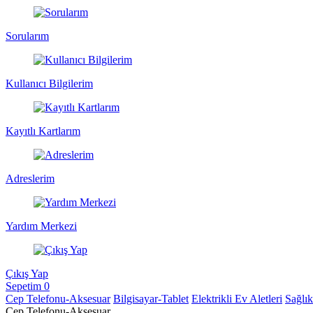
Sorularım
Kullanıcı Bilgilerim
Kayıtlı Kartlarım
Adreslerim
Yardım Merkezi
Çıkış Yap
Sepetim
0
Cep Telefonu-Aksesuar
Bilgisayar-Tablet
Elektrikli Ev Aletleri
Sağlı
Cep Telefonu-Aksesuar