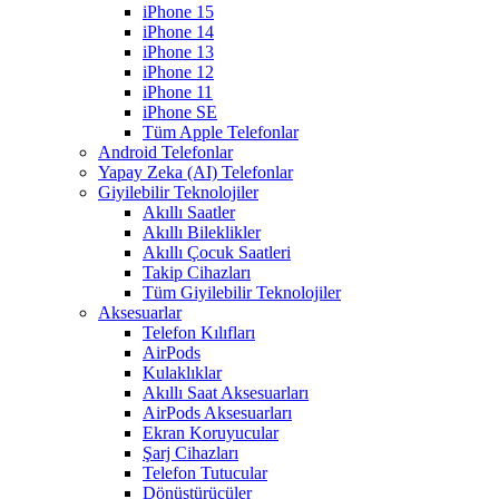
iPhone 15
iPhone 14
iPhone 13
iPhone 12
iPhone 11
iPhone SE
Tüm Apple Telefonlar
Android Telefonlar
Yapay Zeka (AI) Telefonlar
Giyilebilir Teknolojiler
Akıllı Saatler
Akıllı Bileklikler
Akıllı Çocuk Saatleri
Takip Cihazları
Tüm Giyilebilir Teknolojiler
Aksesuarlar
Telefon Kılıfları
AirPods
Kulaklıklar
Akıllı Saat Aksesuarları
AirPods Aksesuarları
Ekran Koruyucular
Şarj Cihazları
Telefon Tutucular
Dönüştürücüler