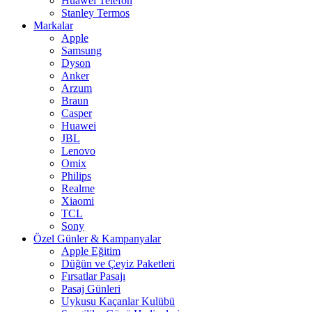
Huawei Telefon
Stanley Termos
Markalar
Apple
Samsung
Dyson
Anker
Arzum
Braun
Casper
Huawei
JBL
Lenovo
Omix
Philips
Realme
Xiaomi
TCL
Sony
Özel Günler & Kampanyalar
Apple Eğitim
Düğün ve Çeyiz Paketleri
Fırsatlar Pasajı
Pasaj Günleri
Uykusu Kaçanlar Kulübü