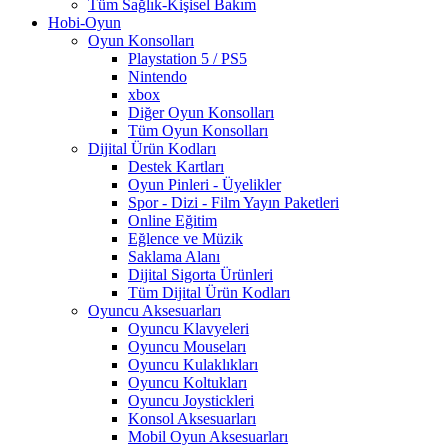
Tüm Sağlık-Kişisel Bakım
Hobi-Oyun
Oyun Konsolları
Playstation 5 / PS5
Nintendo
xbox
Diğer Oyun Konsolları
Tüm Oyun Konsolları
Dijital Ürün Kodları
Destek Kartları
Oyun Pinleri - Üyelikler
Spor - Dizi - Film Yayın Paketleri
Online Eğitim
Eğlence ve Müzik
Saklama Alanı
Dijital Sigorta Ürünleri
Tüm Dijital Ürün Kodları
Oyuncu Aksesuarları
Oyuncu Klavyeleri
Oyuncu Mouseları
Oyuncu Kulaklıkları
Oyuncu Koltukları
Oyuncu Joystickleri
Konsol Aksesuarları
Mobil Oyun Aksesuarları