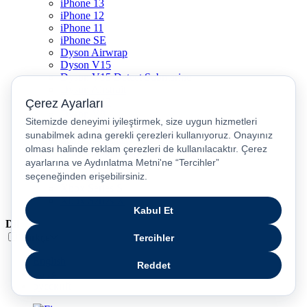
iPhone 13
iPhone 12
iPhone 11
iPhone SE
Dyson Airwrap
Dyson V15
Dyson V15 Detect Submarine
Dyson Airstrait
Dyson V12
Dyson V8
Samsung Galaxy S25
Samsung Galaxy S25 Ultra
PS5 / Playstation 5
PS4 / Playstation 4
Nintendo Switch
Xbox Series S
Xbox Series X
Dil
Türkçe
English
عربى
русский