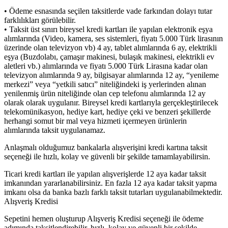
• Ödeme esnasında seçilen taksitlerde vade farkından dolayı tutar
farklılıkları görülebilir.
• Taksit üst sınırı bireysel kredi kartları ile yapılan elektronik eşya
alımlarında (Video, kamera, ses sistemleri, fiyatı 5.000 Türk lirasının
üzerinde olan televizyon vb) 4 ay, tablet alımlarında 6 ay, elektrikli
eşya (Buzdolabı, çamaşır makinesi, bulaşık makinesi, elektrikli ev
aletleri vb.) alımlarında ve fiyatı 5.000 Türk Lirasına kadar olan
televizyon alımlarında 9 ay, bilgisayar alımlarında 12 ay, “yenileme
merkezi” veya “yetkili satıcı” niteliğindeki iş yerlerinden alınan
yenilenmiş ürün niteliğinde olan cep telefonu alımlarında 12 ay
olarak olarak uygulanır. Bireysel kredi kartlarıyla gerçekleştirilecek
telekomünikasyon, hediye kart, hediye çeki ve benzeri şekillerde
herhangi somut bir mal veya hizmeti içermeyen ürünlerin
alımlarında taksit uygulanamaz.
Anlaşmalı olduğumuz bankalarla alışverişini kredi kartına taksit
seçeneği ile hızlı, kolay ve güvenli bir şekilde tamamlayabilirsin.
Ticari kredi kartları ile yapılan alışverişlerde 12 aya kadar taksit
imkanından yararlanabilirsiniz. En fazla 12 aya kadar taksit yapma
imkanı olsa da banka bazlı farklı taksit tutarları uygulanabilmektedir.
Alışveriş Kredisi
Sepetini hemen oluşturup Alışveriş Kredisi seçeneği ile ödeme
adımında taksitlendirebilir, hızlı, kolay ve güvenli bir şekilde