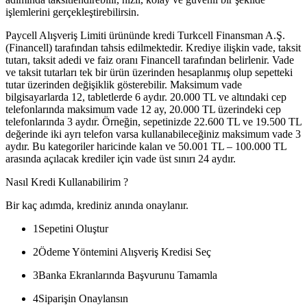
işlemlerini gerçekleştirebilirsin.
Paycell Alışveriş Limiti ürününde kredi Turkcell Finansman A.Ş.
(Financell) tarafından tahsis edilmektedir. Krediye ilişkin vade, taksit
tutarı, taksit adedi ve faiz oranı Financell tarafından belirlenir. Vade
ve taksit tutarları tek bir ürün üzerinden hesaplanmış olup sepetteki
tutar üzerinden değişiklik gösterebilir. Maksimum vade
bilgisayarlarda 12, tabletlerde 6 aydır. 20.000 TL ve altındaki cep
telefonlarında maksimum vade 12 ay, 20.000 TL üzerindeki cep
telefonlarında 3 aydır. Örneğin, sepetinizde 22.600 TL ve 19.500 TL
değerinde iki ayrı telefon varsa kullanabileceğiniz maksimum vade 3
aydır. Bu kategoriler haricinde kalan ve 50.001 TL – 100.000 TL
arasında açılacak krediler için vade üst sınırı 24 aydır.
Nasıl Kredi Kullanabilirim ?
Bir kaç adımda, krediniz anında onaylanır.
1
Sepetini Oluştur
2
Ödeme Yöntemini Alışveriş Kredisi Seç
3
Banka Ekranlarında Başvurunu Tamamla
4
Siparişin Onaylansın