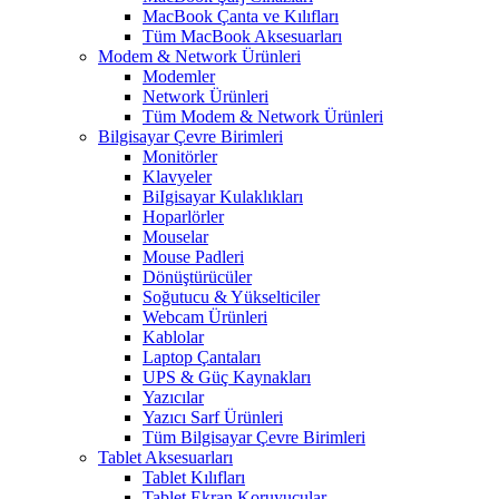
MacBook Çanta ve Kılıfları
Tüm MacBook Aksesuarları
Modem & Network Ürünleri
Modemler
Network Ürünleri
Tüm Modem & Network Ürünleri
Bilgisayar Çevre Birimleri
Monitörler
Klavyeler
BiIgisayar Kulaklıkları
Hoparlörler
Mouselar
Mouse Padleri
Dönüştürücüler
Soğutucu & Yükselticiler
Webcam Ürünleri
Kablolar
Laptop Çantaları
UPS & Güç Kaynakları
Yazıcılar
Yazıcı Sarf Ürünleri
Tüm Bilgisayar Çevre Birimleri
Tablet Aksesuarları
Tablet Kılıfları
Tablet Ekran Koruyucular