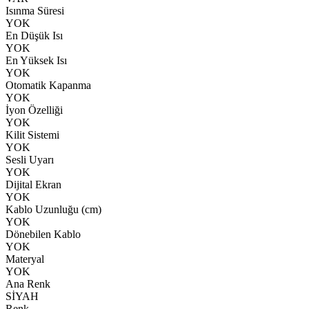
Isınma Süresi
YOK
En Düşük Isı
YOK
En Yüksek Isı
YOK
Otomatik Kapanma
YOK
İyon Özelliği
YOK
Kilit Sistemi
YOK
Sesli Uyarı
YOK
Dijital Ekran
YOK
Kablo Uzunluğu (cm)
YOK
Dönebilen Kablo
YOK
Materyal
YOK
Ana Renk
SİYAH
Renk