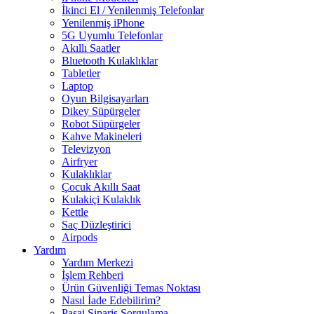
İkinci El / Yenilenmiş Telefonlar
Yenilenmiş iPhone
5G Uyumlu Telefonlar
Akıllı Saatler
Bluetooth Kulaklıklar
Tabletler
Laptop
Oyun Bilgisayarları
Dikey Süpürgeler
Robot Süpürgeler
Kahve Makineleri
Televizyon
Airfryer
Kulaklıklar
Çocuk Akıllı Saat
Kulakiçi Kulaklık
Kettle
Saç Düzleştirici
Airpods
Yardım
Yardım Merkezi
İşlem Rehberi
Ürün Güvenliği Temas Noktası
Nasıl İade Edebilirim?
Pasaj Sipariş Sorgulama