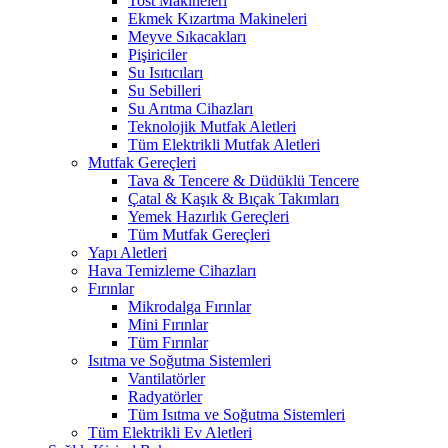
Tost Makineleri
Ekmek Kızartma Makineleri
Meyve Sıkacakları
Pişiriciler
Su Isıtıcıları
Su Sebilleri
Su Arıtma Cihazları
Teknolojik Mutfak Aletleri
Tüm Elektrikli Mutfak Aletleri
Mutfak Gereçleri
Tava & Tencere & Düdüklü Tencere
Çatal & Kaşık & Bıçak Takımları
Yemek Hazırlık Gereçleri
Tüm Mutfak Gereçleri
Yapı Aletleri
Hava Temizleme Cihazları
Fırınlar
Mikrodalga Fırınlar
Mini Fırınlar
Tüm Fırınlar
Isıtma ve Soğutma Sistemleri
Vantilatörler
Radyatörler
Tüm Isıtma ve Soğutma Sistemleri
Tüm Elektrikli Ev Aletleri