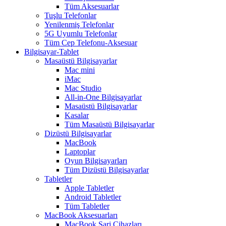
Tüm Aksesuarlar
Tuşlu Telefonlar
Yenilenmiş Telefonlar
5G Uyumlu Telefonlar
Tüm Cep Telefonu-Aksesuar
Bilgisayar-Tablet
Masaüstü Bilgisayarlar
Mac mini
iMac
Mac Studio
All-in-One Bilgisayarlar
Masaüstü Bilgisayarlar
Kasalar
Tüm Masaüstü Bilgisayarlar
Dizüstü Bilgisayarlar
MacBook
Laptoplar
Oyun Bilgisayarları
Tüm Dizüstü Bilgisayarlar
Tabletler
Apple Tabletler
Android Tabletler
Tüm Tabletler
MacBook Aksesuarları
MacBook Şarj Cihazları