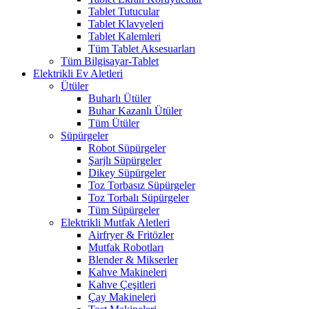
Tablet Tutucular
Tablet Klavyeleri
Tablet Kalemleri
Tüm Tablet Aksesuarları
Tüm Bilgisayar-Tablet
Elektrikli Ev Aletleri
Ütüler
Buharlı Ütüler
Buhar Kazanlı Ütüler
Tüm Ütüler
Süpürgeler
Robot Süpürgeler
Şarjlı Süpürgeler
Dikey Süpürgeler
Toz Torbasız Süpürgeler
Toz Torbalı Süpürgeler
Tüm Süpürgeler
Elektrikli Mutfak Aletleri
Airfryer & Fritözler
Mutfak Robotları
Blender & Mikserler
Kahve Makineleri
Kahve Çeşitleri
Çay Makineleri