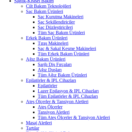
Sağlık-Kişisel Bakım
Cilt Bakım Teknolojileri
Saç Bakım Ürünleri
Saç Kurutma Makineleri
Saç Şekillendiriciler
Saç Düzleştiricileri
Tüm Saç Bakım Ürünleri
Erkek Bakım Ürünleri
Tıraş Makineleri
Saç & Sakal Kesme Makineleri
Tüm Erkek Bakım Ürünleri
Ağız Bakım Ürünleri
Şarjlı Diş Fırçaları
Ağız Duşları
Tüm Ağız Bakım Ürünleri
Epilatörler & IPL Cihazları
Epilatörler
Lazer Epilasyon & IPL Cihazları
Tüm Epilatörler & IPL Cihazları
Ateş Ölçerler & Tansiyon Aletleri
Ateş Ölçerler
Tansiyon Aletleri
Tüm Ateş Ölçerler & Tansiyon Aletleri
Masaj Aletleri
Tartılar