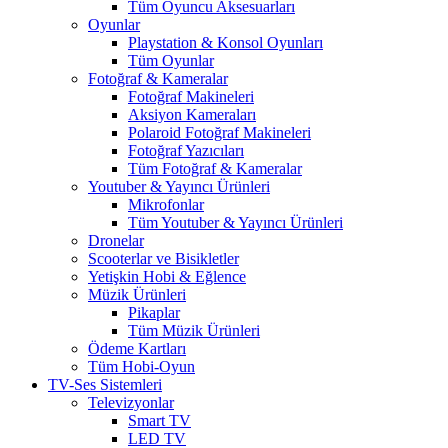
Tüm Oyuncu Aksesuarları
Oyunlar
Playstation & Konsol Oyunları
Tüm Oyunlar
Fotoğraf & Kameralar
Fotoğraf Makineleri
Aksiyon Kameraları
Polaroid Fotoğraf Makineleri
Fotoğraf Yazıcıları
Tüm Fotoğraf & Kameralar
Youtuber & Yayıncı Ürünleri
Mikrofonlar
Tüm Youtuber & Yayıncı Ürünleri
Dronelar
Scooterlar ve Bisikletler
Yetişkin Hobi & Eğlence
Müzik Ürünleri
Pikaplar
Tüm Müzik Ürünleri
Ödeme Kartları
Tüm Hobi-Oyun
TV-Ses Sistemleri
Televizyonlar
Smart TV
LED TV