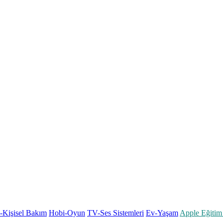
k-Kişisel Bakım
Hobi-Oyun
TV-Ses Sistemleri
Ev-Yaşam
Apple Eğitim