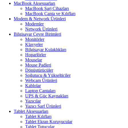
MacBook Aksesuarları
MacBook Şarj Cihazları
MacBook Çanta ve Kılıfları
Modem & Network Ürünleri
Modemler
Network Ürünleri
Bilgisayar Çevre Birimleri
Monitörler
Klavyeler
BiIgisayar Kulaklıkları
Hoparlörler
Mouselar
Mouse Padleri
Dönüştürücüler
Soğutucu & Yükselticiler
Webcam Ürünleri
Kablolar
Laptop Çantaları
UPS & Güç Kaynakları
Yazıcılar
Yazıcı Sarf Ürünleri
Tablet Aksesuarları
Tablet Kılıfları
Tablet Ekran Koruyucular
Tablet Tutucular