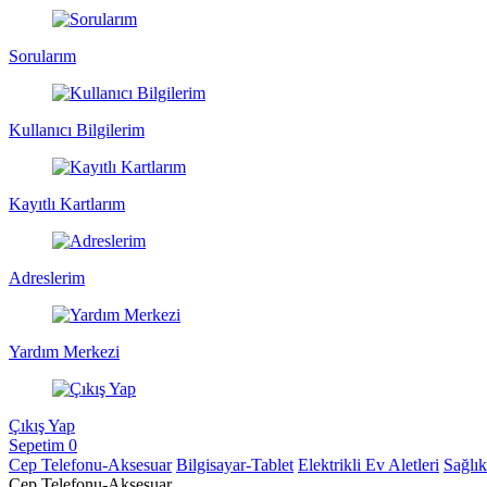
Sorularım
Kullanıcı Bilgilerim
Kayıtlı Kartlarım
Adreslerim
Yardım Merkezi
Çıkış Yap
Sepetim
0
Cep Telefonu-Aksesuar
Bilgisayar-Tablet
Elektrikli Ev Aletleri
Sağlı
Cep Telefonu-Aksesuar