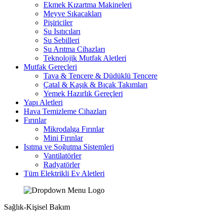
Ekmek Kızartma Makineleri
Meyve Sıkacakları
Pişiriciler
Su Isıtıcıları
Su Sebilleri
Su Arıtma Cihazları
Teknolojik Mutfak Aletleri
Mutfak Gereçleri
Tava & Tencere & Düdüklü Tencere
Çatal & Kaşık & Bıçak Takımları
Yemek Hazırlık Gereçleri
Yapı Aletleri
Hava Temizleme Cihazları
Fırınlar
Mikrodalga Fırınlar
Mini Fırınlar
Isıtma ve Soğutma Sistemleri
Vantilatörler
Radyatörler
Tüm Elektrikli Ev Aletleri
Sağlık-Kişisel Bakım