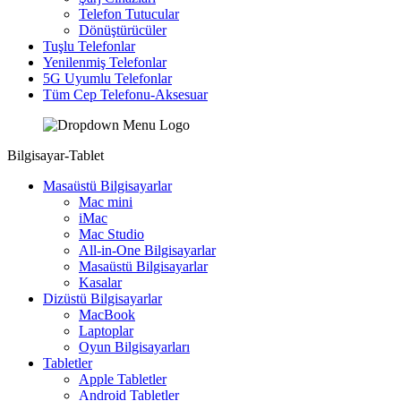
Telefon Tutucular
Dönüştürücüler
Tuşlu Telefonlar
Yenilenmiş Telefonlar
5G Uyumlu Telefonlar
Tüm Cep Telefonu-Aksesuar
Bilgisayar-Tablet
Masaüstü Bilgisayarlar
Mac mini
iMac
Mac Studio
All-in-One Bilgisayarlar
Masaüstü Bilgisayarlar
Kasalar
Dizüstü Bilgisayarlar
MacBook
Laptoplar
Oyun Bilgisayarları
Tabletler
Apple Tabletler
Android Tabletler