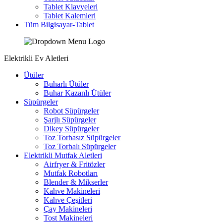
Tablet Klavyeleri
Tablet Kalemleri
Tüm Bilgisayar-Tablet
Elektrikli Ev Aletleri
Ütüler
Buharlı Ütüler
Buhar Kazanlı Ütüler
Süpürgeler
Robot Süpürgeler
Şarjlı Süpürgeler
Dikey Süpürgeler
Toz Torbasız Süpürgeler
Toz Torbalı Süpürgeler
Elektrikli Mutfak Aletleri
Airfryer & Fritözler
Mutfak Robotları
Blender & Mikserler
Kahve Makineleri
Kahve Çeşitleri
Çay Makineleri
Tost Makineleri