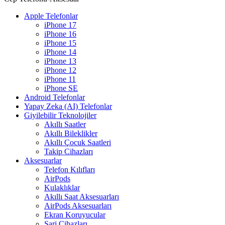
Apple Telefonlar
iPhone 17
iPhone 16
iPhone 15
iPhone 14
iPhone 13
iPhone 12
iPhone 11
iPhone SE
Android Telefonlar
Yapay Zeka (AI) Telefonlar
Giyilebilir Teknolojiler
Akıllı Saatler
Akıllı Bileklikler
Akıllı Çocuk Saatleri
Takip Cihazları
Aksesuarlar
Telefon Kılıfları
AirPods
Kulaklıklar
Akıllı Saat Aksesuarları
AirPods Aksesuarları
Ekran Koruyucular
Şarj Cihazları