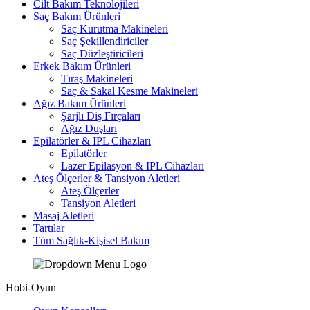
Cilt Bakım Teknolojileri
Saç Bakım Ürünleri
Saç Kurutma Makineleri
Saç Şekillendiriciler
Saç Düzleştiricileri
Erkek Bakım Ürünleri
Tıraş Makineleri
Saç & Sakal Kesme Makineleri
Ağız Bakım Ürünleri
Şarjlı Diş Fırçaları
Ağız Duşları
Epilatörler & IPL Cihazları
Epilatörler
Lazer Epilasyon & IPL Cihazları
Ateş Ölçerler & Tansiyon Aletleri
Ateş Ölçerler
Tansiyon Aletleri
Masaj Aletleri
Tartılar
Tüm Sağlık-Kişisel Bakım
Hobi-Oyun