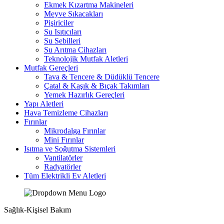
Ekmek Kızartma Makineleri
Meyve Sıkacakları
Pişiriciler
Su Isıtıcıları
Su Sebilleri
Su Arıtma Cihazları
Teknolojik Mutfak Aletleri
Mutfak Gereçleri
Tava & Tencere & Düdüklü Tencere
Çatal & Kaşık & Bıçak Takımları
Yemek Hazırlık Gereçleri
Yapı Aletleri
Hava Temizleme Cihazları
Fırınlar
Mikrodalga Fırınlar
Mini Fırınlar
Isıtma ve Soğutma Sistemleri
Vantilatörler
Radyatörler
Tüm Elektrikli Ev Aletleri
Sağlık-Kişisel Bakım