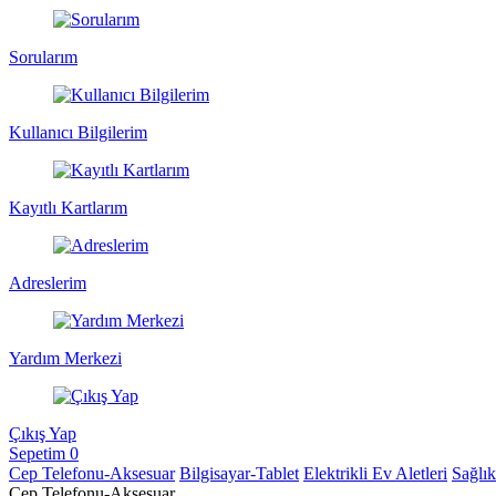
Sorularım
Kullanıcı Bilgilerim
Kayıtlı Kartlarım
Adreslerim
Yardım Merkezi
Çıkış Yap
Sepetim
0
Cep Telefonu-Aksesuar
Bilgisayar-Tablet
Elektrikli Ev Aletleri
Sağlı
Cep Telefonu-Aksesuar