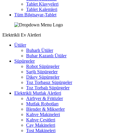
Tablet Klavyeleri
Tablet Kalemleri
Tüm Bilgisayar-Tablet
Elektrikli Ev Aletleri
Ütüler
Buharlı Ütüler
Buhar Kazanlı Ütüler
Süpürgeler
Robot Süpürgeler
Şarjlı Süpürgeler
Dikey Süpürgeler
Toz Torbasız Süpürgeler
Toz Torbalı Süpürgeler
Elektrikli Mutfak Aletleri
Airfryer & Fritözler
Mutfak Robotları
Blender & Mikserler
Kahve Makineleri
Kahve Çeşitleri
Çay Makineleri
Tost Makineleri