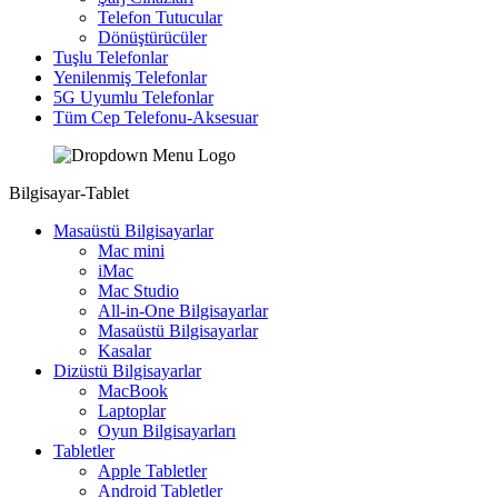
Telefon Tutucular
Dönüştürücüler
Tuşlu Telefonlar
Yenilenmiş Telefonlar
5G Uyumlu Telefonlar
Tüm Cep Telefonu-Aksesuar
Bilgisayar-Tablet
Masaüstü Bilgisayarlar
Mac mini
iMac
Mac Studio
All-in-One Bilgisayarlar
Masaüstü Bilgisayarlar
Kasalar
Dizüstü Bilgisayarlar
MacBook
Laptoplar
Oyun Bilgisayarları
Tabletler
Apple Tabletler
Android Tabletler