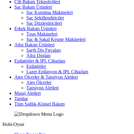
Cilt Bakım Teknolojileri
Saç Bakım Ürünleri
Saç Kurutma Makineleri
Saç Şekillendiriciler
Saç Düzleştiricileri
Erkek Bakım Ürünleri
Tıraş Makineleri
Saç & Sakal Kesme Makineleri
Ağız Bakım Ürünleri
Şarjlı Diş Fırçaları
Ağız Duşları
Epilatörler & IPL Cihazları
Epilatörler
Lazer Epilasyon & IPL Cihazları
Ateş Ölçerler & Tansiyon Aletleri
Ateş Ölçerler
Tansiyon Aletleri
Masaj Aletleri
Tartılar
Tüm Sağlık-Kişisel Bakım
Hobi-Oyun