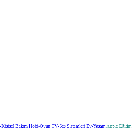
k-Kişisel Bakım
Hobi-Oyun
TV-Ses Sistemleri
Ev-Yaşam
Apple Eğitim