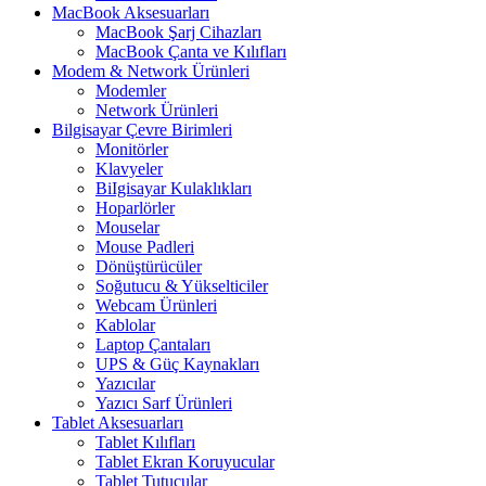
MacBook Aksesuarları
MacBook Şarj Cihazları
MacBook Çanta ve Kılıfları
Modem & Network Ürünleri
Modemler
Network Ürünleri
Bilgisayar Çevre Birimleri
Monitörler
Klavyeler
BiIgisayar Kulaklıkları
Hoparlörler
Mouselar
Mouse Padleri
Dönüştürücüler
Soğutucu & Yükselticiler
Webcam Ürünleri
Kablolar
Laptop Çantaları
UPS & Güç Kaynakları
Yazıcılar
Yazıcı Sarf Ürünleri
Tablet Aksesuarları
Tablet Kılıfları
Tablet Ekran Koruyucular
Tablet Tutucular