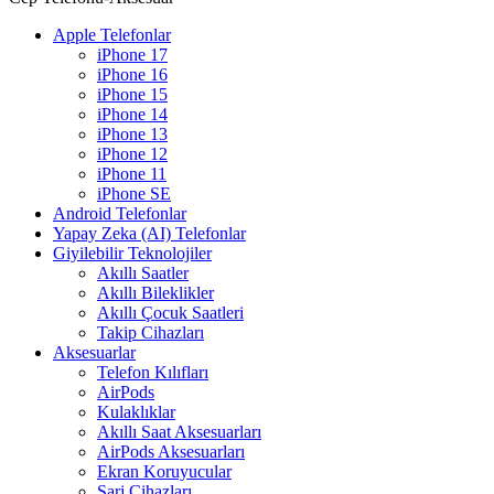
Apple Telefonlar
iPhone 17
iPhone 16
iPhone 15
iPhone 14
iPhone 13
iPhone 12
iPhone 11
iPhone SE
Android Telefonlar
Yapay Zeka (AI) Telefonlar
Giyilebilir Teknolojiler
Akıllı Saatler
Akıllı Bileklikler
Akıllı Çocuk Saatleri
Takip Cihazları
Aksesuarlar
Telefon Kılıfları
AirPods
Kulaklıklar
Akıllı Saat Aksesuarları
AirPods Aksesuarları
Ekran Koruyucular
Şarj Cihazları