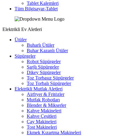
Tablet Kalemleri
Tüm Bilgisayar-Tablet
Elektrikli Ev Aletleri
Ütüler
Buharlı Ütüler
Buhar Kazanlı Ütüler
Süpürgeler
Robot Süpürgeler
Şarjlı Süpürgeler
Dikey Süpürgeler
Toz Torbasız Süpürgeler
Toz Torbalı Süpürgeler
Elektrikli Mutfak Aletleri
Airfryer & Fritözler
Mutfak Robotları
Blender & Mikserler
Kahve Makineleri
Kahve Çeşitleri
Çay Makineleri
Tost Makineleri
Ekmek Kızartma Makineleri