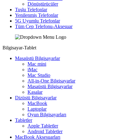
Dönüştürücüler
Tuşlu Telefonlar
Yenilenmiş Telefonlar
5G Uyumlu Telefonlar
Tüm Cep Telefonu-Aksesuar
Bilgisayar-Tablet
Masaüstü Bilgisayarlar
Mac mini
iMac
Mac Studio
All-in-One Bilgisayarlar
Masaüstü Bilgisayarlar
Kasalar
Dizüstü Bilgisayarlar
MacBook
Laptoplar
Oyun Bilgisayarları
Tabletler
Apple Tabletler
Android Tabletler
MacBook Aksesuarları