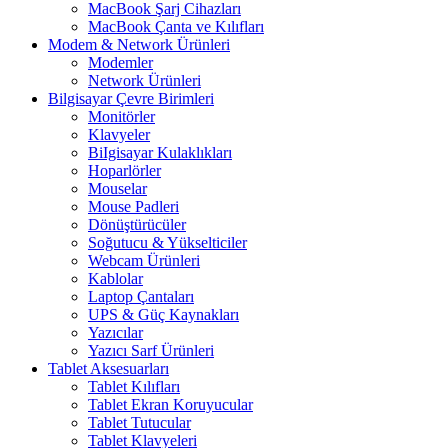
MacBook Şarj Cihazları
MacBook Çanta ve Kılıfları
Modem & Network Ürünleri
Modemler
Network Ürünleri
Bilgisayar Çevre Birimleri
Monitörler
Klavyeler
BiIgisayar Kulaklıkları
Hoparlörler
Mouselar
Mouse Padleri
Dönüştürücüler
Soğutucu & Yükselticiler
Webcam Ürünleri
Kablolar
Laptop Çantaları
UPS & Güç Kaynakları
Yazıcılar
Yazıcı Sarf Ürünleri
Tablet Aksesuarları
Tablet Kılıfları
Tablet Ekran Koruyucular
Tablet Tutucular
Tablet Klavyeleri