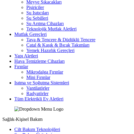
Meyve Sıkacakları
Pişiriciler
Su Isıtıcıları
Su Sebilleri
Su Arıtma Cihazları
Teknolojik Mutfak Aletleri
Mutfak Gereçleri
Tava & Tencere & Düdüklü Tencere
Çatal & Kaşık & Bıçak Takımları
Yemek Hazırlık Gereçleri
Yapı Aletleri
Hava Temizleme Cihazları
Fırınlar
Mikrodalga Fırınlar
Mini Fırınlar
Isıtma ve Soğutma Sistemleri
Vantilatörler
Radyatörler
Tüm Elektrikli Ev Aletleri
Sağlık-Kişisel Bakım
Cilt Bakım Teknolojileri