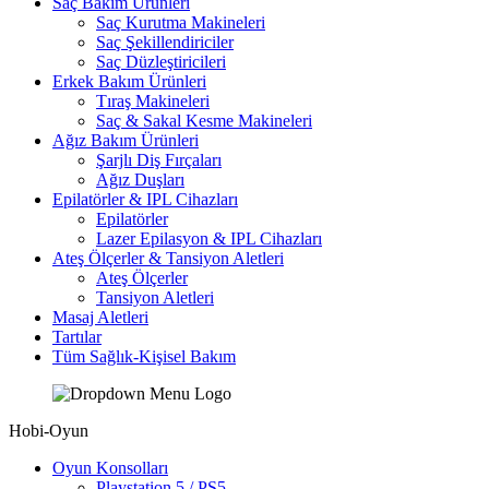
Saç Bakım Ürünleri
Saç Kurutma Makineleri
Saç Şekillendiriciler
Saç Düzleştiricileri
Erkek Bakım Ürünleri
Tıraş Makineleri
Saç & Sakal Kesme Makineleri
Ağız Bakım Ürünleri
Şarjlı Diş Fırçaları
Ağız Duşları
Epilatörler & IPL Cihazları
Epilatörler
Lazer Epilasyon & IPL Cihazları
Ateş Ölçerler & Tansiyon Aletleri
Ateş Ölçerler
Tansiyon Aletleri
Masaj Aletleri
Tartılar
Tüm Sağlık-Kişisel Bakım
Hobi-Oyun
Oyun Konsolları
Playstation 5 / PS5