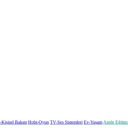
k-Kişisel Bakım
Hobi-Oyun
TV-Ses Sistemleri
Ev-Yaşam
Apple Eğitim