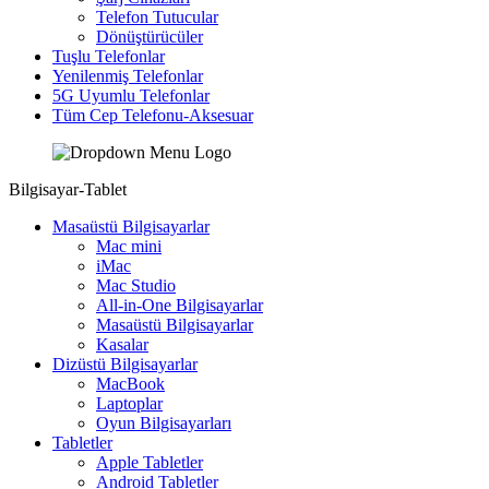
Telefon Tutucular
Dönüştürücüler
Tuşlu Telefonlar
Yenilenmiş Telefonlar
5G Uyumlu Telefonlar
Tüm Cep Telefonu-Aksesuar
Bilgisayar-Tablet
Masaüstü Bilgisayarlar
Mac mini
iMac
Mac Studio
All-in-One Bilgisayarlar
Masaüstü Bilgisayarlar
Kasalar
Dizüstü Bilgisayarlar
MacBook
Laptoplar
Oyun Bilgisayarları
Tabletler
Apple Tabletler
Android Tabletler