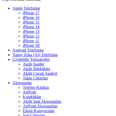
Apple Telefonlar
iPhone 17
iPhone 16
iPhone 15
iPhone 14
iPhone 13
iPhone 12
iPhone 11
iPhone SE
Android Telefonlar
Yapay Zeka (AI) Telefonlar
Giyilebilir Teknolojiler
Akıllı Saatler
Akıllı Bileklikler
Akıllı Çocuk Saatleri
Takip Cihazları
Aksesuarlar
Telefon Kılıfları
AirPods
Kulaklıklar
Akıllı Saat Aksesuarları
AirPods Aksesuarları
Ekran Koruyucular
Şarj Cihazları