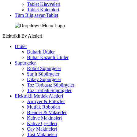
Tablet Klavyeleri
Tablet Kalemleri
Tüm Bilgisayar-Tablet
Elektrikli Ev Aletleri
Ütüler
Buharlı Ütüler
Buhar Kazanlı Ütüler
Süpürgeler
Robot Süpürgeler
Şarjlı Süpürgeler
Dikey Süpürgeler
Toz Torbasız Süpürgeler
Toz Torbalı Süpürgeler
Elektrikli Mutfak Aletleri
Airfryer & Fritözler
Mutfak Robotları
Blender & Mikserler
Kahve Makineleri
Kahve Çeşitleri
Çay Makineleri
Tost Makineleri