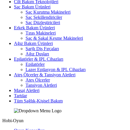
Cilt Bakım Teknolojileri
Saç Bakım Ürünleri
Saç Kurutma Makineleri
Saç Şekillendiriciler
Saç Düzleştiricileri
Erkek Bakım Ürünleri
Tıraş Makineleri
Saç & Sakal Kesme Makineleri
Ağız Bakım Ürünleri
Şarjlı Diş Fırçaları
Ağız Duşları
Epilatörler & IPL Cihazları
Epilatörler
Lazer Epilasyon & IPL Cihazları
Ateş Ölçerler & Tansiyon Aletleri
Ateş Ölçerler
Tansiyon Aletleri
Masaj Aletleri
Tartılar
Tüm Sağlık-Kişisel Bakım
Hobi-Oyun