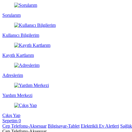
Sorularım
Kullanıcı Bilgilerim
Kayıtlı Kartlarım
Adreslerim
Yardım Merkezi
Çıkış Yap
Sepetim
0
Cep Telefonu-Aksesuar
Bilgisayar-Tablet
Elektrikli Ev Aletleri
Sağlı
Cep Telefonu-Aksesuar