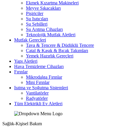
Ekmek Kızartma Makineleri
Meyve Sıkacakları
Pişiriciler
Su Isıtıcıları
Su Sebilleri
Su Arıtma Cihazları
Teknolojik Mutfak Aletleri
Mutfak Gereçleri
Tava & Tencere & Düdüklü Tencere
Çatal & Kaşık & Bıçak Takımları
Yemek Hazırlık Gereçleri
Yapı Aletleri
Hava Temizleme Cihazları
Fırınlar
Mikrodalga Fırınlar
Mini Fırınlar
Isıtma ve Soğutma Sistemleri
Vantilatörler
Radyatörler
Tüm Elektrikli Ev Aletleri
Sağlık-Kişisel Bakım