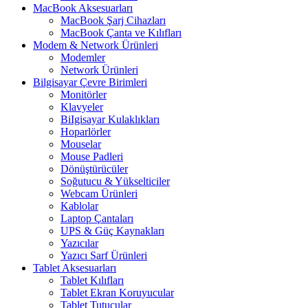
MacBook Aksesuarları
MacBook Şarj Cihazları
MacBook Çanta ve Kılıfları
Modem & Network Ürünleri
Modemler
Network Ürünleri
Bilgisayar Çevre Birimleri
Monitörler
Klavyeler
BiIgisayar Kulaklıkları
Hoparlörler
Mouselar
Mouse Padleri
Dönüştürücüler
Soğutucu & Yükselticiler
Webcam Ürünleri
Kablolar
Laptop Çantaları
UPS & Güç Kaynakları
Yazıcılar
Yazıcı Sarf Ürünleri
Tablet Aksesuarları
Tablet Kılıfları
Tablet Ekran Koruyucular
Tablet Tutucular