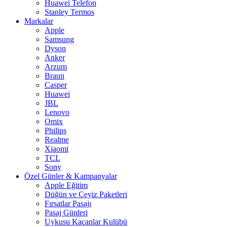
Huawei Telefon
Stanley Termos
Markalar
Apple
Samsung
Dyson
Anker
Arzum
Braun
Casper
Huawei
JBL
Lenovo
Omix
Philips
Realme
Xiaomi
TCL
Sony
Özel Günler & Kampanyalar
Apple Eğitim
Düğün ve Çeyiz Paketleri
Fırsatlar Pasajı
Pasaj Günleri
Uykusu Kaçanlar Kulübü