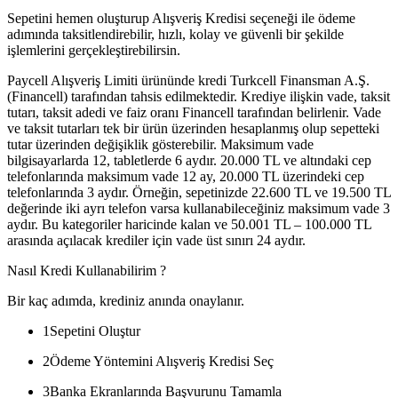
Sepetini hemen oluşturup Alışveriş Kredisi seçeneği ile ödeme
adımında taksitlendirebilir, hızlı, kolay ve güvenli bir şekilde
işlemlerini gerçekleştirebilirsin.
Paycell Alışveriş Limiti ürününde kredi Turkcell Finansman A.Ş.
(Financell) tarafından tahsis edilmektedir. Krediye ilişkin vade, taksit
tutarı, taksit adedi ve faiz oranı Financell tarafından belirlenir. Vade
ve taksit tutarları tek bir ürün üzerinden hesaplanmış olup sepetteki
tutar üzerinden değişiklik gösterebilir. Maksimum vade
bilgisayarlarda 12, tabletlerde 6 aydır. 20.000 TL ve altındaki cep
telefonlarında maksimum vade 12 ay, 20.000 TL üzerindeki cep
telefonlarında 3 aydır. Örneğin, sepetinizde 22.600 TL ve 19.500 TL
değerinde iki ayrı telefon varsa kullanabileceğiniz maksimum vade 3
aydır. Bu kategoriler haricinde kalan ve 50.001 TL – 100.000 TL
arasında açılacak krediler için vade üst sınırı 24 aydır.
Nasıl Kredi Kullanabilirim ?
Bir kaç adımda, krediniz anında onaylanır.
1
Sepetini Oluştur
2
Ödeme Yöntemini Alışveriş Kredisi Seç
3
Banka Ekranlarında Başvurunu Tamamla