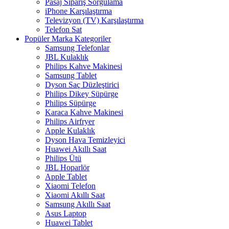
Pasaj Sipariş Sorgulama
iPhone Karşılaştırma
Televizyon (TV) Karşılaştırma
Telefon Sat
Popüler Marka Kategoriler
Samsung Telefonlar
JBL Kulaklık
Philips Kahve Makinesi
Samsung Tablet
Dyson Saç Düzleştirici
Philips Dikey Süpürge
Philips Süpürge
Karaca Kahve Makinesi
Philips Airfryer
Apple Kulaklık
Dyson Hava Temizleyici
Huawei Akıllı Saat
Philips Ütü
JBL Hoparlör
Apple Tablet
Xiaomi Telefon
Xiaomi Akıllı Saat
Samsung Akıllı Saat
Asus Laptop
Huawei Tablet