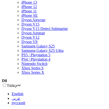
iPhone 13
iPhone 12
iPhone 11
iPhone SE
Dyson Airwrap
Dyson V15
Dyson V15 Detect Submarine
Dyson Airstrait
Dyson V12
Dyson V8
Samsung Galaxy S25
Samsung Galaxy S25 Ultra
PS5 / Playstation 5
PS4 / Playstation 4
Nintendo Switch
Xbox Series S
Xbox Series X
Dil
Türkçe
English
عربى
русский