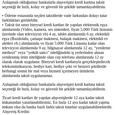
Anlaşmalı olduğumuz bankalarla alışverişini kredi kartına taksit
seçeneği ile hızlı, kolay ve güvenli bir şekilde tamamlayabilirsin.
• Ödeme esnasında seçilen taksitlerde vade farkından dolayı tutar
farklılıkları görülebilir.
• Taksit üst sınırı bireysel kredi kartları ile yapılan elektronik eşya
alımlarında (Video, kamera, ses sistemleri, fiyatı 5.000 Türk lirasının
üzerinde olan televizyon vb) 4 ay, tablet alımlarında 6 ay, elektrikli
eşya (Buzdolabı, çamaşır makinesi, bulaşık makinesi, elektrikli ev
aletleri vb.) alımlarında ve fiyatı 5.000 Türk Lirasına kadar olan
televizyon alımlarında 9 ay, bilgisayar alımlarında 12 ay, “yenileme
merkezi” veya “yetkili satıcı” niteliğindeki iş yerlerinden alınan
yenilenmiş ürün niteliğinde olan cep telefonu alımlarında 12 ay
olarak olarak uygulanır. Bireysel kredi kartlarıyla gerçekleştirilecek
telekomünikasyon, hediye kart, hediye çeki ve benzeri şekillerde
herhangi somut bir mal veya hizmeti içermeyen ürünlerin
alımlarında taksit uygulanamaz.
Anlaşmalı olduğumuz bankalarla alışverişini kredi kartına taksit
seçeneği ile hızlı, kolay ve güvenli bir şekilde tamamlayabilirsin.
Ticari kredi kartları ile yapılan alışverişlerde 12 aya kadar taksit
imkanından yararlanabilirsiniz. En fazla 12 aya kadar taksit yapma
imkanı olsa da banka bazlı farklı taksit tutarları uygulanabilmektedir.
Alışveriş Kredisi