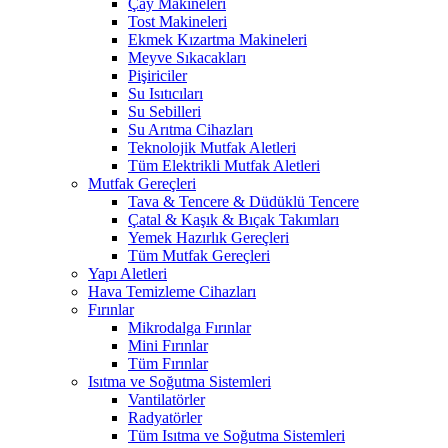
Çay Makineleri
Tost Makineleri
Ekmek Kızartma Makineleri
Meyve Sıkacakları
Pişiriciler
Su Isıtıcıları
Su Sebilleri
Su Arıtma Cihazları
Teknolojik Mutfak Aletleri
Tüm Elektrikli Mutfak Aletleri
Mutfak Gereçleri
Tava & Tencere & Düdüklü Tencere
Çatal & Kaşık & Bıçak Takımları
Yemek Hazırlık Gereçleri
Tüm Mutfak Gereçleri
Yapı Aletleri
Hava Temizleme Cihazları
Fırınlar
Mikrodalga Fırınlar
Mini Fırınlar
Tüm Fırınlar
Isıtma ve Soğutma Sistemleri
Vantilatörler
Radyatörler
Tüm Isıtma ve Soğutma Sistemleri