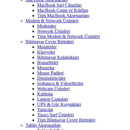
MacBook Şarj Cihazları
MacBook Çanta ve Kılıfları
Tüm MacBook Aksesuarları
Modem & Network Ürünleri
Modemler
Network Ürünleri
Tüm Modem & Network Ürünleri
Bilgisayar Çevre Birimleri
Monitörler
Klavyeler
BiIgisayar Kulaklıkları
Hoparlörler
Mouselar
Mouse Padleri
Dönüştürücüler
Soğutucu & Yükselticiler
Webcam Ürünleri
Kablolar
Laptop Çantaları
UPS & Güç Kaynakları
Yazıcılar
Yazıcı Sarf Ürünleri
Tüm Bilgisayar Çevre Birimleri
Tablet Aksesuarları