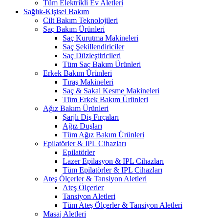
Tüm Elektrikli Ev Aletleri
Sağlık-Kişisel Bakım
Cilt Bakım Teknolojileri
Saç Bakım Ürünleri
Saç Kurutma Makineleri
Saç Şekillendiriciler
Saç Düzleştiricileri
Tüm Saç Bakım Ürünleri
Erkek Bakım Ürünleri
Tıraş Makineleri
Saç & Sakal Kesme Makineleri
Tüm Erkek Bakım Ürünleri
Ağız Bakım Ürünleri
Şarjlı Diş Fırçaları
Ağız Duşları
Tüm Ağız Bakım Ürünleri
Epilatörler & IPL Cihazları
Epilatörler
Lazer Epilasyon & IPL Cihazları
Tüm Epilatörler & IPL Cihazları
Ateş Ölçerler & Tansiyon Aletleri
Ateş Ölçerler
Tansiyon Aletleri
Tüm Ateş Ölçerler & Tansiyon Aletleri
Masaj Aletleri