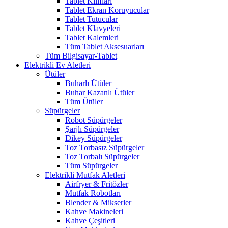
Tablet Kılıfları
Tablet Ekran Koruyucular
Tablet Tutucular
Tablet Klavyeleri
Tablet Kalemleri
Tüm Tablet Aksesuarları
Tüm Bilgisayar-Tablet
Elektrikli Ev Aletleri
Ütüler
Buharlı Ütüler
Buhar Kazanlı Ütüler
Tüm Ütüler
Süpürgeler
Robot Süpürgeler
Şarjlı Süpürgeler
Dikey Süpürgeler
Toz Torbasız Süpürgeler
Toz Torbalı Süpürgeler
Tüm Süpürgeler
Elektrikli Mutfak Aletleri
Airfryer & Fritözler
Mutfak Robotları
Blender & Mikserler
Kahve Makineleri
Kahve Çeşitleri