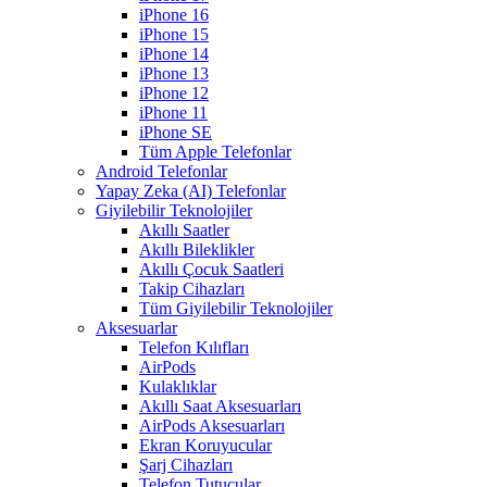
iPhone 16
iPhone 15
iPhone 14
iPhone 13
iPhone 12
iPhone 11
iPhone SE
Tüm Apple Telefonlar
Android Telefonlar
Yapay Zeka (AI) Telefonlar
Giyilebilir Teknolojiler
Akıllı Saatler
Akıllı Bileklikler
Akıllı Çocuk Saatleri
Takip Cihazları
Tüm Giyilebilir Teknolojiler
Aksesuarlar
Telefon Kılıfları
AirPods
Kulaklıklar
Akıllı Saat Aksesuarları
AirPods Aksesuarları
Ekran Koruyucular
Şarj Cihazları
Telefon Tutucular