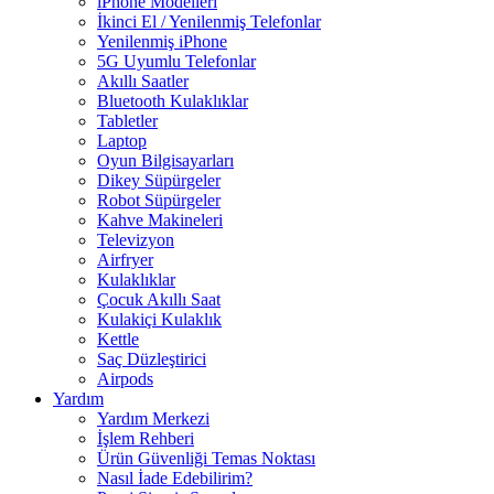
iPhone Modelleri
İkinci El / Yenilenmiş Telefonlar
Yenilenmiş iPhone
5G Uyumlu Telefonlar
Akıllı Saatler
Bluetooth Kulaklıklar
Tabletler
Laptop
Oyun Bilgisayarları
Dikey Süpürgeler
Robot Süpürgeler
Kahve Makineleri
Televizyon
Airfryer
Kulaklıklar
Çocuk Akıllı Saat
Kulakiçi Kulaklık
Kettle
Saç Düzleştirici
Airpods
Yardım
Yardım Merkezi
İşlem Rehberi
Ürün Güvenliği Temas Noktası
Nasıl İade Edebilirim?