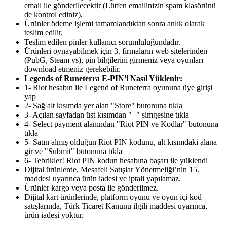
email ile gönderilecektir (Lütfen emailinizin spam klasörünü
de kontrol ediniz),
Ürünler ödeme işlemi tamamlandıktan sonra anlık olarak
teslim edilir,
Teslim edilen pinler kullanıcı sorumluluğundadır.
Ürünleri oynayabilmek için 3. firmaların web sitelerinden
(PubG, Steam vs), pin bilgilerini girmeniz veya oyunları
download etmeniz gerekebilir.
Legends of Runeterra E-PIN'i Nasıl Yüklenir:
1- Riot hesabın ile Legend of Runeterra oyununa üye girişi
yap
2- Sağ alt kısımda yer alan "Store" butonuna tıkla
3- Açılan sayfadan üst kısımdan "+" simgesine tıkla
4- Select payment alanından "Riot PIN ve Kodlar" butonuna
tıkla
5- Satın almış olduğun Riot PIN kodunu, alt kısımdaki alana
gir ve "Submit" butonuna tıkla
6- Tebrikler! Riot PIN kodun hesabına başarı ile yüklendi
Dijital ürünlerde, Mesafeli Satışlar Yönetmeliği’nin 15.
maddesi uyarınca ürün iadesi ve iptali yapılamaz.
Ürünler kargo veya posta ile gönderilmez.
Dijital kart ürünlerinde, platform oyunu ve oyun içi kod
satışlarında, Türk Ticaret Kanunu ilgili maddesi uyarınca,
ürün iadesi yoktur.