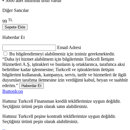
• 5000 adet İndirimli ürün vardır
Diğer Satıcılar
TL
99
Sepete Ekle
Haberdar Et
Email Adresi
Bu bilgilendirmeyi alabilmeniz için izniniz gerekmektedir.
“Daha iyi hizmet alabilmem için bilgilerimin Turkcell İletişim
Hizmetleri A.Ş, iştirakleri ve bunların iş ortaklarınca, tarafımca aksi
belirtiline kadar işlenmesine; Turkcell ve iştiraklerinin iletişim
bilgilerimi kullanarak, kampanya, servis, tarife ve hizmetleri ile ilgili
duyuruları tarafıma iletmesine izin verdiğimi kabul, beyan ve taahhüt
ederim.”
Haberdar Et
ButtonIcon
Hattınız Turkcell Finansman kredili tekliflerimize uygun değildir.
Seçtiğiniz ürünü peşin olarak satın alabilirsiniz.
Hattınız Turkcell peşine kontratlı tekliflerimize uygun değildir.
Seçtiğiniz ürünü peşin olarak alabilirsiniz.