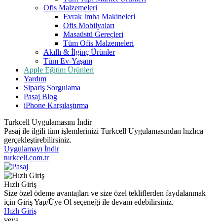
Ofis Malzemeleri
Evrak İmha Makineleri
Ofis Mobilyaları
Masaüstü Gereçleri
Tüm Ofis Malzemeleri
Akıllı & İlginç Ürünler
Tüm Ev-Yaşam
Apple Eğitim Ürünleri
Yardım
Sipariş Sorgulama
Pasaj Blog
iPhone Karşılaştırma
Turkcell Uygulamasını İndir
Pasaj ile ilgili tüm işlemlerinizi Turkcell Uygulamasından hızlıca
gerçekleştirebilirsiniz.
Uygulamayı İndir
turkcell.com.tr
Hızlı Giriş
Size özel ödeme avantajları ve size özel tekliflerden faydalanmak
için Giriş Yap/Üye Ol seçeneği ile devam edebilirsiniz.
Hızlı Giriş
veya