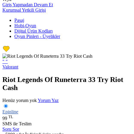
Giriş Yapmadan Devam Et
Kurumsal Yetkili Girişi
Pasaj
Hobi-Oyun
Dijital Ürün Kodları
Oyun Pinleri - Üyelikler
"
"
Valorant
Riot Legends Of Runeterra 33 Try Riot
Cash
Henüz yorum yok
Yorum Yaz
Epinline
TL
99
SMS ile Teslim
Soru Sor