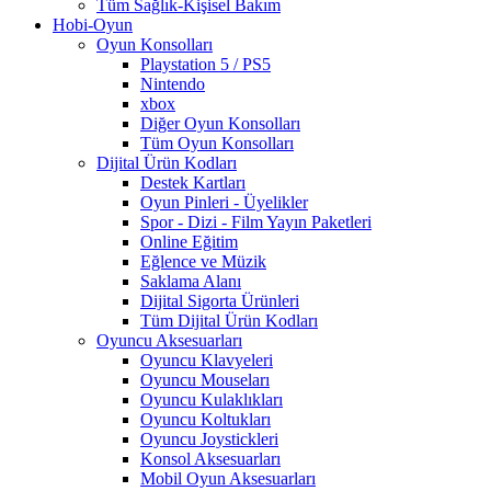
Tüm Sağlık-Kişisel Bakım
Hobi-Oyun
Oyun Konsolları
Playstation 5 / PS5
Nintendo
xbox
Diğer Oyun Konsolları
Tüm Oyun Konsolları
Dijital Ürün Kodları
Destek Kartları
Oyun Pinleri - Üyelikler
Spor - Dizi - Film Yayın Paketleri
Online Eğitim
Eğlence ve Müzik
Saklama Alanı
Dijital Sigorta Ürünleri
Tüm Dijital Ürün Kodları
Oyuncu Aksesuarları
Oyuncu Klavyeleri
Oyuncu Mouseları
Oyuncu Kulaklıkları
Oyuncu Koltukları
Oyuncu Joystickleri
Konsol Aksesuarları
Mobil Oyun Aksesuarları