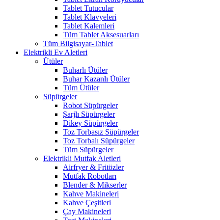
Tablet Tutucular
Tablet Klavyeleri
Tablet Kalemleri
Tüm Tablet Aksesuarları
Tüm Bilgisayar-Tablet
Elektrikli Ev Aletleri
Ütüler
Buharlı Ütüler
Buhar Kazanlı Ütüler
Tüm Ütüler
Süpürgeler
Robot Süpürgeler
Şarjlı Süpürgeler
Dikey Süpürgeler
Toz Torbasız Süpürgeler
Toz Torbalı Süpürgeler
Tüm Süpürgeler
Elektrikli Mutfak Aletleri
Airfryer & Fritözler
Mutfak Robotları
Blender & Mikserler
Kahve Makineleri
Kahve Çeşitleri
Çay Makineleri