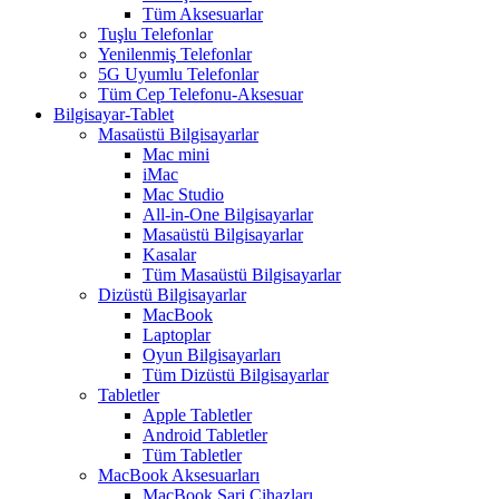
Tüm Aksesuarlar
Tuşlu Telefonlar
Yenilenmiş Telefonlar
5G Uyumlu Telefonlar
Tüm Cep Telefonu-Aksesuar
Bilgisayar-Tablet
Masaüstü Bilgisayarlar
Mac mini
iMac
Mac Studio
All-in-One Bilgisayarlar
Masaüstü Bilgisayarlar
Kasalar
Tüm Masaüstü Bilgisayarlar
Dizüstü Bilgisayarlar
MacBook
Laptoplar
Oyun Bilgisayarları
Tüm Dizüstü Bilgisayarlar
Tabletler
Apple Tabletler
Android Tabletler
Tüm Tabletler
MacBook Aksesuarları
MacBook Şarj Cihazları