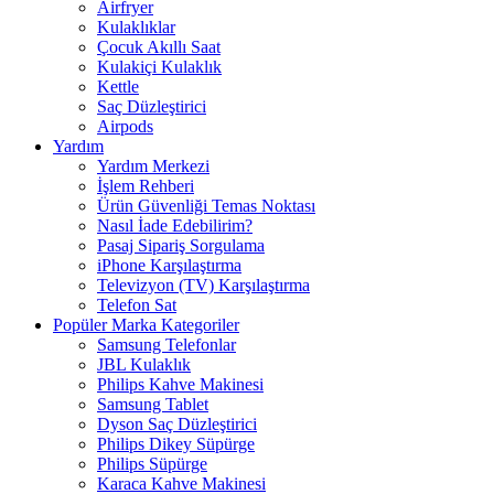
Airfryer
Kulaklıklar
Çocuk Akıllı Saat
Kulakiçi Kulaklık
Kettle
Saç Düzleştirici
Airpods
Yardım
Yardım Merkezi
İşlem Rehberi
Ürün Güvenliği Temas Noktası
Nasıl İade Edebilirim?
Pasaj Sipariş Sorgulama
iPhone Karşılaştırma
Televizyon (TV) Karşılaştırma
Telefon Sat
Popüler Marka Kategoriler
Samsung Telefonlar
JBL Kulaklık
Philips Kahve Makinesi
Samsung Tablet
Dyson Saç Düzleştirici
Philips Dikey Süpürge
Philips Süpürge
Karaca Kahve Makinesi