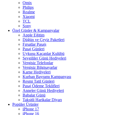
Omix
Philips
Realme
Xiaomi
TCL
Sony
Özel Günler & Kampanyalar
Apple Eğitim
Düğün ve Çeyiz Paketleri
Fırsatlar Pasajı
Pasaj Günleri
Uykusu Kaçanlar Kulübü
Sevgililer Günü Hediyeleri
Vergisiz Telefonlar
Vergisiz Bilgisayarlar
Karne Hediyeleri
Kurban Bayramı Kampanyası
Resmi Tatil Günleri
Pasaj Ödeme Teklifleri
Anneler Günü Hediyeleri
Babalar Günü
Taksitli Harikalar Diyarı
Popüler Ürünler
iPhone 17
iPhone 16