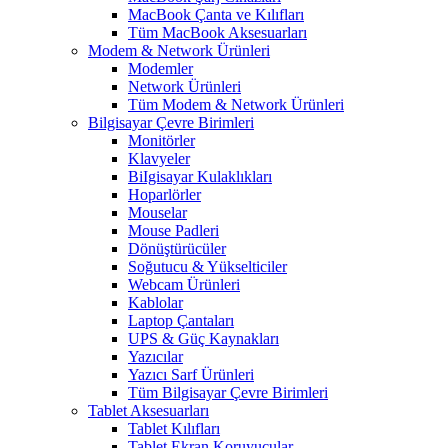
MacBook Çanta ve Kılıfları
Tüm MacBook Aksesuarları
Modem & Network Ürünleri
Modemler
Network Ürünleri
Tüm Modem & Network Ürünleri
Bilgisayar Çevre Birimleri
Monitörler
Klavyeler
BiIgisayar Kulaklıkları
Hoparlörler
Mouselar
Mouse Padleri
Dönüştürücüler
Soğutucu & Yükselticiler
Webcam Ürünleri
Kablolar
Laptop Çantaları
UPS & Güç Kaynakları
Yazıcılar
Yazıcı Sarf Ürünleri
Tüm Bilgisayar Çevre Birimleri
Tablet Aksesuarları
Tablet Kılıfları
Tablet Ekran Koruyucular