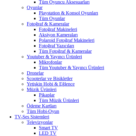
Tüm Oyuncu Aksesuarları
Oyunlar
Playstation & Konsol Oyunları
Tüm Oyunlar
Fotoğraf & Kameralar
Fotoğraf Makineleri
Aksiyon Kameraları
Polaroid Fotoğraf Makineleri
Fotoğraf Yazıcıları
Tüm Fotoğraf & Kameralar
Youtuber & Yayıncı Ürünleri
Mikrofonlar
Tüm Youtuber & Yayıncı Ürünleri
Dronelar
Scooterlar ve Bisikletler
Yetişkin Hobi & Eğlence
Müzik Ürünleri
Pikaplar
Tüm Müzik Ürünleri
Ödeme Kartları
Tüm Hobi-Oyun
TV-Ses Sistemleri
Televizyonlar
Smart TV
LED TV