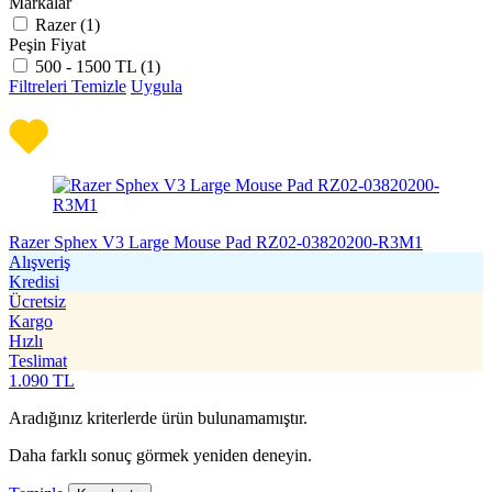
Markalar
Razer (
1
)
Peşin Fiyat
500 - 1500 TL (
1
)
Filtreleri Temizle
Uygula
Razer Sphex V3 Large Mouse Pad RZ02-03820200-R3M1
Alışveriş
Kredisi
Ücretsiz
Kargo
Hızlı
Teslimat
1.090
TL
Aradığınız kriterlerde ürün bulunamamıştır.
Daha farklı sonuç görmek yeniden deneyin.