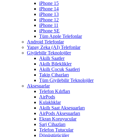
iPhone 15
iPhone 14
iPhone 13
iPhone 12
iPhone 11
iPhone SE
Tüm Apple Telefonlar
Android Telefonlar
Yapay Zeka (AI) Telefonlar
Giyilebilir Teknolojiler
Akıllı Saatler
Akıllı Bileklikler
Akıllı Çocuk Saatleri
Takip Cihazları
Tüm Giyilebilir Teknolojiler
Aksesuarlar
Telefon Kılıfları
AirPods
Kulaklıklar
Akıllı Saat Aksesuarları
AirPods Aksesuarları
Ekran Koruyucular
Şarj Cihazları
Telefon Tutucular
Dönüştürücüler