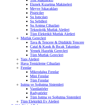
Tost Makineleri
Ekmek Kızartma Makineleri
Meyve Sıkacakları
Pişiriciler
Su Isıtıcıları
Su Sebilleri
Su Arıtma Cihazları
Teknolojik Mutfak Aletleri
Tüm Elektrikli Mutfak Aletleri
Mutfak Gereçleri
Tava & Tencere & Düdüklü Tencere
Çatal & Kaşık & Bıçak Takımları
Yemek Hazırlık Gereçleri
Tüm Mutfak Gereçleri
Yapı Aletleri
Hava Temizleme Cihazları
Fırınlar
Mikrodalga Fırınlar
Mini Fırınlar
Tüm Fırınlar
Isıtma ve Soğutma Sistemleri
Vantilatörler
Radyatörler
Tüm Isıtma ve Soğutma Sistemleri
Tüm Elektrikli Ev Aletleri