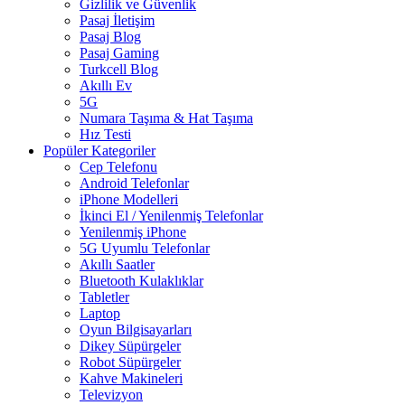
Gizlilik ve Güvenlik
Pasaj İletişim
Pasaj Blog
Pasaj Gaming
Turkcell Blog
Akıllı Ev
5G
Numara Taşıma & Hat Taşıma
Hız Testi
Popüler Kategoriler
Cep Telefonu
Android Telefonlar
iPhone Modelleri
İkinci El / Yenilenmiş Telefonlar
Yenilenmiş iPhone
5G Uyumlu Telefonlar
Akıllı Saatler
Bluetooth Kulaklıklar
Tabletler
Laptop
Oyun Bilgisayarları
Dikey Süpürgeler
Robot Süpürgeler
Kahve Makineleri
Televizyon