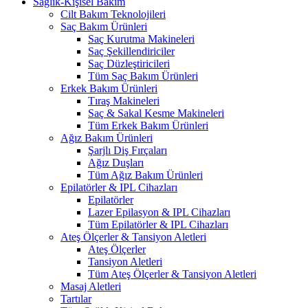
Sağlık-Kişisel Bakım
Cilt Bakım Teknolojileri
Saç Bakım Ürünleri
Saç Kurutma Makineleri
Saç Şekillendiriciler
Saç Düzleştiricileri
Tüm Saç Bakım Ürünleri
Erkek Bakım Ürünleri
Tıraş Makineleri
Saç & Sakal Kesme Makineleri
Tüm Erkek Bakım Ürünleri
Ağız Bakım Ürünleri
Şarjlı Diş Fırçaları
Ağız Duşları
Tüm Ağız Bakım Ürünleri
Epilatörler & IPL Cihazları
Epilatörler
Lazer Epilasyon & IPL Cihazları
Tüm Epilatörler & IPL Cihazları
Ateş Ölçerler & Tansiyon Aletleri
Ateş Ölçerler
Tansiyon Aletleri
Tüm Ateş Ölçerler & Tansiyon Aletleri
Masaj Aletleri
Tartılar