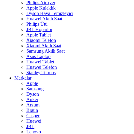
Philips Airfryer
Apple Kulaklık
Dyson Hava Temizleyici
Huawei Akıllı Saat
Philips Ütü
JBL Hoparlör
Apple Tablet
Xiaomi Telefon
Xiaomi Akıllı Saat
Samsung Akıllı Saat
Asus Laptop
Huawei Tablet
Huawei Telefon
Stanley Termos
Markalar
Apple
Samsung
Dyson
Anker
Arzum
Braun
Casper
Huawei
JBL
Lenovo