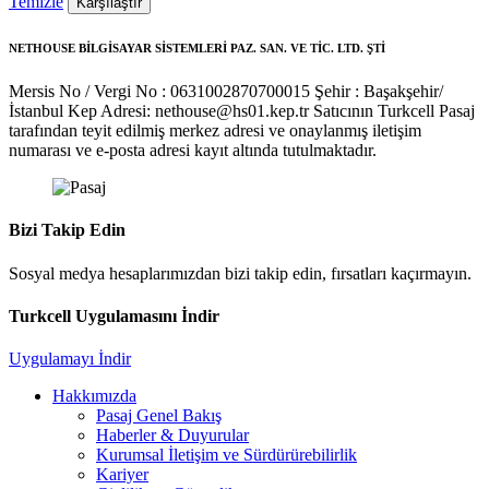
Temizle
Karşılaştır
NETHOUSE BİLGİSAYAR SİSTEMLERİ PAZ. SAN. VE TİC. LTD. ŞTİ
Mersis No / Vergi No : 0631002870700015
Şehir : Başakşehir/
İstanbul
Kep Adresi: nethouse@hs01.kep.tr
Satıcının Turkcell Pasaj
tarafından teyit edilmiş merkez adresi ve onaylanmış iletişim
numarası ve e-posta adresi kayıt altında tutulmaktadır.
Bizi Takip Edin
Sosyal medya hesaplarımızdan bizi takip edin, fırsatları kaçırmayın.
Turkcell Uygulamasını İndir
Uygulamayı İndir
Hakkımızda
Pasaj Genel Bakış
Haberler & Duyurular
Kurumsal İletişim ve Sürdürürebilirlik
Kariyer