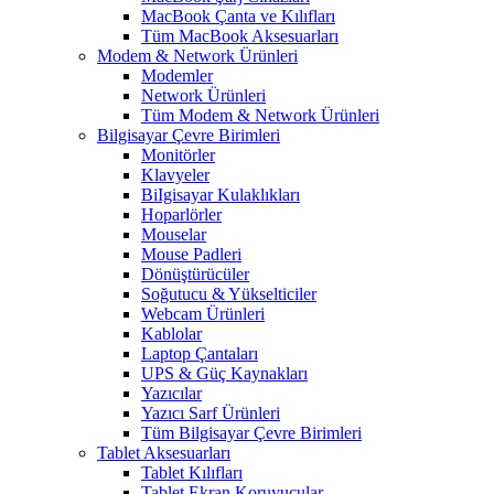
MacBook Çanta ve Kılıfları
Tüm MacBook Aksesuarları
Modem & Network Ürünleri
Modemler
Network Ürünleri
Tüm Modem & Network Ürünleri
Bilgisayar Çevre Birimleri
Monitörler
Klavyeler
BiIgisayar Kulaklıkları
Hoparlörler
Mouselar
Mouse Padleri
Dönüştürücüler
Soğutucu & Yükselticiler
Webcam Ürünleri
Kablolar
Laptop Çantaları
UPS & Güç Kaynakları
Yazıcılar
Yazıcı Sarf Ürünleri
Tüm Bilgisayar Çevre Birimleri
Tablet Aksesuarları
Tablet Kılıfları
Tablet Ekran Koruyucular