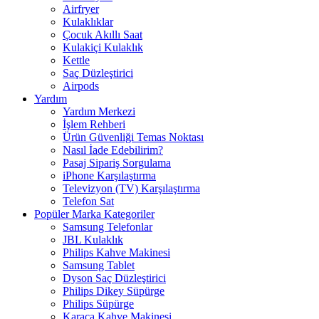
Airfryer
Kulaklıklar
Çocuk Akıllı Saat
Kulakiçi Kulaklık
Kettle
Saç Düzleştirici
Airpods
Yardım
Yardım Merkezi
İşlem Rehberi
Ürün Güvenliği Temas Noktası
Nasıl İade Edebilirim?
Pasaj Sipariş Sorgulama
iPhone Karşılaştırma
Televizyon (TV) Karşılaştırma
Telefon Sat
Popüler Marka Kategoriler
Samsung Telefonlar
JBL Kulaklık
Philips Kahve Makinesi
Samsung Tablet
Dyson Saç Düzleştirici
Philips Dikey Süpürge
Philips Süpürge
Karaca Kahve Makinesi