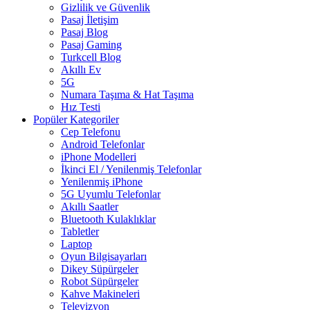
Gizlilik ve Güvenlik
Pasaj İletişim
Pasaj Blog
Pasaj Gaming
Turkcell Blog
Akıllı Ev
5G
Numara Taşıma & Hat Taşıma
Hız Testi
Popüler Kategoriler
Cep Telefonu
Android Telefonlar
iPhone Modelleri
İkinci El / Yenilenmiş Telefonlar
Yenilenmiş iPhone
5G Uyumlu Telefonlar
Akıllı Saatler
Bluetooth Kulaklıklar
Tabletler
Laptop
Oyun Bilgisayarları
Dikey Süpürgeler
Robot Süpürgeler
Kahve Makineleri
Televizyon