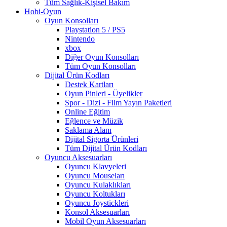
Tüm Sağlık-Kişisel Bakım
Hobi-Oyun
Oyun Konsolları
Playstation 5 / PS5
Nintendo
xbox
Diğer Oyun Konsolları
Tüm Oyun Konsolları
Dijital Ürün Kodları
Destek Kartları
Oyun Pinleri - Üyelikler
Spor - Dizi - Film Yayın Paketleri
Online Eğitim
Eğlence ve Müzik
Saklama Alanı
Dijital Sigorta Ürünleri
Tüm Dijital Ürün Kodları
Oyuncu Aksesuarları
Oyuncu Klavyeleri
Oyuncu Mouseları
Oyuncu Kulaklıkları
Oyuncu Koltukları
Oyuncu Joystickleri
Konsol Aksesuarları
Mobil Oyun Aksesuarları