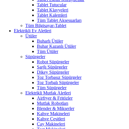
Tablet Tutucular
Tablet Klavyeleri
Tablet Kalemleri
Tüm Tablet Aksesuarları
Tüm Bilgisayar-Tablet
Elektrikli Ev Aletleri
Ütüler
Buharlı Ütüler
Buhar Kazanlı Ütüler
Tüm Ütüler
Süpürgeler
Robot Süpürgeler
Şarjlı Süpürgeler
Dikey Süpürgeler
Toz Torbasız Süpürgeler
Toz Torbalı Süpürgeler
Tüm Süpürgeler
Elektrikli Mutfak Aletleri
Airfryer & Fritözler
Mutfak Robotları
Blender & Mikserler
Kahve Makineleri
Kahve Çeşitleri
Çay Makineleri