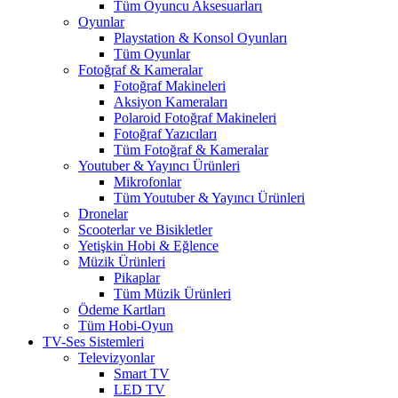
Tüm Oyuncu Aksesuarları
Oyunlar
Playstation & Konsol Oyunları
Tüm Oyunlar
Fotoğraf & Kameralar
Fotoğraf Makineleri
Aksiyon Kameraları
Polaroid Fotoğraf Makineleri
Fotoğraf Yazıcıları
Tüm Fotoğraf & Kameralar
Youtuber & Yayıncı Ürünleri
Mikrofonlar
Tüm Youtuber & Yayıncı Ürünleri
Dronelar
Scooterlar ve Bisikletler
Yetişkin Hobi & Eğlence
Müzik Ürünleri
Pikaplar
Tüm Müzik Ürünleri
Ödeme Kartları
Tüm Hobi-Oyun
TV-Ses Sistemleri
Televizyonlar
Smart TV
LED TV