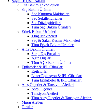
Sağlık-Kişisel Bakım
Cilt Bakım Teknolojileri
Saç Bakım Ürünleri
Saç Kurutma Makineleri
Saç Şekillendiriciler
Saç Düzleştiricileri
Tüm Saç Bakım Ürünleri
Erkek Bakım Ürünleri
Tıraş Makineleri
Saç & Sakal Kesme Makineleri
Tüm Erkek Bakım Ürünleri
Ağız Bakım Ürünleri
Şarjlı Diş Fırçaları
Ağız Duşları
Tüm Ağız Bakım Ürünleri
Epilatörler & IPL Cihazları
Epilatörler
Lazer Epilasyon & IPL Cihazları
Tüm Epilatörler & IPL Cihazları
Ateş Ölçerler & Tansiyon Aletleri
Ateş Ölçerler
Tansiyon Aletleri
Tüm Ateş Ölçerler & Tansiyon Aletleri
Masaj Aletleri
Tartılar