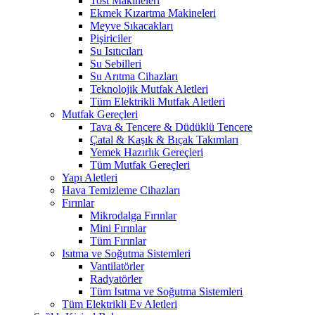
Tost Makineleri
Ekmek Kızartma Makineleri
Meyve Sıkacakları
Pişiriciler
Su Isıtıcıları
Su Sebilleri
Su Arıtma Cihazları
Teknolojik Mutfak Aletleri
Tüm Elektrikli Mutfak Aletleri
Mutfak Gereçleri
Tava & Tencere & Düdüklü Tencere
Çatal & Kaşık & Bıçak Takımları
Yemek Hazırlık Gereçleri
Tüm Mutfak Gereçleri
Yapı Aletleri
Hava Temizleme Cihazları
Fırınlar
Mikrodalga Fırınlar
Mini Fırınlar
Tüm Fırınlar
Isıtma ve Soğutma Sistemleri
Vantilatörler
Radyatörler
Tüm Isıtma ve Soğutma Sistemleri
Tüm Elektrikli Ev Aletleri