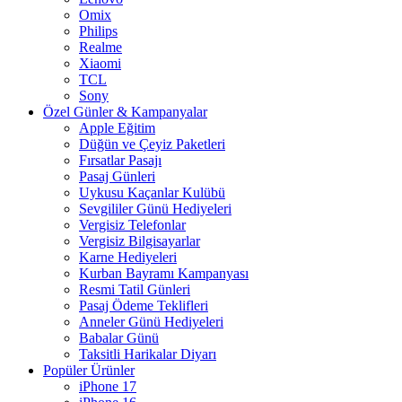
Omix
Philips
Realme
Xiaomi
TCL
Sony
Özel Günler & Kampanyalar
Apple Eğitim
Düğün ve Çeyiz Paketleri
Fırsatlar Pasajı
Pasaj Günleri
Uykusu Kaçanlar Kulübü
Sevgililer Günü Hediyeleri
Vergisiz Telefonlar
Vergisiz Bilgisayarlar
Karne Hediyeleri
Kurban Bayramı Kampanyası
Resmi Tatil Günleri
Pasaj Ödeme Teklifleri
Anneler Günü Hediyeleri
Babalar Günü
Taksitli Harikalar Diyarı
Popüler Ürünler
iPhone 17