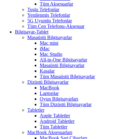
Tüm Aksesuarlar
Tuşlu Telefonlar
Yenilenmiş Telefonlar
5G Uyumlu Telefonlar
Tüm Cep Telefonu-Aksesuar
Bilgisayar-Tablet
Masaüstü Bilgisayarlar
Mac mini
iMac
Mac Studio
All-in-One Bilgisayarlar
Masaüstü Bilgisayarlar
Kasalar
Tüm Masaüstü Bilgisayarlar
Dizüstü Bilgisayarlar
MacBook
Laptoplar
Oyun Bilgisayarları
Tüm Dizüstü Bilgisayarlar
Tabletler
Apple Tabletler
Android Tabletler
Tüm Tabletler
MacBook Aksesuarları
MacBook Şarj Cihazları