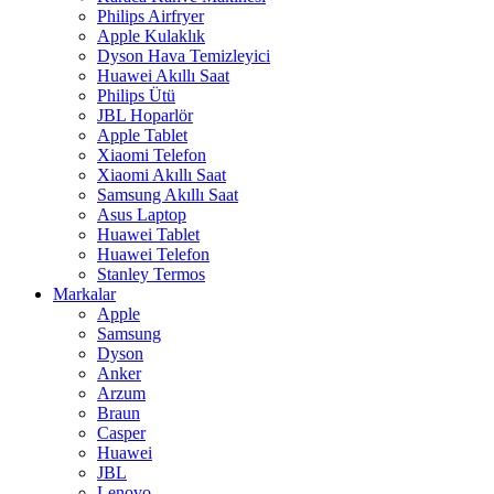
Philips Airfryer
Apple Kulaklık
Dyson Hava Temizleyici
Huawei Akıllı Saat
Philips Ütü
JBL Hoparlör
Apple Tablet
Xiaomi Telefon
Xiaomi Akıllı Saat
Samsung Akıllı Saat
Asus Laptop
Huawei Tablet
Huawei Telefon
Stanley Termos
Markalar
Apple
Samsung
Dyson
Anker
Arzum
Braun
Casper
Huawei
JBL
Lenovo