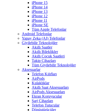
iPhone 15
iPhone 14
iPhone 13
iPhone 12
iPhone 11
iPhone SE
Tüm Apple Telefonlar
Android Telefonlar
Yapay Zeka (AI) Telefonlar
Giyilebilir Teknolojiler
Akıllı Saatler
Akıllı Bileklikler
Akıllı Çocuk Saatleri
Takip Cihazları
Tüm Giyilebilir Teknolojiler
Aksesuarlar
Telefon Kılıfları
AirPods
Kulaklıklar
Akıllı Saat Aksesuarları
AirPods Aksesuarları
Ekran Koruyucular
Şarj Cihazları
Telefon Tutucular
Dönüştürücüler