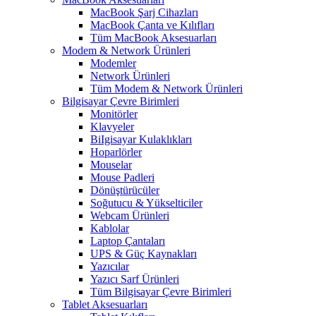
MacBook Şarj Cihazları
MacBook Çanta ve Kılıfları
Tüm MacBook Aksesuarları
Modem & Network Ürünleri
Modemler
Network Ürünleri
Tüm Modem & Network Ürünleri
Bilgisayar Çevre Birimleri
Monitörler
Klavyeler
BiIgisayar Kulaklıkları
Hoparlörler
Mouselar
Mouse Padleri
Dönüştürücüler
Soğutucu & Yükselticiler
Webcam Ürünleri
Kablolar
Laptop Çantaları
UPS & Güç Kaynakları
Yazıcılar
Yazıcı Sarf Ürünleri
Tüm Bilgisayar Çevre Birimleri
Tablet Aksesuarları