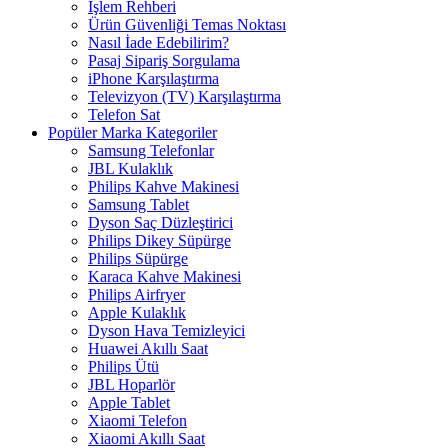
İşlem Rehberi
Ürün Güvenliği Temas Noktası
Nasıl İade Edebilirim?
Pasaj Sipariş Sorgulama
iPhone Karşılaştırma
Televizyon (TV) Karşılaştırma
Telefon Sat
Popüler Marka Kategoriler
Samsung Telefonlar
JBL Kulaklık
Philips Kahve Makinesi
Samsung Tablet
Dyson Saç Düzleştirici
Philips Dikey Süpürge
Philips Süpürge
Karaca Kahve Makinesi
Philips Airfryer
Apple Kulaklık
Dyson Hava Temizleyici
Huawei Akıllı Saat
Philips Ütü
JBL Hoparlör
Apple Tablet
Xiaomi Telefon
Xiaomi Akıllı Saat