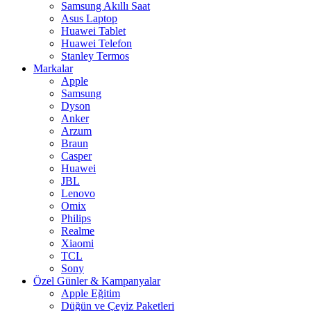
Samsung Akıllı Saat
Asus Laptop
Huawei Tablet
Huawei Telefon
Stanley Termos
Markalar
Apple
Samsung
Dyson
Anker
Arzum
Braun
Casper
Huawei
JBL
Lenovo
Omix
Philips
Realme
Xiaomi
TCL
Sony
Özel Günler & Kampanyalar
Apple Eğitim
Düğün ve Çeyiz Paketleri