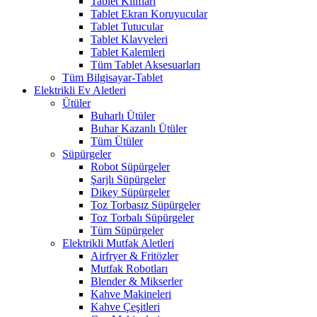
Tablet Kılıfları
Tablet Ekran Koruyucular
Tablet Tutucular
Tablet Klavyeleri
Tablet Kalemleri
Tüm Tablet Aksesuarları
Tüm Bilgisayar-Tablet
Elektrikli Ev Aletleri
Ütüler
Buharlı Ütüler
Buhar Kazanlı Ütüler
Tüm Ütüler
Süpürgeler
Robot Süpürgeler
Şarjlı Süpürgeler
Dikey Süpürgeler
Toz Torbasız Süpürgeler
Toz Torbalı Süpürgeler
Tüm Süpürgeler
Elektrikli Mutfak Aletleri
Airfryer & Fritözler
Mutfak Robotları
Blender & Mikserler
Kahve Makineleri
Kahve Çeşitleri