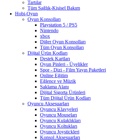
Tartılar
Tüm Sağlık-Kişisel Bakım
Hobi-Oyun
Oyun Konsolları
Playstation 5 / PS5
Nintendo
xbox
Diğer Oyun Konsolları
Tüm Oyun Konsolları
Dijital Ürün Kodları
Destek Kartları
Oyun Pinleri - Üyelikler
Spor - Dizi - Film Yayın Paketleri
Online Eğitim
Eğlence ve Müzik
Saklama Alanı
Dijital Sigorta Ürünleri
Tüm Dijital Ürün Kodları
Oyuncu Aksesuarları
Oyuncu Klavyeleri
Oyuncu Mouseları
Oyuncu Kulaklıkları
Oyuncu Koltukları
Oyuncu Joystickleri
Konsol Aksesuarları