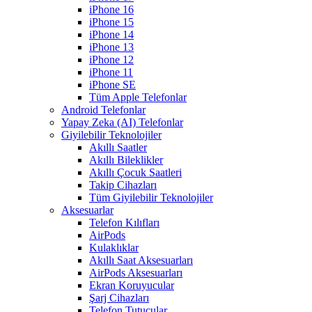
iPhone 16
iPhone 15
iPhone 14
iPhone 13
iPhone 12
iPhone 11
iPhone SE
Tüm Apple Telefonlar
Android Telefonlar
Yapay Zeka (AI) Telefonlar
Giyilebilir Teknolojiler
Akıllı Saatler
Akıllı Bileklikler
Akıllı Çocuk Saatleri
Takip Cihazları
Tüm Giyilebilir Teknolojiler
Aksesuarlar
Telefon Kılıfları
AirPods
Kulaklıklar
Akıllı Saat Aksesuarları
AirPods Aksesuarları
Ekran Koruyucular
Şarj Cihazları
Telefon Tutucular