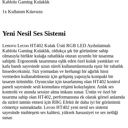
Kablolu Gaming Kulaklık
1x Kullanım Kılavuzu
Yeni Nesil Ses Sistemi
Lenovo Lecoo HT402 Kulak Üstü RGB LED Aydınlatmalı
Kablolu Gaming Kulaklık, oldukça şık bir görünüme sahip
olmasıyla birlikte kulağa rahatlıkla oturan uyumlu bir tasarıma
sahiptir. Ergonomik tasarımına eşlik eden özel kulak yastıkları ve
kafa bandı sayesinde uzun süreli kullanımlarınızda eşsiz bir rahatlık
hissedeceksiniz. Sizi yormadan ve herhangi bir ağırlık hissi
vermeden kullanabilmeniz için gelişmiş yapısıyla kompakt bir
tasarım ürünüdür. Oyuncular için tasarlanmış olan HT402 kontrol
paneli sayesinde sesli komutlara erişimi kolaylaştırır. Anlık ses
kontrolü ve anında sessize alma imkanı sunar. Üstün ve özel bir
tasarıma sahip olan HT402, performansına ek olarak görsel anlamda
da sizleri tatmin etmesi için RBG Efekti ile daha iyi bir görünümü
cömertçe sunmaktadır. Lecoo HT402 yeni nesil ses sistemi
sayesinde muhteşem ses kalitesi, yüksek hassasiyet ve ses netliği
sunar.