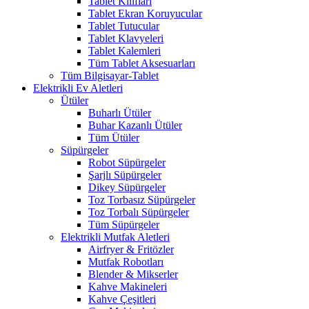
Tablet Kılıfları
Tablet Ekran Koruyucular
Tablet Tutucular
Tablet Klavyeleri
Tablet Kalemleri
Tüm Tablet Aksesuarları
Tüm Bilgisayar-Tablet
Elektrikli Ev Aletleri
Ütüler
Buharlı Ütüler
Buhar Kazanlı Ütüler
Tüm Ütüler
Süpürgeler
Robot Süpürgeler
Şarjlı Süpürgeler
Dikey Süpürgeler
Toz Torbasız Süpürgeler
Toz Torbalı Süpürgeler
Tüm Süpürgeler
Elektrikli Mutfak Aletleri
Airfryer & Fritözler
Mutfak Robotları
Blender & Mikserler
Kahve Makineleri
Kahve Çeşitleri