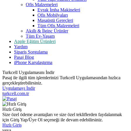
Ofis Malzemeleri
Evrak İmha Makineleri
Ofis Mobilyaları
Masaüstü Gereçleri
Tüm Ofis Malzemeleri
Akıllı & İlginç Ürünler
Tüm Ev-Yaşam
Apple Eğitim Ürünleri
Yardım
Sipariş Sorgulama
Pasaj Blog
iPhone Karşılaştırma
Turkcell Uygulamasını İndir
Pasaj ile ilgili tüm işlemlerinizi Turkcell Uygulamasından hızlıca
gerçekleştirebilirsiniz.
Uygulamayı İndir
turkcell.com.tr
Hızlı Giriş
Size özel ödeme avantajları ve size özel tekliflerden faydalanmak
için Giriş Yap/Üye Ol seçeneği ile devam edebilirsiniz.
Hızlı Giriş
veya