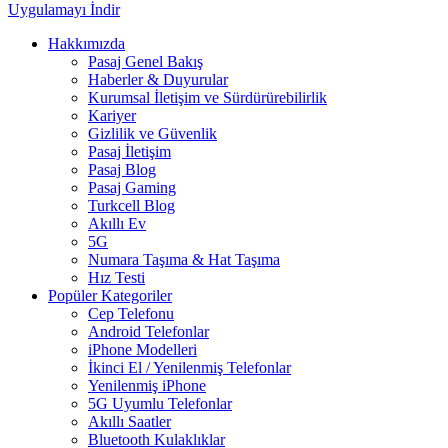
Uygulamayı İndir
Hakkımızda
Pasaj Genel Bakış
Haberler & Duyurular
Kurumsal İletişim ve Sürdürürebilirlik
Kariyer
Gizlilik ve Güvenlik
Pasaj İletişim
Pasaj Blog
Pasaj Gaming
Turkcell Blog
Akıllı Ev
5G
Numara Taşıma & Hat Taşıma
Hız Testi
Popüler Kategoriler
Cep Telefonu
Android Telefonlar
iPhone Modelleri
İkinci El / Yenilenmiş Telefonlar
Yenilenmiş iPhone
5G Uyumlu Telefonlar
Akıllı Saatler
Bluetooth Kulaklıklar