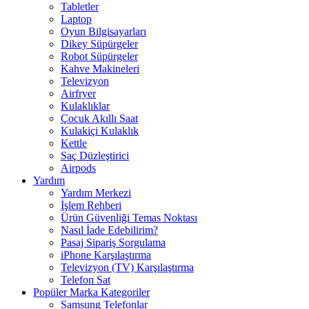
Tabletler
Laptop
Oyun Bilgisayarları
Dikey Süpürgeler
Robot Süpürgeler
Kahve Makineleri
Televizyon
Airfryer
Kulaklıklar
Çocuk Akıllı Saat
Kulakiçi Kulaklık
Kettle
Saç Düzleştirici
Airpods
Yardım
Yardım Merkezi
İşlem Rehberi
Ürün Güvenliği Temas Noktası
Nasıl İade Edebilirim?
Pasaj Sipariş Sorgulama
iPhone Karşılaştırma
Televizyon (TV) Karşılaştırma
Telefon Sat
Popüler Marka Kategoriler
Samsung Telefonlar