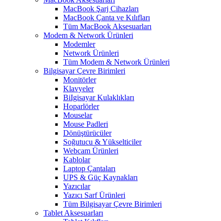
MacBook Şarj Cihazları
MacBook Çanta ve Kılıfları
Tüm MacBook Aksesuarları
Modem & Network Ürünleri
Modemler
Network Ürünleri
Tüm Modem & Network Ürünleri
Bilgisayar Çevre Birimleri
Monitörler
Klavyeler
BiIgisayar Kulaklıkları
Hoparlörler
Mouselar
Mouse Padleri
Dönüştürücüler
Soğutucu & Yükselticiler
Webcam Ürünleri
Kablolar
Laptop Çantaları
UPS & Güç Kaynakları
Yazıcılar
Yazıcı Sarf Ürünleri
Tüm Bilgisayar Çevre Birimleri
Tablet Aksesuarları