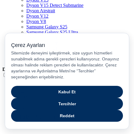
Dyson V15 Detect Submarine
Dyson Airstrait
Dyson V12
Dyson V8
Samsung Galaxy S25
Samsung Galaxy S25 Ultra
PS5 / Playstation 5
PS4 / Playstation 4
Nintendo Switch
Xbox Series S
Xbox Series X
Dil
Türkçe
English
عربى
русский