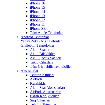
iPhone 16
iPhone 15
iPhone 14
iPhone 13
iPhone 12
iPhone 11
iPhone SE
Tüm Apple Telefonlar
Android Telefonlar
Yapay Zeka (AI) Telefonlar
Giyilebilir Teknolojiler
Akıllı Saatler
Akıllı Bileklikler
Akıllı Çocuk Saatleri
Takip Cihazları
Tüm Giyilebilir Teknolojiler
Aksesuarlar
Telefon Kılıfları
AirPods
Kulaklıklar
Akıllı Saat Aksesuarları
AirPods Aksesuarları
Ekran Koruyucular
Şarj Cihazları
Telefon Tutucular