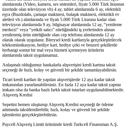
alımlarında (Video, kamera, ses sistemleri, fiyatı 5.000 Türk lirasının
üzerinde olan televizyon vb) 4 ay, tablet alımlarında 6 ay, elektrikli
eşya (Buzdolabı, çamaşır makinesi, bulaşık makinesi, elektrikli ev
aletleri vb.) alımlarında ve fiyatı 5.000 Türk Lirasına kadar olan
televizyon alımlarında 9 ay, bilgisayar alımlarında 12 ay, “yenileme
merkezi” veya “yetkili satıcı” niteliğindeki iş yerlerinden alınan
yenilenmiş ürün niteliğinde olan cep telefonu alımlarında 12 ay
olarak olarak uygulanır. Bireysel kredi kartlarıyla gerçekleştirilecek
telekomünikasyon, hediye kart, hediye çeki ve benzeri şekillerde
herhangi somut bir mal veya hizmeti içermeyen ürünlerin
alımlarında taksit uygulanamaz.
Anlaşmalı olduğumuz bankalarla alışverişini kredi kartına taksit
seçeneği ile hızlı, kolay ve güvenli bir şekilde tamamlayabilirsin.
Ticari kredi kartları ile yapılan alışverişlerde 12 aya kadar taksit
imkanından yararlanabilirsiniz. En fazla 12 aya kadar taksit yapma
imkanı olsa da banka bazlı farklı taksit tutarları uygulanabilmektedir.
Alışveriş Kredisi
Sepetini hemen oluşturup Alışveriş Kredisi seçeneği ile ödeme
adımında taksitlendirebilir, hızlı, kolay ve güvenli bir şekilde
işlemlerini gerçekleştirebilirsin.
Paycell Alışveriş Limiti ürününde kredi Turkcell Finansman A.Ş.