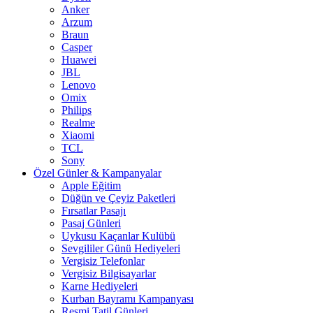
Anker
Arzum
Braun
Casper
Huawei
JBL
Lenovo
Omix
Philips
Realme
Xiaomi
TCL
Sony
Özel Günler & Kampanyalar
Apple Eğitim
Düğün ve Çeyiz Paketleri
Fırsatlar Pasajı
Pasaj Günleri
Uykusu Kaçanlar Kulübü
Sevgililer Günü Hediyeleri
Vergisiz Telefonlar
Vergisiz Bilgisayarlar
Karne Hediyeleri
Kurban Bayramı Kampanyası
Resmi Tatil Günleri