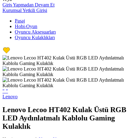
Giriş Yapmadan Devam Et
Kurumsal Yetkili Girişi
Pasaj
Hobi-Oyun
Oyuncu Aksesuarları
Oyuncu Kulaklıkları
"
"
Lenovo
Lenovo Lecoo HT402 Kulak Üstü RGB
LED Aydınlatmalı Kablolu Gaming
Kulaklık