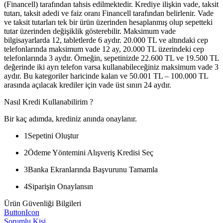
(Financell) tarafından tahsis edilmektedir. Krediye ilişkin vade, taksit
tutarı, taksit adedi ve faiz oranı Financell tarafından belirlenir. Vade
ve taksit tutarları tek bir ürün üzerinden hesaplanmış olup sepetteki
tutar üzerinden değişiklik gösterebilir. Maksimum vade
bilgisayarlarda 12, tabletlerde 6 aydır. 20.000 TL ve altındaki cep
telefonlarında maksimum vade 12 ay, 20.000 TL üzerindeki cep
telefonlarında 3 aydır. Örneğin, sepetinizde 22.600 TL ve 19.500 TL
değerinde iki ayrı telefon varsa kullanabileceğiniz maksimum vade 3
aydır. Bu kategoriler haricinde kalan ve 50.001 TL – 100.000 TL
arasında açılacak krediler için vade üst sınırı 24 aydır.
Nasıl Kredi Kullanabilirim ?
Bir kaç adımda, krediniz anında onaylanır.
1
Sepetini Oluştur
2
Ödeme Yöntemini Alışveriş Kredisi Seç
3
Banka Ekranlarında Başvurunu Tamamla
4
Siparişin Onaylansın
Ürün Güvenliği Bilgileri
ButtonIcon
Sorumlu Kişi