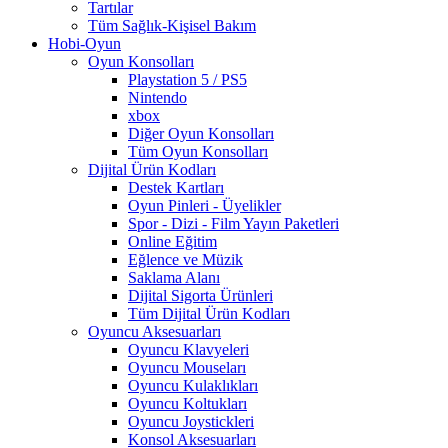
Tartılar
Tüm Sağlık-Kişisel Bakım
Hobi-Oyun
Oyun Konsolları
Playstation 5 / PS5
Nintendo
xbox
Diğer Oyun Konsolları
Tüm Oyun Konsolları
Dijital Ürün Kodları
Destek Kartları
Oyun Pinleri - Üyelikler
Spor - Dizi - Film Yayın Paketleri
Online Eğitim
Eğlence ve Müzik
Saklama Alanı
Dijital Sigorta Ürünleri
Tüm Dijital Ürün Kodları
Oyuncu Aksesuarları
Oyuncu Klavyeleri
Oyuncu Mouseları
Oyuncu Kulaklıkları
Oyuncu Koltukları
Oyuncu Joystickleri
Konsol Aksesuarları