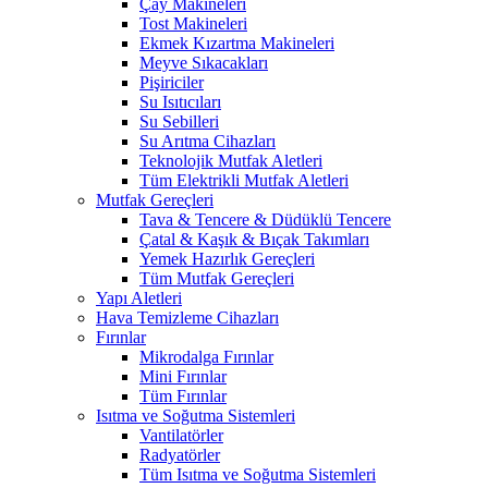
Çay Makineleri
Tost Makineleri
Ekmek Kızartma Makineleri
Meyve Sıkacakları
Pişiriciler
Su Isıtıcıları
Su Sebilleri
Su Arıtma Cihazları
Teknolojik Mutfak Aletleri
Tüm Elektrikli Mutfak Aletleri
Mutfak Gereçleri
Tava & Tencere & Düdüklü Tencere
Çatal & Kaşık & Bıçak Takımları
Yemek Hazırlık Gereçleri
Tüm Mutfak Gereçleri
Yapı Aletleri
Hava Temizleme Cihazları
Fırınlar
Mikrodalga Fırınlar
Mini Fırınlar
Tüm Fırınlar
Isıtma ve Soğutma Sistemleri
Vantilatörler
Radyatörler
Tüm Isıtma ve Soğutma Sistemleri