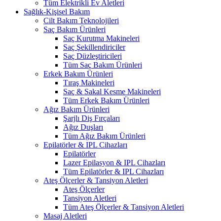
Tüm Elektrikli Ev Aletleri
Sağlık-Kişisel Bakım
Cilt Bakım Teknolojileri
Saç Bakım Ürünleri
Saç Kurutma Makineleri
Saç Şekillendiriciler
Saç Düzleştiricileri
Tüm Saç Bakım Ürünleri
Erkek Bakım Ürünleri
Tıraş Makineleri
Saç & Sakal Kesme Makineleri
Tüm Erkek Bakım Ürünleri
Ağız Bakım Ürünleri
Şarjlı Diş Fırçaları
Ağız Duşları
Tüm Ağız Bakım Ürünleri
Epilatörler & IPL Cihazları
Epilatörler
Lazer Epilasyon & IPL Cihazları
Tüm Epilatörler & IPL Cihazları
Ateş Ölçerler & Tansiyon Aletleri
Ateş Ölçerler
Tansiyon Aletleri
Tüm Ateş Ölçerler & Tansiyon Aletleri
Masaj Aletleri