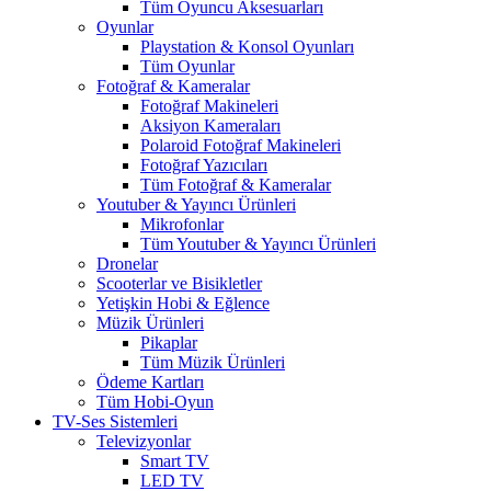
Tüm Oyuncu Aksesuarları
Oyunlar
Playstation & Konsol Oyunları
Tüm Oyunlar
Fotoğraf & Kameralar
Fotoğraf Makineleri
Aksiyon Kameraları
Polaroid Fotoğraf Makineleri
Fotoğraf Yazıcıları
Tüm Fotoğraf & Kameralar
Youtuber & Yayıncı Ürünleri
Mikrofonlar
Tüm Youtuber & Yayıncı Ürünleri
Dronelar
Scooterlar ve Bisikletler
Yetişkin Hobi & Eğlence
Müzik Ürünleri
Pikaplar
Tüm Müzik Ürünleri
Ödeme Kartları
Tüm Hobi-Oyun
TV-Ses Sistemleri
Televizyonlar
Smart TV
LED TV