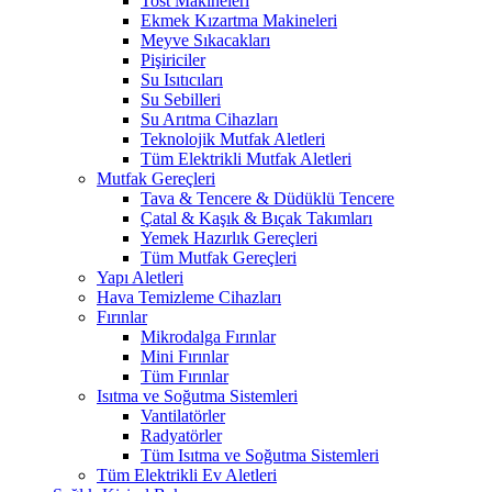
Tost Makineleri
Ekmek Kızartma Makineleri
Meyve Sıkacakları
Pişiriciler
Su Isıtıcıları
Su Sebilleri
Su Arıtma Cihazları
Teknolojik Mutfak Aletleri
Tüm Elektrikli Mutfak Aletleri
Mutfak Gereçleri
Tava & Tencere & Düdüklü Tencere
Çatal & Kaşık & Bıçak Takımları
Yemek Hazırlık Gereçleri
Tüm Mutfak Gereçleri
Yapı Aletleri
Hava Temizleme Cihazları
Fırınlar
Mikrodalga Fırınlar
Mini Fırınlar
Tüm Fırınlar
Isıtma ve Soğutma Sistemleri
Vantilatörler
Radyatörler
Tüm Isıtma ve Soğutma Sistemleri
Tüm Elektrikli Ev Aletleri