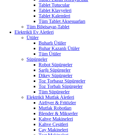
Tablet Tutucular
Tablet Klavyeleri
Tablet Kalemleri
Tüm Tablet Aksesuarları
Tüm Bilgisayar-Tablet
Elektrikli Ev Aletleri
Ütüler
Buharlı Ütüler
Buhar Kazanlı Ütüler
Tüm Ütüler
Süpürgeler
Robot Süpürgeler
Şarjlı Süpürgeler
Dikey Süpürgeler
Toz Torbasız Süpürgeler
Toz Torbalı Süpürgeler
Tüm Süpürgeler
Elektrikli Mutfak Aletleri
Airfryer & Fritözler
Mutfak Robotları
Blender & Mikserler
Kahve Makineleri
Kahve Çeşitleri
Çay Makineleri