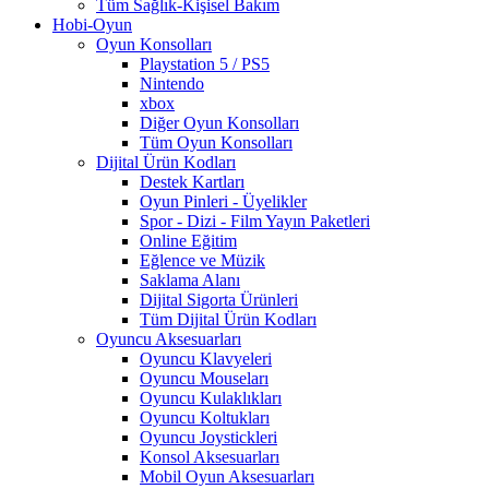
Tüm Sağlık-Kişisel Bakım
Hobi-Oyun
Oyun Konsolları
Playstation 5 / PS5
Nintendo
xbox
Diğer Oyun Konsolları
Tüm Oyun Konsolları
Dijital Ürün Kodları
Destek Kartları
Oyun Pinleri - Üyelikler
Spor - Dizi - Film Yayın Paketleri
Online Eğitim
Eğlence ve Müzik
Saklama Alanı
Dijital Sigorta Ürünleri
Tüm Dijital Ürün Kodları
Oyuncu Aksesuarları
Oyuncu Klavyeleri
Oyuncu Mouseları
Oyuncu Kulaklıkları
Oyuncu Koltukları
Oyuncu Joystickleri
Konsol Aksesuarları
Mobil Oyun Aksesuarları