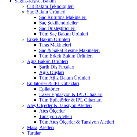
Sağlık-Kişisel Bakım
Cilt Bakım Teknolojileri
Saç Bakım Ürünleri
Saç Kurutma Makineleri
Saç Şekillendiriciler
Saç Düzleştiricileri
Tüm Saç Bakım Ürünleri
Erkek Bakım Ürünleri
Tıraş Makineleri
Saç & Sakal Kesme Makineleri
Tüm Erkek Bakım Ürünleri
Ağız Bakım Ürünleri
Şarjlı Diş Fırçaları
Ağız Duşları
Tüm Ağız Bakım Ürünleri
Epilatörler & IPL Cihazları
Epilatörler
Lazer Epilasyon & IPL Cihazları
Tüm Epilatörler & IPL Cihazları
Ateş Ölçerler & Tansiyon Aletleri
Ateş Ölçerler
Tansiyon Aletleri
Tüm Ateş Ölçerler & Tansiyon Aletleri
Masaj Aletleri
Tartılar