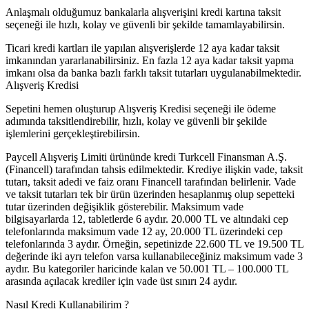
Anlaşmalı olduğumuz bankalarla alışverişini kredi kartına taksit
seçeneği ile hızlı, kolay ve güvenli bir şekilde tamamlayabilirsin.
Ticari kredi kartları ile yapılan alışverişlerde 12 aya kadar taksit
imkanından yararlanabilirsiniz. En fazla 12 aya kadar taksit yapma
imkanı olsa da banka bazlı farklı taksit tutarları uygulanabilmektedir.
Alışveriş Kredisi
Sepetini hemen oluşturup Alışveriş Kredisi seçeneği ile ödeme
adımında taksitlendirebilir, hızlı, kolay ve güvenli bir şekilde
işlemlerini gerçekleştirebilirsin.
Paycell Alışveriş Limiti ürününde kredi Turkcell Finansman A.Ş.
(Financell) tarafından tahsis edilmektedir. Krediye ilişkin vade, taksit
tutarı, taksit adedi ve faiz oranı Financell tarafından belirlenir. Vade
ve taksit tutarları tek bir ürün üzerinden hesaplanmış olup sepetteki
tutar üzerinden değişiklik gösterebilir. Maksimum vade
bilgisayarlarda 12, tabletlerde 6 aydır. 20.000 TL ve altındaki cep
telefonlarında maksimum vade 12 ay, 20.000 TL üzerindeki cep
telefonlarında 3 aydır. Örneğin, sepetinizde 22.600 TL ve 19.500 TL
değerinde iki ayrı telefon varsa kullanabileceğiniz maksimum vade 3
aydır. Bu kategoriler haricinde kalan ve 50.001 TL – 100.000 TL
arasında açılacak krediler için vade üst sınırı 24 aydır.
Nasıl Kredi Kullanabilirim ?