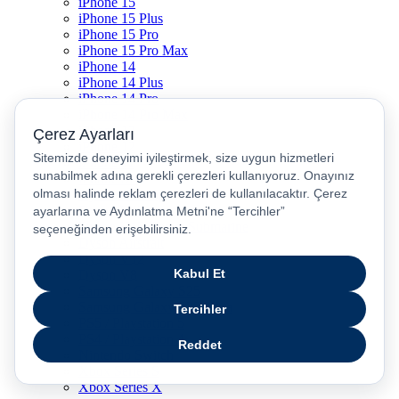
iPhone 15
iPhone 15 Plus
iPhone 15 Pro
iPhone 15 Pro Max
iPhone 14
iPhone 14 Plus
iPhone 14 Pro
iPhone 14 Pro Max
iPhone 13
iPhone 12
iPhone 11
iPhone SE
Dyson Airwrap
Dyson V15
Dyson V15 Detect Submarine
Dyson Airstrait
Dyson V12
Dyson V8
Samsung Galaxy S25
Samsung Galaxy S25 Ultra
PS5 / Playstation 5
PS4 / Playstation 4
Nintendo Switch
Xbox Series S
Xbox Series X