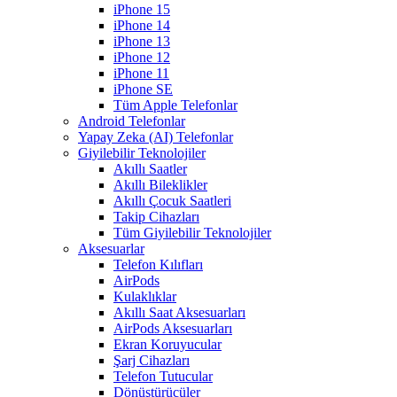
iPhone 15
iPhone 14
iPhone 13
iPhone 12
iPhone 11
iPhone SE
Tüm Apple Telefonlar
Android Telefonlar
Yapay Zeka (AI) Telefonlar
Giyilebilir Teknolojiler
Akıllı Saatler
Akıllı Bileklikler
Akıllı Çocuk Saatleri
Takip Cihazları
Tüm Giyilebilir Teknolojiler
Aksesuarlar
Telefon Kılıfları
AirPods
Kulaklıklar
Akıllı Saat Aksesuarları
AirPods Aksesuarları
Ekran Koruyucular
Şarj Cihazları
Telefon Tutucular
Dönüştürücüler