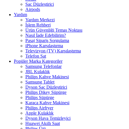
Saç Düzleştirici
Airpods
Yardım
Yardım Merkezi
İşlem Rehberi
Ürün Güvenliği Temas Noktası
Nasıl İade Edebilirim?
Pasaj Sipariş Sorgulama
iPhone Karşılaştırma
Televizyon (TV) Karşılaştırma
Telefon Sat
Popüler Marka Kategoriler
Samsung Telefonlar
JBL Kulaklık
Philips Kahve Makinesi
Samsung Tablet
Dyson Saç Düzleştirici
Philips Dikey Süpürge
Philips Süpürge
Karaca Kahve Makinesi
Philips Airfryer
Apple Kulaklık
Dyson Hava Temizleyici
Huawei Akıllı Saat
Philips Ütü