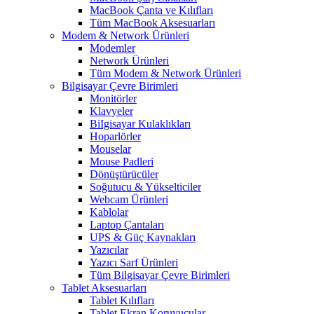
MacBook Çanta ve Kılıfları
Tüm MacBook Aksesuarları
Modem & Network Ürünleri
Modemler
Network Ürünleri
Tüm Modem & Network Ürünleri
Bilgisayar Çevre Birimleri
Monitörler
Klavyeler
BiIgisayar Kulaklıkları
Hoparlörler
Mouselar
Mouse Padleri
Dönüştürücüler
Soğutucu & Yükselticiler
Webcam Ürünleri
Kablolar
Laptop Çantaları
UPS & Güç Kaynakları
Yazıcılar
Yazıcı Sarf Ürünleri
Tüm Bilgisayar Çevre Birimleri
Tablet Aksesuarları
Tablet Kılıfları
Tablet Ekran Koruyucular