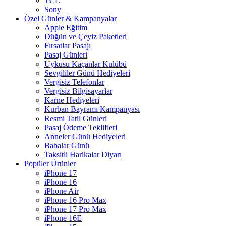
TCL
Sony
Özel Günler & Kampanyalar
Apple Eğitim
Düğün ve Çeyiz Paketleri
Fırsatlar Pasajı
Pasaj Günleri
Uykusu Kaçanlar Kulübü
Sevgililer Günü Hediyeleri
Vergisiz Telefonlar
Vergisiz Bilgisayarlar
Karne Hediyeleri
Kurban Bayramı Kampanyası
Resmi Tatil Günleri
Pasaj Ödeme Teklifleri
Anneler Günü Hediyeleri
Babalar Günü
Taksitli Harikalar Diyarı
Popüler Ürünler
iPhone 17
iPhone 16
iPhone Air
iPhone 16 Pro Max
iPhone 17 Pro Max
iPhone 16E