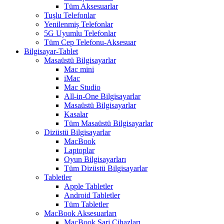
Tüm Aksesuarlar
Tuşlu Telefonlar
Yenilenmiş Telefonlar
5G Uyumlu Telefonlar
Tüm Cep Telefonu-Aksesuar
Bilgisayar-Tablet
Masaüstü Bilgisayarlar
Mac mini
iMac
Mac Studio
All-in-One Bilgisayarlar
Masaüstü Bilgisayarlar
Kasalar
Tüm Masaüstü Bilgisayarlar
Dizüstü Bilgisayarlar
MacBook
Laptoplar
Oyun Bilgisayarları
Tüm Dizüstü Bilgisayarlar
Tabletler
Apple Tabletler
Android Tabletler
Tüm Tabletler
MacBook Aksesuarları
MacBook Şarj Cihazları