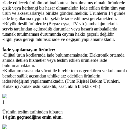
•İade edilecek ürünün orijinal kutusu bozulmamış olmalı, ürünlerde
çizik veya herhangi bir hasar olmamalıdır. İade edilen ürün tüm yan
ürün ve aksesuarlarıyla birlikte gönderilmelidir. Ürünlerin 14 günde
iade koşullarına uygun bir şekilde iade edilmesi gerekmektedir.
•Büyük desili ürünlerde (Beyaz eşya, TV vb.) ambalajın teknik
servis tarafından açılmadığı durumlar veya hasarlı ambalajlarda
tutanak tutulmaması durumunda cayma hakkı geçerli değildir.
•İlgili yasa gereği faturasız iade ve değişim yapılamamaktadır.
İade yapılamayan ürünler:
•Dijital ürün kodlarında iade bulunmamaktadır. Elektronik ortamda
anında iletilen hizmetler veya teslim edilen ürünlerde iade
bulunmamaktadır.
•Kullanım esnasında vücut ile birebir temas gerektiren ve kullanımla
beraber sağlık açısından tehlike arz edebilen ürünlerin
iadesi/değişimi yapılamamaktadır. (Tüm Kişisel Bakım Ürünleri,
Kulak içi /kulak üstü kulaklık, saat, akıllı bileklik vb.)
1
Ürünün teslim tarihinden itibaren
14 gün geçmediğine emin olun.