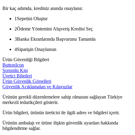
Bir kaç adımda, krediniz anında onaylanır.
1
Sepetini Oluştur
2
Ödeme Yöntemini Alışveriş Kredisi Seç
3
Banka Ekranlarında Başvurunu Tamamla
4
Siparişin Onaylansın
Ürün Güvenliği Bilgileri
ButtonIcon
Sorumlu Kişi
Üretici Bilgileri
Ürün Güvenlik Görselleri
Güvenlik Açıklamaları ve Kılavuzlar
Ürünün gerekli düzenlemelere sahip olmasını sağlayan Türkiye
merkezli tedarikçileri gösterir.
Ürün bilgileri, ürünün üreticisi ile ilgili adres ve bilgileri içerir.
Ürünün ambalajı ve ürüne ilişkin güvenlik uyarıları hakkında
bilgilendirme sağlar.