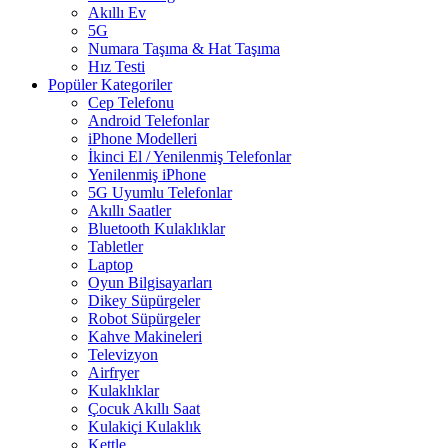
Akıllı Ev
5G
Numara Taşıma & Hat Taşıma
Hız Testi
Popüler Kategoriler
Cep Telefonu
Android Telefonlar
iPhone Modelleri
İkinci El / Yenilenmiş Telefonlar
Yenilenmiş iPhone
5G Uyumlu Telefonlar
Akıllı Saatler
Bluetooth Kulaklıklar
Tabletler
Laptop
Oyun Bilgisayarları
Dikey Süpürgeler
Robot Süpürgeler
Kahve Makineleri
Televizyon
Airfryer
Kulaklıklar
Çocuk Akıllı Saat
Kulakiçi Kulaklık
Kettle