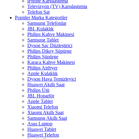
iPhone Karşılaştırma
Televizyon (TV) Karşılaştırma
Telefon Sat
Popüler Marka Kategoriler
Samsung Telefonlar
JBL Kulaklık
Philips Kahve Makinesi
Samsung Tablet
Dyson Saç Düzleştirici
Philips Dikey Süpürge
Philips Süpürge
Karaca Kahve Makinesi
Philips Airfryer
Apple Kulaklık
Dyson Hava Temizleyici
Huawei Akıllı Saat
Philips Ütü
JBL Hoparlör
Apple Tablet
Xiaomi Telefon
Xiaomi Akıllı Saat
Samsung Akıllı Saat
Asus Laptop
Huawei Tablet
Huawei Telefon