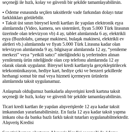
seçeneği ile hızlı, kolay ve güvenli bir şekilde tamamlayabilirsin.
• Ödeme esnasında seçilen taksitlerde vade farkından dolayı tutar
farklılıkları görülebilir.
• Taksit üst sınırı bireysel kredi kartları ile yapılan elektronik eşya
alımlarında (Video, kamera, ses sistemleri, fiyatı 5.000 Türk lirasının
üzerinde olan televizyon vb) 4 ay, tablet alımlarında 6 ay, elektrikli
eşya (Buzdolabı, çamaşır makinesi, bulaşık makinesi, elektrikli ev
aletleri vb.) alımlarında ve fiyatı 5.000 Türk Lirasına kadar olan
televizyon alımlarında 9 ay, bilgisayar alımlarında 12 ay, “yenileme
merkezi” veya “yetkili satıcı” niteliğindeki iş yerlerinden alınan
yenilenmiş ürün niteliğinde olan cep telefonu alımlarında 12 ay
olarak olarak uygulanır. Bireysel kredi kartlarıyla gerçekleştirilecek
telekomünikasyon, hediye kart, hediye çeki ve benzeri şekillerde
herhangi somut bir mal veya hizmeti içermeyen ürünlerin
alımlarında taksit uygulanamaz.
Anlaşmalı olduğumuz bankalarla alışverişini kredi kartına taksit
seçeneği ile hızlı, kolay ve güvenli bir şekilde tamamlayabilirsin.
Ticari kredi kartları ile yapılan alışverişlerde 12 aya kadar taksit
imkanından yararlanabilirsiniz. En fazla 12 aya kadar taksit yapma
imkanı olsa da banka bazlı farklı taksit tutarları uygulanabilmektedir.
Alışveriş Kredisi