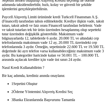
Sepetini hemen oluşturup Alışveriş Kredisi seçeneği ile ödeme
adımında taksitlendirebilir, hızlı, kolay ve güvenli bir şekilde
işlemlerini gerçekleştirebilirsin.
Paycell Alışveriş Limiti ürününde kredi Turkcell Finansman A.Ş.
(Financell) tarafından tahsis edilmektedir. Krediye ilişkin vade, taksit
tutarı, taksit adedi ve faiz oranı Financell tarafından belirlenir. Vade
ve taksit tutarları tek bir ürün üzerinden hesaplanmış olup sepetteki
tutar üzerinden değişiklik gösterebilir. Maksimum vade
bilgisayarlarda 12, tabletlerde 6 aydır. 20.000 TL ve altındaki cep
telefonlarında maksimum vade 12 ay, 20.000 TL üzerindeki cep
telefonlarında 3 aydır. Örneğin, sepetinizde 22.600 TL ve 19.500 TL
değerinde iki ayrı telefon varsa kullanabileceğiniz maksimum vade 3
aydır. Bu kategoriler haricinde kalan ve 50.001 TL – 100.000 TL
arasında açılacak krediler için vade üst sınırı 24 aydır.
Nasıl Kredi Kullanabilirim ?
Bir kaç adımda, krediniz anında onaylanır.
1
Sepetini Oluştur
2
Ödeme Yöntemini Alışveriş Kredisi Seç
3
Banka Ekranlarında Başvurunu Tamamla