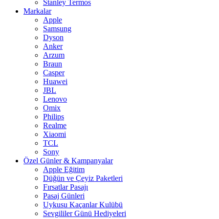
Stanley Termos
Markalar
Apple
Samsung
Dyson
Anker
Arzum
Braun
Casper
Huawei
JBL
Lenovo
Omix
Philips
Realme
Xiaomi
TCL
Sony
Özel Günler & Kampanyalar
Apple Eğitim
Düğün ve Çeyiz Paketleri
Fırsatlar Pasajı
Pasaj Günleri
Uykusu Kaçanlar Kulübü
Sevgililer Günü Hediyeleri