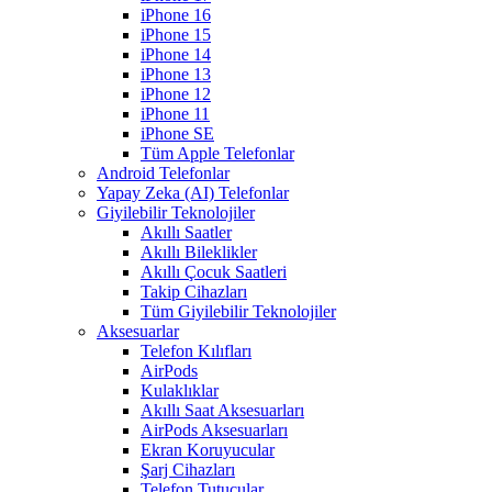
iPhone 16
iPhone 15
iPhone 14
iPhone 13
iPhone 12
iPhone 11
iPhone SE
Tüm Apple Telefonlar
Android Telefonlar
Yapay Zeka (AI) Telefonlar
Giyilebilir Teknolojiler
Akıllı Saatler
Akıllı Bileklikler
Akıllı Çocuk Saatleri
Takip Cihazları
Tüm Giyilebilir Teknolojiler
Aksesuarlar
Telefon Kılıfları
AirPods
Kulaklıklar
Akıllı Saat Aksesuarları
AirPods Aksesuarları
Ekran Koruyucular
Şarj Cihazları
Telefon Tutucular