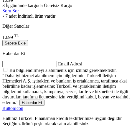
1.699
3 İş gününde kargoda
Ücretsiz Kargo
Soru Sor
• 7 adet İndirimli ürün vardır
Diğer Satıcılar
TL
1.699
Sepete Ekle
Haberdar Et
Email Adresi
Bu bilgilendirmeyi alabilmeniz için izniniz gerekmektedir.
“Daha iyi hizmet alabilmem için bilgilerimin Turkcell İletişim
Hizmetleri A.Ş, iştirakleri ve bunların iş ortaklarınca, tarafımca aksi
belirtiline kadar işlenmesine; Turkcell ve iştiraklerinin iletişim
bilgilerimi kullanarak, kampanya, servis, tarife ve hizmetleri ile ilgili
duyuruları tarafıma iletmesine izin verdiğimi kabul, beyan ve taahhüt
ederim.”
Haberdar Et
ButtonIcon
Hattınız Turkcell Finansman kredili tekliflerimize uygun değildir.
Seçtiğiniz ürünü peşin olarak satın alabilirsiniz.