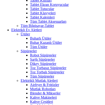
Tablet Kılıfları
Tablet Ekran Koruyucular
Tablet Tutucular
Tablet Klavyeleri
Tablet Kalemleri
Tüm Tablet Aksesuarları
Tüm Bilgisayar-Tablet
Elektrikli Ev Aletleri
Ütüler
Buharlı Ütüler
Buhar Kazanlı Ütüler
Tüm Ütüler
Süpürgeler
Robot Süpürgeler
Şarjlı Süpürgeler
Dikey Süpürgeler
Toz Torbasız Süpürgeler
Toz Torbalı Süpürgeler
Tüm Süpürgeler
Elektrikli Mutfak Aletleri
Airfryer & Fritözler
Mutfak Robotları
Blender & Mikserler
Kahve Makineleri
Kahve Çeşitleri