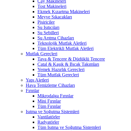
Çay Makineleri
Tost Makineleri
Ekmek Kızartma Makineleri
Meyve Sıkacakları
Pişiriciler
Su Isıtıcıları
Su Sebilleri
Su Arıtma Cihazları
Teknolojik Mutfak Aletleri
Tüm Elektrikli Mutfak Aletleri
Mutfak Gereçleri
Tava & Tencere & Düdüklü Tencere
Çatal & Kaşık & Bıçak Takımları
Yemek Hazırlık Gereçleri
Tüm Mutfak Gereçleri
Yapı Aletleri
Hava Temizleme Cihazları
Fırınlar
Mikrodalga Fırınlar
Mini Fırınlar
Tüm Fırınlar
Isıtma ve Soğutma Sistemleri
Vantilatörler
Radyatörler
Tüm Isıtma ve Soğutma Sistemleri