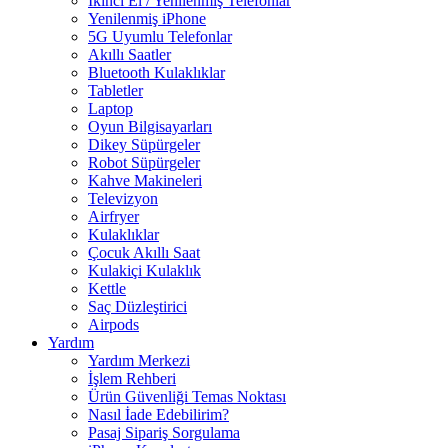
İkinci El / Yenilenmiş Telefonlar
Yenilenmiş iPhone
5G Uyumlu Telefonlar
Akıllı Saatler
Bluetooth Kulaklıklar
Tabletler
Laptop
Oyun Bilgisayarları
Dikey Süpürgeler
Robot Süpürgeler
Kahve Makineleri
Televizyon
Airfryer
Kulaklıklar
Çocuk Akıllı Saat
Kulakiçi Kulaklık
Kettle
Saç Düzleştirici
Airpods
Yardım
Yardım Merkezi
İşlem Rehberi
Ürün Güvenliği Temas Noktası
Nasıl İade Edebilirim?
Pasaj Sipariş Sorgulama