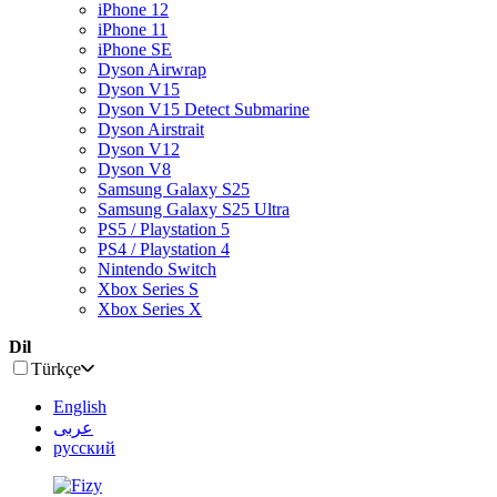
iPhone 12
iPhone 11
iPhone SE
Dyson Airwrap
Dyson V15
Dyson V15 Detect Submarine
Dyson Airstrait
Dyson V12
Dyson V8
Samsung Galaxy S25
Samsung Galaxy S25 Ultra
PS5 / Playstation 5
PS4 / Playstation 4
Nintendo Switch
Xbox Series S
Xbox Series X
Dil
Türkçe
English
عربى
русский