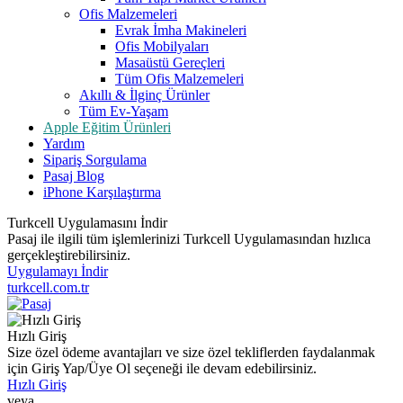
Ofis Malzemeleri
Evrak İmha Makineleri
Ofis Mobilyaları
Masaüstü Gereçleri
Tüm Ofis Malzemeleri
Akıllı & İlginç Ürünler
Tüm Ev-Yaşam
Apple Eğitim Ürünleri
Yardım
Sipariş Sorgulama
Pasaj Blog
iPhone Karşılaştırma
Turkcell Uygulamasını İndir
Pasaj ile ilgili tüm işlemlerinizi Turkcell Uygulamasından hızlıca
gerçekleştirebilirsiniz.
Uygulamayı İndir
turkcell.com.tr
Hızlı Giriş
Size özel ödeme avantajları ve size özel tekliflerden faydalanmak
için Giriş Yap/Üye Ol seçeneği ile devam edebilirsiniz.
Hızlı Giriş
veya