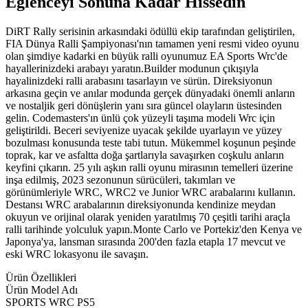
Eğlenceyi Sonuna Kadar Hissedin
DiRT Rally serisinin arkasındaki ödüllü ekip tarafından geliştirilen,
FIA Dünya Ralli Şampiyonası'nın tamamen yeni resmi video oyunu
olan şimdiye kadarki en büyük ralli oyunumuz EA Sports Wrc'de
hayallerinizdeki arabayı yaratın.Builder modunun çıkışıyla
hayalinizdeki ralli arabasını tasarlayın ve sürün. Direksiyonun
arkasına geçin ve anılar modunda gerçek dünyadaki önemli anların
ve nostaljik geri dönüşlerin yanı sıra güncel olayların üstesinden
gelin. Codemasters'ın ünlü çok yüzeyli taşıma modeli Wrc için
geliştirildi. Beceri seviyenize uyacak şekilde uyarlayın ve yüzey
bozulması konusunda teste tabi tutun. Mükemmel koşunun peşinde
toprak, kar ve asfaltta doğa şartlarıyla savaşırken coşkulu anların
keyfini çıkarın. 25 yılı aşkın ralli oyunu mirasının temelleri üzerine
inşa edilmiş, 2023 sezonunun sürücüleri, takımları ve
görünümleriyle WRC, WRC2 ve Junior WRC arabalarını kullanın.
Destansı WRC arabalarının direksiyonunda kendinize meydan
okuyun ve orijinal olarak yeniden yaratılmış 70 çeşitli tarihi araçla
ralli tarihinde yolculuk yapın.Monte Carlo ve Portekiz'den Kenya ve
Japonya'ya, lansman sırasında 200'den fazla etapla 17 mevcut ve
eski WRC lokasyonu ile savaşın.
Ürün Özellikleri
Ürün Model Adı
SPORTS WRC PS5