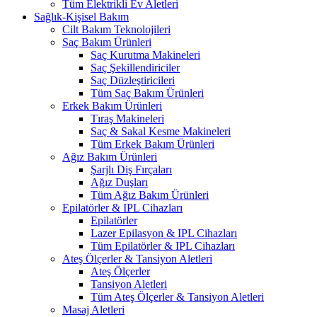
Tüm Elektrikli Ev Aletleri
Sağlık-Kişisel Bakım
Cilt Bakım Teknolojileri
Saç Bakım Ürünleri
Saç Kurutma Makineleri
Saç Şekillendiriciler
Saç Düzleştiricileri
Tüm Saç Bakım Ürünleri
Erkek Bakım Ürünleri
Tıraş Makineleri
Saç & Sakal Kesme Makineleri
Tüm Erkek Bakım Ürünleri
Ağız Bakım Ürünleri
Şarjlı Diş Fırçaları
Ağız Duşları
Tüm Ağız Bakım Ürünleri
Epilatörler & IPL Cihazları
Epilatörler
Lazer Epilasyon & IPL Cihazları
Tüm Epilatörler & IPL Cihazları
Ateş Ölçerler & Tansiyon Aletleri
Ateş Ölçerler
Tansiyon Aletleri
Tüm Ateş Ölçerler & Tansiyon Aletleri
Masaj Aletleri