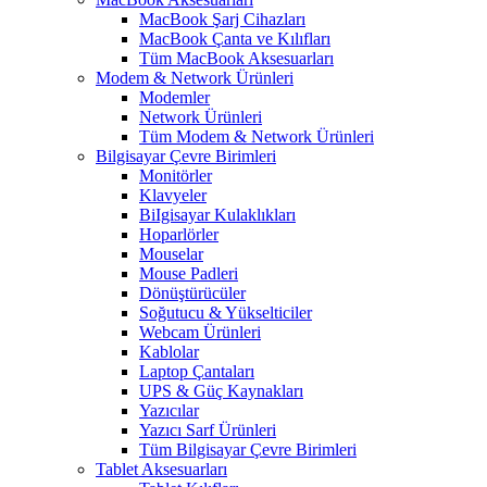
MacBook Şarj Cihazları
MacBook Çanta ve Kılıfları
Tüm MacBook Aksesuarları
Modem & Network Ürünleri
Modemler
Network Ürünleri
Tüm Modem & Network Ürünleri
Bilgisayar Çevre Birimleri
Monitörler
Klavyeler
BiIgisayar Kulaklıkları
Hoparlörler
Mouselar
Mouse Padleri
Dönüştürücüler
Soğutucu & Yükselticiler
Webcam Ürünleri
Kablolar
Laptop Çantaları
UPS & Güç Kaynakları
Yazıcılar
Yazıcı Sarf Ürünleri
Tüm Bilgisayar Çevre Birimleri
Tablet Aksesuarları