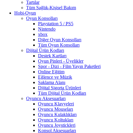
Tartılar
Tüm Sağlık-Kişisel Bakım
Hobi-Oyun
Oyun Konsolları
Playstation 5 / PS5
Nintendo
xbox
Diğer Oyun Konsolları
Tüm Oyun Konsolları
Dijital Ürün Kodları
Destek Kartları
Oyun Pinleri - Üyelikler
Spor - Dizi - Film Yayın Paketleri
Online Eğitim
Eğlence ve Müzik
Saklama Alanı
Dijital Sigorta Ürünleri
Tüm Dijital Ürün Kodları
Oyuncu Aksesuarları
Oyuncu Klavyeleri
Oyuncu Mouseları
Oyuncu Kulaklıkları
Oyuncu Koltukları
Oyuncu Joystickleri
Konsol Aksesuarları