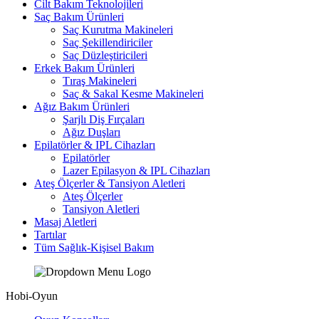
Cilt Bakım Teknolojileri
Saç Bakım Ürünleri
Saç Kurutma Makineleri
Saç Şekillendiriciler
Saç Düzleştiricileri
Erkek Bakım Ürünleri
Tıraş Makineleri
Saç & Sakal Kesme Makineleri
Ağız Bakım Ürünleri
Şarjlı Diş Fırçaları
Ağız Duşları
Epilatörler & IPL Cihazları
Epilatörler
Lazer Epilasyon & IPL Cihazları
Ateş Ölçerler & Tansiyon Aletleri
Ateş Ölçerler
Tansiyon Aletleri
Masaj Aletleri
Tartılar
Tüm Sağlık-Kişisel Bakım
Hobi-Oyun