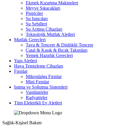
Ekmek Kızartma Makineleri
Meyve Sıkacakları
Pişiriciler
Su Isıtıcıları
Su Sebilleri
Su Arıtma Cihazları
Teknolojik Mutfak Aletleri
Mutfak Gereçleri
Tava & Tencere & Düdüklü Tencere
Çatal & Kaşık & Bıçak Takımları
Yemek Hazırlık Gereçleri
Yapı Aletleri
Hava Temizleme Cihazları
Fırınlar
Mikrodalga Fırınlar
Mini Fırınlar
Isıtma ve Soğutma Sistemleri
Vantilatörler
Radyatörler
Tüm Elektrikli Ev Aletleri
Sağlık-Kişisel Bakım