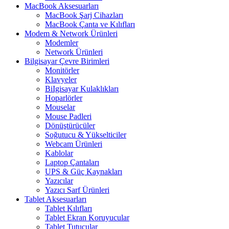
MacBook Aksesuarları
MacBook Şarj Cihazları
MacBook Çanta ve Kılıfları
Modem & Network Ürünleri
Modemler
Network Ürünleri
Bilgisayar Çevre Birimleri
Monitörler
Klavyeler
BiIgisayar Kulaklıkları
Hoparlörler
Mouselar
Mouse Padleri
Dönüştürücüler
Soğutucu & Yükselticiler
Webcam Ürünleri
Kablolar
Laptop Çantaları
UPS & Güç Kaynakları
Yazıcılar
Yazıcı Sarf Ürünleri
Tablet Aksesuarları
Tablet Kılıfları
Tablet Ekran Koruyucular
Tablet Tutucular