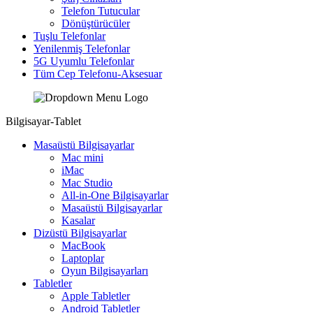
Telefon Tutucular
Dönüştürücüler
Tuşlu Telefonlar
Yenilenmiş Telefonlar
5G Uyumlu Telefonlar
Tüm Cep Telefonu-Aksesuar
Bilgisayar-Tablet
Masaüstü Bilgisayarlar
Mac mini
iMac
Mac Studio
All-in-One Bilgisayarlar
Masaüstü Bilgisayarlar
Kasalar
Dizüstü Bilgisayarlar
MacBook
Laptoplar
Oyun Bilgisayarları
Tabletler
Apple Tabletler
Android Tabletler