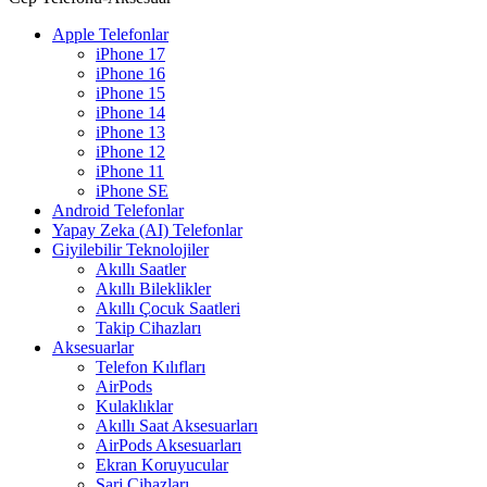
Apple Telefonlar
iPhone 17
iPhone 16
iPhone 15
iPhone 14
iPhone 13
iPhone 12
iPhone 11
iPhone SE
Android Telefonlar
Yapay Zeka (AI) Telefonlar
Giyilebilir Teknolojiler
Akıllı Saatler
Akıllı Bileklikler
Akıllı Çocuk Saatleri
Takip Cihazları
Aksesuarlar
Telefon Kılıfları
AirPods
Kulaklıklar
Akıllı Saat Aksesuarları
AirPods Aksesuarları
Ekran Koruyucular
Şarj Cihazları