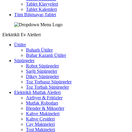
Tablet Klavyeleri
Tablet Kalemleri
Tüm Bilgisayar-Tablet
Elektrikli Ev Aletleri
Ütüler
Buharlı Ütüler
Buhar Kazanlı Ütüler
Süpürgeler
Robot Süpürgeler
Şarjlı Süpürgeler
Dikey Süpürgeler
Toz Torbasız Süpürgeler
Toz Torbalı Süpürgeler
Elektrikli Mutfak Aletleri
Airfryer & Fritözler
Mutfak Robotları
Blender & Mikserler
Kahve Makineleri
Kahve Çeşitleri
Çay Makineleri
Tost Makineleri