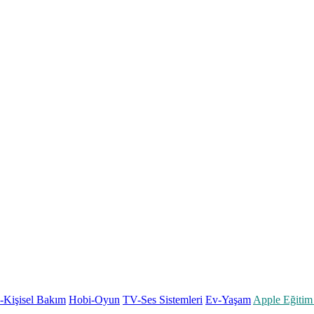
k-Kişisel Bakım
Hobi-Oyun
TV-Ses Sistemleri
Ev-Yaşam
Apple Eğitim