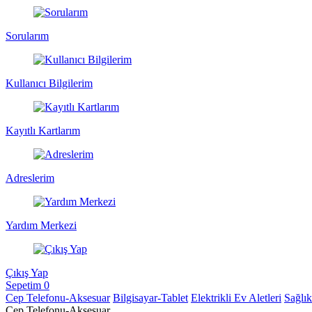
Sorularım
Kullanıcı Bilgilerim
Kayıtlı Kartlarım
Adreslerim
Yardım Merkezi
Çıkış Yap
Sepetim
0
Cep Telefonu-Aksesuar
Bilgisayar-Tablet
Elektrikli Ev Aletleri
Sağlı
Cep Telefonu-Aksesuar