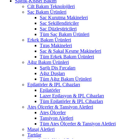
Sağlık-Kişisel Bakım
Cilt Bakım Teknolojileri
Saç Bakım Ürünleri
Saç Kurutma Makineleri
Saç Şekillendiriciler
Saç Düzleştiricileri
Tüm Saç Bakım Ürünleri
Erkek Bakım Ürünleri
Tıraş Makineleri
Saç & Sakal Kesme Makineleri
Tüm Erkek Bakım Ürünleri
Ağız Bakım Ürünleri
Şarjlı Diş Fırçaları
Ağız Duşları
Tüm Ağız Bakım Ürünleri
Epilatörler & IPL Cihazları
Epilatörler
Lazer Epilasyon & IPL Cihazları
Tüm Epilatörler & IPL Cihazları
Ateş Ölçerler & Tansiyon Aletleri
Ateş Ölçerler
Tansiyon Aletleri
Tüm Ateş Ölçerler & Tansiyon Aletleri
Masaj Aletleri
Tartılar