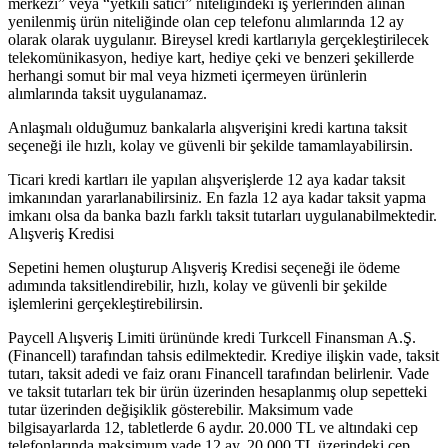
merkezi” veya “yetkili satıcı” niteliğindeki iş yerlerinden alınan
yenilenmiş ürün niteliğinde olan cep telefonu alımlarında 12 ay
olarak olarak uygulanır. Bireysel kredi kartlarıyla gerçekleştirilecek
telekomünikasyon, hediye kart, hediye çeki ve benzeri şekillerde
herhangi somut bir mal veya hizmeti içermeyen ürünlerin
alımlarında taksit uygulanamaz.
Anlaşmalı olduğumuz bankalarla alışverişini kredi kartına taksit
seçeneği ile hızlı, kolay ve güvenli bir şekilde tamamlayabilirsin.
Ticari kredi kartları ile yapılan alışverişlerde 12 aya kadar taksit
imkanından yararlanabilirsiniz. En fazla 12 aya kadar taksit yapma
imkanı olsa da banka bazlı farklı taksit tutarları uygulanabilmektedir.
Alışveriş Kredisi
Sepetini hemen oluşturup Alışveriş Kredisi seçeneği ile ödeme
adımında taksitlendirebilir, hızlı, kolay ve güvenli bir şekilde
işlemlerini gerçekleştirebilirsin.
Paycell Alışveriş Limiti ürününde kredi Turkcell Finansman A.Ş.
(Financell) tarafından tahsis edilmektedir. Krediye ilişkin vade, taksit
tutarı, taksit adedi ve faiz oranı Financell tarafından belirlenir. Vade
ve taksit tutarları tek bir ürün üzerinden hesaplanmış olup sepetteki
tutar üzerinden değişiklik gösterebilir. Maksimum vade
bilgisayarlarda 12, tabletlerde 6 aydır. 20.000 TL ve altındaki cep
telefonlarında maksimum vade 12 ay, 20.000 TL üzerindeki cep