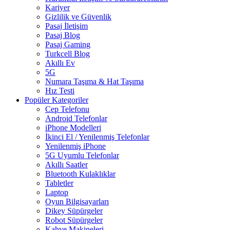
Kariyer
Gizlilik ve Güvenlik
Pasaj İletişim
Pasaj Blog
Pasaj Gaming
Turkcell Blog
Akıllı Ev
5G
Numara Taşıma & Hat Taşıma
Hız Testi
Popüler Kategoriler
Cep Telefonu
Android Telefonlar
iPhone Modelleri
İkinci El / Yenilenmiş Telefonlar
Yenilenmiş iPhone
5G Uyumlu Telefonlar
Akıllı Saatler
Bluetooth Kulaklıklar
Tabletler
Laptop
Oyun Bilgisayarları
Dikey Süpürgeler
Robot Süpürgeler
Kahve Makineleri