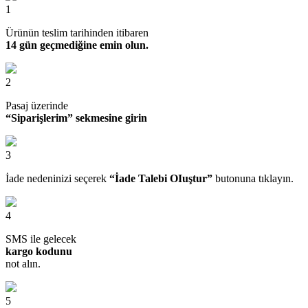
1
Ürünün teslim tarihinden itibaren
14 gün geçmediğine emin olun.
2
Pasaj üzerinde
“Siparişlerim” sekmesine girin
3
İade nedeninizi seçerek
“İade Talebi OIuştur”
butonuna tıklayın.
4
SMS ile gelecek
kargo kodunu
not alın.
5