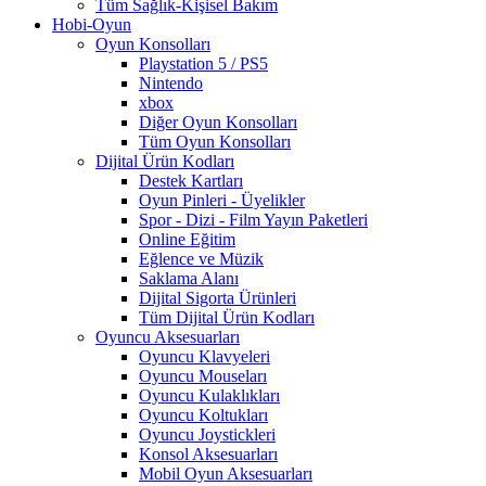
Tüm Sağlık-Kişisel Bakım
Hobi-Oyun
Oyun Konsolları
Playstation 5 / PS5
Nintendo
xbox
Diğer Oyun Konsolları
Tüm Oyun Konsolları
Dijital Ürün Kodları
Destek Kartları
Oyun Pinleri - Üyelikler
Spor - Dizi - Film Yayın Paketleri
Online Eğitim
Eğlence ve Müzik
Saklama Alanı
Dijital Sigorta Ürünleri
Tüm Dijital Ürün Kodları
Oyuncu Aksesuarları
Oyuncu Klavyeleri
Oyuncu Mouseları
Oyuncu Kulaklıkları
Oyuncu Koltukları
Oyuncu Joystickleri
Konsol Aksesuarları
Mobil Oyun Aksesuarları