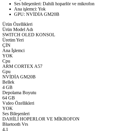
Ses bileşenleri: Dahili hoparlör ve mikrofon
Ana işlemci: Yok
GPU: NVİDİA GM20B
Ürün Özellikleri
Ürün Model Adı
SWITCH OLED KONSOL
Üretim Yeri
ÇİN
Ana İşlemci
YOK
Cpu
ARM CORTEX A57
Gpu
NVİDİA GM20B
Bellek
4 GB
Depolama Boyutu
64 GB
Vıdeo Özellikleri
YOK
Ses Bileşenleri
DAHİLİ HOPERLOR VE MİKROFON
Bluetooth Vrs
4.1