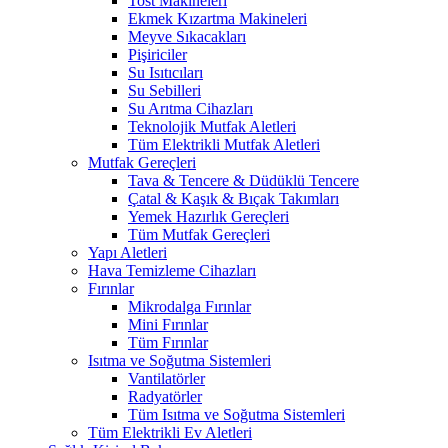
Tost Makineleri
Ekmek Kızartma Makineleri
Meyve Sıkacakları
Pişiriciler
Su Isıtıcıları
Su Sebilleri
Su Arıtma Cihazları
Teknolojik Mutfak Aletleri
Tüm Elektrikli Mutfak Aletleri
Mutfak Gereçleri
Tava & Tencere & Düdüklü Tencere
Çatal & Kaşık & Bıçak Takımları
Yemek Hazırlık Gereçleri
Tüm Mutfak Gereçleri
Yapı Aletleri
Hava Temizleme Cihazları
Fırınlar
Mikrodalga Fırınlar
Mini Fırınlar
Tüm Fırınlar
Isıtma ve Soğutma Sistemleri
Vantilatörler
Radyatörler
Tüm Isıtma ve Soğutma Sistemleri
Tüm Elektrikli Ev Aletleri