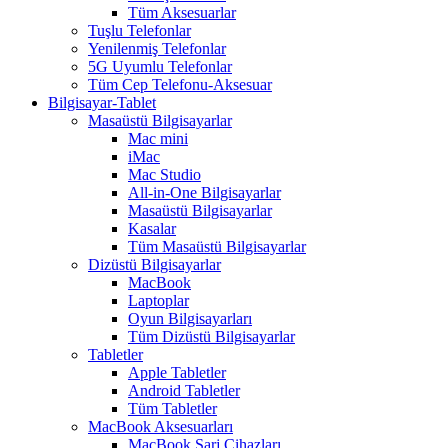
Tüm Aksesuarlar
Tuşlu Telefonlar
Yenilenmiş Telefonlar
5G Uyumlu Telefonlar
Tüm Cep Telefonu-Aksesuar
Bilgisayar-Tablet
Masaüstü Bilgisayarlar
Mac mini
iMac
Mac Studio
All-in-One Bilgisayarlar
Masaüstü Bilgisayarlar
Kasalar
Tüm Masaüstü Bilgisayarlar
Dizüstü Bilgisayarlar
MacBook
Laptoplar
Oyun Bilgisayarları
Tüm Dizüstü Bilgisayarlar
Tabletler
Apple Tabletler
Android Tabletler
Tüm Tabletler
MacBook Aksesuarları
MacBook Şarj Cihazları