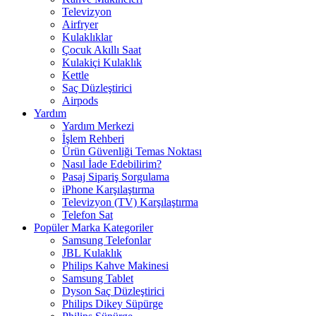
Televizyon
Airfryer
Kulaklıklar
Çocuk Akıllı Saat
Kulakiçi Kulaklık
Kettle
Saç Düzleştirici
Airpods
Yardım
Yardım Merkezi
İşlem Rehberi
Ürün Güvenliği Temas Noktası
Nasıl İade Edebilirim?
Pasaj Sipariş Sorgulama
iPhone Karşılaştırma
Televizyon (TV) Karşılaştırma
Telefon Sat
Popüler Marka Kategoriler
Samsung Telefonlar
JBL Kulaklık
Philips Kahve Makinesi
Samsung Tablet
Dyson Saç Düzleştirici
Philips Dikey Süpürge