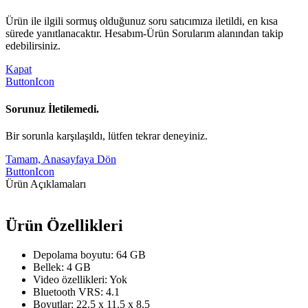
Ürün ile ilgili sormuş olduğunuz soru satıcımıza iletildi, en kısa
sürede yanıtlanacaktır. Hesabım-Ürün Sorularım alanından takip
edebilirsiniz.
Kapat
ButtonIcon
Sorunuz İletilemedi.
Bir sorunla karşılaşıldı, lütfen tekrar deneyiniz.
Tamam, Anasayfaya Dön
ButtonIcon
Ürün Açıklamaları
Ürün Özellikleri
Depolama boyutu: 64 GB
Bellek: 4 GB
Video özellikleri: Yok
Bluetooth VRS: 4.1
Boyutlar: 22.5 x 11.5 x 8.5