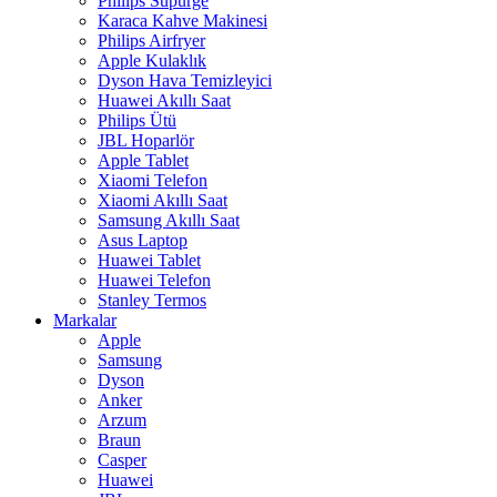
Philips Süpürge
Karaca Kahve Makinesi
Philips Airfryer
Apple Kulaklık
Dyson Hava Temizleyici
Huawei Akıllı Saat
Philips Ütü
JBL Hoparlör
Apple Tablet
Xiaomi Telefon
Xiaomi Akıllı Saat
Samsung Akıllı Saat
Asus Laptop
Huawei Tablet
Huawei Telefon
Stanley Termos
Markalar
Apple
Samsung
Dyson
Anker
Arzum
Braun
Casper
Huawei