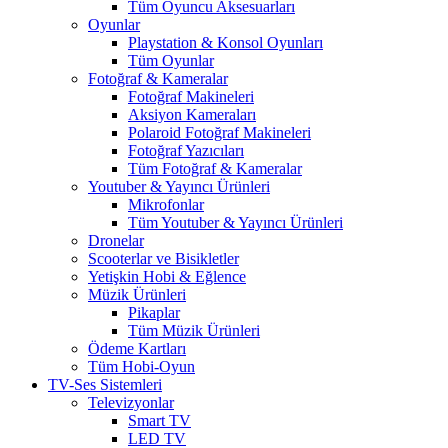
Tüm Oyuncu Aksesuarları
Oyunlar
Playstation & Konsol Oyunları
Tüm Oyunlar
Fotoğraf & Kameralar
Fotoğraf Makineleri
Aksiyon Kameraları
Polaroid Fotoğraf Makineleri
Fotoğraf Yazıcıları
Tüm Fotoğraf & Kameralar
Youtuber & Yayıncı Ürünleri
Mikrofonlar
Tüm Youtuber & Yayıncı Ürünleri
Dronelar
Scooterlar ve Bisikletler
Yetişkin Hobi & Eğlence
Müzik Ürünleri
Pikaplar
Tüm Müzik Ürünleri
Ödeme Kartları
Tüm Hobi-Oyun
TV-Ses Sistemleri
Televizyonlar
Smart TV
LED TV