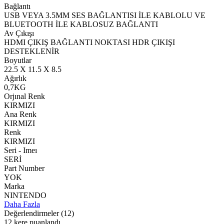
Bağlantı
USB VEYA 3.5MM SES BAĞLANTISI İLE KABLOLU VE
BLUETOOTH İLE KABLOSUZ BAĞLANTI
Av Çıkışı
HDMI ÇIKIŞ BAĞLANTI NOKTASI HDR ÇIKIŞI
DESTEKLENİR
Boyutlar
22.5 X 11.5 X 8.5
Ağırlık
0,7KG
Orjınal Renk
KIRMIZI
Ana Renk
KIRMIZI
Renk
KIRMIZI
Seri - Imeı
SERİ
Part Number
YOK
Marka
NINTENDO
Daha Fazla
Değerlendirmeler
(12)
12 kere puanlandı