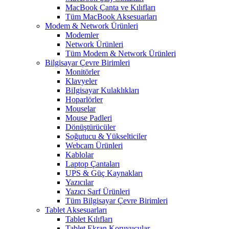
MacBook Çanta ve Kılıfları
Tüm MacBook Aksesuarları
Modem & Network Ürünleri
Modemler
Network Ürünleri
Tüm Modem & Network Ürünleri
Bilgisayar Çevre Birimleri
Monitörler
Klavyeler
BiIgisayar Kulaklıkları
Hoparlörler
Mouselar
Mouse Padleri
Dönüştürücüler
Soğutucu & Yükselticiler
Webcam Ürünleri
Kablolar
Laptop Çantaları
UPS & Güç Kaynakları
Yazıcılar
Yazıcı Sarf Ürünleri
Tüm Bilgisayar Çevre Birimleri
Tablet Aksesuarları
Tablet Kılıfları
Tablet Ekran Koruyucular