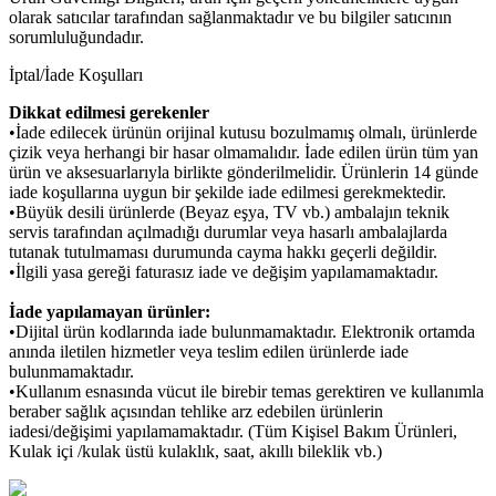
olarak satıcılar tarafından sağlanmaktadır ve bu bilgiler satıcının
sorumluluğundadır.
İptal/İade Koşulları
Dikkat edilmesi gerekenler
•İade edilecek ürünün orijinal kutusu bozulmamış olmalı, ürünlerde
çizik veya herhangi bir hasar olmamalıdır. İade edilen ürün tüm yan
ürün ve aksesuarlarıyla birlikte gönderilmelidir. Ürünlerin 14 günde
iade koşullarına uygun bir şekilde iade edilmesi gerekmektedir.
•Büyük desili ürünlerde (Beyaz eşya, TV vb.) ambalajın teknik
servis tarafından açılmadığı durumlar veya hasarlı ambalajlarda
tutanak tutulmaması durumunda cayma hakkı geçerli değildir.
•İlgili yasa gereği faturasız iade ve değişim yapılamamaktadır.
İade yapılamayan ürünler:
•Dijital ürün kodlarında iade bulunmamaktadır. Elektronik ortamda
anında iletilen hizmetler veya teslim edilen ürünlerde iade
bulunmamaktadır.
•Kullanım esnasında vücut ile birebir temas gerektiren ve kullanımla
beraber sağlık açısından tehlike arz edebilen ürünlerin
iadesi/değişimi yapılamamaktadır. (Tüm Kişisel Bakım Ürünleri,
Kulak içi /kulak üstü kulaklık, saat, akıllı bileklik vb.)