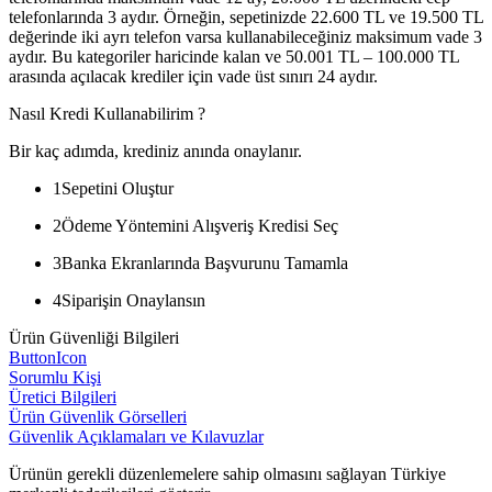
telefonlarında 3 aydır. Örneğin, sepetinizde 22.600 TL ve 19.500 TL
değerinde iki ayrı telefon varsa kullanabileceğiniz maksimum vade 3
aydır. Bu kategoriler haricinde kalan ve 50.001 TL – 100.000 TL
arasında açılacak krediler için vade üst sınırı 24 aydır.
Nasıl Kredi Kullanabilirim ?
Bir kaç adımda, krediniz anında onaylanır.
1
Sepetini Oluştur
2
Ödeme Yöntemini Alışveriş Kredisi Seç
3
Banka Ekranlarında Başvurunu Tamamla
4
Siparişin Onaylansın
Ürün Güvenliği Bilgileri
ButtonIcon
Sorumlu Kişi
Üretici Bilgileri
Ürün Güvenlik Görselleri
Güvenlik Açıklamaları ve Kılavuzlar
Ürünün gerekli düzenlemelere sahip olmasını sağlayan Türkiye