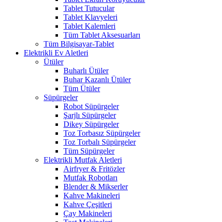
Tablet Tutucular
Tablet Klavyeleri
Tablet Kalemleri
Tüm Tablet Aksesuarları
Tüm Bilgisayar-Tablet
Elektrikli Ev Aletleri
Ütüler
Buharlı Ütüler
Buhar Kazanlı Ütüler
Tüm Ütüler
Süpürgeler
Robot Süpürgeler
Şarjlı Süpürgeler
Dikey Süpürgeler
Toz Torbasız Süpürgeler
Toz Torbalı Süpürgeler
Tüm Süpürgeler
Elektrikli Mutfak Aletleri
Airfryer & Fritözler
Mutfak Robotları
Blender & Mikserler
Kahve Makineleri
Kahve Çeşitleri
Çay Makineleri