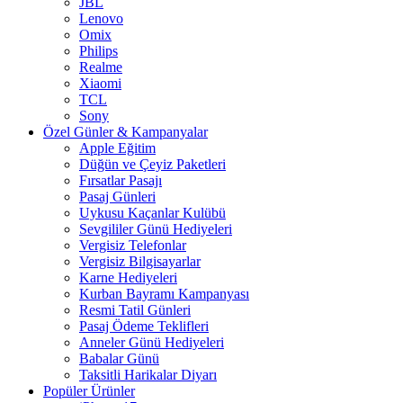
JBL
Lenovo
Omix
Philips
Realme
Xiaomi
TCL
Sony
Özel Günler & Kampanyalar
Apple Eğitim
Düğün ve Çeyiz Paketleri
Fırsatlar Pasajı
Pasaj Günleri
Uykusu Kaçanlar Kulübü
Sevgililer Günü Hediyeleri
Vergisiz Telefonlar
Vergisiz Bilgisayarlar
Karne Hediyeleri
Kurban Bayramı Kampanyası
Resmi Tatil Günleri
Pasaj Ödeme Teklifleri
Anneler Günü Hediyeleri
Babalar Günü
Taksitli Harikalar Diyarı
Popüler Ürünler