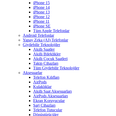
iPhone 15
iPhone 14
iPhone 13
iPhone 12
iPhone 11
iPhone SE
Tüm Apple Telefonlar
Android Telefonlar
Yapay Zeka (AI) Telefonlar
Giyilebilir Teknolojiler
Akıllı Saatler
Akıllı Bileklikler
Akıllı Çocuk Saatleri
Takip Cihazları
Tüm Giyilebilir Teknolojiler
Aksesuarlar
Telefon Kılıfları
AirPods
Kulaklıklar
Akıllı Saat Aksesuarları
AirPods Aksesuarları
Ekran Koruyucular
Şarj Cihazları
Telefon Tutucular
Dönüştürücüler