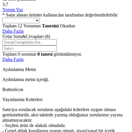
3,7
Yorum Yaz
* Satın alınan ürünler kullanıcılar tarafından değerlendirilebilir
Toplam
12
Yorumun
Tanesini
Okudun
Daha Fazla
Ürün Soru&Cevapları
(8)
Toplam
0
sorunun
0
tanesi
görüntüleniyor.
Daha Fazla
Aydınlatma Metni
Aydınlatma metni içeriği.
ButtonIcon
Yayınlanma Kriterleri
Satıcıya sorulacak soruların aşağıdaki kriterlere uygun olması
gerekmektedir, aksi taktirde yazmış olduğunuz sorularınız yayına
alınamayacaktır.
- Seçilen ürün ile alakalı olmalıdır.
- Genel ahlak kurallarına uygun olmalı, siyasi/yasal bir içerik