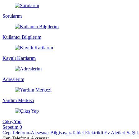
Sorularım
Kullanıcı Bilgilerim
Kayıtlı Kartlarım
Adreslerim
Yardım Merkezi
Çıkış Yap
Sepetim
0
Cep Telefonu-Aksesuar
Bilgisayar-Tablet
Elektrikli Ev Aletleri
Sağlı
Cep Telefonu-Aksesuar