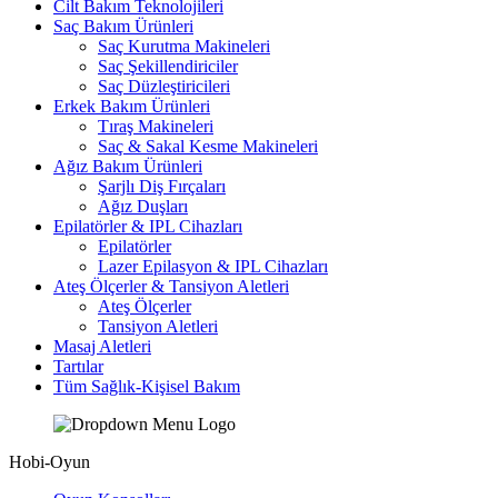
Cilt Bakım Teknolojileri
Saç Bakım Ürünleri
Saç Kurutma Makineleri
Saç Şekillendiriciler
Saç Düzleştiricileri
Erkek Bakım Ürünleri
Tıraş Makineleri
Saç & Sakal Kesme Makineleri
Ağız Bakım Ürünleri
Şarjlı Diş Fırçaları
Ağız Duşları
Epilatörler & IPL Cihazları
Epilatörler
Lazer Epilasyon & IPL Cihazları
Ateş Ölçerler & Tansiyon Aletleri
Ateş Ölçerler
Tansiyon Aletleri
Masaj Aletleri
Tartılar
Tüm Sağlık-Kişisel Bakım
Hobi-Oyun