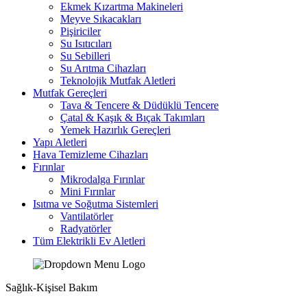
Ekmek Kızartma Makineleri
Meyve Sıkacakları
Pişiriciler
Su Isıtıcıları
Su Sebilleri
Su Arıtma Cihazları
Teknolojik Mutfak Aletleri
Mutfak Gereçleri
Tava & Tencere & Düdüklü Tencere
Çatal & Kaşık & Bıçak Takımları
Yemek Hazırlık Gereçleri
Yapı Aletleri
Hava Temizleme Cihazları
Fırınlar
Mikrodalga Fırınlar
Mini Fırınlar
Isıtma ve Soğutma Sistemleri
Vantilatörler
Radyatörler
Tüm Elektrikli Ev Aletleri
Sağlık-Kişisel Bakım