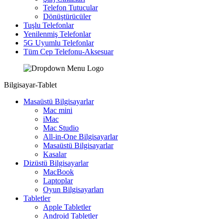
Telefon Tutucular
Dönüştürücüler
Tuşlu Telefonlar
Yenilenmiş Telefonlar
5G Uyumlu Telefonlar
Tüm Cep Telefonu-Aksesuar
Bilgisayar-Tablet
Masaüstü Bilgisayarlar
Mac mini
iMac
Mac Studio
All-in-One Bilgisayarlar
Masaüstü Bilgisayarlar
Kasalar
Dizüstü Bilgisayarlar
MacBook
Laptoplar
Oyun Bilgisayarları
Tabletler
Apple Tabletler
Android Tabletler