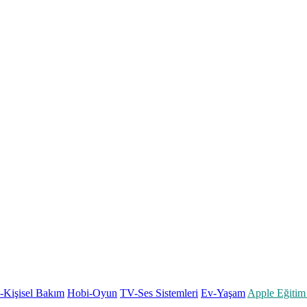
k-Kişisel Bakım
Hobi-Oyun
TV-Ses Sistemleri
Ev-Yaşam
Apple Eğitim