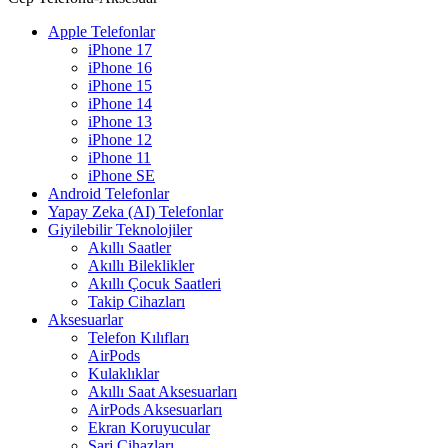
Apple Telefonlar
iPhone 17
iPhone 16
iPhone 15
iPhone 14
iPhone 13
iPhone 12
iPhone 11
iPhone SE
Android Telefonlar
Yapay Zeka (AI) Telefonlar
Giyilebilir Teknolojiler
Akıllı Saatler
Akıllı Bileklikler
Akıllı Çocuk Saatleri
Takip Cihazları
Aksesuarlar
Telefon Kılıfları
AirPods
Kulaklıklar
Akıllı Saat Aksesuarları
AirPods Aksesuarları
Ekran Koruyucular
Şarj Cihazları