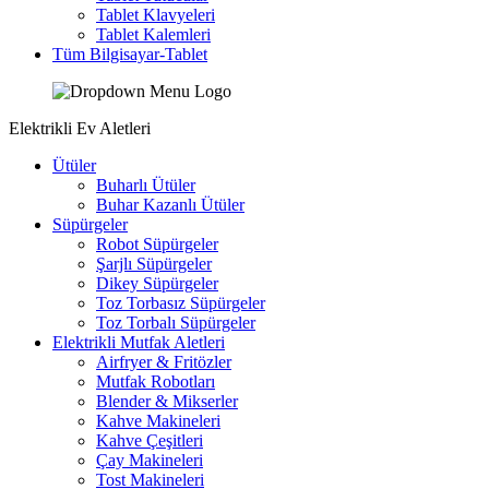
Tablet Klavyeleri
Tablet Kalemleri
Tüm Bilgisayar-Tablet
Elektrikli Ev Aletleri
Ütüler
Buharlı Ütüler
Buhar Kazanlı Ütüler
Süpürgeler
Robot Süpürgeler
Şarjlı Süpürgeler
Dikey Süpürgeler
Toz Torbasız Süpürgeler
Toz Torbalı Süpürgeler
Elektrikli Mutfak Aletleri
Airfryer & Fritözler
Mutfak Robotları
Blender & Mikserler
Kahve Makineleri
Kahve Çeşitleri
Çay Makineleri
Tost Makineleri