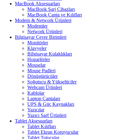
MacBook Aksesuarları
MacBook Şarj Cihazları
MacBook Çanta ve Kılıfları
Modem & Network Ürünleri
Modemler
Network Ürünleri
Bilgisayar Çevre Birimleri
Monitörler
Klavyeler
BiIgisayar Kulaklıkları
Hoparlörler
Mouselar
Mouse Padleri
Dönüştürücüler
Soğutucu & Yükselticiler
Webcam Ürünleri
Kablolar
Laptop Çantaları
UPS & Güç Kaynakları
Yazıcılar
Yazıcı Sarf Ürünleri
Tablet Aksesuarları
Tablet Kılıfları
Tablet Ekran Koruyucular
Tablet Tutucular