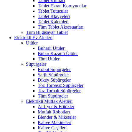
Tablet Kılıfları
Tablet Ekran Koruyucular
Tablet Tutucular
Tablet Klavyeleri
Tablet Kalemleri
Tüm Tablet Aksesuarları
Tüm Bilgisayar-Tablet
Elektrikli Ev Aletleri
Ütüler
Buharlı Ütüler
Buhar Kazanlı Ütüler
Tüm Ütüler
Süpürgeler
Robot Süpürgeler
Şarjlı Süpürgeler
Dikey Süpürgeler
Toz Torbasız Süpürgeler
Toz Torbalı Süpürgeler
Tüm Süpürgeler
Elektrikli Mutfak Aletleri
Airfryer & Fritözler
Mutfak Robotları
Blender & Mikserler
Kahve Makineleri
Kahve Çeşitleri