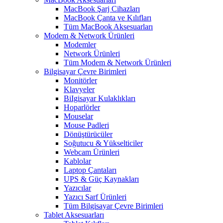
MacBook Şarj Cihazları
MacBook Çanta ve Kılıfları
Tüm MacBook Aksesuarları
Modem & Network Ürünleri
Modemler
Network Ürünleri
Tüm Modem & Network Ürünleri
Bilgisayar Çevre Birimleri
Monitörler
Klavyeler
BiIgisayar Kulaklıkları
Hoparlörler
Mouselar
Mouse Padleri
Dönüştürücüler
Soğutucu & Yükselticiler
Webcam Ürünleri
Kablolar
Laptop Çantaları
UPS & Güç Kaynakları
Yazıcılar
Yazıcı Sarf Ürünleri
Tüm Bilgisayar Çevre Birimleri
Tablet Aksesuarları