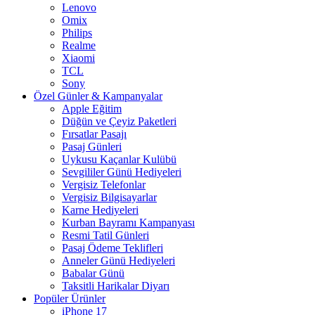
Lenovo
Omix
Philips
Realme
Xiaomi
TCL
Sony
Özel Günler & Kampanyalar
Apple Eğitim
Düğün ve Çeyiz Paketleri
Fırsatlar Pasajı
Pasaj Günleri
Uykusu Kaçanlar Kulübü
Sevgililer Günü Hediyeleri
Vergisiz Telefonlar
Vergisiz Bilgisayarlar
Karne Hediyeleri
Kurban Bayramı Kampanyası
Resmi Tatil Günleri
Pasaj Ödeme Teklifleri
Anneler Günü Hediyeleri
Babalar Günü
Taksitli Harikalar Diyarı
Popüler Ürünler
iPhone 17