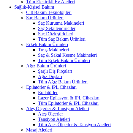
Tüm Elektrikli Ev Aletleri
Sağlık-Kişisel Bakım
Cilt Bakım Teknolojileri
Saç Bakım Ürünleri
Saç Kurutma Makineleri
Saç Şekillendiriciler
Saç Düzleştiricileri
Tüm Saç Bakım Ürünleri
Erkek Bakım Ürünleri
Tıraş Makineleri
Saç & Sakal Kesme Makineleri
Tüm Erkek Bakım Ürünleri
Ağız Bakım Ürünleri
Şarjlı Diş Fırçaları
Ağız Duşları
Tüm Ağız Bakım Ürünleri
Epilatörler & IPL Cihazları
Epilatörler
Lazer Epilasyon & IPL Cihazları
Tüm Epilatörler & IPL Cihazları
Ateş Ölçerler & Tansiyon Aletleri
Ateş Ölçerler
Tansiyon Aletleri
Tüm Ateş Ölçerler & Tansiyon Aletleri
Masaj Aletleri