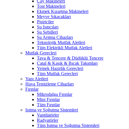
Çay Makineleri
Tost Makineleri
Ekmek Kızartma Makineleri
Meyve Sıkacakları
Pişiriciler
Su Isıtıcıları
Su Sebilleri
Su Arıtma Cihazları
Teknolojik Mutfak Aletleri
Tüm Elektrikli Mutfak Aletleri
Mutfak Gereçleri
Tava & Tencere & Düdüklü Tencere
Çatal & Kaşık & Bıçak Takımları
Yemek Hazırlık Gereçleri
Tüm Mutfak Gereçleri
Yapı Aletleri
Hava Temizleme Cihazları
Fırınlar
Mikrodalga Fırınlar
Mini Fırınlar
Tüm Fırınlar
Isıtma ve Soğutma Sistemleri
Vantilatörler
Radyatörler
Tüm Isıtma ve Soğutma Sistemleri