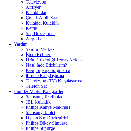
Televizyon
Airfryer
Kulaklıklar
Çocuk Akıllı Saat
Kulakiçi Kulaklık
Kettle
Saç Düzleştirici
Airpods
Yardım
Yardım Merkezi
İşlem Rehberi
Ürün Güvenliği Temas Noktası
Nasıl İade Edebilirim?
Pasaj Sipariş Sorgulama
iPhone Karşılaştırma
Televizyon (TV) Karşılaştırma
Telefon Sat
Popüler Marka Kategoriler
Samsung Telefonlar
JBL Kulaklık
Philips Kahve Makinesi
Samsung Tablet
Dyson Saç Düzleştirici
Philips Dikey Süpürge
Philips Süpürge