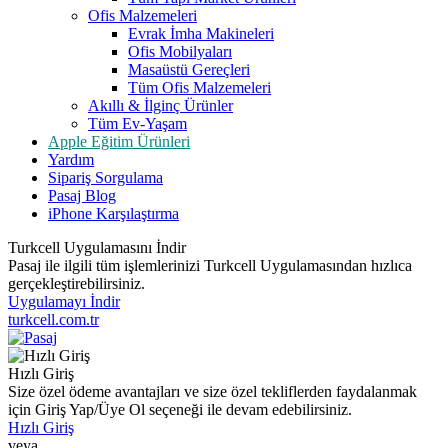
Ofis Malzemeleri
Evrak İmha Makineleri
Ofis Mobilyaları
Masaüstü Gereçleri
Tüm Ofis Malzemeleri
Akıllı & İlginç Ürünler
Tüm Ev-Yaşam
Apple Eğitim Ürünleri
Yardım
Sipariş Sorgulama
Pasaj Blog
iPhone Karşılaştırma
Turkcell Uygulamasını İndir
Pasaj ile ilgili tüm işlemlerinizi Turkcell Uygulamasından hızlıca
gerçekleştirebilirsiniz.
Uygulamayı İndir
turkcell.com.tr
Hızlı Giriş
Size özel ödeme avantajları ve size özel tekliflerden faydalanmak
için Giriş Yap/Üye Ol seçeneği ile devam edebilirsiniz.
Hızlı Giriş
veya