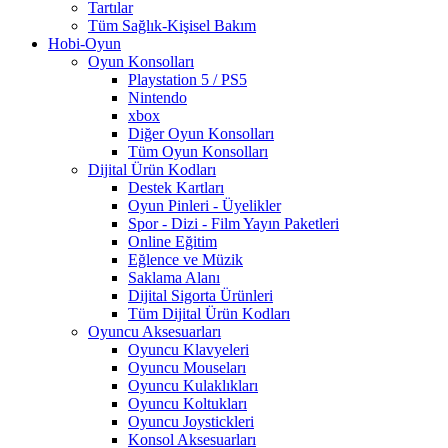
Tartılar
Tüm Sağlık-Kişisel Bakım
Hobi-Oyun
Oyun Konsolları
Playstation 5 / PS5
Nintendo
xbox
Diğer Oyun Konsolları
Tüm Oyun Konsolları
Dijital Ürün Kodları
Destek Kartları
Oyun Pinleri - Üyelikler
Spor - Dizi - Film Yayın Paketleri
Online Eğitim
Eğlence ve Müzik
Saklama Alanı
Dijital Sigorta Ürünleri
Tüm Dijital Ürün Kodları
Oyuncu Aksesuarları
Oyuncu Klavyeleri
Oyuncu Mouseları
Oyuncu Kulaklıkları
Oyuncu Koltukları
Oyuncu Joystickleri
Konsol Aksesuarları