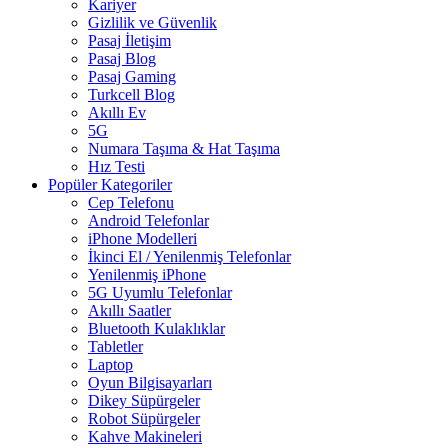
Kariyer
Gizlilik ve Güvenlik
Pasaj İletişim
Pasaj Blog
Pasaj Gaming
Turkcell Blog
Akıllı Ev
5G
Numara Taşıma & Hat Taşıma
Hız Testi
Popüler Kategoriler
Cep Telefonu
Android Telefonlar
iPhone Modelleri
İkinci El / Yenilenmiş Telefonlar
Yenilenmiş iPhone
5G Uyumlu Telefonlar
Akıllı Saatler
Bluetooth Kulaklıklar
Tabletler
Laptop
Oyun Bilgisayarları
Dikey Süpürgeler
Robot Süpürgeler
Kahve Makineleri