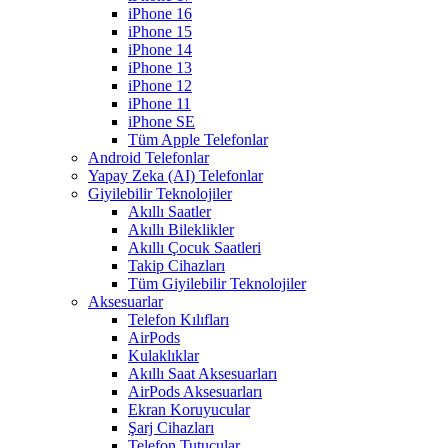
iPhone 16
iPhone 15
iPhone 14
iPhone 13
iPhone 12
iPhone 11
iPhone SE
Tüm Apple Telefonlar
Android Telefonlar
Yapay Zeka (AI) Telefonlar
Giyilebilir Teknolojiler
Akıllı Saatler
Akıllı Bileklikler
Akıllı Çocuk Saatleri
Takip Cihazları
Tüm Giyilebilir Teknolojiler
Aksesuarlar
Telefon Kılıfları
AirPods
Kulaklıklar
Akıllı Saat Aksesuarları
AirPods Aksesuarları
Ekran Koruyucular
Şarj Cihazları
Telefon Tutucular