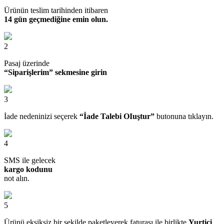
Ürünün teslim tarihinden itibaren
14 gün geçmediğine emin olun.
2
Pasaj üzerinde
“Siparişlerim” sekmesine girin
3
İade nedeninizi seçerek
“İade Talebi OIuştur”
butonuna tıklayın.
4
SMS ile gelecek
kargo kodunu
not alın.
5
Ürünü eksiksiz bir şekilde paketleyerek faturası ile birlikte
Yurtiçi