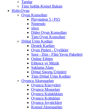
Tartılar
Tüm Sağlık-Kişisel Bakım
Hobi-Oyun
Oyun Konsolları
Playstation 5 / PS5
Nintendo
xbox
Diğer Oyun Konsolları
Tüm Oyun Konsolları
Dijital Ürün Kodları
Destek Kartları
Oyun Pinleri - Üyelikler
Spor - Dizi - Film Yayın Paketleri
Online Eğitim
Eğlence ve Müzik
Saklama Alanı
Dijital Sigorta Ürünleri
Tüm Dijital Ürün Kodları
Oyuncu Aksesuarları
Oyuncu Klavyeleri
Oyuncu Mouseları
Oyuncu Kulaklıkları
Oyuncu Koltukları
Oyuncu Joystickleri
Konsol Aksesuarları