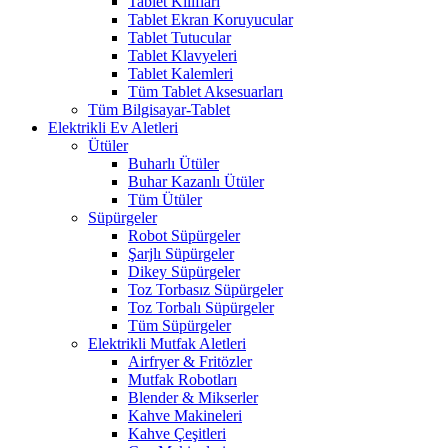
Tablet Kılıfları
Tablet Ekran Koruyucular
Tablet Tutucular
Tablet Klavyeleri
Tablet Kalemleri
Tüm Tablet Aksesuarları
Tüm Bilgisayar-Tablet
Elektrikli Ev Aletleri
Ütüler
Buharlı Ütüler
Buhar Kazanlı Ütüler
Tüm Ütüler
Süpürgeler
Robot Süpürgeler
Şarjlı Süpürgeler
Dikey Süpürgeler
Toz Torbasız Süpürgeler
Toz Torbalı Süpürgeler
Tüm Süpürgeler
Elektrikli Mutfak Aletleri
Airfryer & Fritözler
Mutfak Robotları
Blender & Mikserler
Kahve Makineleri
Kahve Çeşitleri