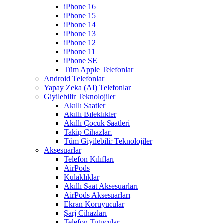
iPhone 16
iPhone 15
iPhone 14
iPhone 13
iPhone 12
iPhone 11
iPhone SE
Tüm Apple Telefonlar
Android Telefonlar
Yapay Zeka (AI) Telefonlar
Giyilebilir Teknolojiler
Akıllı Saatler
Akıllı Bileklikler
Akıllı Çocuk Saatleri
Takip Cihazları
Tüm Giyilebilir Teknolojiler
Aksesuarlar
Telefon Kılıfları
AirPods
Kulaklıklar
Akıllı Saat Aksesuarları
AirPods Aksesuarları
Ekran Koruyucular
Şarj Cihazları
Telefon Tutucular