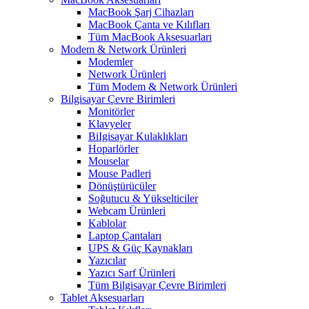
MacBook Şarj Cihazları
MacBook Çanta ve Kılıfları
Tüm MacBook Aksesuarları
Modem & Network Ürünleri
Modemler
Network Ürünleri
Tüm Modem & Network Ürünleri
Bilgisayar Çevre Birimleri
Monitörler
Klavyeler
BiIgisayar Kulaklıkları
Hoparlörler
Mouselar
Mouse Padleri
Dönüştürücüler
Soğutucu & Yükselticiler
Webcam Ürünleri
Kablolar
Laptop Çantaları
UPS & Güç Kaynakları
Yazıcılar
Yazıcı Sarf Ürünleri
Tüm Bilgisayar Çevre Birimleri
Tablet Aksesuarları