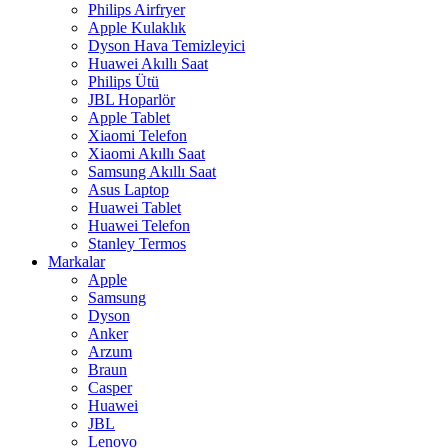
Philips Airfryer
Apple Kulaklık
Dyson Hava Temizleyici
Huawei Akıllı Saat
Philips Ütü
JBL Hoparlör
Apple Tablet
Xiaomi Telefon
Xiaomi Akıllı Saat
Samsung Akıllı Saat
Asus Laptop
Huawei Tablet
Huawei Telefon
Stanley Termos
Markalar
Apple
Samsung
Dyson
Anker
Arzum
Braun
Casper
Huawei
JBL
Lenovo