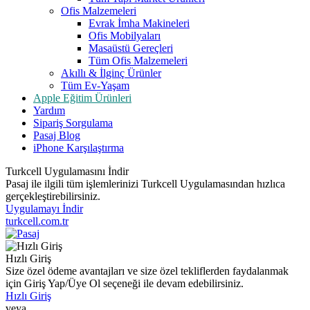
Ofis Malzemeleri
Evrak İmha Makineleri
Ofis Mobilyaları
Masaüstü Gereçleri
Tüm Ofis Malzemeleri
Akıllı & İlginç Ürünler
Tüm Ev-Yaşam
Apple Eğitim Ürünleri
Yardım
Sipariş Sorgulama
Pasaj Blog
iPhone Karşılaştırma
Turkcell Uygulamasını İndir
Pasaj ile ilgili tüm işlemlerinizi Turkcell Uygulamasından hızlıca
gerçekleştirebilirsiniz.
Uygulamayı İndir
turkcell.com.tr
Hızlı Giriş
Size özel ödeme avantajları ve size özel tekliflerden faydalanmak
için Giriş Yap/Üye Ol seçeneği ile devam edebilirsiniz.
Hızlı Giriş
veya