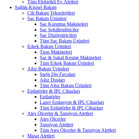
Tüm Elektrikli Ev Aletleri
Sağlık-Kişisel Bakım
Cilt Bakım Teknolojileri
Saç Bakım Ürünleri
Saç Kurutma Makineleri
Saç Şekillendiriciler
Saç Düzleştiricileri
Tüm Saç Bakım Ürünleri
Erkek Bakım Ürünleri
Tıraş Makineleri
Saç & Sakal Kesme Makineleri
Tüm Erkek Bakım Ürünleri
Ağız Bakım Ürünleri
Şarjlı Diş Fırçaları
Ağız Duşları
Tüm Ağız Bakım Ürünleri
Epilatörler & IPL Cihazları
Epilatörler
Lazer Epilasyon & IPL Cihazları
Tüm Epilatörler & IPL Cihazları
Ateş Ölçerler & Tansiyon Aletleri
Ateş Ölçerler
Tansiyon Aletleri
Tüm Ateş Ölçerler & Tansiyon Aletleri
Masaj Aletleri