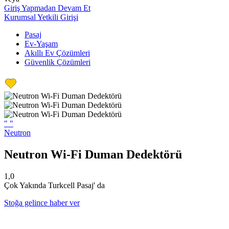
Giriş Yapmadan Devam Et
Kurumsal Yetkili Girişi
Pasaj
Ev-Yaşam
Akıllı Ev Çözümleri
Güvenlik Çözümleri
"
"
Neutron
Neutron Wi-Fi Duman Dedektörü
1,0
Çok Yakında Turkcell Pasaj' da
Stoğa gelince haber ver