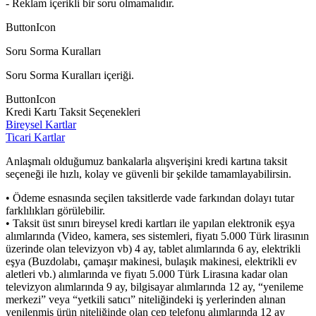
- Reklam içerikli bir soru olmamalıdır.
ButtonIcon
Soru Sorma Kuralları
Soru Sorma Kuralları içeriği.
ButtonIcon
Kredi Kartı Taksit Seçenekleri
Bireysel Kartlar
Ticari Kartlar
Anlaşmalı olduğumuz bankalarla alışverişini kredi kartına taksit
seçeneği ile hızlı, kolay ve güvenli bir şekilde tamamlayabilirsin.
• Ödeme esnasında seçilen taksitlerde vade farkından dolayı tutar
farklılıkları görülebilir.
• Taksit üst sınırı bireysel kredi kartları ile yapılan elektronik eşya
alımlarında (Video, kamera, ses sistemleri, fiyatı 5.000 Türk lirasının
üzerinde olan televizyon vb) 4 ay, tablet alımlarında 6 ay, elektrikli
eşya (Buzdolabı, çamaşır makinesi, bulaşık makinesi, elektrikli ev
aletleri vb.) alımlarında ve fiyatı 5.000 Türk Lirasına kadar olan
televizyon alımlarında 9 ay, bilgisayar alımlarında 12 ay, “yenileme
merkezi” veya “yetkili satıcı” niteliğindeki iş yerlerinden alınan
yenilenmiş ürün niteliğinde olan cep telefonu alımlarında 12 ay