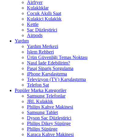
Airfryer
Kulaklıklar
Çocuk Akıllı Saat
Kulakiçi Kulaklık
Kettle
Saç Düzleştirici
Airpods
Yardım
Yardım Merkezi
İşlem Rehberi
Ürün Güvenliği Temas Noktası
Nasıl İade Edebilirim?
Pasaj Sipariş Sorgulama
iPhone Karşılaştırma
Televizyon (TV) Karşılaştırma
Telefon Sat
Popüler Marka Kategoriler
Samsung Telefonlar
JBL Kulaklık
Philips Kahve Makinesi
Samsung Tablet
Dyson Saç Düzleştirici
Philips Dikey Süpürge
Philips Süpürge
Karaca Kahve Makinesi