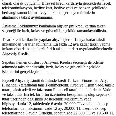
olarak olarak uygulanır. Bireysel kredi kartlarıyla gerçekleştirilecek
telekomünikasyon, hediye kart, hediye çeki ve benzeri şekillerde
herhangi somut bir mal veya hizmeti içermeyen ürünlerin
alımlarında taksit uygulanamaz.
Anlaşmalı olduğumuz bankalarla alışverişini kredi kartına taksit
seçeneği ile hızlı, kolay ve güvenli bir şekilde tamamlayabilirsin.
Ticari kredi kartları ile yapılan alışverişlerde 12 aya kadar taksit
imkanından yararlanabilirsiniz. En fazla 12 aya kadar taksit yapma
imkanı olsa da banka bazlı farklı taksit tutarları uygulanabilmektedir.
Alışveriş Kredisi
Sepetini hemen oluşturup Alışveriş Kredisi seçeneği ile ödeme
adımında taksitlendirebilir, hızlı, kolay ve güvenli bir şekilde
işlemlerini gerçekleştirebilirsin.
Paycell Alışveriş Limiti ürününde kredi Turkcell Finansman A.Ş.
(Financell) tarafından tahsis edilmektedir. Krediye ilişkin vade, taksit
tutarı, taksit adedi ve faiz oranı Financell tarafından belirlenir. Vade
ve taksit tutarları tek bir ürün üzerinden hesaplanmış olup sepetteki
tutar üzerinden değişiklik gösterebilir. Maksimum vade
bilgisayarlarda 12, tabletlerde 6 aydır. 20.000 TL ve altındaki cep
telefonlarında maksimum vade 12 ay, 20.000 TL üzerindeki cep
telefonlarında 3 aydır. Örneğin, sepetinizde 22.600 TL ve 19.500 TL