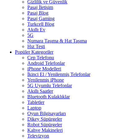
Gizlilik ve Güvenlik
Pasaj İletişim
Pasaj Blog
Pasaj Gaming
Turkcell Blog
Akıllı Ev
5G
Numara Taşıma & Hat Taşıma
Hız Testi
Popüler Kategoriler
Cep Telefonu
Android Telefonlar
iPhone Modelleri
İkinci El / Yenilenmiş Telefonlar
Yenilenmiş iPhone
5G Uyumlu Telefonlar
Akıllı Saatler
Bluetooth Kulaklıklar
Tabletler
Laptop
Oyun Bilgisayarları
Dikey Süpürgeler
Robot Süpürgeler
Kahve Makineleri
Televizyon