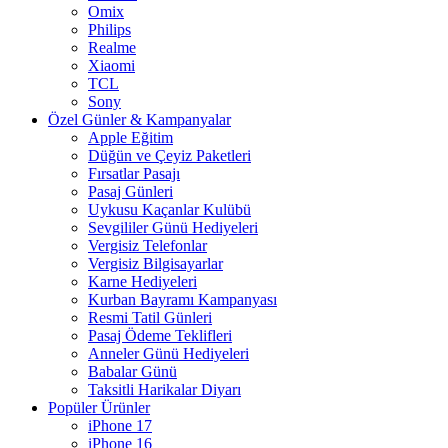
Omix
Philips
Realme
Xiaomi
TCL
Sony
Özel Günler & Kampanyalar
Apple Eğitim
Düğün ve Çeyiz Paketleri
Fırsatlar Pasajı
Pasaj Günleri
Uykusu Kaçanlar Kulübü
Sevgililer Günü Hediyeleri
Vergisiz Telefonlar
Vergisiz Bilgisayarlar
Karne Hediyeleri
Kurban Bayramı Kampanyası
Resmi Tatil Günleri
Pasaj Ödeme Teklifleri
Anneler Günü Hediyeleri
Babalar Günü
Taksitli Harikalar Diyarı
Popüler Ürünler
iPhone 17
iPhone 16