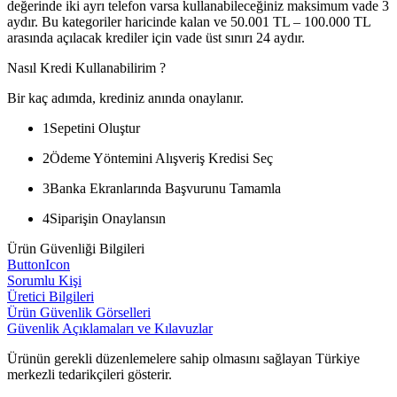
değerinde iki ayrı telefon varsa kullanabileceğiniz maksimum vade 3
aydır. Bu kategoriler haricinde kalan ve 50.001 TL – 100.000 TL
arasında açılacak krediler için vade üst sınırı 24 aydır.
Nasıl Kredi Kullanabilirim ?
Bir kaç adımda, krediniz anında onaylanır.
1
Sepetini Oluştur
2
Ödeme Yöntemini Alışveriş Kredisi Seç
3
Banka Ekranlarında Başvurunu Tamamla
4
Siparişin Onaylansın
Ürün Güvenliği Bilgileri
ButtonIcon
Sorumlu Kişi
Üretici Bilgileri
Ürün Güvenlik Görselleri
Güvenlik Açıklamaları ve Kılavuzlar
Ürünün gerekli düzenlemelere sahip olmasını sağlayan Türkiye
merkezli tedarikçileri gösterir.