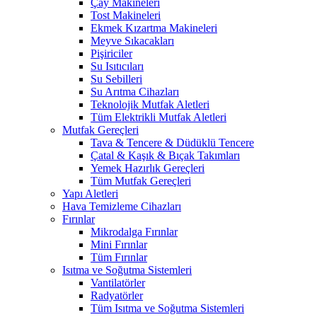
Çay Makineleri
Tost Makineleri
Ekmek Kızartma Makineleri
Meyve Sıkacakları
Pişiriciler
Su Isıtıcıları
Su Sebilleri
Su Arıtma Cihazları
Teknolojik Mutfak Aletleri
Tüm Elektrikli Mutfak Aletleri
Mutfak Gereçleri
Tava & Tencere & Düdüklü Tencere
Çatal & Kaşık & Bıçak Takımları
Yemek Hazırlık Gereçleri
Tüm Mutfak Gereçleri
Yapı Aletleri
Hava Temizleme Cihazları
Fırınlar
Mikrodalga Fırınlar
Mini Fırınlar
Tüm Fırınlar
Isıtma ve Soğutma Sistemleri
Vantilatörler
Radyatörler
Tüm Isıtma ve Soğutma Sistemleri