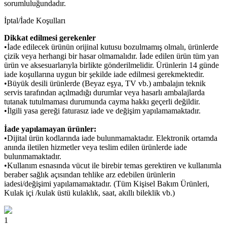
sorumluluğundadır.
İptal/İade Koşulları
Dikkat edilmesi gerekenler
•İade edilecek ürünün orijinal kutusu bozulmamış olmalı, ürünlerde
çizik veya herhangi bir hasar olmamalıdır. İade edilen ürün tüm yan
ürün ve aksesuarlarıyla birlikte gönderilmelidir. Ürünlerin 14 günde
iade koşullarına uygun bir şekilde iade edilmesi gerekmektedir.
•Büyük desili ürünlerde (Beyaz eşya, TV vb.) ambalajın teknik
servis tarafından açılmadığı durumlar veya hasarlı ambalajlarda
tutanak tutulmaması durumunda cayma hakkı geçerli değildir.
•İlgili yasa gereği faturasız iade ve değişim yapılamamaktadır.
İade yapılamayan ürünler:
•Dijital ürün kodlarında iade bulunmamaktadır. Elektronik ortamda
anında iletilen hizmetler veya teslim edilen ürünlerde iade
bulunmamaktadır.
•Kullanım esnasında vücut ile birebir temas gerektiren ve kullanımla
beraber sağlık açısından tehlike arz edebilen ürünlerin
iadesi/değişimi yapılamamaktadır. (Tüm Kişisel Bakım Ürünleri,
Kulak içi /kulak üstü kulaklık, saat, akıllı bileklik vb.)
1