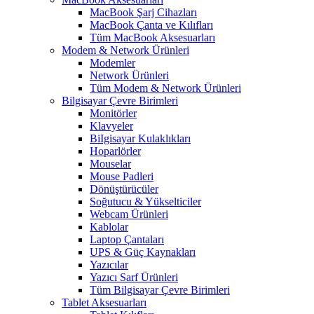
MacBook Şarj Cihazları
MacBook Çanta ve Kılıfları
Tüm MacBook Aksesuarları
Modem & Network Ürünleri
Modemler
Network Ürünleri
Tüm Modem & Network Ürünleri
Bilgisayar Çevre Birimleri
Monitörler
Klavyeler
BiIgisayar Kulaklıkları
Hoparlörler
Mouselar
Mouse Padleri
Dönüştürücüler
Soğutucu & Yükselticiler
Webcam Ürünleri
Kablolar
Laptop Çantaları
UPS & Güç Kaynakları
Yazıcılar
Yazıcı Sarf Ürünleri
Tüm Bilgisayar Çevre Birimleri
Tablet Aksesuarları