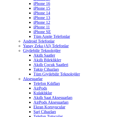
iPhone 16
iPhone 15
iPhone 14
iPhone 13
iPhone 12
iPhone 11
iPhone SE
Tüm Apple Telefonlar
Android Telefonlar
Yapay Zeka (AI) Telefonlar
Giyilebilir Teknolojiler
Akıllı Saatler
Akıllı Bileklikler
Akıllı Çocuk Saatleri
Takip Cihazları
Tüm Giyilebilir Teknolojiler
Aksesuarlar
Telefon Kılıfları
AirPods
Kulaklıklar
Akıllı Saat Aksesuarları
AirPods Aksesuarları
Ekran Koruyucular
Şarj Cihazları
Telefon Tutucular