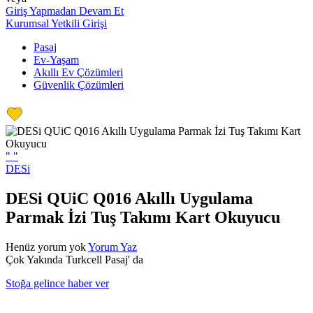
Giriş Yapmadan Devam Et
Kurumsal Yetkili Girişi
Pasaj
Ev-Yaşam
Akıllı Ev Çözümleri
Güvenlik Çözümleri
"
"
DESi
DESi QUiC Q016 Akıllı Uygulama
Parmak İzi Tuş Takımı Kart Okuyucu
Henüz yorum yok
Yorum Yaz
Çok Yakında Turkcell Pasaj' da
Stoğa gelince haber ver