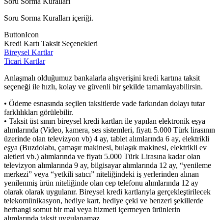
Soru Sorma Kuralları
Soru Sorma Kuralları içeriği.
ButtonIcon
Kredi Kartı Taksit Seçenekleri
Bireysel Kartlar
Ticari Kartlar
Anlaşmalı olduğumuz bankalarla alışverişini kredi kartına taksit
seçeneği ile hızlı, kolay ve güvenli bir şekilde tamamlayabilirsin.
• Ödeme esnasında seçilen taksitlerde vade farkından dolayı tutar
farklılıkları görülebilir.
• Taksit üst sınırı bireysel kredi kartları ile yapılan elektronik eşya
alımlarında (Video, kamera, ses sistemleri, fiyatı 5.000 Türk lirasının
üzerinde olan televizyon vb) 4 ay, tablet alımlarında 6 ay, elektrikli
eşya (Buzdolabı, çamaşır makinesi, bulaşık makinesi, elektrikli ev
aletleri vb.) alımlarında ve fiyatı 5.000 Türk Lirasına kadar olan
televizyon alımlarında 9 ay, bilgisayar alımlarında 12 ay, “yenileme
merkezi” veya “yetkili satıcı” niteliğindeki iş yerlerinden alınan
yenilenmiş ürün niteliğinde olan cep telefonu alımlarında 12 ay
olarak olarak uygulanır. Bireysel kredi kartlarıyla gerçekleştirilecek
telekomünikasyon, hediye kart, hediye çeki ve benzeri şekillerde
herhangi somut bir mal veya hizmeti içermeyen ürünlerin
alımlarında taksit uygulanamaz.