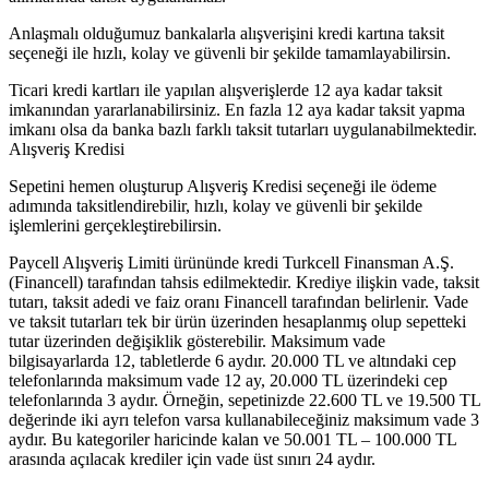
Anlaşmalı olduğumuz bankalarla alışverişini kredi kartına taksit
seçeneği ile hızlı, kolay ve güvenli bir şekilde tamamlayabilirsin.
Ticari kredi kartları ile yapılan alışverişlerde 12 aya kadar taksit
imkanından yararlanabilirsiniz. En fazla 12 aya kadar taksit yapma
imkanı olsa da banka bazlı farklı taksit tutarları uygulanabilmektedir.
Alışveriş Kredisi
Sepetini hemen oluşturup Alışveriş Kredisi seçeneği ile ödeme
adımında taksitlendirebilir, hızlı, kolay ve güvenli bir şekilde
işlemlerini gerçekleştirebilirsin.
Paycell Alışveriş Limiti ürününde kredi Turkcell Finansman A.Ş.
(Financell) tarafından tahsis edilmektedir. Krediye ilişkin vade, taksit
tutarı, taksit adedi ve faiz oranı Financell tarafından belirlenir. Vade
ve taksit tutarları tek bir ürün üzerinden hesaplanmış olup sepetteki
tutar üzerinden değişiklik gösterebilir. Maksimum vade
bilgisayarlarda 12, tabletlerde 6 aydır. 20.000 TL ve altındaki cep
telefonlarında maksimum vade 12 ay, 20.000 TL üzerindeki cep
telefonlarında 3 aydır. Örneğin, sepetinizde 22.600 TL ve 19.500 TL
değerinde iki ayrı telefon varsa kullanabileceğiniz maksimum vade 3
aydır. Bu kategoriler haricinde kalan ve 50.001 TL – 100.000 TL
arasında açılacak krediler için vade üst sınırı 24 aydır.