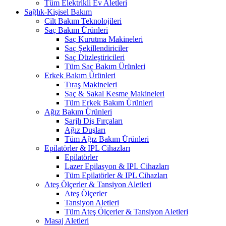
Tüm Elektrikli Ev Aletleri
Sağlık-Kişisel Bakım
Cilt Bakım Teknolojileri
Saç Bakım Ürünleri
Saç Kurutma Makineleri
Saç Şekillendiriciler
Saç Düzleştiricileri
Tüm Saç Bakım Ürünleri
Erkek Bakım Ürünleri
Tıraş Makineleri
Saç & Sakal Kesme Makineleri
Tüm Erkek Bakım Ürünleri
Ağız Bakım Ürünleri
Şarjlı Diş Fırçaları
Ağız Duşları
Tüm Ağız Bakım Ürünleri
Epilatörler & IPL Cihazları
Epilatörler
Lazer Epilasyon & IPL Cihazları
Tüm Epilatörler & IPL Cihazları
Ateş Ölçerler & Tansiyon Aletleri
Ateş Ölçerler
Tansiyon Aletleri
Tüm Ateş Ölçerler & Tansiyon Aletleri
Masaj Aletleri