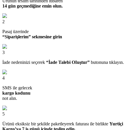
Ürünün teslim tarihinden itibaren
14 gün geçmediğine emin olun.
2
Pasaj üzerinde
“Siparişlerim” sekmesine girin
3
İade nedeninizi seçerek
“İade Talebi OIuştur”
butonuna tıklayın.
4
SMS ile gelecek
kargo kodunu
not alın.
5
Ürünü eksiksiz bir şekilde paketleyerek faturası ile birlikte
Yurtiçi
Kargo’ya 7 iş günü içinde teslim edin.