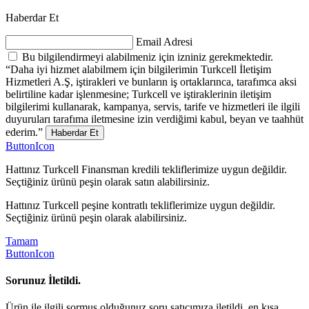
Haberdar Et
Email Adresi
Bu bilgilendirmeyi alabilmeniz için izniniz gerekmektedir.
“Daha iyi hizmet alabilmem için bilgilerimin Turkcell İletişim
Hizmetleri A.Ş, iştirakleri ve bunların iş ortaklarınca, tarafımca aksi
belirtiline kadar işlenmesine; Turkcell ve iştiraklerinin iletişim
bilgilerimi kullanarak, kampanya, servis, tarife ve hizmetleri ile ilgili
duyuruları tarafıma iletmesine izin verdiğimi kabul, beyan ve taahhüt
ederim.”
Haberdar Et
ButtonIcon
Hattınız Turkcell Finansman kredili tekliflerimize uygun değildir.
Seçtiğiniz ürünü peşin olarak satın alabilirsiniz.
Hattınız Turkcell peşine kontratlı tekliflerimize uygun değildir.
Seçtiğiniz ürünü peşin olarak alabilirsiniz.
Tamam
ButtonIcon
Sorunuz İletildi.
Ürün ile ilgili sormuş olduğunuz soru satıcımıza iletildi, en kısa