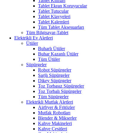
Tablet Kılıfları
Tablet Ekran Koruyucular
Tablet Tutucular
Tablet Klavyeleri
Tablet Kalemleri
Tüm Tablet Aksesuarları
Tüm Bilgisayar-Tablet
Elektrikli Ev Aletleri
Ütüler
Buharlı Ütüler
Buhar Kazanlı Ütüler
Tüm Ütüler
Süpürgeler
Robot Süpürgeler
Şarjlı Süpürgeler
Dikey Süpürgeler
Toz Torbasız Süpürgeler
Toz Torbalı Süpürgeler
Tüm Süpürgeler
Elektrikli Mutfak Aletleri
Airfryer & Fritözler
Mutfak Robotları
Blender & Mikserler
Kahve Makineleri
Kahve Çeşitleri