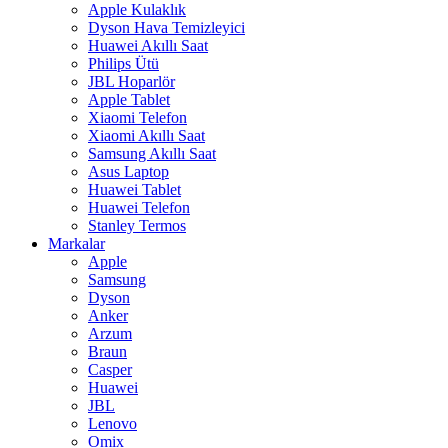
Apple Kulaklık
Dyson Hava Temizleyici
Huawei Akıllı Saat
Philips Ütü
JBL Hoparlör
Apple Tablet
Xiaomi Telefon
Xiaomi Akıllı Saat
Samsung Akıllı Saat
Asus Laptop
Huawei Tablet
Huawei Telefon
Stanley Termos
Markalar
Apple
Samsung
Dyson
Anker
Arzum
Braun
Casper
Huawei
JBL
Lenovo
Omix