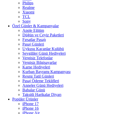
Philips
Realme
Xiaomi
TCL
Sony
Özel Günler & Kampanyalar
Apple Eğitim
Düğün ve Çeyiz Paketleri
Fırsatlar Pasajı
Pasaj Günleri
Uykusu Kaçanlar Kulübü
Sevgililer Günü Hediyeleri
Vergisiz Telefonlar
Vergisiz Bilgisayarlar
Karne Hediyeleri
Kurban Bayramı Kampanyası
Resmi Tatil Günleri
Pasaj Ödeme Teklifleri
Anneler Günü Hediyeleri
Babalar Günü
Taksitli Harikalar Diyarı
Popüler Ürünler
iPhone 17
iPhone 16
iPhone Air