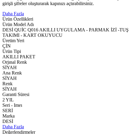
girişli şifreler oluşturarak kapınızı açtırabilirsiniz.
Daha Fazla
Ürün Özellikleri
Ürün Model Adı
DESİ QUİC Q016 AKILLI UYGULAMA - PARMAK İZİ -TUŞ
TAKIMI - KART OKUYUCU
Üretim Yeri
ÇİN
Ürün Tipi
AKILLI PAKET
Orjınal Renk
SİYAH
Ana Renk
SİYAH
Renk
SİYAH
Garanti Süresi
2 YIL
Seri - Imeı
SERİ
Marka
DESİ
Daha Fazla
Değerlendirmeler