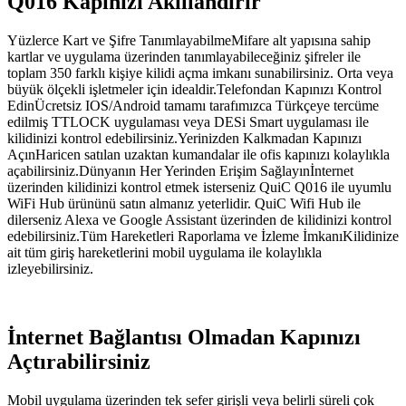
Q016 Kapınızı Akıllandırır
Yüzlerce Kart ve Şifre TanımlayabilmeMifare alt yapısına sahip
kartlar ve uygulama üzerinden tanımlayabileceğiniz şifreler ile
toplam 350 farklı kişiye kilidi açma imkanı sunabilirsiniz. Orta veya
büyük ölçekli işletmeler için idealdir.Telefondan Kapınızı Kontrol
EdinÜcretsiz IOS/Android tamamı tarafımızca Türkçeye tercüme
edilmiş TTLOCK uygulaması veya DESi Smart uygulaması ile
kilidinizi kontrol edebilirsiniz.Yerinizden Kalkmadan Kapınızı
AçınHaricen satılan uzaktan kumandalar ile ofis kapınızı kolaylıkla
açabilirsiniz.Dünyanın Her Yerinden Erişim Sağlayınİnternet
üzerinden kilidinizi kontrol etmek isterseniz QuiC Q016 ile uyumlu
WiFi Hub ürününü satın almanız yeterlidir. QuiC Wifi Hub ile
dilerseniz Alexa ve Google Assistant üzerinden de kilidinizi kontrol
edebilirsiniz.Tüm Hareketleri Raporlama ve İzleme İmkanıKilidinize
ait tüm giriş hareketlerini mobil uygulama ile kolaylıkla
izleyebilirsiniz.
İnternet Bağlantısı Olmadan Kapınızı
Açtırabilirsiniz
Mobil uygulama üzerinden tek sefer girişli veya belirli süreli çok