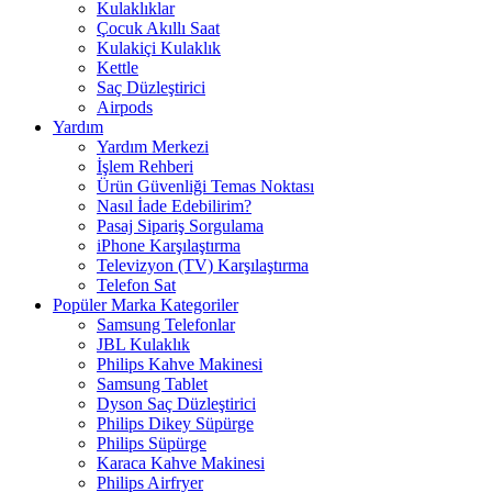
Kulaklıklar
Çocuk Akıllı Saat
Kulakiçi Kulaklık
Kettle
Saç Düzleştirici
Airpods
Yardım
Yardım Merkezi
İşlem Rehberi
Ürün Güvenliği Temas Noktası
Nasıl İade Edebilirim?
Pasaj Sipariş Sorgulama
iPhone Karşılaştırma
Televizyon (TV) Karşılaştırma
Telefon Sat
Popüler Marka Kategoriler
Samsung Telefonlar
JBL Kulaklık
Philips Kahve Makinesi
Samsung Tablet
Dyson Saç Düzleştirici
Philips Dikey Süpürge
Philips Süpürge
Karaca Kahve Makinesi
Philips Airfryer