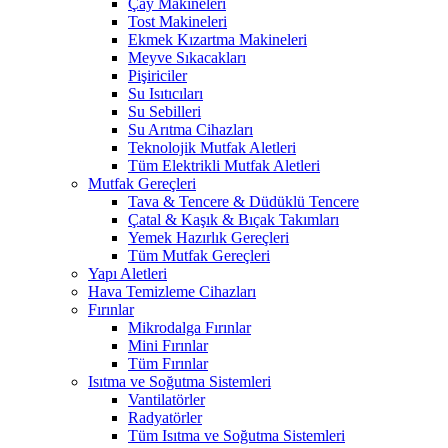
Çay Makineleri
Tost Makineleri
Ekmek Kızartma Makineleri
Meyve Sıkacakları
Pişiriciler
Su Isıtıcıları
Su Sebilleri
Su Arıtma Cihazları
Teknolojik Mutfak Aletleri
Tüm Elektrikli Mutfak Aletleri
Mutfak Gereçleri
Tava & Tencere & Düdüklü Tencere
Çatal & Kaşık & Bıçak Takımları
Yemek Hazırlık Gereçleri
Tüm Mutfak Gereçleri
Yapı Aletleri
Hava Temizleme Cihazları
Fırınlar
Mikrodalga Fırınlar
Mini Fırınlar
Tüm Fırınlar
Isıtma ve Soğutma Sistemleri
Vantilatörler
Radyatörler
Tüm Isıtma ve Soğutma Sistemleri