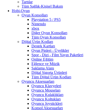
Tartılar
Tüm Sağlık-Kişisel Bakım
Hobi-Oyun
Oyun Konsolları
Playstation 5 / PS5
Nintendo
xbox
Diğer Oyun Konsolları
Tüm Oyun Konsolları
Dijital Ürün Kodları
Destek Kartları
Oyun Pinleri - Üyelikler
Spor - Dizi - Film Yayın Paketleri
Online Eğitim
Eğlence ve Müzik
Saklama Alanı
Dijital Sigorta Ürünleri
Tüm Dijital Ürün Kodları
Oyuncu Aksesuarları
Oyuncu Klavyeleri
Oyuncu Mouseları
Oyuncu Kulaklıkları
Oyuncu Koltukları
Oyuncu Joystickleri
Konsol Aksesuarları