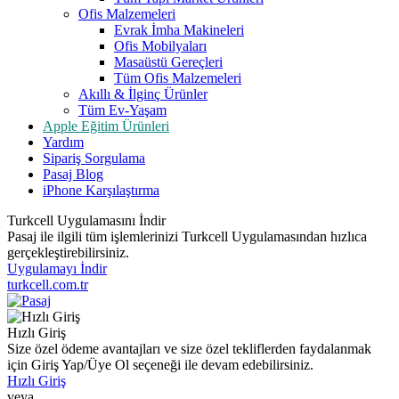
Ofis Malzemeleri
Evrak İmha Makineleri
Ofis Mobilyaları
Masaüstü Gereçleri
Tüm Ofis Malzemeleri
Akıllı & İlginç Ürünler
Tüm Ev-Yaşam
Apple Eğitim Ürünleri
Yardım
Sipariş Sorgulama
Pasaj Blog
iPhone Karşılaştırma
Turkcell Uygulamasını İndir
Pasaj ile ilgili tüm işlemlerinizi Turkcell Uygulamasından hızlıca
gerçekleştirebilirsiniz.
Uygulamayı İndir
turkcell.com.tr
Hızlı Giriş
Size özel ödeme avantajları ve size özel tekliflerden faydalanmak
için Giriş Yap/Üye Ol seçeneği ile devam edebilirsiniz.
Hızlı Giriş
veya