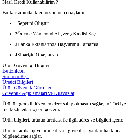
Nasıl Kredi Kullanabilirim ?
Bir kaç adımda, krediniz anında onaylanır.
1
Sepetini Oluştur
2
Ödeme Yöntemini Alışveriş Kredisi Seç
3
Banka Ekranlarında Başvurunu Tamamla
4
Siparişin Onaylansın
Ürün Güvenliği Bilgileri
ButtonIcon
Sorumlu Kişi
Üretici Bilgileri
Ürün Güvenlik Görselleri
Güvenlik Açıklamaları ve Kılavuzlar
Ürünün gerekli düzenlemelere sahip olmasını sağlayan Türkiye
merkezli tedarikçileri gösterir.
Ürün bilgileri, ürünün üreticisi ile ilgili adres ve bilgileri içerir.
Ürünün ambalajı ve ürüne ilişkin güvenlik uyarıları hakkında
bilgilendirme sağlar.