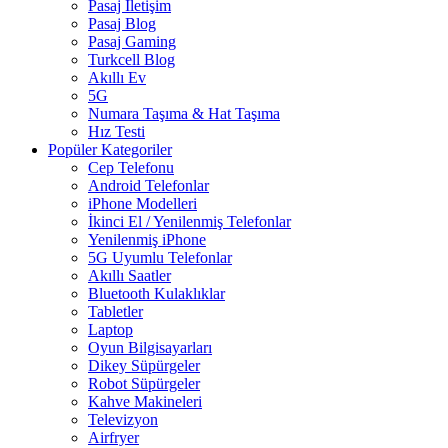
Pasaj İletişim
Pasaj Blog
Pasaj Gaming
Turkcell Blog
Akıllı Ev
5G
Numara Taşıma & Hat Taşıma
Hız Testi
Popüler Kategoriler
Cep Telefonu
Android Telefonlar
iPhone Modelleri
İkinci El / Yenilenmiş Telefonlar
Yenilenmiş iPhone
5G Uyumlu Telefonlar
Akıllı Saatler
Bluetooth Kulaklıklar
Tabletler
Laptop
Oyun Bilgisayarları
Dikey Süpürgeler
Robot Süpürgeler
Kahve Makineleri
Televizyon
Airfryer