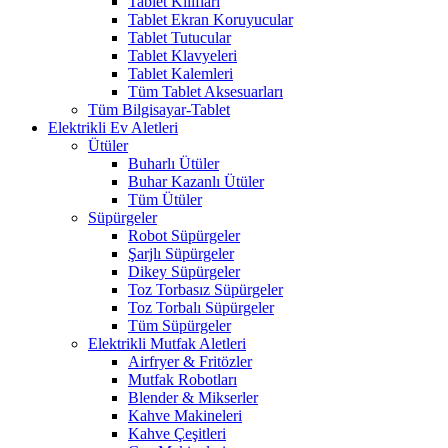
Tablet Kılıfları
Tablet Ekran Koruyucular
Tablet Tutucular
Tablet Klavyeleri
Tablet Kalemleri
Tüm Tablet Aksesuarları
Tüm Bilgisayar-Tablet
Elektrikli Ev Aletleri
Ütüler
Buharlı Ütüler
Buhar Kazanlı Ütüler
Tüm Ütüler
Süpürgeler
Robot Süpürgeler
Şarjlı Süpürgeler
Dikey Süpürgeler
Toz Torbasız Süpürgeler
Toz Torbalı Süpürgeler
Tüm Süpürgeler
Elektrikli Mutfak Aletleri
Airfryer & Fritözler
Mutfak Robotları
Blender & Mikserler
Kahve Makineleri
Kahve Çeşitleri