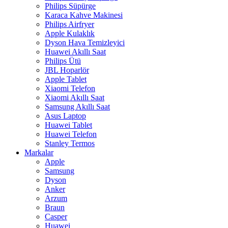
Philips Süpürge
Karaca Kahve Makinesi
Philips Airfryer
Apple Kulaklık
Dyson Hava Temizleyici
Huawei Akıllı Saat
Philips Ütü
JBL Hoparlör
Apple Tablet
Xiaomi Telefon
Xiaomi Akıllı Saat
Samsung Akıllı Saat
Asus Laptop
Huawei Tablet
Huawei Telefon
Stanley Termos
Markalar
Apple
Samsung
Dyson
Anker
Arzum
Braun
Casper
Huawei