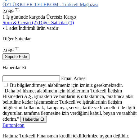
ÖZTÜRKLER TELEKOM - Turkcell Mağazası
TL
2.099
1 İş gününde kargoda
Ücretsiz Kargo
Soru & Cevap (2)
Diğer Satıcılar (
1
)
• 1 adet İndirimli ürün vardır
Diğer Satıcılar
TL
2.099
Sepete Ekle
Haberdar Et
Email Adresi
Bu bilgilendirmeyi alabilmeniz için izniniz gerekmektedir.
“Daha iyi hizmet alabilmem için bilgilerimin Turkcell İletişim
Hizmetleri A.Ş, iştirakleri ve bunların iş ortaklarınca, tarafımca aksi
belirtiline kadar işlenmesine; Turkcell ve iştiraklerinin iletişim
bilgilerimi kullanarak, kampanya, servis, tarife ve hizmetleri ile ilgili
duyuruları tarafıma iletmesine izin verdiğimi kabul, beyan ve taahhüt
ederim.”
Haberdar Et
ButtonIcon
Hattınız Turkcell Finansman kredili tekliflerimize uygun değildir.