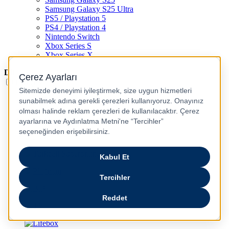
Samsung Galaxy S25 Ultra
PS5 / Playstation 5
PS4 / Playstation 4
Nintendo Switch
Xbox Series S
Xbox Series X
Dil
Türkçe
English
عربى
русский