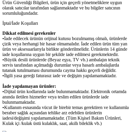
Ürün Güvenliği Bilgileri, ürün için geçerli yönetmeliklere uygun
olarak satıcılar tarafından sağlanmaktadır ve bu bilgiler satıcının
sorumluluğundadır.
İptal/İade Koşulları
Dikkat edilmesi gerekenler
•İade edilecek ürünün orijinal kutusu bozulmamış olmalı, ürünlerde
çizik veya herhangi bir hasar olmamalıdır. İade edilen ürün tüm yan
ürün ve aksesuarlarıyla birlikte gönderilmelidir. Ürünlerin 14 günde
iade koşullarına uygun bir şekilde iade edilmesi gerekmektedir.
•Büyük desili ürünlerde (Beyaz eşya, TV vb.) ambalajın teknik
servis tarafından açılmadığı durumlar veya hasarlı ambalajlarda
tutanak tutulmaması durumunda cayma hakkı geçerli değildir.
•İlgili yasa gereği faturasız iade ve değişim yapılamamaktadır.
İade yapılamayan ürünler:
•Dijital ürün kodlarında iade bulunmamaktadır. Elektronik ortamda
anında iletilen hizmetler veya teslim edilen ürünlerde iade
bulunmamaktadır.
•Kullanım esnasında vücut ile birebir temas gerektiren ve kullanımla
beraber sağlık açısından tehlike arz edebilen ürünlerin
iadesi/değişimi yapılamamaktadır. (Tüm Kişisel Bakım Ürünleri,
Kulak içi /kulak üstü kulaklık, saat, akıllı bileklik vb.)