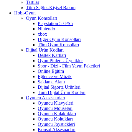
Tartılar
Tüm Sağlık-Kişisel Bakım
Hobi-Oyun
Oyun Konsolları
Playstation 5 / PS5
Nintendo
xbox
Diğer Oyun Konsolları
Tüm Oyun Konsolları
Dijital Ürün Kodları
Destek Kartları
Oyun Pinleri - Üyelikler
Spor - Dizi - Film Yayın Paketleri
Online Eğitim
Eğlence ve Müzik
Saklama Alanı
Dijital Sigorta Ürünleri
Tüm Dijital Ürün Kodları
Oyuncu Aksesuarları
Oyuncu Klavyeleri
Oyuncu Mouseları
Oyuncu Kulaklıkları
Oyuncu Koltukları
Oyuncu Joystickleri
Konsol Aksesuarları