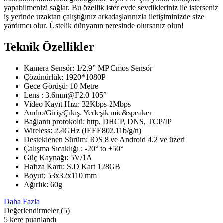
yapabilmenizi sağlar. Bu özellik ister evde sevdikleriniz ile isterseniz
iş yerinde uzaktan çalıştığınız arkadaşlarınızla iletişiminizde size
yardımcı olur. Üstelik dünyanın neresinde olursanız olun!
Teknik Özellikler
Kamera Sensör: 1/2.9” MP Cmos Sensör
Çözünürlük: 1920*1080P
Gece Görüşü: 10 Metre
Lens : 3.6mm@F2.0 105°
Video Kayıt Hızı: 32Kbps-2Mbps
Audıo/Giriş/Çıkış: Yerleşik mic&speaker
Bağlantı protokolü: http, DHCP, DNS, TCP/IP
Wireless: 2.4GHz (IEEE802.11b/g/n)
Desteklenen Sürüm: İOS 8 ve Android 4.2 ve üzeri
Çalışma Sıcaklığı : -20° to +50°
Güç Kaynağı: 5V/1A
Hafıza Kartı: S.D Kart 128GB
Boyut: 53x32x110 mm
Ağırlık: 60g
Daha Fazla
Değerlendirmeler
(5)
5 kere puanlandı