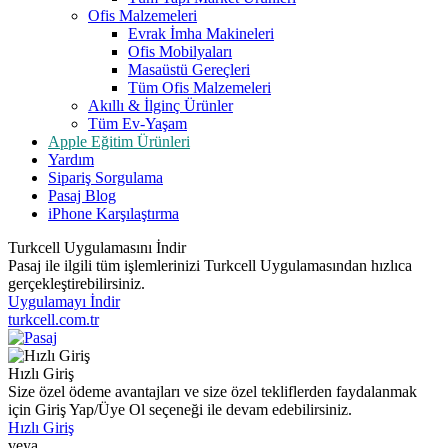
Ofis Malzemeleri
Evrak İmha Makineleri
Ofis Mobilyaları
Masaüstü Gereçleri
Tüm Ofis Malzemeleri
Akıllı & İlginç Ürünler
Tüm Ev-Yaşam
Apple Eğitim Ürünleri
Yardım
Sipariş Sorgulama
Pasaj Blog
iPhone Karşılaştırma
Turkcell Uygulamasını İndir
Pasaj ile ilgili tüm işlemlerinizi Turkcell Uygulamasından hızlıca
gerçekleştirebilirsiniz.
Uygulamayı İndir
turkcell.com.tr
Hızlı Giriş
Size özel ödeme avantajları ve size özel tekliflerden faydalanmak
için Giriş Yap/Üye Ol seçeneği ile devam edebilirsiniz.
Hızlı Giriş
veya