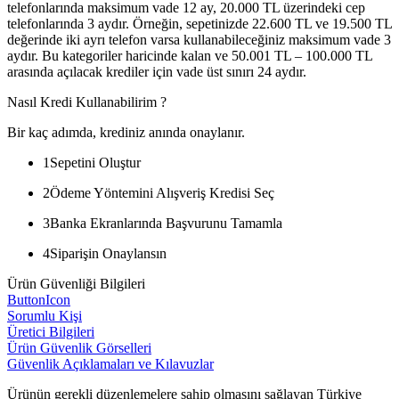
telefonlarında maksimum vade 12 ay, 20.000 TL üzerindeki cep
telefonlarında 3 aydır. Örneğin, sepetinizde 22.600 TL ve 19.500 TL
değerinde iki ayrı telefon varsa kullanabileceğiniz maksimum vade 3
aydır. Bu kategoriler haricinde kalan ve 50.001 TL – 100.000 TL
arasında açılacak krediler için vade üst sınırı 24 aydır.
Nasıl Kredi Kullanabilirim ?
Bir kaç adımda, krediniz anında onaylanır.
1
Sepetini Oluştur
2
Ödeme Yöntemini Alışveriş Kredisi Seç
3
Banka Ekranlarında Başvurunu Tamamla
4
Siparişin Onaylansın
Ürün Güvenliği Bilgileri
ButtonIcon
Sorumlu Kişi
Üretici Bilgileri
Ürün Güvenlik Görselleri
Güvenlik Açıklamaları ve Kılavuzlar
Ürünün gerekli düzenlemelere sahip olmasını sağlayan Türkiye