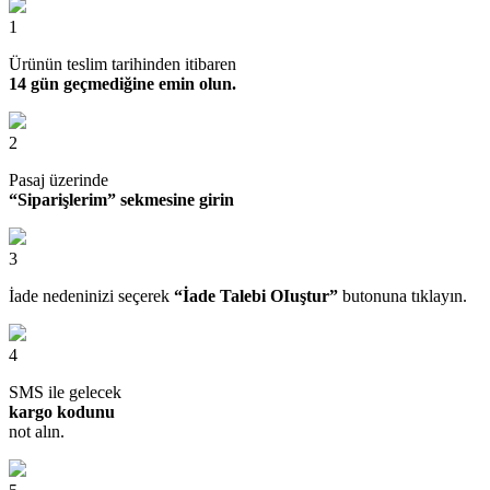
1
Ürünün teslim tarihinden itibaren
14 gün geçmediğine emin olun.
2
Pasaj üzerinde
“Siparişlerim” sekmesine girin
3
İade nedeninizi seçerek
“İade Talebi OIuştur”
butonuna tıklayın.
4
SMS ile gelecek
kargo kodunu
not alın.