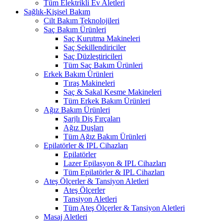
Tüm Elektrikli Ev Aletleri
Sağlık-Kişisel Bakım
Cilt Bakım Teknolojileri
Saç Bakım Ürünleri
Saç Kurutma Makineleri
Saç Şekillendiriciler
Saç Düzleştiricileri
Tüm Saç Bakım Ürünleri
Erkek Bakım Ürünleri
Tıraş Makineleri
Saç & Sakal Kesme Makineleri
Tüm Erkek Bakım Ürünleri
Ağız Bakım Ürünleri
Şarjlı Diş Fırçaları
Ağız Duşları
Tüm Ağız Bakım Ürünleri
Epilatörler & IPL Cihazları
Epilatörler
Lazer Epilasyon & IPL Cihazları
Tüm Epilatörler & IPL Cihazları
Ateş Ölçerler & Tansiyon Aletleri
Ateş Ölçerler
Tansiyon Aletleri
Tüm Ateş Ölçerler & Tansiyon Aletleri
Masaj Aletleri