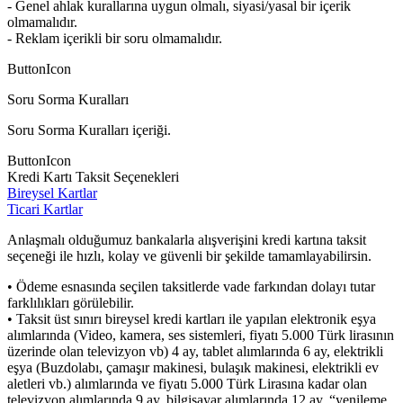
- Genel ahlak kurallarına uygun olmalı, siyasi/yasal bir içerik
olmamalıdır.
- Reklam içerikli bir soru olmamalıdır.
ButtonIcon
Soru Sorma Kuralları
Soru Sorma Kuralları içeriği.
ButtonIcon
Kredi Kartı Taksit Seçenekleri
Bireysel Kartlar
Ticari Kartlar
Anlaşmalı olduğumuz bankalarla alışverişini kredi kartına taksit
seçeneği ile hızlı, kolay ve güvenli bir şekilde tamamlayabilirsin.
• Ödeme esnasında seçilen taksitlerde vade farkından dolayı tutar
farklılıkları görülebilir.
• Taksit üst sınırı bireysel kredi kartları ile yapılan elektronik eşya
alımlarında (Video, kamera, ses sistemleri, fiyatı 5.000 Türk lirasının
üzerinde olan televizyon vb) 4 ay, tablet alımlarında 6 ay, elektrikli
eşya (Buzdolabı, çamaşır makinesi, bulaşık makinesi, elektrikli ev
aletleri vb.) alımlarında ve fiyatı 5.000 Türk Lirasına kadar olan
televizyon alımlarında 9 ay, bilgisayar alımlarında 12 ay, “yenileme