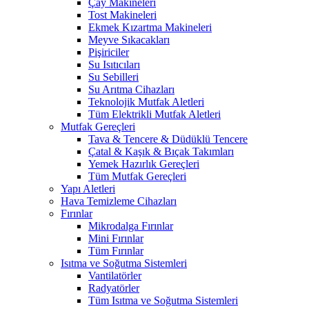
Çay Makineleri
Tost Makineleri
Ekmek Kızartma Makineleri
Meyve Sıkacakları
Pişiriciler
Su Isıtıcıları
Su Sebilleri
Su Arıtma Cihazları
Teknolojik Mutfak Aletleri
Tüm Elektrikli Mutfak Aletleri
Mutfak Gereçleri
Tava & Tencere & Düdüklü Tencere
Çatal & Kaşık & Bıçak Takımları
Yemek Hazırlık Gereçleri
Tüm Mutfak Gereçleri
Yapı Aletleri
Hava Temizleme Cihazları
Fırınlar
Mikrodalga Fırınlar
Mini Fırınlar
Tüm Fırınlar
Isıtma ve Soğutma Sistemleri
Vantilatörler
Radyatörler
Tüm Isıtma ve Soğutma Sistemleri