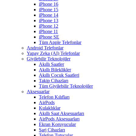
iPhone 16
iPhone 15
iPhone 14
iPhone 13
iPhone 12
iPhone 11
iPhone SE
Tüm Apple Telefonlar
Android Telefonlar
Yapay Zeka (AI) Telefonlar
Giyilebilir Teknolojiler
Akıllı Saatler
Akıllı Bileklikler
Akıllı Çocuk Saatleri
Takip Cihazları
Tüm Giyilebilir Teknolojiler
Aksesuarlar
Telefon Kılıfları
AirPods
Kulaklıklar
Akıllı Saat Aksesuarları
AirPods Aksesuarları
Ekran Koruyucular
Şarj Cihazları
Telefon Tutucular