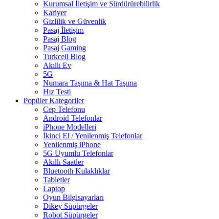
Kurumsal İletişim ve Sürdürürebilirlik
Kariyer
Gizlilik ve Güvenlik
Pasaj İletişim
Pasaj Blog
Pasaj Gaming
Turkcell Blog
Akıllı Ev
5G
Numara Taşıma & Hat Taşıma
Hız Testi
Popüler Kategoriler
Cep Telefonu
Android Telefonlar
iPhone Modelleri
İkinci El / Yenilenmiş Telefonlar
Yenilenmiş iPhone
5G Uyumlu Telefonlar
Akıllı Saatler
Bluetooth Kulaklıklar
Tabletler
Laptop
Oyun Bilgisayarları
Dikey Süpürgeler
Robot Süpürgeler