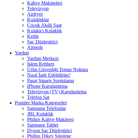
Kahve Makineleri
Televizyon
Airfryer
Kulaklıklar
Çocuk Akıllı Saat
Kulakiçi Kulaklık
Kettle
Saç Düzleştirici
Airpods
Yardım
Yardım Merkezi
İşlem Rehberi
Ürün Güvenliği Temas Noktası
Nasıl İade Edebilirim?
Pasaj Sipariş Sorgulama
iPhone Karşılaştırma
Televizyon (TV) Karşılaştırma
Telefon Sat
Popüler Marka Kategoriler
Samsung Telefonlar
JBL Kulaklık
Philips Kahve Makinesi
Samsung Tablet
Dyson Saç Düzleştirici
Philips Dikey Süpürge