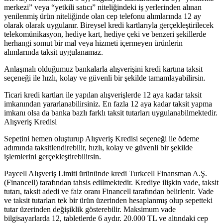
merkezi” veya “yetkili satıcı” niteliğindeki iş yerlerinden alınan
yenilenmiş ürün niteliğinde olan cep telefonu alımlarında 12 ay
olarak olarak uygulanır. Bireysel kredi kartlarıyla gerçekleştirilecek
telekomünikasyon, hediye kart, hediye çeki ve benzeri şekillerde
herhangi somut bir mal veya hizmeti içermeyen ürünlerin
alımlarında taksit uygulanamaz.
Anlaşmalı olduğumuz bankalarla alışverişini kredi kartına taksit
seçeneği ile hızlı, kolay ve güvenli bir şekilde tamamlayabilirsin.
Ticari kredi kartları ile yapılan alışverişlerde 12 aya kadar taksit
imkanından yararlanabilirsiniz. En fazla 12 aya kadar taksit yapma
imkanı olsa da banka bazlı farklı taksit tutarları uygulanabilmektedir.
Alışveriş Kredisi
Sepetini hemen oluşturup Alışveriş Kredisi seçeneği ile ödeme
adımında taksitlendirebilir, hızlı, kolay ve güvenli bir şekilde
işlemlerini gerçekleştirebilirsin.
Paycell Alışveriş Limiti ürününde kredi Turkcell Finansman A.Ş.
(Financell) tarafından tahsis edilmektedir. Krediye ilişkin vade, taksit
tutarı, taksit adedi ve faiz oranı Financell tarafından belirlenir. Vade
ve taksit tutarları tek bir ürün üzerinden hesaplanmış olup sepetteki
tutar üzerinden değişiklik gösterebilir. Maksimum vade
bilgisayarlarda 12, tabletlerde 6 aydır. 20.000 TL ve altındaki cep