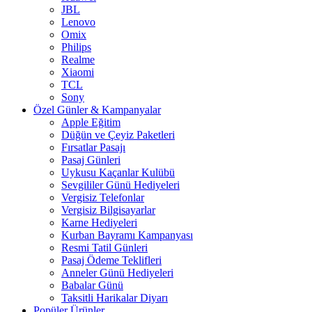
JBL
Lenovo
Omix
Philips
Realme
Xiaomi
TCL
Sony
Özel Günler & Kampanyalar
Apple Eğitim
Düğün ve Çeyiz Paketleri
Fırsatlar Pasajı
Pasaj Günleri
Uykusu Kaçanlar Kulübü
Sevgililer Günü Hediyeleri
Vergisiz Telefonlar
Vergisiz Bilgisayarlar
Karne Hediyeleri
Kurban Bayramı Kampanyası
Resmi Tatil Günleri
Pasaj Ödeme Teklifleri
Anneler Günü Hediyeleri
Babalar Günü
Taksitli Harikalar Diyarı
Popüler Ürünler