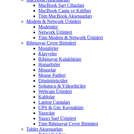
MacBook Şarj Cihazları
MacBook Çanta ve Kılıfları
Tüm MacBook Aksesuarları
Modem & Network Ürünleri
Modemler
Network Ürünleri
Tüm Modem & Network Ürünleri
Bilgisayar Çevre Birimleri
Monitörler
Klavyeler
BiIgisayar Kulaklıkları
Hoparlörler
Mouselar
Mouse Padleri
Dönüştürücüler
Soğutucu & Yükselticiler
Webcam Ürünleri
Kablolar
Laptop Çantaları
UPS & Güç Kaynakları
Yazıcılar
Yazıcı Sarf Ürünleri
Tüm Bilgisayar Çevre Birimleri
Tablet Aksesuarları