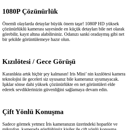
1080P Çözünürlük
Önemli olaylarda detaylar büyük önem taşır! 1080P HD yüksek
çözünürlüklü kamerası sayesinde en küçük detayları bile net olarak
görebilir, kayıt altına alabilirsiniz. Odanızı sanki oradaymış gibi net
bir şekilde görüntülemeye hazır olun.
Kızılötesi / Gece Görüşü
Karanlıkta artık hiçbir şey kalmasın! Iris Mini’ nin kızılötesi kamera
teknolojisi ile geceleri siz uyusanız bile kameranız uyumayacak.
Işıklar sönse dahi yüksek çözünürlükte en net görüntüleri elde
ederek sevdiklerinizin güvenliğini sağlamaya devam edin.
Çift Yönlü Konuşma
Sadece görmek yetmez İris kameranızın üzerindeki hoparlör ve
mikrofon, kamerada gördüğünüz kişiler ile çift yönlü konuşma