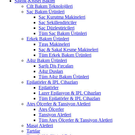
Sağlık-Kişisel Bakım
Cilt Bakım Teknolojileri
Saç Bakım Ürünleri
Saç Kurutma Makineleri
Saç Şekillendiriciler
Saç Düzleştiricileri
Tüm Saç Bakım Ürünleri
Erkek Bakım Ürünleri
Tıraş Makineleri
Saç & Sakal Kesme Makineleri
Tüm Erkek Bakım Ürünleri
Ağız Bakım Ürünleri
Şarjlı Diş Fırçaları
Ağız Duşları
Tüm Ağız Bakım Ürünleri
Epilatörler & IPL Cihazları
Epilatörler
Lazer Epilasyon & IPL Cihazları
Tüm Epilatörler & IPL Cihazları
Ateş Ölçerler & Tansiyon Aletleri
Ateş Ölçerler
Tansiyon Aletleri
Tüm Ateş Ölçerler & Tansiyon Aletleri
Masaj Aletleri
Tartılar