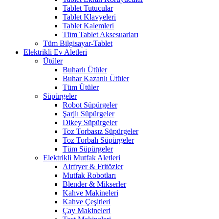
Tablet Tutucular
Tablet Klavyeleri
Tablet Kalemleri
Tüm Tablet Aksesuarları
Tüm Bilgisayar-Tablet
Elektrikli Ev Aletleri
Ütüler
Buharlı Ütüler
Buhar Kazanlı Ütüler
Tüm Ütüler
Süpürgeler
Robot Süpürgeler
Şarjlı Süpürgeler
Dikey Süpürgeler
Toz Torbasız Süpürgeler
Toz Torbalı Süpürgeler
Tüm Süpürgeler
Elektrikli Mutfak Aletleri
Airfryer & Fritözler
Mutfak Robotları
Blender & Mikserler
Kahve Makineleri
Kahve Çeşitleri
Çay Makineleri