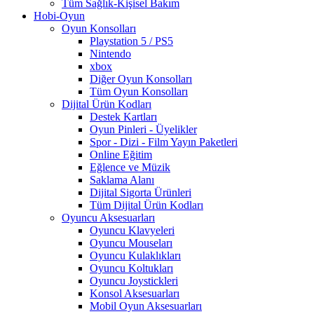
Tüm Sağlık-Kişisel Bakım
Hobi-Oyun
Oyun Konsolları
Playstation 5 / PS5
Nintendo
xbox
Diğer Oyun Konsolları
Tüm Oyun Konsolları
Dijital Ürün Kodları
Destek Kartları
Oyun Pinleri - Üyelikler
Spor - Dizi - Film Yayın Paketleri
Online Eğitim
Eğlence ve Müzik
Saklama Alanı
Dijital Sigorta Ürünleri
Tüm Dijital Ürün Kodları
Oyuncu Aksesuarları
Oyuncu Klavyeleri
Oyuncu Mouseları
Oyuncu Kulaklıkları
Oyuncu Koltukları
Oyuncu Joystickleri
Konsol Aksesuarları
Mobil Oyun Aksesuarları