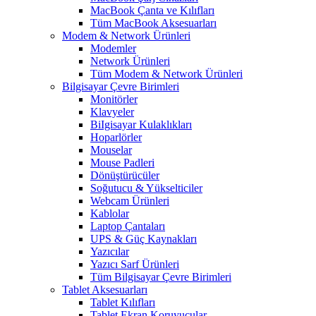
MacBook Çanta ve Kılıfları
Tüm MacBook Aksesuarları
Modem & Network Ürünleri
Modemler
Network Ürünleri
Tüm Modem & Network Ürünleri
Bilgisayar Çevre Birimleri
Monitörler
Klavyeler
BiIgisayar Kulaklıkları
Hoparlörler
Mouselar
Mouse Padleri
Dönüştürücüler
Soğutucu & Yükselticiler
Webcam Ürünleri
Kablolar
Laptop Çantaları
UPS & Güç Kaynakları
Yazıcılar
Yazıcı Sarf Ürünleri
Tüm Bilgisayar Çevre Birimleri
Tablet Aksesuarları
Tablet Kılıfları
Tablet Ekran Koruyucular