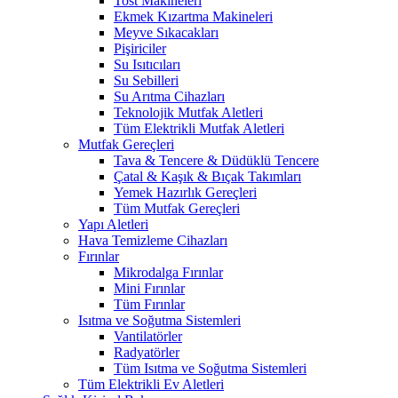
Tost Makineleri
Ekmek Kızartma Makineleri
Meyve Sıkacakları
Pişiriciler
Su Isıtıcıları
Su Sebilleri
Su Arıtma Cihazları
Teknolojik Mutfak Aletleri
Tüm Elektrikli Mutfak Aletleri
Mutfak Gereçleri
Tava & Tencere & Düdüklü Tencere
Çatal & Kaşık & Bıçak Takımları
Yemek Hazırlık Gereçleri
Tüm Mutfak Gereçleri
Yapı Aletleri
Hava Temizleme Cihazları
Fırınlar
Mikrodalga Fırınlar
Mini Fırınlar
Tüm Fırınlar
Isıtma ve Soğutma Sistemleri
Vantilatörler
Radyatörler
Tüm Isıtma ve Soğutma Sistemleri
Tüm Elektrikli Ev Aletleri