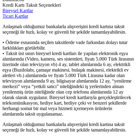
Kredi Kartı Taksit Seçenekleri
Bireysel Kartlar
Ticari Kartlar
Anlaşmalı olduğumuz bankalarla alışverişini kredi kartına taksit
seçeneği ile hızlı, kolay ve güvenli bir şekilde tamamlayabilirsin.
• Ödeme esnasında seçilen taksitlerde vade farkından dolayı tutar
farklılıkları görülebilir.
• Taksit üst sınırı bireysel kredi kartları ile yapılan elektronik eşya
alımlarında (Video, kamera, ses sistemleri, fiyatı 5.000 Türk lirasının
üzerinde olan televizyon vb) 4 ay, tablet alımlarında 6 ay, elektrikli
eşya (Buzdolabı, çamaşır makinesi, bulaşık makinesi, elektrikli ev
aletleri vb.) alımlarında ve fiyatı 5.000 Türk Lirasına kadar olan
televizyon alımlarında 9 ay, bilgisayar alımlarında 12 ay, “yenileme
merkezi” veya “yetkili satıcı” niteliğindeki iş yerlerinden alınan
yenilenmiş ürün niteliğinde olan cep telefonu alımlarında 12 ay
olarak olarak uygulanır. Bireysel kredi kartlarıyla gerçekleştirilecek
telekomünikasyon, hediye kart, hediye çeki ve benzeri şekillerde
herhangi somut bir mal veya hizmeti içermeyen ürünlerin
alımlarında taksit uygulanamaz.
Anlaşmalı olduğumuz bankalarla alışverişini kredi kartına taksit
seçeneği ile hızlı, kolay ve güvenli bir şekilde tamamlayabilirsin.