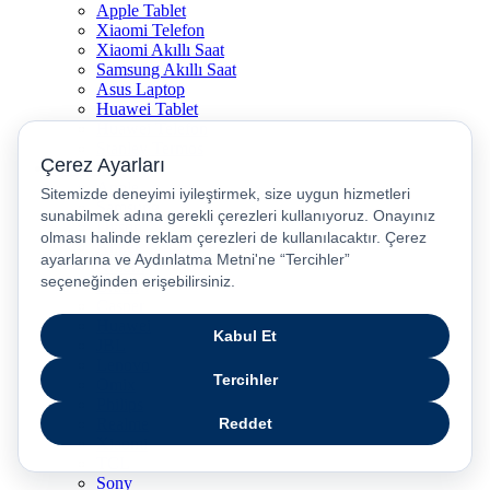
Apple Tablet
Xiaomi Telefon
Xiaomi Akıllı Saat
Samsung Akıllı Saat
Asus Laptop
Huawei Tablet
Huawei Telefon
Stanley Termos
Markalar
Apple
Samsung
Dyson
Anker
Arzum
Braun
Casper
Huawei
JBL
Lenovo
Omix
Philips
Realme
Xiaomi
TCL
Sony