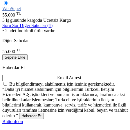
WebSepet
TL
55.000
3 İş gününde kargoda
Ücretsiz Kargo
Soru Sor
Diğer Satıcılar (
1
)
• 2 adet İndirimli ürün vardır
Diğer Satıcılar
TL
55.000
Sepete Ekle
Haberdar Et
Email Adresi
Bu bilgilendirmeyi alabilmeniz için izniniz gerekmektedir.
“Daha iyi hizmet alabilmem için bilgilerimin Turkcell İletişim
Hizmetleri A.Ş, iştirakleri ve bunların iş ortaklarınca, tarafımca aksi
belirtiline kadar işlenmesine; Turkcell ve iştiraklerinin iletişim
bilgilerimi kullanarak, kampanya, servis, tarife ve hizmetleri ile ilgili
duyuruları tarafıma iletmesine izin verdiğimi kabul, beyan ve taahhüt
ederim.”
Haberdar Et
ButtonIcon