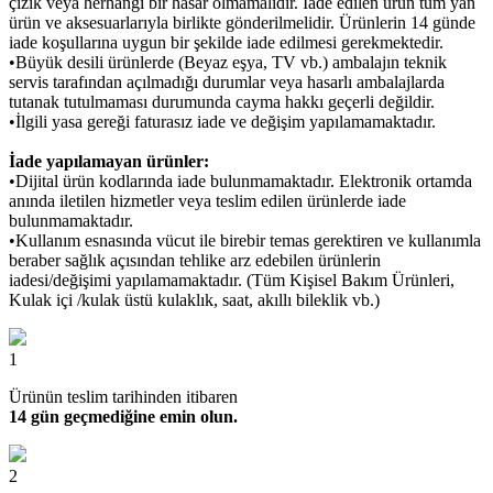
çizik veya herhangi bir hasar olmamalıdır. İade edilen ürün tüm yan
ürün ve aksesuarlarıyla birlikte gönderilmelidir. Ürünlerin 14 günde
iade koşullarına uygun bir şekilde iade edilmesi gerekmektedir.
•Büyük desili ürünlerde (Beyaz eşya, TV vb.) ambalajın teknik
servis tarafından açılmadığı durumlar veya hasarlı ambalajlarda
tutanak tutulmaması durumunda cayma hakkı geçerli değildir.
•İlgili yasa gereği faturasız iade ve değişim yapılamamaktadır.
İade yapılamayan ürünler:
•Dijital ürün kodlarında iade bulunmamaktadır. Elektronik ortamda
anında iletilen hizmetler veya teslim edilen ürünlerde iade
bulunmamaktadır.
•Kullanım esnasında vücut ile birebir temas gerektiren ve kullanımla
beraber sağlık açısından tehlike arz edebilen ürünlerin
iadesi/değişimi yapılamamaktadır. (Tüm Kişisel Bakım Ürünleri,
Kulak içi /kulak üstü kulaklık, saat, akıllı bileklik vb.)
1
Ürünün teslim tarihinden itibaren
14 gün geçmediğine emin olun.
2