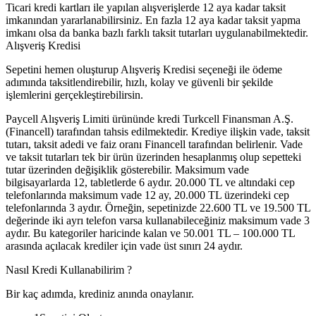
Ticari kredi kartları ile yapılan alışverişlerde 12 aya kadar taksit
imkanından yararlanabilirsiniz. En fazla 12 aya kadar taksit yapma
imkanı olsa da banka bazlı farklı taksit tutarları uygulanabilmektedir.
Alışveriş Kredisi
Sepetini hemen oluşturup Alışveriş Kredisi seçeneği ile ödeme
adımında taksitlendirebilir, hızlı, kolay ve güvenli bir şekilde
işlemlerini gerçekleştirebilirsin.
Paycell Alışveriş Limiti ürününde kredi Turkcell Finansman A.Ş.
(Financell) tarafından tahsis edilmektedir. Krediye ilişkin vade, taksit
tutarı, taksit adedi ve faiz oranı Financell tarafından belirlenir. Vade
ve taksit tutarları tek bir ürün üzerinden hesaplanmış olup sepetteki
tutar üzerinden değişiklik gösterebilir. Maksimum vade
bilgisayarlarda 12, tabletlerde 6 aydır. 20.000 TL ve altındaki cep
telefonlarında maksimum vade 12 ay, 20.000 TL üzerindeki cep
telefonlarında 3 aydır. Örneğin, sepetinizde 22.600 TL ve 19.500 TL
değerinde iki ayrı telefon varsa kullanabileceğiniz maksimum vade 3
aydır. Bu kategoriler haricinde kalan ve 50.001 TL – 100.000 TL
arasında açılacak krediler için vade üst sınırı 24 aydır.
Nasıl Kredi Kullanabilirim ?
Bir kaç adımda, krediniz anında onaylanır.