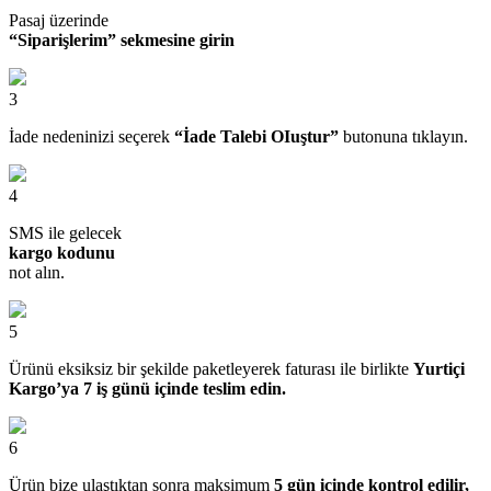
Pasaj üzerinde
“Siparişlerim” sekmesine girin
3
İade nedeninizi seçerek
“İade Talebi OIuştur”
butonuna tıklayın.
4
SMS ile gelecek
kargo kodunu
not alın.
5
Ürünü eksiksiz bir şekilde paketleyerek faturası ile birlikte
Yurtiçi
Kargo’ya 7 iş günü içinde teslim edin.
6
Ürün bize ulaştıktan sonra maksimum
5 gün içinde kontrol edilir,