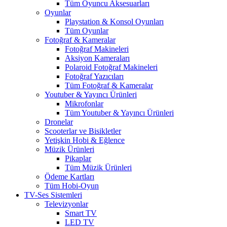
Tüm Oyuncu Aksesuarları
Oyunlar
Playstation & Konsol Oyunları
Tüm Oyunlar
Fotoğraf & Kameralar
Fotoğraf Makineleri
Aksiyon Kameraları
Polaroid Fotoğraf Makineleri
Fotoğraf Yazıcıları
Tüm Fotoğraf & Kameralar
Youtuber & Yayıncı Ürünleri
Mikrofonlar
Tüm Youtuber & Yayıncı Ürünleri
Dronelar
Scooterlar ve Bisikletler
Yetişkin Hobi & Eğlence
Müzik Ürünleri
Pikaplar
Tüm Müzik Ürünleri
Ödeme Kartları
Tüm Hobi-Oyun
TV-Ses Sistemleri
Televizyonlar
Smart TV
LED TV