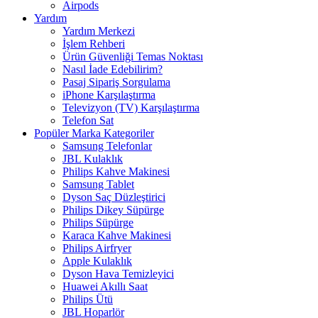
Airpods
Yardım
Yardım Merkezi
İşlem Rehberi
Ürün Güvenliği Temas Noktası
Nasıl İade Edebilirim?
Pasaj Sipariş Sorgulama
iPhone Karşılaştırma
Televizyon (TV) Karşılaştırma
Telefon Sat
Popüler Marka Kategoriler
Samsung Telefonlar
JBL Kulaklık
Philips Kahve Makinesi
Samsung Tablet
Dyson Saç Düzleştirici
Philips Dikey Süpürge
Philips Süpürge
Karaca Kahve Makinesi
Philips Airfryer
Apple Kulaklık
Dyson Hava Temizleyici
Huawei Akıllı Saat
Philips Ütü
JBL Hoparlör