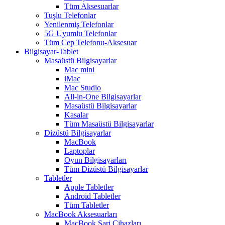
Tüm Aksesuarlar
Tuşlu Telefonlar
Yenilenmiş Telefonlar
5G Uyumlu Telefonlar
Tüm Cep Telefonu-Aksesuar
Bilgisayar-Tablet
Masaüstü Bilgisayarlar
Mac mini
iMac
Mac Studio
All-in-One Bilgisayarlar
Masaüstü Bilgisayarlar
Kasalar
Tüm Masaüstü Bilgisayarlar
Dizüstü Bilgisayarlar
MacBook
Laptoplar
Oyun Bilgisayarları
Tüm Dizüstü Bilgisayarlar
Tabletler
Apple Tabletler
Android Tabletler
Tüm Tabletler
MacBook Aksesuarları
MacBook Şarj Cihazları