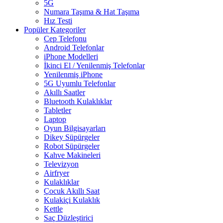
5G
Numara Taşıma & Hat Taşıma
Hız Testi
Popüler Kategoriler
Cep Telefonu
Android Telefonlar
iPhone Modelleri
İkinci El / Yenilenmiş Telefonlar
Yenilenmiş iPhone
5G Uyumlu Telefonlar
Akıllı Saatler
Bluetooth Kulaklıklar
Tabletler
Laptop
Oyun Bilgisayarları
Dikey Süpürgeler
Robot Süpürgeler
Kahve Makineleri
Televizyon
Airfryer
Kulaklıklar
Çocuk Akıllı Saat
Kulakiçi Kulaklık
Kettle
Saç Düzleştirici