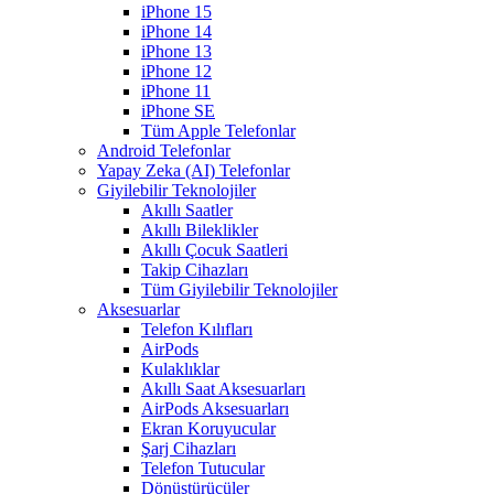
iPhone 15
iPhone 14
iPhone 13
iPhone 12
iPhone 11
iPhone SE
Tüm Apple Telefonlar
Android Telefonlar
Yapay Zeka (AI) Telefonlar
Giyilebilir Teknolojiler
Akıllı Saatler
Akıllı Bileklikler
Akıllı Çocuk Saatleri
Takip Cihazları
Tüm Giyilebilir Teknolojiler
Aksesuarlar
Telefon Kılıfları
AirPods
Kulaklıklar
Akıllı Saat Aksesuarları
AirPods Aksesuarları
Ekran Koruyucular
Şarj Cihazları
Telefon Tutucular
Dönüştürücüler